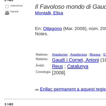
2 / 483
Il Favoloso mondo di Gaud
seleccionar
imprimir
Montalti, Elisa
En:
Ottagono
(Mar. 2008), núm. 20
Notes.
Matèries:
Arquitectes
;
Arquitectura
;
Museus
;
E
Matèries:
Gaudí i Cornet, Antoni
(1
Àmbit:
Reus
;
Catalunya
Cronologia:
[2008]
Enllaç permanent a aquest regis
3 / 483