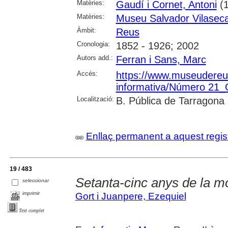
Matèries:
Gaudí i Cornet, Antoni
(1
Matèries:
Museu Salvador Vilasec
Àmbit:
Reus
Cronologia:
1852 - 1926; 2002
Autors add.:
Ferran i Sans, Marc
Accés:
https://www.museudereus.c
informativa/Número 21
Localització:
B. Pública de Tarragona
Enllaç permanent a aquest regis
19 / 483
Setanta-cinc anys de la m
seleccionar
imprimir
Gort i Juanpere, Ezequiel
Text complet