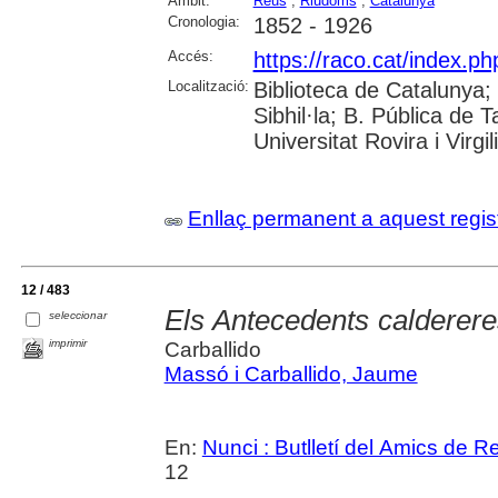
Àmbit:
Reus
;
Riudoms
;
Catalunya
Cronologia:
1852 - 1926
Accés:
https://raco.cat/index.p
Localització:
Biblioteca de Catalunya
Sibhil·la; B. Pública de
Universitat Rovira i Virgili
Enllaç permanent a aquest regis
12 / 483
Els Antecedents calderere
seleccionar
imprimir
Carballido
Massó i Carballido, Jaume
En:
Nunci : Butlletí del Amics de R
12