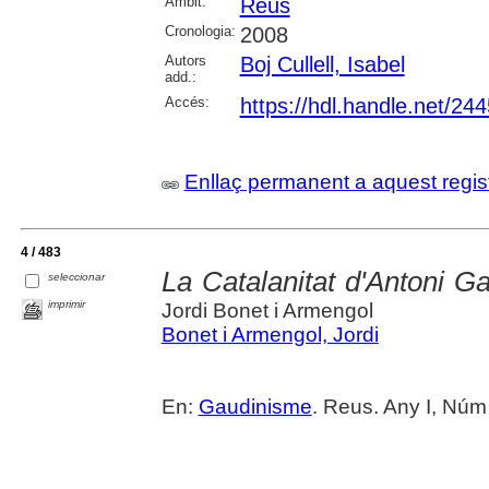
Àmbit:
Reus
Cronologia:
2008
Autors
Boj Cullell, Isabel
add.:
Accés:
https://hdl.handle.net/24
Enllaç permanent a aquest regis
4 / 483
La Catalanitat d'Antoni Gau
seleccionar
imprimir
Jordi Bonet i Armengol
Bonet i Armengol, Jordi
En:
Gaudinisme
. Reus. Any I, Núm