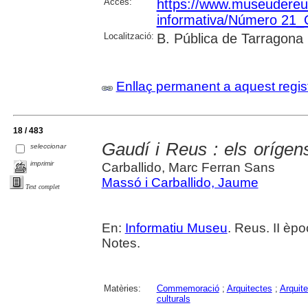
Accés:
https://www.museudereus.c
informativa/Número 21
Localització:
B. Pública de Tarragona
Enllaç permanent a aquest regis
18 / 483
Gaudí i Reus : els orígen
seleccionar
imprimir
Carballido, Marc Ferran Sans
Massó i Carballido, Jaume
Text complet
En:
Informatiu Museu
. Reus. II èpoc
Notes.
Matèries:
Commemoració
;
Arquitectes
;
Arquite
culturals