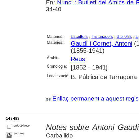
En:
Nunci : Butlletí del Amics de
34-40
Matèries:
Escultors
;
Historiadors
;
Bibliòfils
;
Ep
Matèries:
Gaudí i Cornet, Antoni
(1
(1855-1941)
Àmbit:
Reus
Cronologia:
[1852 - 1941]
Localització:
B. Pública de Tarragona
Enllaç permanent a aquest regis
14 / 483
Notes sobre Antoni Gaudí
seleccionar
imprimir
Carballido