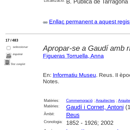
Localització:
B. Pública de Tarragona
Enllaç permanent a aquest regis
17 / 483
Apropar-se a Gaudí amb r
seleccionar
imprimir
Figueras Torruella, Anna
Text complet
En:
Informatiu Museu
. Reus. II èpoc
Notes.
Matèries:
Commemoració
;
Arquitectes
;
Arquite
Matèries:
Gaudí i Cornet, Antoni
(1
Àmbit:
Reus
Cronologia:
1852 - 1926; 2002