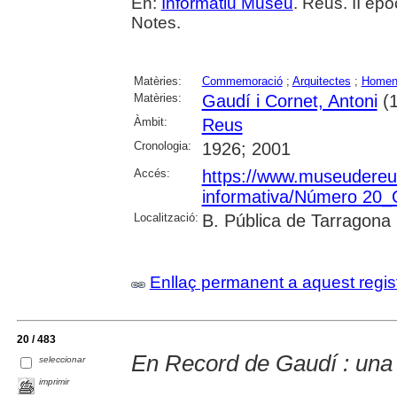
En:
Informatiu Museu
. Reus. II èpo
Notes.
Matèries:
Commemoració
;
Arquitectes
;
Homen
Matèries:
Gaudí i Cornet, Antoni
(1
Àmbit:
Reus
Cronologia:
1926; 2001
Accés:
https://www.museudereus.c
informativa/Número 20
Localització:
B. Pública de Tarragona
Enllaç permanent a aquest regis
20 / 483
En Record de Gaudí : una 
seleccionar
imprimir