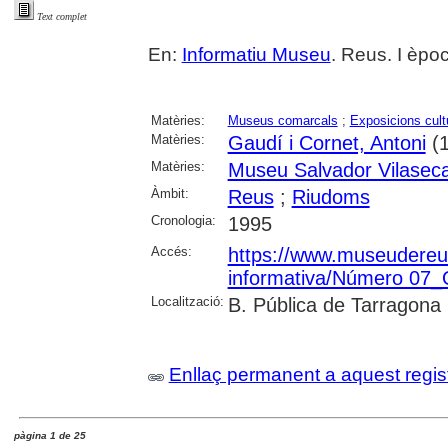
Text complet
En:
Informatiu Museu
. Reus. I èpoc
Matèries:
Museus comarcals
;
Exposicions cult
Matèries:
Gaudí i Cornet, Antoni
(1
Matèries:
Museu Salvador Vilasec
Àmbit:
Reus
;
Riudoms
Cronologia:
1995
Accés:
https://www.museudereus.c
informativa/Número 07
Localització:
B. Pública de Tarragona
Enllaç permanent a aquest regis
pàgina 1 de 25