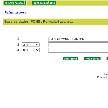
Refinar la cerca
Base de dades
FONS : Formulari avançat
Cercar:
1
2
3
Sea
Powered