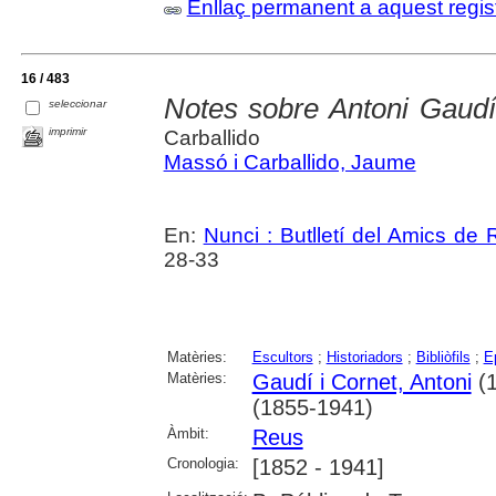
Enllaç permanent a aquest regis
16 / 483
Notes sobre Antoni Gaudí
seleccionar
imprimir
Carballido
Massó i Carballido, Jaume
En:
Nunci : Butlletí del Amics de
28-33
Matèries:
Escultors
;
Historiadors
;
Bibliòfils
;
Ep
Matèries:
Gaudí i Cornet, Antoni
(1
(1855-1941)
Àmbit:
Reus
Cronologia:
[1852 - 1941]