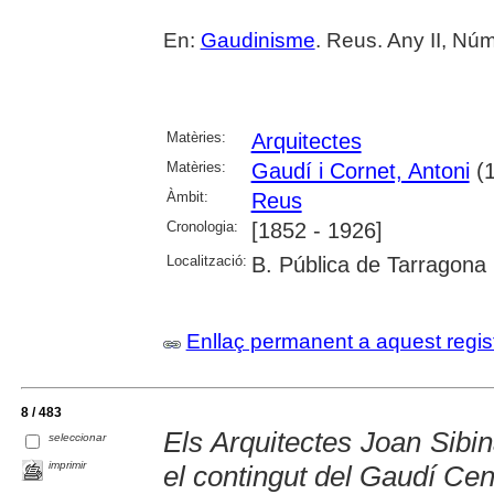
En:
Gaudinisme
. Reus. Any II, Nú
Matèries:
Arquitectes
Matèries:
Gaudí i Cornet, Antoni
(1
Àmbit:
Reus
Cronologia:
[1852 - 1926]
Localització:
B. Pública de Tarragona
Enllaç permanent a aquest regis
8 / 483
Els Arquitectes Joan Sibi
seleccionar
imprimir
el contingut del Gaudí Cen