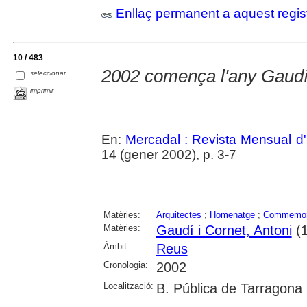
Enllaç permanent a aquest regis
10 / 483
2002 comença l'any Gaud
seleccionar
imprimir
En:
Mercadal : Revista Mensual d'
14 (gener 2002), p. 3-7
Matèries:
Arquitectes
;
Homenatge
;
Commemor
Matèries:
Gaudí i Cornet, Antoni
(1
Àmbit:
Reus
Cronologia:
2002
Localització:
B. Pública de Tarragona