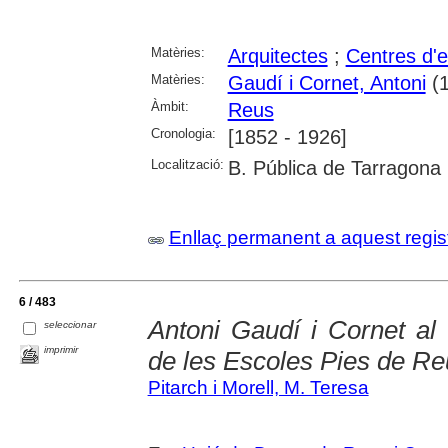
Matèries:
Arquitectes
;
Centres d'
Matèries:
Gaudí i Cornet, Antoni
(1
Àmbit:
Reus
Cronologia:
[1852 - 1926]
Localització:
B. Pública de Tarragona
Enllaç permanent a aquest regis
6 / 483
Antoni Gaudí i Cornet al
seleccionar
imprimir
de les Escoles Pies de Re
Pitarch i Morell, M. Teresa