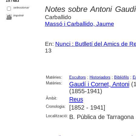
15 / 483
Notes sobre Antoni Gaudí
seleccionar
imprimir
Carballido
Massó i Carballido, Jaume
En:
Nunci : Butlletí del Amics de R
13
Matèries:
Escultors
;
Historiadors
;
Bibliòfils
;
Ep
Matèries:
Gaudí i Cornet, Antoni
(1
(1855-1941)
Àmbit:
Reus
Cronologia:
[1852 - 1941]
Localització:
B. Pública de Tarragona