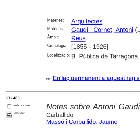
Matèries:
Arquitectes
Matèries:
Gaudí i Cornet, Antoni
(1
Àmbit:
Reus
Cronologia:
[1855 - 1926]
Localització:
B. Pública de Tarragona
Enllaç permanent a aquest regis
13 / 483
Notes sobre Antoni Gaudí
seleccionar
imprimir
Carballido
Massó i Carballido, Jaume