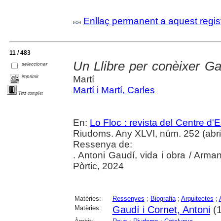
Enllaç permanent a aquest regis
11 / 483
Un Llibre per conèixer Ga
seleccionar
imprimir
Martí
Martí i Martí, Carles
Text complet
En:
Lo Floc : revista del Centre 
Riudoms. Any XLVI, núm. 252 (abril
Ressenya de:
. Antoni Gaudí, vida i obra / Arman
Pòrtic, 2024
Matèries:
Ressenyes
;
Biografia
;
Arquitectes
;
Matèries:
Gaudí i Cornet, Antoni
(1