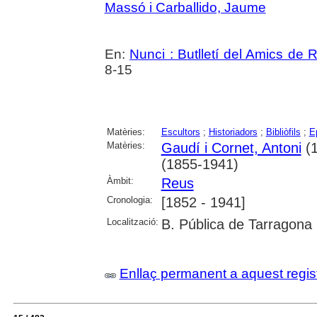
Massó i Carballido, Jaume
En:
Nunci : Butlletí del Amics de 
8-15
Matèries:
Escultors
;
Historiadors
;
Bibliòfils
;
Ep
Matèries:
Gaudí i Cornet, Antoni
(1
(1855-1941)
Àmbit:
Reus
Cronologia:
[1852 - 1941]
Localització:
B. Pública de Tarragona
Enllaç permanent a aquest regis