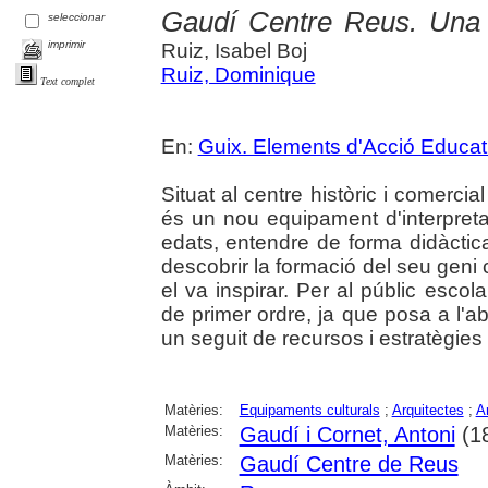
Gaudí Centre Reus. Una 
seleccionar
imprimir
Ruiz, Isabel Boj
Ruiz, Dominique
Text complet
En:
Guix. Elements d'Acció Educat
Situat al centre històric i comerci
és un nou equipament d'interpreta
edats, entendre de forma didàctica
descobrir la formació del seu geni cr
el va inspirar. Per al públic esco
de primer ordre, ja que posa a l'a
un seguit de recursos i estratègies 
Matèries:
Equipaments culturals
;
Arquitectes
;
A
Matèries:
Gaudí i Cornet, Antoni
(1
Matèries:
Gaudí Centre de Reus