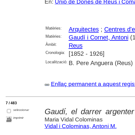
En:
Unió de Dones de Reus i Com
Matèries:
Arquitectes
;
Centres d'
Matèries:
Gaudí i Cornet, Antoni
(1
Àmbit:
Reus
Cronologia:
[1852 - 1926]
Localització:
B. Pere Anguera (Reus)
Enllaç permanent a aquest regis
7 / 483
Gaudí, el darrer argente
seleccionar
imprimir
Maria Vidal Colominas
Vidal i Colominas, Antoni M.