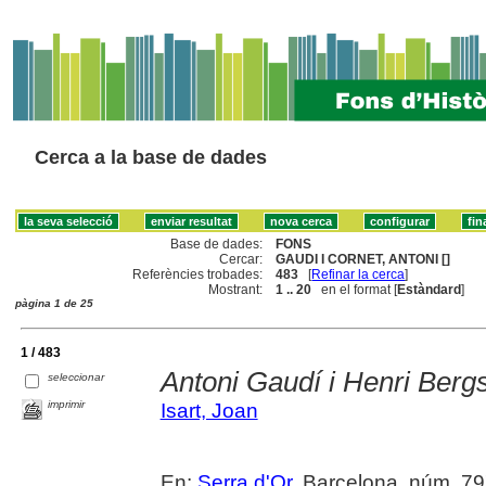
Cerca a la base de dades
Base de dades:
FONS
Cercar:
GAUDI I CORNET, ANTONI []
Referències trobades:
483
[
Refinar la cerca
]
Mostrant:
1 .. 20
en el format [
Estàndard
]
pàgina 1 de 25
1 / 483
Antoni Gaudí i Henri Berg
seleccionar
imprimir
Isart, Joan
En:
Serra d'Or
. Barcelona, núm. 797