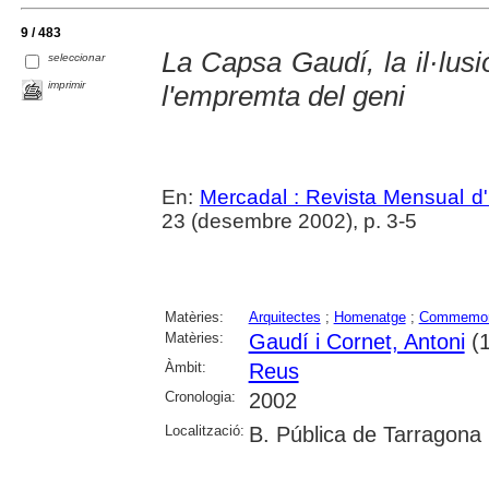
9 / 483
La Capsa Gaudí, la il·lusi
seleccionar
imprimir
l'empremta del geni
En:
Mercadal : Revista Mensual d'
23 (desembre 2002), p. 3-5
Matèries:
Arquitectes
;
Homenatge
;
Commemor
Matèries:
Gaudí i Cornet, Antoni
(1
Àmbit:
Reus
Cronologia:
2002
Localització:
B. Pública de Tarragona