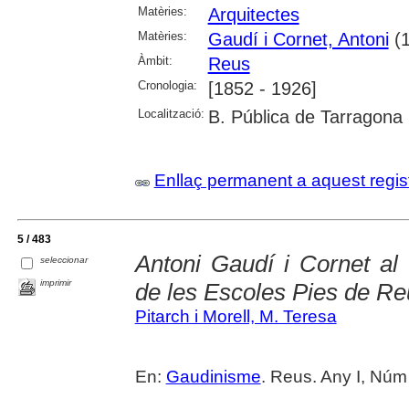
Matèries:
Arquitectes
Matèries:
Gaudí i Cornet, Antoni
(1
Àmbit:
Reus
Cronologia:
[1852 - 1926]
Localització:
B. Pública de Tarragona
Enllaç permanent a aquest regis
5 / 483
Antoni Gaudí i Cornet al
seleccionar
imprimir
de les Escoles Pies de Re
Pitarch i Morell, M. Teresa
En:
Gaudinisme
. Reus. Any I, Núm