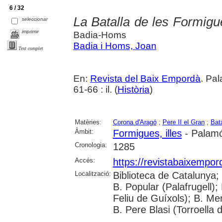
6 / 32
La Batalla de les Formigu
seleccionar
imprimir
Badia-Homs
Badia i Homs, Joan
Text complet
En:
Revista del Baix Empordà
. Pal
61-66 : il. (
Història
)
Matèries:
Corona d'Aragó
;
Pere II el Gran
;
Bat
Àmbit:
Formigues, illes
- Palam
Cronologia:
1285
Accés:
https://revistabaixempo
Localització:
Biblioteca de Catalunya;
B. Popular (Palafrugell);
Feliu de Guíxols); B. Me
B. Pere Blasi (Torroella 