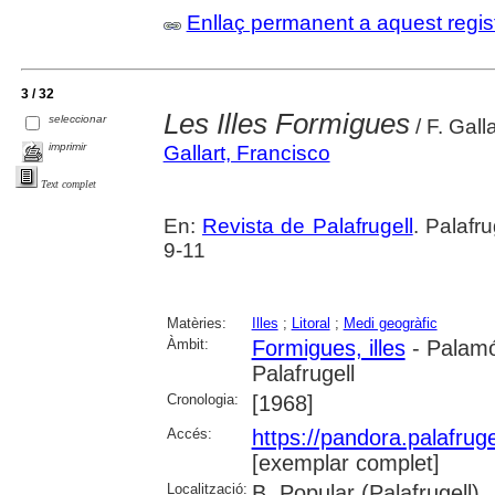
Enllaç permanent a aquest regis
3 / 32
Les Illes Formigues
seleccionar
/ F. Galla
imprimir
Gallart, Francisco
Text complet
En:
Revista de Palafrugell
. Palafr
9-11
Matèries:
Illes
;
Litoral
;
Medi geogràfic
Àmbit:
Formigues, illes
- Palam
Palafrugell
Cronologia:
[1968]
Accés:
https://pandora.palafru
[exemplar complet]
Localització:
B. Popular (Palafrugell)