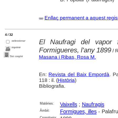
Enllaç permanent a aquest regis
4 / 32
El Naufragi del vapor f
seleccionar
imprimir
Formigueres, l'any 1899
/ 
Masana i Ribas, Rosa M.
Text complet
En:
Revista del Baix Empordà
. P
118 : il. (
Història
)
Bibliografia.
Matèries:
Vaixells
;
Naufragis
Àmbit:
Formigues, illes
- Palafru
Cronologia: