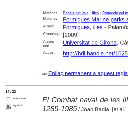
Matèries:
Espais naturals
;
Illes
;
Protecció del 
Matèries:
Formigues Marine parks 
Àmbit:
Formigues, illes
- Palamó
Cronologia:
[2009]
Autors
Universitat de Girona
. Cà
add.:
Accés:
http://hdl.handle.net/102
Enllaç permanent a aquest regis
14 / 32
El Combat naval de les Il
seleccionar
imprimir
1285-1985
/ Joan Badia, [et al.]