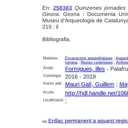
En:
258383
Quinzenes jornades
Girona
. Girona : Documenta Unive
Museu d'Arqueologia de Catalunya 
215 : il
Bibliografia.
Matèries:
Excavacions arqueològiques
;
Arqueol
romana
;
Restes ceràmiques
;
Amfore
Àmbit:
Formigues, illes
- Palafru
Cronologia:
2016 - 2019
Autors add.:
Mauri Galí, Guillem
;
May
Accés:
http://hdl.handle.net/10
Localització:
;
Enllaç permanent a aquest regis