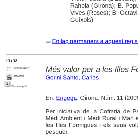
Rahola (Girona); B. Popu
Vives (Roses); B. Octavi 
Guíxols)
Enllaç permanent a aquest regis
13 / 32
Més valor per a les Illes 
seleccionar
imprimir
Gorini Santo, Carles
Text complet
En:
Engega
. Girona, Núm. 11 (200
Per iniciativa de la Cofraria de 
Medi Ambient i Medi Rural i Marí 
les Illes Formigues i els seus vo
pesquer.