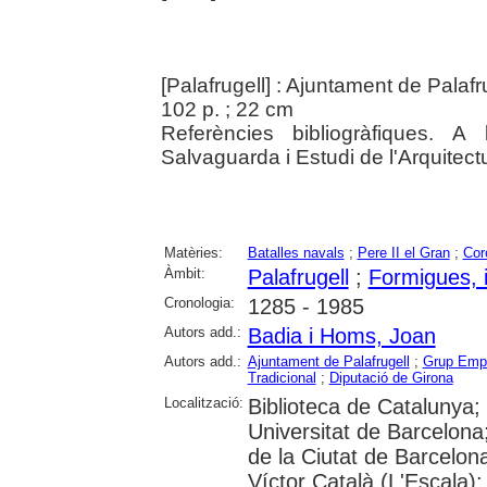
[Palafrugell] : Ajuntament de Palafr
102 p. ; 22 cm
Referències bibliogràfiques. 
Salvaguarda i Estudi de l'Arquitectu
Matèries:
Batalles navals
;
Pere II el Gran
;
Cor
Àmbit:
Palafrugell
;
Formigues, i
Cronologia:
1285 - 1985
Autors add.:
Badia i Homs, Joan
Autors add.:
Ajuntament de Palafrugell
;
Grup Empor
Tradicional
;
Diputació de Girona
Localització:
Biblioteca de Catalunya;
Universitat de Barcelona;
de la Ciutat de Barcelon
Víctor Català (L'Escala)