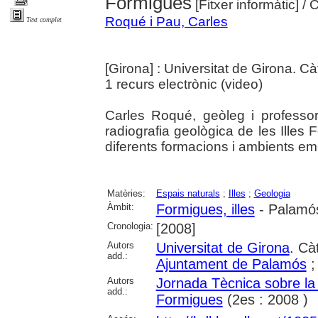
Formigues
[Fitxer informàtic]
/ 
Roqué i Pau, Carles
Text complet
[Girona] : Universitat de Girona. C
1 recurs electrònic (video)
Carles Roqué, geòleg i professor
radiografia geològica de les Illes F
diferents formacions i ambients emer
Matèries:
Espais naturals
;
Illes
;
Geologia
Àmbit:
Formigues, illes
- Palamó
Cronologia:
[2008]
Autors
Universitat de Girona
. Cà
add.:
Ajuntament de Palamós
Autors
Jornada Tècnica sobre la
add.:
Formigues
(2es : 2008 )