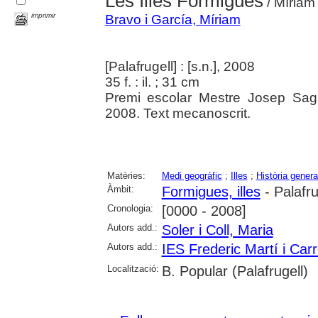
Les Illes Formigues
/ Míriam 
imprimir
Bravo i García, Míriam
[Palafrugell] : [s.n.], 2008
35 f. : il. ; 31 cm
Premi escolar Mestre Josep Sagr
2008. Text mecanoscrit.
Matèries:
Medi geogràfic
;
Illes
;
Història genera
Àmbit:
Formigues, illes
- Palafru
Cronologia:
[0000 - 2008]
Autors add.:
Soler i Coll, Maria
Autors add.:
IES Frederic Martí i Carr
Localització:
B. Popular (Palafrugell)