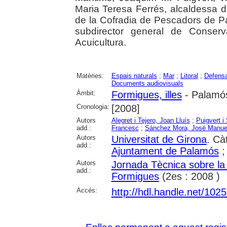
Maria Teresa Ferrés, alcaldessa 
de la Cofradia de Pescadors de 
subdirector general de Conserv
Acuicultura.
Matèries:
Espais naturals
;
Mar
;
Litoral
;
Defensa
Documents audiovisuals
Àmbit:
Formigues, illes
- Palamó
Cronologia:
[2008]
Autors
Alegret i Tejero, Joan Lluís
;
Puigvert i
add.:
Francesc
;
Sánchez Mora, José Manue
Autors
Universitat de Girona
. Cà
add.:
Ajuntament de Palamós
Autors
Jornada Tècnica sobre la
add.:
Formigues
(2es : 2008 )
Accés:
http://hdl.handle.net/102