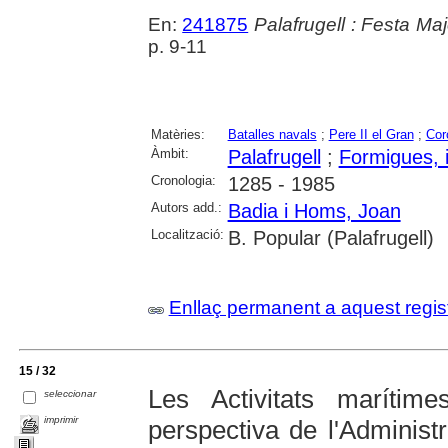
En:
241875
Palafrugell : Festa Ma
p. 9-11
Matèries:
Batalles navals
;
Pere II el Gran
;
Cor
Àmbit:
Palafrugell
;
Formigues, i
Cronologia:
1285 - 1985
Autors add.:
Badia i Homs, Joan
Localització:
B. Popular (Palafrugell)
Enllaç permanent a aquest regis
15 / 32
Les Activitats marítim
seleccionar
imprimir
perspectiva de l'Administ