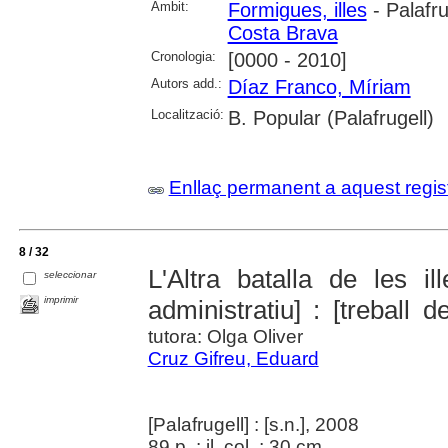
Àmbit:
Formigues, illes
- Palafru
Costa Brava
Cronologia:
[0000 - 2010]
Autors add.:
Díaz Franco, Míriam
Localització:
B. Popular (Palafrugell)
Enllaç permanent a aquest regis
8 / 32
L'Altra batalla de les il
seleccionar
imprimir
administratiu] : [treball d
tutora: Olga Oliver
Cruz Gifreu, Eduard
[Palafrugell] : [s.n.], 2008
89 p. : il. col. ; 30 cm