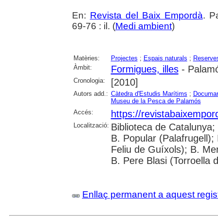
En:
Revista del Baix Empordà
. P
69-76 : il. (
Medi ambient
)
Matèries:
Projectes
;
Espais naturals
;
Reserves
Àmbit:
Formigues, illes
- Palam
Cronologia:
[2010]
Autors add.:
Càtedra d'Estudis Marítims
;
Documare
Museu de la Pesca de Palamós
Accés:
https://revistabaixempo
Localització:
Biblioteca de Catalunya;
B. Popular (Palafrugell);
Feliu de Guíxols); B. Me
B. Pere Blasi (Torroella 
Enllaç permanent a aquest regis