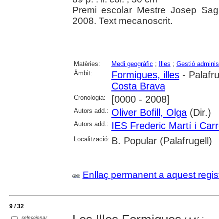
Premi escolar Mestre Josep Sagr
2008. Text mecanoscrit.
Matèries:
Medi geogràfic
;
Illes
;
Gestió adminis
Àmbit:
Formigues, illes
- Palafru
Costa Brava
Cronologia:
[0000 - 2008]
Autors add.:
Oliver Bofill, Olga
(Dir.)
Autors add.:
IES Frederic Martí i Carr
Localització:
B. Popular (Palafrugell)
Enllaç permanent a aquest regis
9 / 32
seleccionar