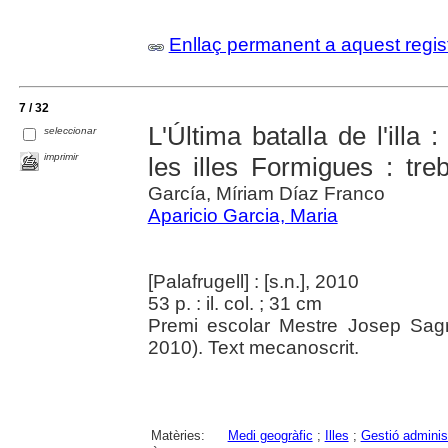
Enllaç permanent a aquest regis
7 / 32
L'Última batalla de l'illa :
seleccionar
imprimir
les illes Formigues : tre
García, Míriam Díaz Franco
Aparicio Garcia, Maria
[Palafrugell] : [s.n.], 2010
53 p. : il. col. ; 31 cm
Premi escolar Mestre Josep Sag
2010). Text mecanoscrit.
Matèries:
Medi geogràfic
;
Illes
;
Gestió adminis