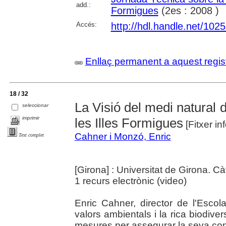
add.:
Formigues
(2es : 2008 )
Accés:
http://hdl.handle.net/102
Enllaç permanent a aquest regis
18 / 32
La Visió del medi natural 
seleccionar
imprimir
les Illes Formigues
[Fitxer in
Cahner i Monzó, Enric
Text complet
[Girona] : Universitat de Girona. C
1 recurs electrònic (video)
Enric Cahner, director de l'Esco
valors ambientals i la rica biodiver
mesures per assegurar la seva con