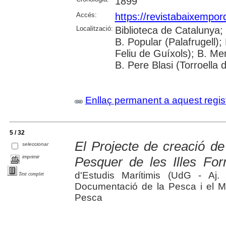
1899
Accés:
https://revistabaixempo
Localització:
Biblioteca de Catalunya;
B. Popular (Palafrugell);
Feliu de Guíxols); B. Me
B. Pere Blasi (Torroella 
Enllaç permanent a aquest regis
5 / 32
El Projecte de creació de
seleccionar
imprimir
Pesquer de les Illes Fo
d'Estudis Marítimis (UdG - A
Text complet
Documentació de la Pesca i el M
Pesca