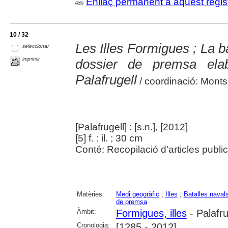
Enllaç permanent a aquest regis
10 / 32
Les Illes Formigues ; La ba
seleccionar
imprimir
dossier de premsa elab
Palafrugell
/ coordinació: Monts
[Palafrugell] : [s.n.], [2012]
[5] f. : il. ; 30 cm
Conté: Recopilació d'articles publi
Matèries:
Medi geogràfic
;
Illes
;
Batalles naval
de premsa
Àmbit:
Formigues, illes
- Palafru
Cronologia:
[1285 - 2012]