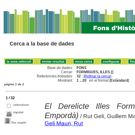
Cerca a la base de dades
Base de dades:
FONS
Cercar:
FORMIGUES, ILLES []
Referències trobades:
32
[
Refinar la cerca
]
Mostrant:
1 .. 20
en el format [
Estàndard
]
pàgina 1 de 2
1 / 32
El Derelicte Illes Form
seleccionar
imprimir
Empordà)
/ Rut Geli, Guillem M
Geli Mauri, Rut
Text complet