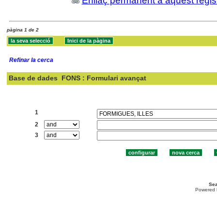
Enllaç permanent a aquest regis
pàgina 1 de 2
Refinar la cerca
Base de dades
FONS : Formulari avançat
Cercar:
1
2
3
Sea
Powered