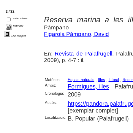
2 / 32
Reserva marina a les il
seleccionar
imprimir
Pàmpano
Figarola Pámpano, David
Text complet
En:
Revista de Palafrugell
. Palaf
2009), p. 4-7 : il.
Matèries:
Espais naturals
;
Illes
;
Litoral
;
Reser
Àmbit:
Formigues, illes
- Palafru
Cronologia:
2009
Accés:
https://pandora.palafru
[exemplar complet]
Localització:
B. Popular (Palafrugell)