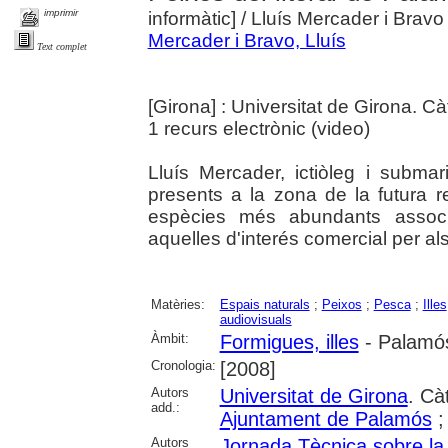
imprimir
informàtic]
/ Lluís Mercader i Bravo
Mercader i Bravo, Lluís
Text complet
[Girona] : Universitat de Girona. C
1 recurs electrònic (video)
Lluís Mercader, ictiòleg i submar
presents a la zona de la futura 
espècies més abundants associ
aquelles d'interés comercial per a
Matèries:
Espais naturals
;
Peixos
;
Pesca
;
Illes
audiovisuals
Àmbit:
Formigues, illes
- Palamó
Cronologia:
[2008]
Autors
Universitat de Girona
. Cà
add.:
Ajuntament de Palamós
Autors
Jornada Tècnica sobre la