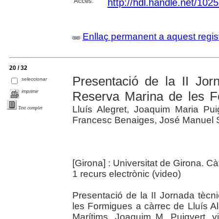
Accés:
http://hdl.handle.net/102
Enllaç permanent a aquest regis
20 / 32
Presentació de la II Jor
seleccionar
imprimir
Reserva Marina de les F
Lluís Alegret, Joaquim Maria Pui
Text complet
Francesc Benaiges, José Manuel
[Girona] : Universitat de Girona. C
1 recurs electrònic (video)
Presentació de la II Jornada tècn
les Formigues a càrrec de Lluís Al
Marítims, Joaquim M. Puigvert, vi