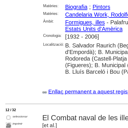
Matèries:
Biografia
;
Pintors
Matèries:
Candelaria Work, Rodolf
Àmbit:
Formigues, illes
- Palafru
Estats Units d'Amèrica
Cronologia:
[1932 - 2006]
Localització:
B. Salvador Raurich (Beg
d'Empordà); B. Municipa
Rodoreda (Castell-Platja
(Figueres); B. Municipal 
B. Lluís Barceló i Bou (
Enllaç permanent a aquest regis
12 / 32
El Combat naval de les il
seleccionar
imprimir
[et al.]