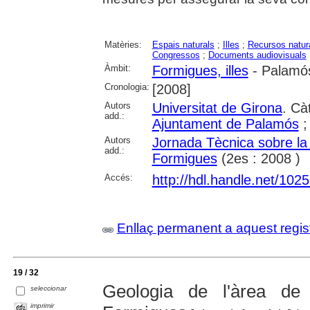
Matèries:
Espais naturals
;
Illes
;
Recursos natur
Congressos
;
Documents audiovisuals
Àmbit:
Formigues, illes
- Palamó
Cronologia:
[2008]
Autors
Universitat de Girona
. Cà
add.:
Ajuntament de Palamós
Autors
Jornada Tècnica sobre la
add.:
Formigues
(2es : 2008 )
Accés:
http://hdl.handle.net/102
Enllaç permanent a aquest regis
19 / 32
Geologia de l'àrea de
seleccionar
imprimir