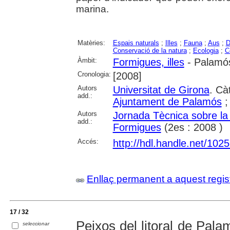
marina.
Matèries:
Espais naturals
;
Illes
;
Fauna
;
Aus
;
D
Conservació de la natura
;
Ecologia
;
C
Àmbit:
Formigues, illes
- Palamó
Cronologia:
[2008]
Autors
Universitat de Girona
. Cà
add.:
Ajuntament de Palamós
Autors
Jornada Tècnica sobre la
add.:
Formigues
(2es : 2008 )
Accés:
http://hdl.handle.net/102
Enllaç permanent a aquest regis
17 / 32
Peixos del litoral de Palam
seleccionar