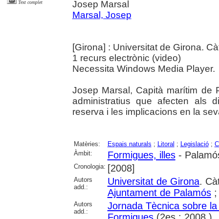
Josep Marsal
Text complet
Marsal, Josep
[Girona] : Universitat de Girona. C
1 recurs electrònic (video)
Necessita Windows Media Player.
Josep Marsal, Capità marítim de 
administratius que afecten als d
reserva i les implicacions en la sev
Matèries:
Espais naturals
;
Litoral
;
Legislació
;
C
Àmbit:
Formigues, illes
- Palamó
Cronologia:
[2008]
Autors
Universitat de Girona
. Cà
add.:
Ajuntament de Palamós
Autors
Jornada Tècnica sobre la
add.:
Formigues
(2es : 2008 )