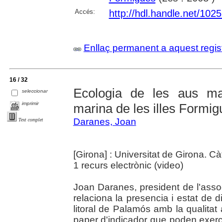
Accés:
http://hdl.handle.net/102
Enllaç permanent a aquest regis
16 / 32
Ecologia de les aus ma
seleccionar
imprimir
marina de les illes Formig
Daranes, Joan
Text complet
[Girona] : Universitat de Girona. C
1 recurs electrònic (video)
Joan Daranes, president de l'asso
relaciona la presencia i estat de 
litoral de Palamós amb la qualitat 
paper d'indicador que poden exerci