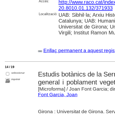
Accés:
http://www.raco.cat/ind
20.8010.01.132/371933
Localització:
UAB: Sibhil·la; Arxiu His
Catalunya; UAB: Humanit
Universitat de Girona; U
Virgili; Institut Ramon M
Enllaç permanent a aquest regis
14 / 19
Estudis botànics de la Serra
seleccionar
imprimir
general i poblament veget
[Microforma]
/ Joan Font Garcia; dir
Font Garcia, Joan
Girona : Universitat de Girona. Se