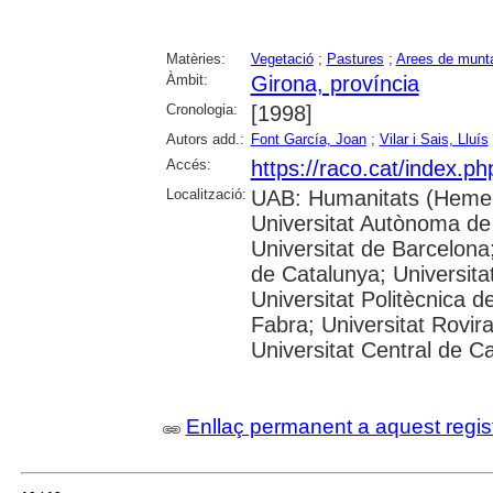
Matèries:
Vegetació
;
Pastures
;
Arees de munt
Àmbit:
Girona, província
Cronologia:
[1998]
Autors add.:
Font García, Joan
;
Vilar i Sais, Lluís
Accés:
https://raco.cat/index.p
Localització:
UAB: Humanitats (Hemer
Universitat Autònoma de
Universitat de Barcelona;
de Catalunya; Universitat
Universitat Politècnica 
Fabra; Universitat Rovira 
Universitat Central de C
Enllaç permanent a aquest regis