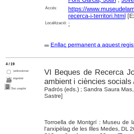
Accés:
https://www.museudelamed
recerca-i-territori.html
[E
Localització:
;
Enllaç permanent a aquest regis
4 / 19
VI Beques de Recerca Jo
seleccionar
imprimir
ambient i ciències socials
/
Padrós (eds.) ; Sandra Saura Mas
Text complet
Sastre]
Torroella de Montgrí : Museu de la
l'arxipèlag de les Illes Medes, DL 