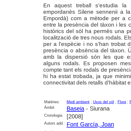
En aquest treball s'estudia la
empordanès Silene sennenii a la
Empordà) com a mètode per a cara
entre la presència del tàxon i les 
històrics del sòl ha permès una pro
localització de tres nous rodals. E
per a l'espècie i no s'han trobat d
presència o absència del tàxon. Ú
amb la dispersió són les que ex
alguns rodals. Es proposen mes
compte tant els rodals de presènci
hi ha estat trobada, ja que minimi
connectivitat dels retalls d'hàbitat e
Matèries:
Medi ambient
;
Usos del sòl
;
Flora
;
Àmbit:
Baseia
- Siurana
Cronologia:
[2008]
Autors add.:
Font García, Joan