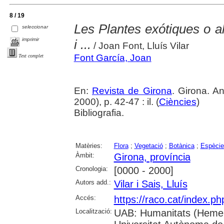
8 / 19
Les Plantes exótiques o al
seleccionar
imprimir
i ...
/ Joan Font, Lluís Vilar
Font García, Joan
Text complet
En:
Revista de Girona
. Girona. 
2000), p. 42-47 : il. (
Ciències
)
Bibliografia.
Matèries:
Flora
;
Vegetació
;
Botànica
;
Espècie
Àmbit:
Girona, província
Cronologia:
[0000 - 2000]
Autors add.:
Vilar i Sais, Lluís
Accés:
https://raco.cat/index.p
Localització:
UAB: Humanitats (Hemer