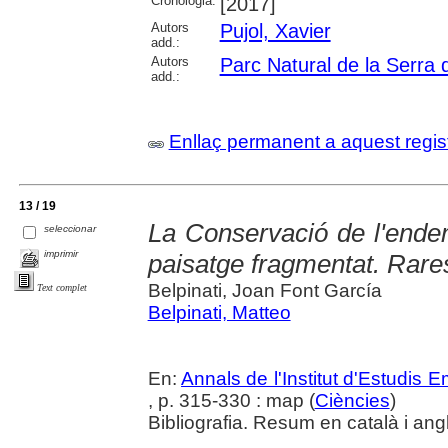
Cronologia:
[2017]
Autors
Pujol, Xavier
add.:
Autors
Parc Natural de la Serra
add.:
Enllaç permanent a aquest regis
13 / 19
La Conservació de l'ende
seleccionar
imprimir
paisatge fragmentat. Rare
Belpinati, Joan Font García
Text complet
Belpinati, Matteo
En:
Annals de l'Institut d'Estudis
, p. 315-330 : map (
Ciències
)
Bibliografia. Resum en català i ang