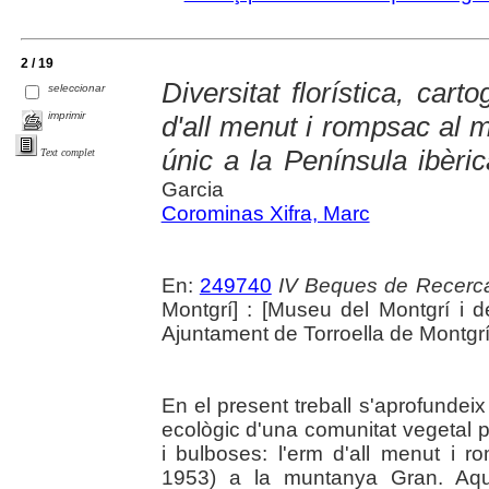
2 / 19
Diversitat florística, cart
seleccionar
imprimir
d'all menut i rompsac al m
únic a la Península ibèric
Text complet
Garcia
Corominas Xifra, Marc
En:
249740
IV Beques de Recerca
Montgrí] : [Museu del Montgrí i de
Ajuntament de Torroella de Montgrí]
En el present treball s'aprofundeix 
ecològic d'una comunitat vegetal
i bulboses: l'erm d'all menut i 
1953) a la muntanya Gran. Aque