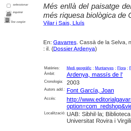
Més enllà del paisatge del
seleccionar
imprimir
més riquesa biològica de 
Vilar i Sais, Lluís
Text complet
En:
Gavarres
. Cassà de la Selva, 
: il. (
Dossier Ardenya
)
Matèries:
Medi geogràfic
;
Muntanyes
;
Flora
;
Àmbit:
Ardenya, massís de l'
Cronologia:
2003
Autors add.:
Font García, Joan
Accés:
http://www.editorialgava
option=com_redshop&vi
Localització:
UAB: Sibhil·la; Bibliotec
Universitat Rovira i Virgili