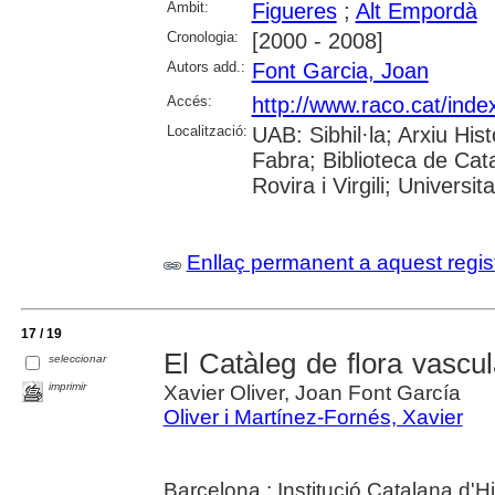
Àmbit:
Figueres
;
Alt Empordà
Cronologia:
[2000 - 2008]
Autors add.:
Font Garcia, Joan
Accés:
http://www.raco.cat/ind
Localització:
UAB: Sibhil·la; Arxiu His
Fabra; Biblioteca de Ca
Rovira i Virgili; Universi
Enllaç permanent a aquest regis
17 / 19
El Catàleg de flora vascul
seleccionar
imprimir
Xavier Oliver, Joan Font García
Oliver i Martínez-Fornés, Xavier
Barcelona : Institució Catalana d'H