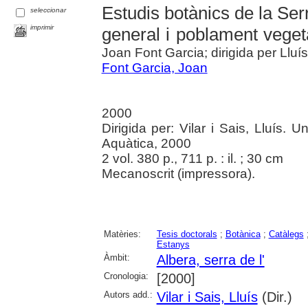
Estudis botànics de la Serra
seleccionar
imprimir
general i poblament veget
Joan Font Garcia; dirigida per Lluís 
Font Garcia, Joan
2000
Dirigida per: Vilar i Sais, Lluís. U
Aquàtica, 2000
2 vol. 380 p., 711 p. : il. ; 30 cm
Mecanoscrit (impressora).
Matèries:
Tesis doctorals
;
Botànica
;
Catàlegs
Estanys
Àmbit:
Albera, serra de l'
Cronologia:
[2000]
Autors add.:
Vilar i Sais, Lluís
(Dir.)