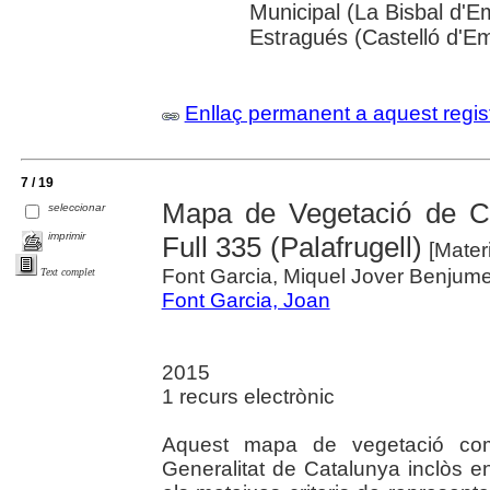
Municipal (La Bisbal d'
Estragués (Castelló d'E
Enllaç permanent a aquest regis
7 / 19
Mapa de Vegetació de C
seleccionar
imprimir
Full 335 (Palafrugell)
[Materi
Font Garcia, Miquel Jover Benjum
Text complet
Font Garcia, Joan
2015
1 recurs electrònic
Aquest mapa de vegetació compr
Generalitat de Catalunya inclòs en 