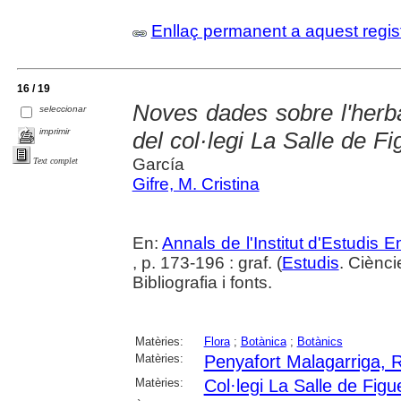
Enllaç permanent a aquest regis
16 / 19
Noves dades sobre l'herb
seleccionar
imprimir
del col·legi La Salle de F
García
Text complet
Gifre, M. Cristina
En:
Annals de l'Institut d'Estudis
, p. 173-196 : graf. (
Estudis
. Ciènc
Bibliografia i fonts.
Matèries:
Flora
;
Botànica
;
Botànics
Matèries:
Penyafort Malagarriga,
Matèries:
Col·legi La Salle de Figu