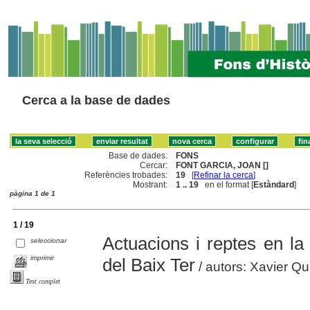
Cerca a la base de dades
Base de dades:
FONS
Cercar:
FONT GARCIA, JOAN []
Referències trobades:
19
[
Refinar la cerca
]
Mostrant:
1 .. 19
en el format [
Estàndard
]
pàgina 1 de 1
1 / 19
Actuacions i reptes en la
seleccionar
imprimir
del Baix Ter
/ autors: Xavier Qu
Text complet