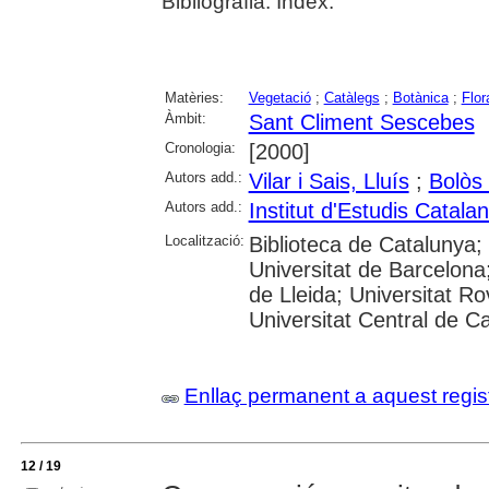
Bibliografia. Índex.
Matèries:
Vegetació
;
Catàlegs
;
Botànica
;
Flor
Àmbit:
Sant Climent Sescebes
Cronologia:
[2000]
Autors add.:
Vilar i Sais, Lluís
;
Bolòs 
Autors add.:
Institut d'Estudis Catala
Localització:
Biblioteca de Catalunya;
Universitat de Barcelona;
de Lleida; Universitat Rovi
Universitat Central de C
Enllaç permanent a aquest regis
12 / 19