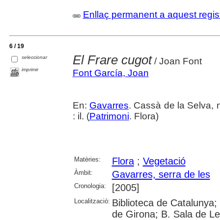
Enllaç permanent a aquest regis
6 / 19
El Frare cugot
seleccionar
/ Joan Font
imprimir
Font García, Joan
En:
Gavarres
. Cassà de la Selva, 
: il. (
Patrimoni
. Flora)
Matèries:
Flora
;
Vegetació
Àmbit:
Gavarres, serra de les
Cronologia:
[2005]
Localització:
Biblioteca de Catalunya; 
de Girona; B. Sala de Le