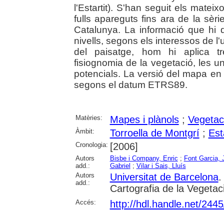
l'Estartit). S'han seguit els matei
fulls apareguts fins ara de la sè
Catalunya. La informació que hi 
nivells, segons els interessos de l'u
del paisatge, hom hi aplica tr
fisiognomia de la vegetació, les un
potencials. La versió del mapa en
segons el datum ETRS89.
Matèries:
Mapes i plànols
;
Vegetac
Àmbit:
Torroella de Montgrí
;
Esta
Cronologia:
[2006]
Autors
Bisbe i Company, Enric
;
Font Garcia, 
add.:
Gabriel
;
Vilar i Sais, Lluís
Autors
Universitat de Barcelona
.
add.:
Cartografia de la Vegetac
Accés:
http://hdl.handle.net/244