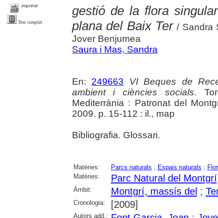
imprimir
gestió de la flora singula
plana del Baix Ter
Text complet
/ Sandra 
Jover Benjumea
Saura i Mas, Sandra
En:
249663
VI Beques de Rece
ambient i ciències socials
. To
Mediterrània : Patronat del Montgr
2009. p. 15-112 : il., map
Bibliografia. Glossari.
Matèries:
Parcs naturals
;
Espais naturals
;
Flo
Matèries:
Parc Natural del Montgrí,
Àmbit:
Montgrí, massís del
;
Ter
Cronologia:
[2009]
Autors add.:
Font Garcia, Joan
;
Jove