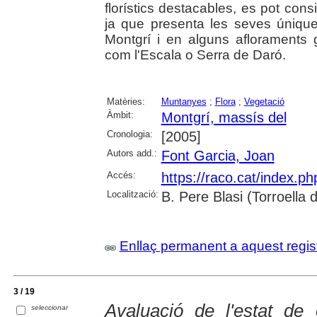
florístics destacables, es pot cons
ja que presenta les seves únique
Montgrí i en alguns afloraments g
com l'Escala o Serra de Daró.
Matèries:
Muntanyes
;
Flora
;
Vegetació
Àmbit:
Montgrí, massís del
Cronologia:
[2005]
Autors add.:
Font Garcia, Joan
Accés:
https://raco.cat/index.p
Localització:
B. Pere Blasi (Torroella 
Enllaç permanent a aquest regis
3 / 19
Avaluació de l'estat de
seleccionar