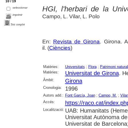
10 / 19
HGI, l'herbari de la Univ
seleccionar
imprimir
Campo, L. Vilar, L. Polo
Text complet
En:
Revista de Girona
. Girona. 
il. (
Ciències
)
Matèries:
Universitats
;
Flora
;
Patrimoni natural
Matèries:
Universitat de Girona
. H
Àmbit:
Girona
Cronologia:
1996
Autors add.:
Font García, Joan
;
Campo, M.
;
Vilar
Accés:
https://raco.cat/index.p
Localització:
UAB: Humanitats (Hemer
Universitat Autònoma de
Universitat de Barcelona;