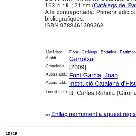
163 p. : il. ; 21 cm (
Catàlegs del Pat
A la contraportada: Primera edici
bibliogràfiques.
ISBN 9788461299263
Matèries:
Flora
;
Catàlegs
;
Botànica
;
Patrimoni
Àmbit:
Garrotxa
Cronologia:
[2009]
Autors add.:
Font Garcia, Joan
Autors add.:
Institució Catalana d'Hist
Localització:
B. Carles Rahola (Girona
Enllaç permanent a aquest regis
18 / 19