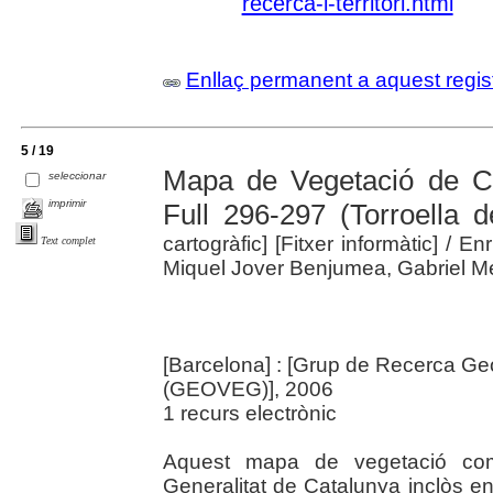
recerca-i-territori.html
Enllaç permanent a aquest regis
5 / 19
Mapa de Vegetació de C
seleccionar
imprimir
Full 296-297 (Torroella de
cartogràfic] [Fitxer informàtic]
/ En
Text complet
Miquel Jover Benjumea, Gabriel Me
[Barcelona] : [Grup de Recerca Geo
(GEOVEG)], 2006
1 recurs electrònic
Aquest mapa de vegetació compr
Generalitat de Catalunya inclòs en 