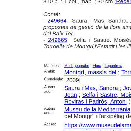
310 p. : il. col., map. ; 30 cm (
Recerc
Conté:
-
249664
Saura i Mas. Sandra.
propostes de gestió de la flora sin
del Baix Ter.
-
249665
Selfa i Sastre. Moisé
Torroella de Montgrí,l'Estartit i les 
Matèries:
Medi geogràfic
;
Flora
;
Toponímia
Àmbit:
Montgrí, massís del
;
Tor
Cronologia:
[2009]
Autors
Saura i Mas, Sandra
;
Jo
add.:
Joan
;
Selfa i Sastre, Mo
Roviras i Padrós, Antoni
(
Autors
Museu de la Mediterrània
add.:
del Montgrí i l'arxipèlag d
Accés:
https://www.museudelamedi