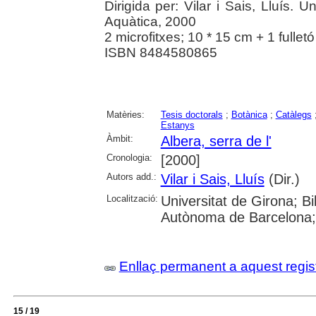
Dirigida per: Vilar i Sais, Lluís. U
Aquàtica, 2000
2 microfitxes; 10 * 15 cm + 1 fulletó
ISBN 8484580865
Matèries:
Tesis doctorals
;
Botànica
;
Catàlegs
Estanys
Àmbit:
Albera, serra de l'
Cronologia:
[2000]
Autors add.:
Vilar i Sais, Lluís
(Dir.)
Localització:
Universitat de Girona; Bi
Autònoma de Barcelona; Un
Enllaç permanent a aquest regis
15 / 19