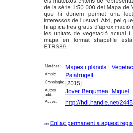
els mateixos criteris de representa
de la sèrie 1:50 000 del Mapa de 
que hi donem permet una lectur
interessos de l'usuari. Així, pel qu
hi aplica tres graus d'aproximació d
les unitats de vegetació actual i
mapa en format shapefile està
ETRS89.
Matèries:
Mapes i plànols
;
Vegetac
Àmbit:
Palafrugell
Cronologia:
[2015]
Autors
Jover Benjumea, Miquel
add.:
Accés:
http://hdl.handle.net/244
Enllaç permanent a aquest regis