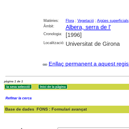
Matèries:
Flora
;
Vegetació
;
Aigües superficials
Àmbit:
Albera, serra de l'
Cronologia:
[1996]
Localització:
Universitat de Girona
Enllaç permanent a aquest regis
pàgina 1 de 1
Refinar la cerca
Base de dades
FONS : Formulari avançat
Cercar: