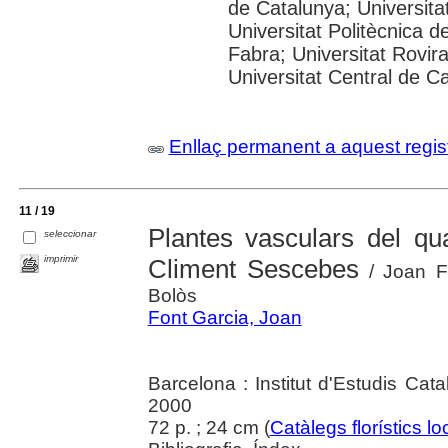
de Catalunya; Universitat
Universitat Politècnica 
Fabra; Universitat Rovira 
Universitat Central de C
Enllaç permanent a aquest regis
11 / 19
Plantes vasculars del 
seleccionar
imprimir
Climent Sescebes
/ Joan Fo
Bolòs
Font Garcia, Joan
Barcelona : Institut d'Estudis Cat
2000
72 p. ; 24 cm (
Catàlegs florístics lo