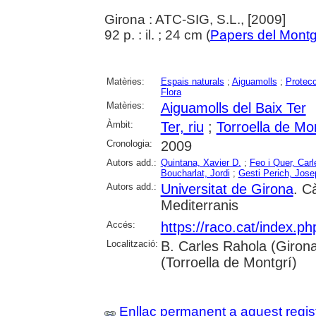
Girona : ATC-SIG, S.L., [2009]
92 p. : il. ; 24 cm (
Papers del Montg
Matèries:
Espais naturals
;
Aiguamolls
;
Protecc
Flora
Matèries:
Aiguamolls del Baix Ter
Àmbit:
Ter, riu
;
Torroella de Mo
Cronologia:
2009
Autors add.:
Quintana, Xavier D.
;
Feo i Quer, Carl
Boucharlat, Jordi
;
Gesti Perich, Jose
Autors add.:
Universitat de Girona
. C
Mediterranis
Accés:
https://raco.cat/index.p
Localització:
B. Carles Rahola (Girona)
(Torroella de Montgrí)
Enllaç permanent a aquest regis