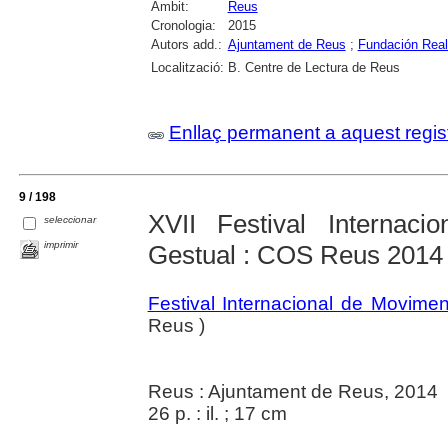
Àmbit:
Reus
Cronologia:
2015
Autors add.:
Ajuntament de Reus
;
Fundación Rea
Localització:
B. Centre de Lectura de Reus
Enllaç permanent a aquest regis
9 / 198
XVII Festival Internac
seleccionar
imprimir
Gestual : COS Reus 2014 d
Festival Internacional de Movime
Reus )
Reus : Ajuntament de Reus, 2014
26 p. : il. ; 17 cm