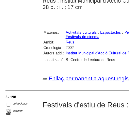
Reus : Institut Municipal d'Acció Cu
38 p. : il. ; 17 cm
Matèries:
Activitats culturals
;
Espectacles
;
Pr
Festivals de cinema
Àmbit:
Reus
Cronologia:
2002
Autors add.:
Institut Municipal d'Acció Cultural de
Localització:
B. Centre de Lectura de Reus
Enllaç permanent a aquest regis
3 / 198
Festivals d'estiu de Reus 
seleccionar
imprimir