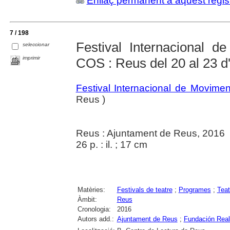
Enllaç permanent a aquest regis
7 / 198
Festival Internacional d
seleccionar
imprimir
COS : Reus del 20 al 23 d
Festival Internacional de Movime
Reus )
Reus : Ajuntament de Reus, 2016
26 p. : il. ; 17 cm
Matèries:
Festivals de teatre
;
Programes
;
Teat
Àmbit:
Reus
Cronologia:
2016
Autors add.:
Ajuntament de Reus
;
Fundación Rea