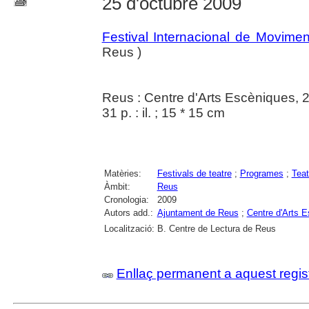
25 d'octubre 2009
Festival Internacional de Movime
Reus )
Reus : Centre d'Arts Escèniques, 
31 p. : il. ; 15 * 15 cm
Matèries:
Festivals de teatre
;
Programes
;
Teat
Àmbit:
Reus
Cronologia:
2009
Autors add.:
Ajuntament de Reus
;
Centre d'Arts 
Localització:
B. Centre de Lectura de Reus
Enllaç permanent a aquest regis