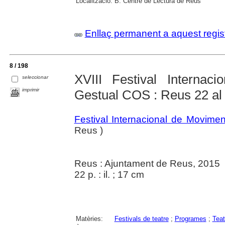
Localització:
B. Centre de Lectura de Reus
Enllaç permanent a aquest regis
8 / 198
XVIII Festival Internac
seleccionar
imprimir
Gestual COS : Reus 22 al 
Festival Internacional de Movime
Reus )
Reus : Ajuntament de Reus, 2015
22 p. : il. ; 17 cm
Matèries:
Festivals de teatre
;
Programes
;
Teat