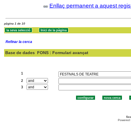
Enllaç permanent a aquest regis
pàgina 1 de 10
Refinar la cerca
Base de dades
FONS : Formulari avançat
Cercar:
1
2
3
Sea
Powered