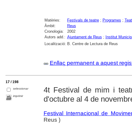
Matèries:
Festivals de teatre
;
Programes
;
Teat
Àmbit:
Reus
Cronologia:
2002
Autors add.:
Ajuntament de Reus
;
Institut Munici
Localització:
B. Centre de Lectura de Reus
Enllaç permanent a aquest regis
17 / 198
4t Festival de mim i tea
seleccionar
imprimir
d'octubre al 4 de novemb
Festival Internacional de Movim
Reus )