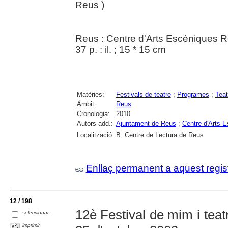
Reus )
Reus : Centre d'Arts Escèniques 
37 p. : il. ; 15 * 15 cm
Matèries:
Festivals de teatre
;
Programes
;
Teat
Àmbit:
Reus
Cronologia:
2010
Autors add.:
Ajuntament de Reus
;
Centre d'Arts 
Localització:
B. Centre de Lectura de Reus
Enllaç permanent a aquest regis
12 / 198
12è Festival de mim i teat
seleccionar
imprimir