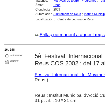
Matèries:
Festivals de teatre
;
Programes
;
Teat
Àmbit:
Reus
Cronologia:
2003
Autors add.:
Ajuntament de Reus
;
Institut Munici
Localització:
B. Centre de Lectura de Reus
Enllaç permanent a aquest regis
16 / 198
5è Festival Internaciona
seleccionar
imprimir
Reus COS 2002 : del 17 al
Festival Internacional de Movime
Reus )
Reus : Institut Municipal d'Acció Cu
31 p. : il. ; 10 * 21 cm