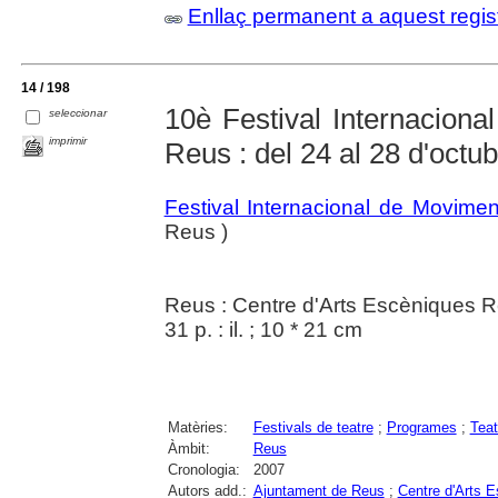
Enllaç permanent a aquest regis
14 / 198
10è Festival Internaciona
seleccionar
imprimir
Reus : del 24 al 28 d'oct
Festival Internacional de Movime
Reus )
Reus : Centre d'Arts Escèniques 
31 p. : il. ; 10 * 21 cm
Matèries:
Festivals de teatre
;
Programes
;
Teat
Àmbit:
Reus
Cronologia:
2007
Autors add.:
Ajuntament de Reus
;
Centre d'Arts 