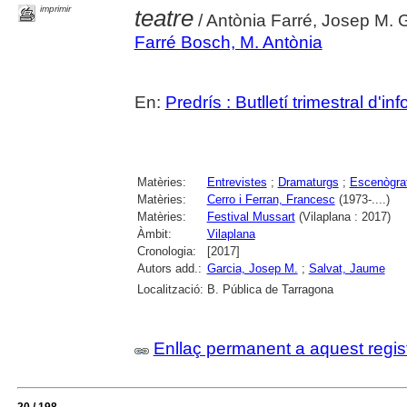
imprimir
teatre
/ Antònia Farré, Josep M. 
Farré Bosch, M. Antònia
En:
Predrís : Butlletí trimestral d'in
Matèries:
Entrevistes
;
Dramaturgs
;
Escenògra
Matèries:
Cerro i Ferran, Francesc
(1973-....)
Matèries:
Festival Mussart
(Vilaplana : 2017)
Àmbit:
Vilaplana
Cronologia:
[2017]
Autors add.:
Garcia, Josep M.
;
Salvat, Jaume
Localització:
B. Pública de Tarragona
Enllaç permanent a aquest regis