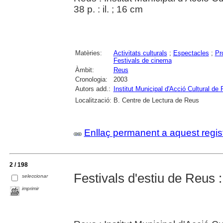
38 p. : il. ; 16 cm
Matèries:
Activitats culturals
;
Espectacles
;
Pr
Festivals de cinema
Àmbit:
Reus
Cronologia:
2003
Autors add.:
Institut Municipal d'Acció Cultural de
Localització:
B. Centre de Lectura de Reus
Enllaç permanent a aquest regis
2 / 198
Festivals d'estiu de Reus 
seleccionar
imprimir