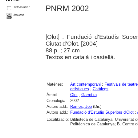
20 / 198
PNRM 2002
seleccionar
imprimir
[Olot] : Fundació d'Estudis Superi
Ciutat d'Olot, [2004]
88 p. ; 27 cm
Textos en català i castellà.
Matèries:
Art contemporani
;
Festivals de teatre
artístiques
;
Catàlegs
Àmbit:
Olot
;
Garrotxa
Cronologia:
2002
Autors add.:
Ramos, Job
(Dir.)
Autors add.:
Fundació d'Estudis Superiors d'Olot
;
Localització:
Biblioteca de Catalunya; Universitat d
Politècnica de Catalunya; B. Centre d