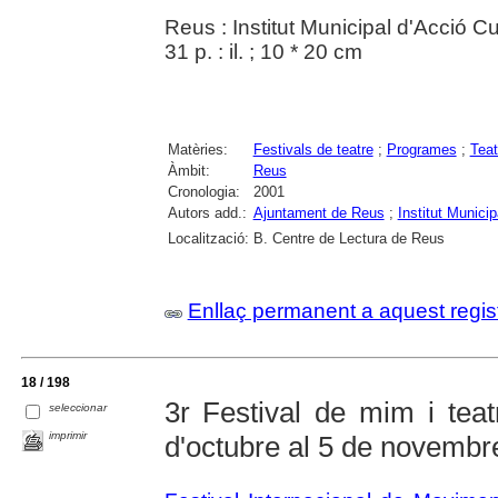
Reus : Institut Municipal d'Acció Cu
31 p. : il. ; 10 * 20 cm
Matèries:
Festivals de teatre
;
Programes
;
Teat
Àmbit:
Reus
Cronologia:
2001
Autors add.:
Ajuntament de Reus
;
Institut Munici
Localització:
B. Centre de Lectura de Reus
Enllaç permanent a aquest regis
18 / 198
3r Festival de mim i tea
seleccionar
imprimir
d'octubre al 5 de novembr