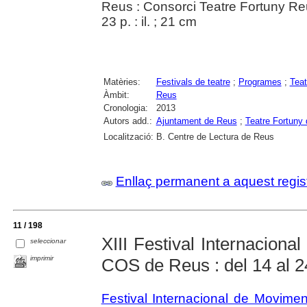
Reus : Consorci Teatre Fortuny Re
23 p. : il. ; 21 cm
Matèries:
Festivals de teatre
;
Programes
;
Teat
Àmbit:
Reus
Cronologia:
2013
Autors add.:
Ajuntament de Reus
;
Teatre Fortuny
Localització:
B. Centre de Lectura de Reus
Enllaç permanent a aquest regis
11 / 198
XIII Festival Internaciona
seleccionar
imprimir
COS de Reus : del 14 al 2
Festival Internacional de Movime