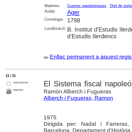
Matèries:
Guerres napoleòniques
;
Dret de port
Àmbit:
Ager
Cronologia:
1798
Localització:
B. Institut d'Estudis Iler
d'Estudis Ilerdencs
Enllaç permanent a aquest regis
11 / 11
El Sistema fiscal napole
seleccionar
imprimir
Ramón Alberch i Fugueras
Alberch i Fugueras, Ramon
1975
Dirigida per: Nadal i Farreras
Barcelona. Departament d'Història