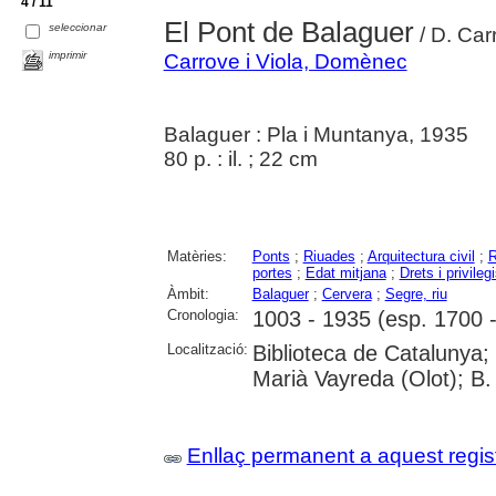
4 / 11
El Pont de Balaguer
seleccionar
/ D. Carr
imprimir
Carrove i Viola, Domènec
Balaguer : Pla i Muntanya, 1935
80 p. : il. ; 22 cm
Matèries:
Ponts
;
Riuades
;
Arquitectura civil
;
R
portes
;
Edat mitjana
;
Drets i privileg
Àmbit:
Balaguer
;
Cervera
;
Segre, riu
Cronologia:
1003 - 1935 (esp. 1700 
Localització:
Biblioteca de Catalunya;
Marià Vayreda (Olot); B.
Enllaç permanent a aquest regis