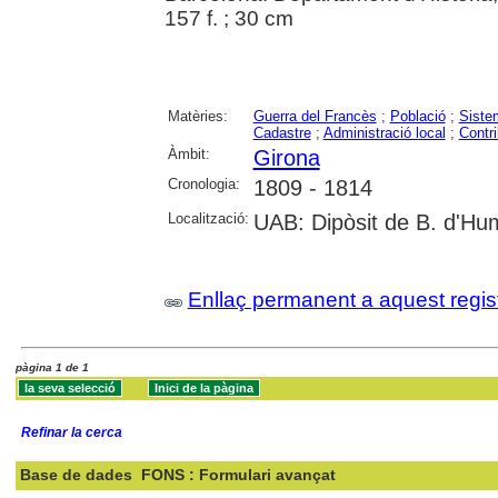
157 f. ; 30 cm
Matèries:
Guerra del Francès
;
Població
;
Siste
Cadastre
;
Administració local
;
Contri
Àmbit:
Girona
Cronologia:
1809 - 1814
Localització:
UAB: Dipòsit de B. d'Hu
Enllaç permanent a aquest regis
pàgina 1 de 1
Refinar la cerca
Base de dades
FONS : Formulari avançat