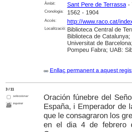
Àmbit:
Sant Pere de Terrassa
- 
Cronologia:
1562 - 1904
Accés:
http://www.raco.cat/ind
Localització:
Biblioteca Central de Te
Biblioteca de Catalunya
Universitat de Barcelona;
Pompeu Fabra; UAB: Sibh
Enllaç permanent a aquest regis
3 / 11
Oración fúnebre del Seño
seleccionar
imprimir
España, i Emperador de la
que le consagraron los gr
en el dia 4 de febrero