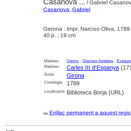
Casanova ...
/ Gabriel Casano
Casanova, Gabriel
Gerona : Impr. Narciso Oliva, 1789
40 p. ; 19 cm
Matèries:
Gremis
;
Oracions fúnebres
;
Exèquie
Matèries:
Carles III d'Espanya
(17
Àmbit:
Girona
Cronologia:
1789
Localització:
Biblioteca Borja (URL)
Enllaç permanent a aquest regis