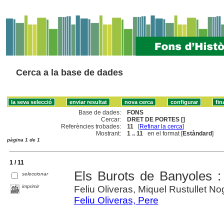
Cerca a la base de dades
Base de dades:
FONS
Cercar:
DRET DE PORTES []
Referències trobades:
11
[
Refinar la cerca
]
Mostrant:
1 .. 11
en el format [
Estàndard
]
pàgina 1 de 1
1 / 11
Els Burots de Banyoles :
seleccionar
imprimir
Feliu Oliveras, Miquel Rustullet No
Feliu Oliveras, Pere