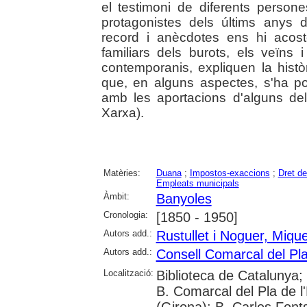
el testimoni de diferents perso
protagonistes dels últims anys 
record i anècdotes ens hi acos
familiars dels burots, els veïns 
contemporanis, expliquen la histò
que, en alguns aspectes, s'ha po
amb les aportacions d'alguns de
Xarxa).
Matèries:
Duana
;
Impostos-exaccions
;
Dret de
Empleats municipals
Àmbit:
Banyoles
Cronologia:
[1850 - 1950]
Autors add.:
Rustullet i Noguer, Mique
Autors add.:
Consell Comarcal del Pla
Localització:
Biblioteca de Catalunya;
B. Comarcal del Pla de l
(Girona); B. Carles Font