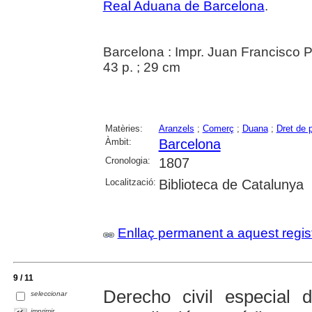
Real Aduana de Barcelona
.
Barcelona : Impr. Juan Francisco Pi
43 p. ; 29 cm
Matèries:
Aranzels
;
Comerç
;
Duana
;
Dret de 
Àmbit:
Barcelona
Cronologia:
1807
Localització:
Biblioteca de Catalunya
Enllaç permanent a aquest regis
9 / 11
Derecho civil especial 
seleccionar
imprimir