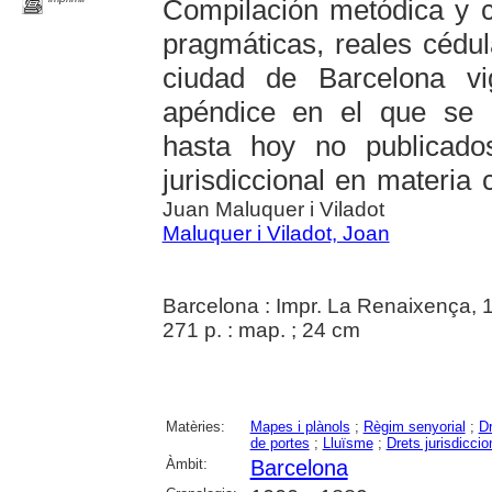
Compilación metódica y c
pragmáticas, reales cédu
ciudad de Barcelona v
apéndice en el que se 
hasta hoy no publicad
jurisdiccional en materia 
Juan Maluquer i Viladot
Maluquer i Viladot, Joan
Barcelona : Impr. La Renaixença, 
271 p. : map. ; 24 cm
Matèries:
Mapes i plànols
;
Règim senyorial
;
Dr
de portes
;
Lluïsme
;
Drets jurisdiccio
Àmbit:
Barcelona