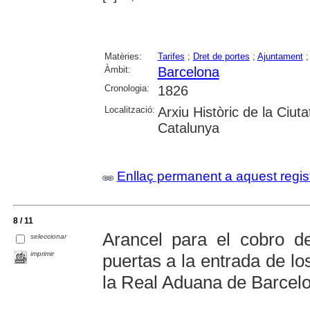
Matèries:
Tarifes
;
Dret de portes
;
Ajuntament
Àmbit:
Barcelona
Cronologia:
1826
Localització:
Arxiu Històric de la Ciut
Catalunya
Enllaç permanent a aquest regis
8 / 11
Arancel para el cobro d
seleccionar
imprimir
puertas a la entrada de lo
la Real Aduana de Barcel