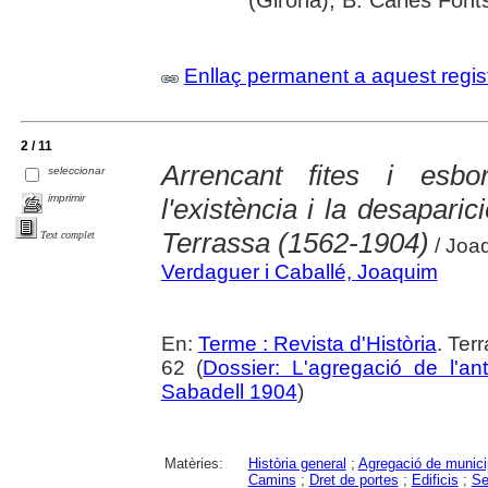
Enllaç permanent a aquest regis
2 / 11
Arrencant fites i esbor
seleccionar
imprimir
l'existència i la desapari
Terrassa (1562-1904)
Text complet
/ Joa
Verdaguer i Caballé, Joaquim
En:
Terme : Revista d'Història
. Ter
62 (
Dossier: L'agregació de l'a
Sabadell 1904
)
Matèries:
Història general
;
Agregació de munici
Camins
;
Dret de portes
;
Edificis
;
Se