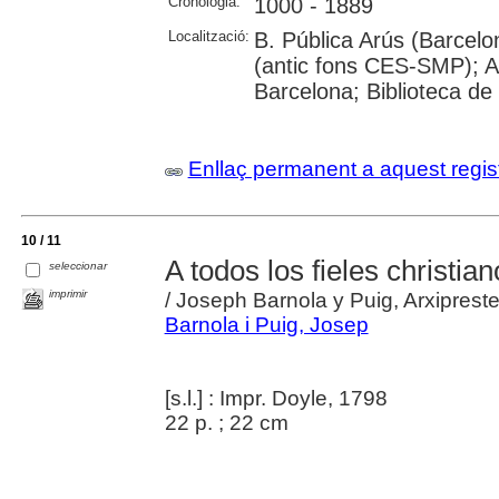
Cronologia:
1000 - 1889
Localització:
B. Pública Arús (Barcelo
(antic fons CES-SMP); Ar
Barcelona; Biblioteca de
Enllaç permanent a aquest regis
10 / 11
A todos los fieles christian
seleccionar
imprimir
/ Joseph Barnola y Puig, Arxiprest
Barnola i Puig, Josep
[s.l.] : Impr. Doyle, 1798
22 p. ; 22 cm