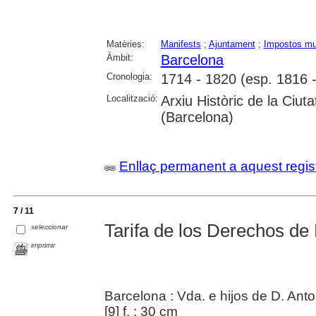
Matèries:
Manifests
;
Ajuntament
;
Impostos mu
Àmbit:
Barcelona
Cronologia:
1714 - 1820 (esp. 1816 
Localització:
Arxiu Històric de la Ciut
(Barcelona)
Enllaç permanent a aquest regis
7 / 11
Tarifa de los Derechos de
seleccionar
imprimir
Barcelona : Vda. e hijos de D. Anto
[9] f. ; 30 cm