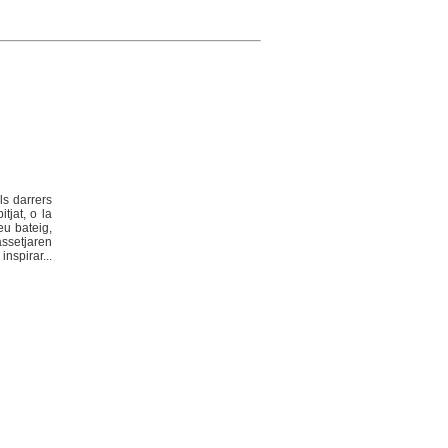
ls darrers
tjat, o la
eu bateig,
assetjaren
nspirar...