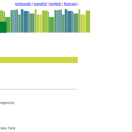
português
|
español
|
english
|
français
|
 Regencós
rava l'any