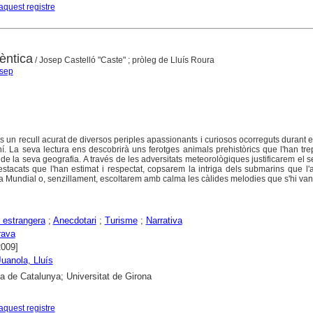
aquest registre
èntica
/ Josep Castelló "Caste" ; pròleg de Lluís Roura
osep
 un recull acurat de diversos periples apassionants i curiosos ocorreguts durant e
oní. La seva lectura ens descobrirà uns ferotges animals prehistòrics que l'han trepi
de la seva geografia. A través de les adversitats meteorològiques justificarem el s
stacats que l'han estimat i respectat, copsarem la intriga dels submarins que l'
 Mundial o, senzillament, escoltarem amb calma les càlides melodies que s'hi van i
 estrangera
;
Anecdotari
;
Turisme
;
Narrativa
rava
2009]
Juanola, Lluís
ca de Catalunya; Universitat de Girona
aquest registre