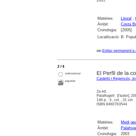
2005.
Matèries:
Litoral
;
Àmbit:
Costa B
Cronologia:
[2005]
Localització:
B. Popula
Enllaç permanent a 
2 / 4
El Perfil de la c
seleccionar
Castelló i Regencós, J
imprimir
2a ed.
Palafrugell : [l'autor], 2
146 p. : il., col. ; 31 cm
ISBN 8460763544
Matèries:
Medi geo
Àmbit:
Palafruge
Cronologia:
2003