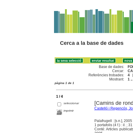
Cerca a la base de dades
Base de dades:
FO
Cercar:
CA
Referències trobades:
4
Mostrant:
1 ..
pàgina 1 de 1
1 / 4
[Camins de ronda
seleccionar
Castelló i Regencós, J
imprimir
Palafrugell : [s.n.], 2005
1 portafolis (4 f.) : il. ; 3
Conté: Articles publica