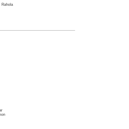
s Rahola
ar
amon