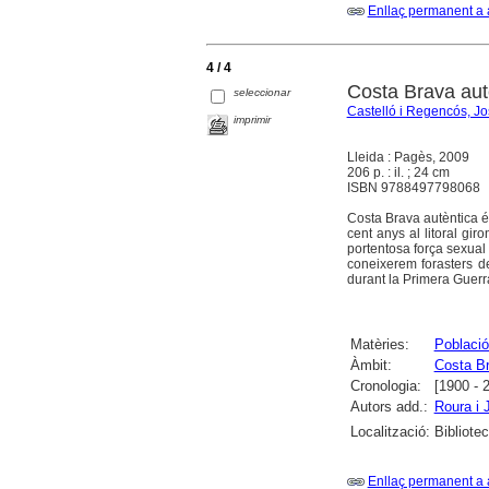
Enllaç permanent a 
4 / 4
Costa Brava aut
seleccionar
Castelló i Regencós, J
imprimir
Lleida : Pagès, 2009
206 p. : il. ; 24 cm
ISBN 9788497798068
Costa Brava autèntica és
cent anys al litoral gir
portentosa força sexual 
coneixerem forasters de
durant la Primera Guerra
Matèries:
Població
Àmbit:
Costa B
Cronologia:
[1900 - 
Autors add.:
Roura i 
Localització:
Bibliote
Enllaç permanent a 