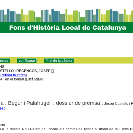
NS
STELLO I REGENCOS, JOSEP []
[
Refinar la cerca
]
 4
en el format [
Estàndard
]
 : Begur i Palafrugell : dossier de premsa]
/ Josep Castelló i
osep
1 cm
ts a la revista Nou Palafrugell sobre els camins de ronda al litoral de la Costa B