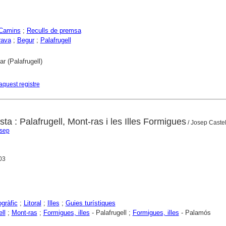
Camins
;
Reculls de premsa
rava
;
Begur
;
Palafrugell
r (Palafrugell)
aquest registre
osta : Palafrugell, Mont-ras i les Illes Formigues
/ Josep Castel
osep
003
gràfic
;
Litoral
;
Illes
;
Guies turístiques
ll
;
Mont-ras
;
Formigues, illes
- Palafrugell ;
Formigues, illes
- Palamós