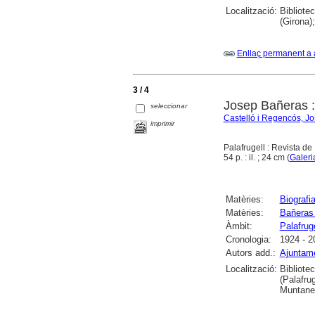
Localització:
Bibliote
(Girona)
Enllaç permanent a 
3 / 4
Josep Bañeras : 
seleccionar
Castelló i Regencós, J
imprimir
Palafrugell : Revista de
54 p. : il. ; 24 cm (
Galeri
Matèries:
Biografi
Matèries:
Bañeras
Àmbit:
Palafruge
Cronologia:
1924 - 2
Autors add.:
Ajuntame
Localització:
Bibliote
(Palafru
Muntane