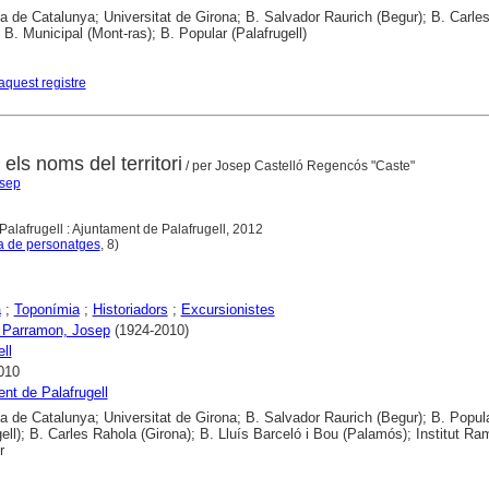
ca de Catalunya; Universitat de Girona; B. Salvador Raurich (Begur); B. Carle
; B. Municipal (Mont-ras); B. Popular (Palafrugell)
aquest registre
els noms del territori
/ per Josep Castelló Regencós "Caste"
osep
 Palafrugell : Ajuntament de Palafrugell, 2012
a de personatges
, 8)
a
;
Toponímia
;
Historiadors
;
Excursionistes
 Parramon, Josep
(1924-2010)
ll
010
nt de Palafrugell
ca de Catalunya; Universitat de Girona; B. Salvador Raurich (Begur); B. Popul
gell); B. Carles Rahola (Girona); B. Lluís Barceló i Bou (Palamós); Institut R
r