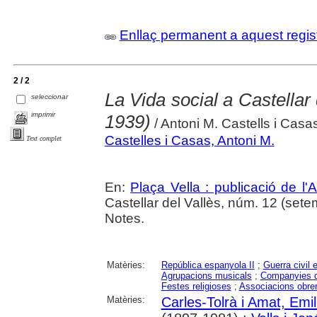
Enllaç permanent a aquest regis
2 / 2
La Vida social a Castellar 
seleccionar
imprimir
1939)
/ Antoni M. Castells i Casa
Castelles i Casas, Antoni M.
Text complet
En:
Plaça Vella : publicació de l'A
Castellar del Vallès, núm. 12 (sete
Notes.
Matèries:
República espanyola II
;
Guerra civil 
Agrupacions musicals
;
Companyies d
Festes religioses
;
Associacions obre
Matèries:
Carles-Tolrà i Amat, Emil