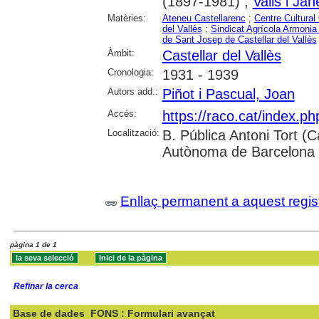
(1897-1981) ;
Valls i Ja
Matèries:
Ateneu Castellarenc
;
Centre Cultural 
del Vallès
;
Sindicat Agrícola Armonia 
de Sant Josep de Castellar del Vallès
Àmbit:
Castellar del Vallès
Cronologia:
1931 - 1939
Autors add.:
Piñot i Pascual, Joan
Accés:
https://raco.cat/index.p
Localització:
B. Pública Antoni Tort (Ca
Autònoma de Barcelona
Enllaç permanent a aquest regis
pàgina 1 de 1
Refinar la cerca
Base de dades
FONS : Formulari avançat