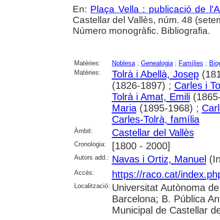
En:
Plaça Vella : publicació de l'A
Castellar del Vallès, núm. 48 (setem
Número monogràfic. Bibliografia.
Matèries:
Noblesa
;
Genealogia
;
Famílies
;
Bio
Matèries:
Tolrà i Abellà, Josep
(181
(1826-1897) ;
Carles i To
Tolrà i Amat, Emili
(1865-
Maria
(1895-1968) ;
Carl
Carles-Tolrà, família
Àmbit:
Castellar del Vallès
Cronologia:
[1800 - 2000]
Autors add.:
Navas i Ortiz, Manuel
(In
Accés:
https://raco.cat/index.p
Localització:
Universitat Autònoma de 
Barcelona; B. Pública Anto
Municipal de Castellar de