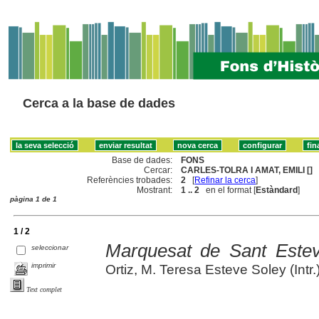
Cerca a la base de dades
Base de dades:
FONS
Cercar:
CARLES-TOLRA I AMAT, EMILI []
Referències trobades:
2
[
Refinar la cerca
]
Mostrant:
1 .. 2
en el format [
Estàndard
]
pàgina 1 de 1
1 / 2
Marquesat de Sant Estev
seleccionar
imprimir
Ortiz, M. Teresa Esteve Soley (Intr.
Text complet