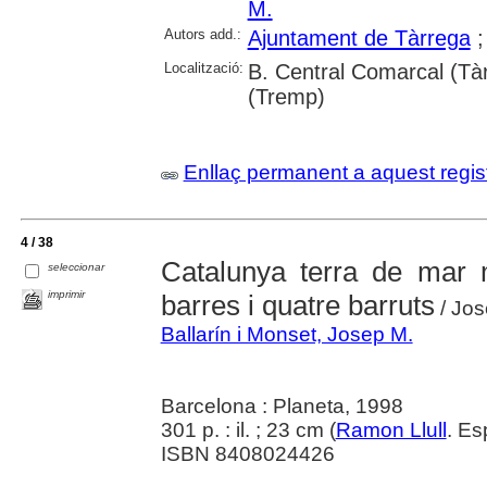
M.
Autors add.:
Ajuntament de Tàrrega
Localització:
B. Central Comarcal (Tàr
(Tremp)
Enllaç permanent a aquest regis
4 / 38
Catalunya terra de mar 
seleccionar
imprimir
barres i quatre barruts
/ Jos
Ballarín i Monset, Josep M.
Barcelona : Planeta, 1998
301 p. : il. ; 23 cm (
Ramon Llull
. Es
ISBN 8408024426