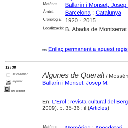
Matèries:
Ballarín i Monset, Josep
Àmbit:
Barcelona
;
Catalunya
Cronologia:
1920 - 2015
Localització:
B. Abadia de Montserrat
Enllaç permanent a aquest regis
12 / 38
Algunes de Queralt
seleccionar
/ Mossén 
imprimir
Ballarín i Monset, Josep M.
Text complet
En:
L'Erol : revista cultural del Be
2009), p. 35-36 : il (
Articles
)
Matèries:
Memòries
;
Anecdotari