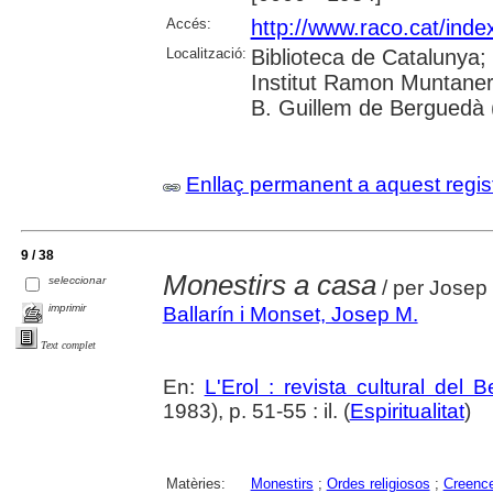
Accés:
http://www.raco.cat/inde
Localització:
Biblioteca de Catalunya;
Institut Ramon Muntaner
B. Guillem de Berguedà (
Enllaç permanent a aquest regis
9 / 38
Monestirs a casa
seleccionar
/ per Josep 
imprimir
Ballarín i Monset, Josep M.
Text complet
En:
L'Erol : revista cultural del 
1983), p. 51-55 : il. (
Espiritualitat
)
Matèries:
Monestirs
;
Ordes religiosos
;
Creence