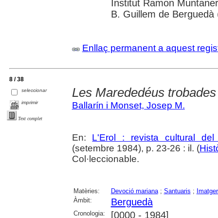
Institut Ramon Muntaner
B. Guillem de Berguedà (
Enllaç permanent a aquest regis
8 / 38
Les Marededéus trobades
seleccionar
imprimir
Ballarín i Monset, Josep M.
Text complet
En:
L'Erol : revista cultural de
(setembre 1984), p. 23-26 : il. (
Hist
Col·leccionable.
Matèries:
Devoció mariana
;
Santuaris
;
Imatger
Àmbit:
Berguedà
Cronologia:
[0000 - 1984]