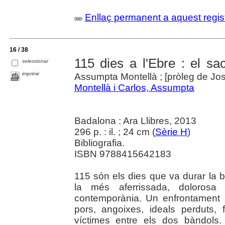
Enllaç permanent a aquest regis
16 / 38
115 dies a l'Ebre : el sac
seleccionar
imprimir
Assumpta Montellà ; [pròleg de Jos
Montellà i Carlos, Assumpta
Badalona : Ara Llibres, 2013
296 p. : il. ; 24 cm (
Sèrie H
)
Bibliografia.
ISBN 9788415642183
115 són els dies que va durar la b
la més aferrissada, dolorosa i
contemporània. Un enfrontament 
pors, angoixes, ideals perduts,
víctimes entre els dos bàndols