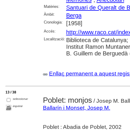
Matèries:
Santuari de Queralt de 
Àmbit:
Berga
Cronologia:
[1958]
Accés:
http://www.raco.cat/inde
Localització:
Biblioteca de Catalunya;
Institut Ramon Muntaner
B. Guillem de Berguedà (
Enllaç permanent a aquest regis
13 / 38
Poblet: monjos
seleccionar
/ Josep M. Ball
imprimir
Ballarín i Monset, Josep M.
Poblet : Abadia de Poblet, 2002