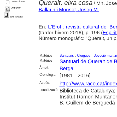
Queralt, eixa cosa
seleccionar
/ Mn. Jose
imprimir
Ballarin i Monset, Josep M.
Text complet
En:
L'Erol : revista cultural del B
(tardor-hivern 2016), p. 196 (
Espirit
Número monogràfic: "Queralt, un pa
Matèries:
Santuaris
;
Clergues
;
Devoció maria
Matèries:
Santuari de Queralt de 
Àmbit:
Berga
Cronologia:
[1981 - 2016]
Accés:
http://www.raco.cat/inde
Localització:
Biblioteca de Catalunya;
Institut Ramon Muntaner
B. Guillem de Berguedà (