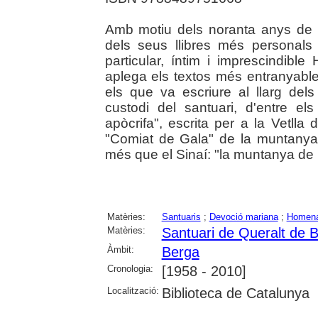
Amb motiu dels noranta anys de J
dels seus llibres més personals 
particular, íntim i imprescindib
aplega els textos més entranyables
els que va escriure al llarg del
custodi del santuari, d'entre e
apòcrifa", escrita per a la Vetlla
"Comiat de Gala" de la muntanya 
més que el Sinaí: "la muntanya de
Matèries:
Santuaris
;
Devoció mariana
;
Homena
Matèries:
Santuari de Queralt de 
Àmbit:
Berga
Cronologia:
[1958 - 2010]
Localització:
Biblioteca de Catalunya