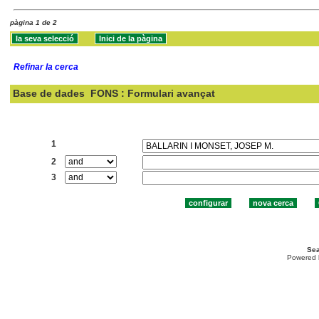
pàgina 1 de 2
Refinar la cerca
Base de dades
FONS : Formulari avançat
Cercar:
1
2
3
Sea
Powered