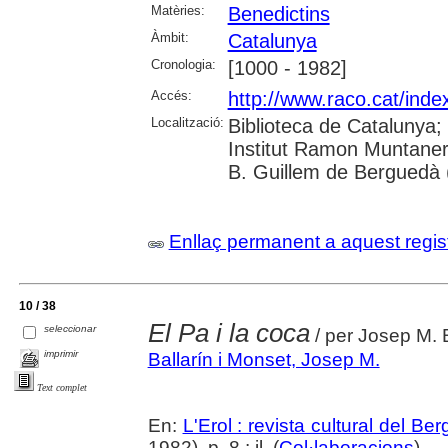
Matèries:
Benedictins
Àmbit:
Catalunya
Cronologia:
[1000 - 1982]
Accés:
http://www.raco.cat/inde
Localització:
Biblioteca de Catalunya;
Institut Ramon Muntaner
B. Guillem de Berguedà (
Enllaç permanent a aquest regis
10 / 38
El Pa i la coca
seleccionar
/ per Josep M. B
imprimir
Ballarín i Monset, Josep M.
Text complet
En:
L'Erol : revista cultural del Be
1982), p. 8 : il. (
Col·laboracions
)