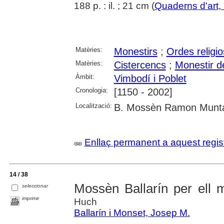
188 p. : il. ; 21 cm (
Quaderns d'art, 
Matèries:
Monestirs
;
Ordes religi
Matèries:
Cistercencs
;
Monestir d
Àmbit:
Vimbodí i Poblet
Cronologia:
[1150 - 2002]
Localització:
B. Mossèn Ramon Muntany
Enllaç permanent a aquest regis
14 / 38
Mossèn Ballarín per ell 
seleccionar
imprimir
Huch
Ballarín i Monset, Josep M.