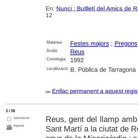
En:
Nunci : Butlletí del Amics de 
12
Matèries:
Festes majors
;
Pregons
Àmbit:
Reus
Cronologia:
1992
Localització:
B. Pública de Tarragona
Enllaç permanent a aquest regis
2 / 38
Reus, gent del llamp amb l
seleccionar
imprimir
Sant Martí a la ciutat de R