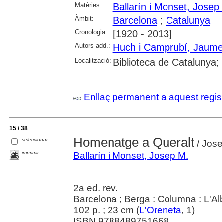
Matèries:
Ballarín i Monset, Josep
Àmbit:
Barcelona
;
Catalunya
Cronologia:
[1920 - 2013]
Autors add.:
Huch i Camprubí, Jaum
Localització:
Biblioteca de Catalunya;
Enllaç permanent a aquest regis
15 / 38
Homenatge a Queralt
seleccionar
/ Jose
imprimir
Ballarín i Monset, Josep M.
2a ed. rev.
Barcelona ; Berga : Columna : L'Al
102 p. ; 23 cm (
L'Oreneta
, 1)
ISBN 9788489751668