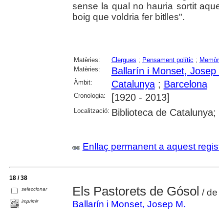
sense la qual no hauria sortit aque
boig que voldria fer bitlles".
Matèries:
Clergues
;
Pensament polític
;
Memòr
Matèries:
Ballarín i Monset, Josep
Àmbit:
Catalunya
;
Barcelona
Cronologia:
[1920 - 2013]
Localització:
Biblioteca de Catalunya;
Enllaç permanent a aquest regis
18 / 38
Els Pastorets de Gósol
seleccionar
/ de
imprimir
Ballarín i Monset, Josep M.