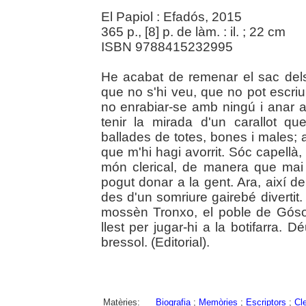
El Papiol : Efadós, 2015
365 p., [8] p. de làm. : il. ; 22 cm
ISBN 9788415232995
He acabat de remenar el sac del
que no s'hi veu, que no pot escriu
no enrabiar-se amb ningú i anar a
tenir la mirada d'un carallot q
ballades de totes, bones i males; 
que m'hi hagi avorrit. Sóc capellà, 
món clerical, de manera que mai 
pogut donar a la gent. Ara, així de
des d'un somriure gairebé divertit.
mossèn Tronxo, el poble de Góso
llest per jugar-hi a la botifarra. 
bressol. (Editorial).
Matèries:
Biografia
;
Memòries
;
Escriptors
;
Cl