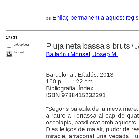
Enllaç permanent a aquest regis
17 / 38
Pluja neta bassals bruts
seleccionar
/ J
imprimir
Ballarín i Monset, Josep M.
Barcelona : Efadós, 2013
190 p. : il. ; 22 cm
Bibliografia. Índex.
ISBN 9788415232391
"Segons paraula de la meva mare, 
a raure a Terrassa al cap de quat
escolapis, batxillerat amb aquests, 
Dies feliços de malalt, pudor de re
miracle, arraconat una vegada i un