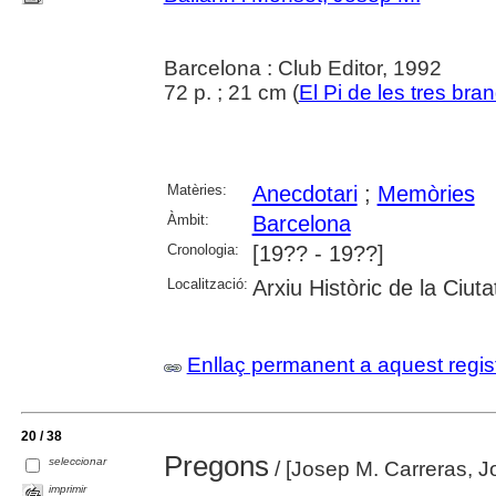
Barcelona : Club Editor, 1992
72 p. ; 21 cm (
El Pi de les tres bra
Matèries:
Anecdotari
;
Memòries
Àmbit:
Barcelona
Cronologia:
[19?? - 19??]
Localització:
Arxiu Històric de la Ciut
Enllaç permanent a aquest regis
20 / 38
Pregons
seleccionar
/ [Josep M. Carreras, J
imprimir