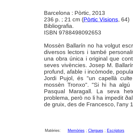
Barcelona : Pòrtic, 2013
236 p. ; 21 cm (
Pòrtic Visions
, 64)
Bibliografia.
ISBN 9788498092653
Mossèn Ballarín no ha volgut escr
diversos lectors i també personal
una obra única i original que cont
seves vivències. Josep M. Ballarín 
profund, afable i incòmode, popula
Jordi Pujol, és "un capellà cu
mossèn Tronxo". "Si hi ha algú 
Pasqual Maragall. La seva het
problema, però no li ha impedit ðal 
de gruix, des de Francesco, l'any 19
Matèries:
Memòries
;
Clergues
;
Escriptors