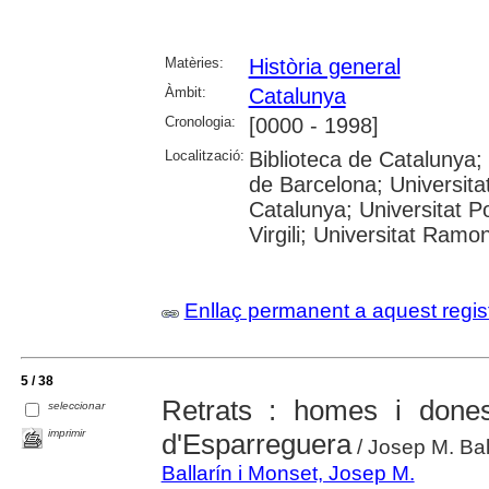
Matèries:
Història general
Àmbit:
Catalunya
Cronologia:
[0000 - 1998]
Localització:
Biblioteca de Catalunya;
de Barcelona; Universitat
Catalunya; Universitat P
Virgili; Universitat Ramo
Enllaç permanent a aquest regis
5 / 38
Retrats : homes i done
seleccionar
imprimir
d'Esparreguera
/ Josep M. Bal
Ballarín i Monset, Josep M.