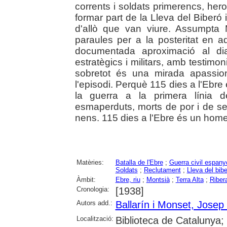
corrents i soldats primerencs, hero
formar part de la Lleva del Biberó
d'allò que van viure. Assumpta M
paraules per a la posteritat en a
documentada aproximació al dia
estratègics i militars, amb testimon
sobretot és una mirada apassi
l'episodi. Perquè 115 dies a l'Ebre
la guerra a la primera línia de
esmaperduts, morts de por i de s
nens. 115 dies a l'Ebre és un hom
Matèries:
Batalla de l'Ebre
;
Guerra civil espany
Soldats
;
Reclutament
;
Lleva del bib
Àmbit:
Ebre, riu
;
Montsià
;
Terra Alta
;
Riber
Cronologia:
[1938]
Autors add.:
Ballarín i Monset, Josep
Localització:
Biblioteca de Catalunya;