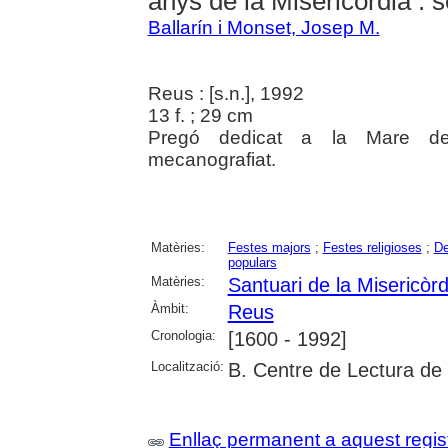
anys de la Misericòrdia : 
Ballarín i Monset, Josep M.
Reus : [s.n.], 1992
13 f. ; 29 cm
Pregó dedicat a la Mare de
mecanografiat.
Matèries:
Festes majors
;
Festes religioses
;
De
populars
Matèries:
Santuari de la Misericòr
Àmbit:
Reus
Cronologia:
[1600 - 1992]
Localització:
B. Centre de Lectura de
Enllaç permanent a aquest regis