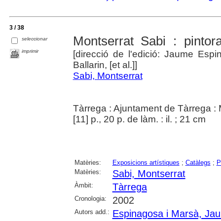
3 / 38
Montserrat Sabi : pintora
seleccionar
imprimir
[direcció de l'edició: Jaume Esp
Ballarin, [et al.]]
Sabi, Montserrat
Tàrrega : Ajuntament de Tàrrega :
[11] p., 20 p. de làm. : il. ; 21 cm
Matèries:
Exposicions artístiques
;
Catàlegs
;
P
Matèries:
Sabi, Montserrat
Àmbit:
Tàrrega
Cronologia:
2002
Autors add.:
Espinagosa i Marsà, Ja