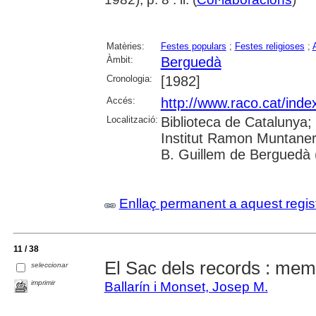
Matèries:
Festes populars
;
Festes religioses
;
Àmbit:
Berguedà
Cronologia:
[1982]
Accés:
http://www.raco.cat/inde
Localització:
Biblioteca de Catalunya;
Institut Ramon Muntaner
B. Guillem de Berguedà (
Enllaç permanent a aquest regis
11 / 38
El Sac dels records : mem
seleccionar
imprimir
Ballarín i Monset, Josep M.