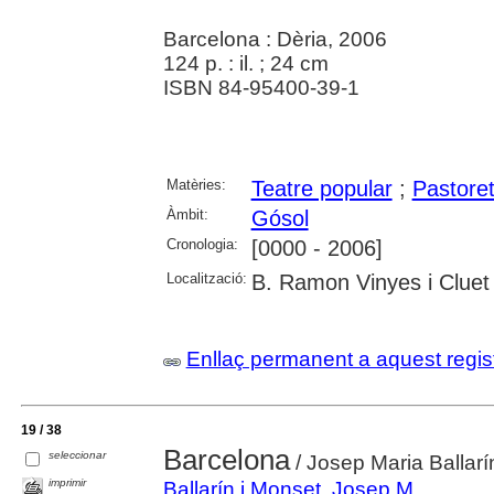
Barcelona : Dèria, 2006
124 p. : il. ; 24 cm
ISBN 84-95400-39-1
Matèries:
Teatre popular
;
Pastore
Àmbit:
Gósol
Cronologia:
[0000 - 2006]
Localització:
B. Ramon Vinyes i Cluet
Enllaç permanent a aquest regis
19 / 38
Barcelona
seleccionar
/ Josep Maria Ballarí
imprimir
Ballarín i Monset, Josep M.