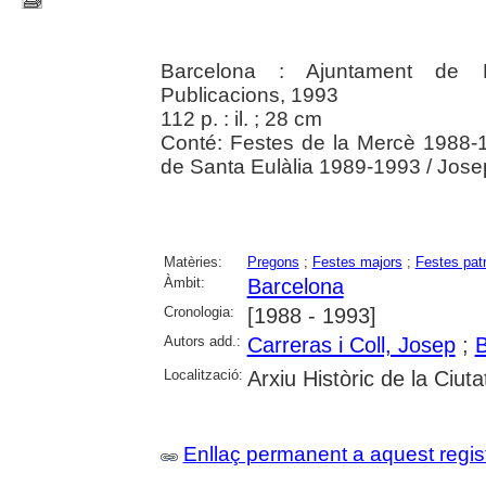
Barcelona : Ajuntament de Ba
Publicacions, 1993
112 p. : il. ; 28 cm
Conté: Festes de la Mercè 1988-19
de Santa Eulàlia 1989-1993 / Josep M
Matèries:
Pregons
;
Festes majors
;
Festes pat
Àmbit:
Barcelona
Cronologia:
[1988 - 1993]
Autors add.:
Carreras i Coll, Josep
;
B
Localització:
Arxiu Històric de la Ciut
Enllaç permanent a aquest regis