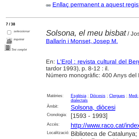
Enllaç permanent a aquest regis
7 / 38
Solsona, el meu bisbat
seleccionar
/ Jo
imprimir
Ballarín i Monset, Josep M.
Text complet
En:
L'Erol : revista cultural del B
tardor 1993), p. 8-12 : il.
Número monogràfic: 400 Anys del 
Matèries:
Església
;
Diòcesis
;
Clergues
;
Medi 
dialectals
Àmbit:
Solsona, diòcesi
Cronologia:
[1593 - 1993]
Accés:
http://www.raco.cat/inde
Localització:
Biblioteca de Catalunya;