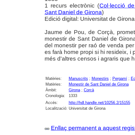
1 recurs electrònic (
Col·lecció d
Sant Daniel de Girona
)
Edició digital: Universitat de Girona
Jaume de Pou, de Corçà, promet
monestir de Sant Daniel de Giron
del monestir per raó de venda per 
es farà home propi si hi resideix, i
més d'altres censos i agraris que h
Matèries:
Manuscrits
;
Monestirs
;
Pergamí
;
Ed
Matèries:
Monestir de Sant Daniel de Girona
Àmbit:
Girona
;
Corçà
Cronologia:
1333
Accés:
http://hdl.handle.net/10256.2/15155
Localització:
Universitat de Girona
Enllaç permanent a aquest regis