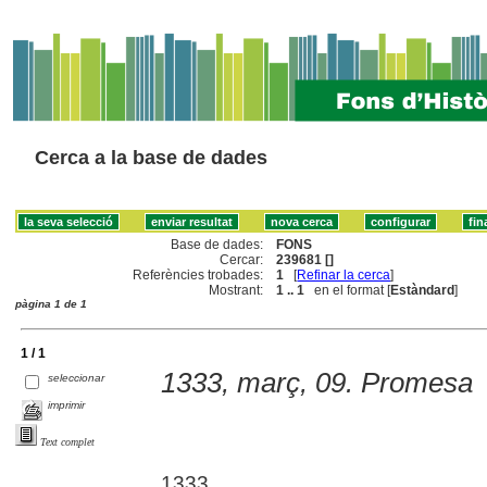
Cerca a la base de dades
Base de dades:
FONS
Cercar:
239681 []
Referències trobades:
1
[
Refinar la cerca
]
Mostrant:
1 .. 1
en el format [
Estàndard
]
pàgina 1 de 1
1 / 1
1333, març, 09. Promesa
seleccionar
imprimir
Text complet
1333