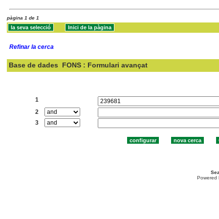
pàgina 1 de 1
Refinar la cerca
Base de dades
FONS : Formulari avançat
Cercar:
1
2
3
Sea
Powered