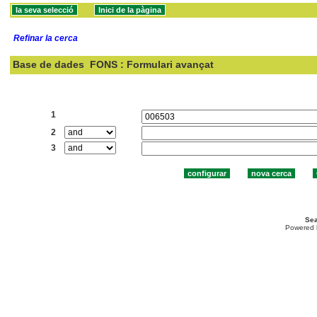
Refinar la cerca
Base de dades
FONS : Formulari avançat
Cercar:
1
2
3
Sea
Powered