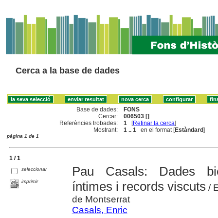
Cerca a la base de dades
Base de dades:
FONS
Cercar:
006503 []
Referències trobades:
1
[
Refinar la cerca
]
Mostrant:
1 .. 1
en el format [
Estàndard
]
pàgina 1 de 1
1 / 1
Pau Casals: Dades biog
seleccionar
imprimir
íntimes i records viscuts
/ E
de Montserrat
Casals, Enric