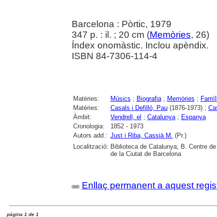
Barcelona : Pòrtic, 1979
347 p. : il. ; 20 cm (
Memòries
, 26)
Índex onomàstic. Inclou apèndix.
ISBN 84-7306-114-4
Matèries:
Músics
;
Biografia
;
Memòries
;
Famíl
Matèries:
Casals i Defilló, Pau
(1876-1973) ;
Cas
Àmbit:
Vendrell, el
;
Catalunya
;
Espanya
Cronologia:
1852 - 1973
Autors add.:
Just i Riba, Cassià M.
(Pr.)
Localització:
Biblioteca de Catalunya; B. Centre de 
de la Ciutat de Barcelona
Enllaç permanent a aquest regis
pàgina 1 de 1