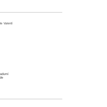
de Valentí
adurní
 de