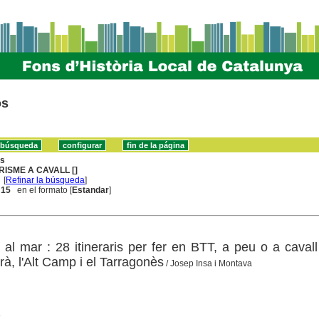
os
ns
RISME A CAVALL []
[
Refinar la búsqueda
]
. 15
en el formato [
Estandar
]
al mar : 28 itineraris per fer en BTT, a peu o a cavall
à, l'Alt Camp i el Tarragonès
/ Josep Insa i Montava
8