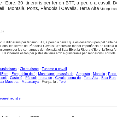
e l'Ebre: 30 itineraris per fer en BTT, a peu o a cavall. D
ll i Montsià, Ports, Pàndols i Cavalls, Terra Alta
/ Josep Ins
5
 18)
ecull d'itineraris per fer amb BTT, a peu o a cavall que es desenvolupen pel delta de 
Ports, les serres de Pàndols i Cavalls i d'altres de menor importància de l'altiplà d
anscorren per les comarques del Montsià, el Baix Ebre, la Ribera d'Ebre, la Terra Alt
. Els itineraris es fan per pistes de terra amb alguns trams per senderons i corriols.
ursionistes
;
Cicloturisme
;
Turisme a cavall
l'Ebre
;
Ebre, delta de l'
;
Montsiànell, massís de
;
Amposta
;
Montsià
;
Ports
eseit
;
Castelló
;
Pàndols, serra de
;
Cavalls, serra de
;
Terra Alta
;
Baix Ebre
aix Maestrat
;
Matarranya
- Franja, la ;
Terol
aquest registre