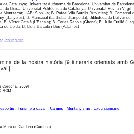
ca de Catalunya; Universitat Autònoma de Barcelona; Universitat de Barcelona
at de Lleida; Universitat Politècnica de Catalunya; Universitat Rovira i Virgili;
e Montserrat; UAB: Sibhil·la; B. Rafael Vilà Barnils (Arbúcies); B. Comarcal d
any (Banyoles); B. Municipal (La Bisbal d'Empordà); Biblioteca de Bellver de
; B. Víctor Català (L'Escala); B. Carles Rahola (Girona); B. Julià Cutillé (Llag
ca de Lleida; B. Lluís Barceló i Bou (Palamós)
aquest registre
mins de la nostra història [9 itineraris orientats amb
vall]
e Cardona, [2009]
 CD-ROM
esportiu
;
Turisme a cavall
;
Camins
;
Muntanyisme
;
Excursionisme
ca Marc de Cardona (Cardona)