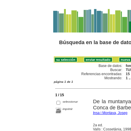
Búsqueda en la base de dat
Base de datos:
fo
Buscar:
TU
Referencias encontradas:
15
Mostrando:
1 .
página 1 de 1
1 / 15
De la muntanya 
seleccionar
Conca de Barber
imprimir
Insa i Montava, Josep
2a ed.
Valls : Cossetània, 199