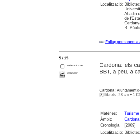
Localització:
Bibliote
Universit
Abadia d
de l'Est
Cerdanya
B. Públi
Enllaç permanent a 
5 / 15
Cardona: els ca
seleccionar
BBT, a peu, a ca
imprimir
Cardona : Ajuntament d
[8] llibrets ; 23 cm + 1
Matèries:
Turisme 
Àmbit:
Cardona
Cronologia:
[2009]
Localització:
Bibliote