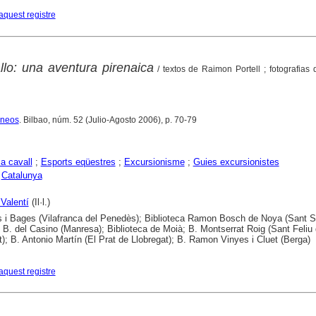
aquest registre
llo: una aventura pirenaica
/ textos de Raimon Portell ; fotografias 
ineos
. Bilbao, núm. 52 (Julio-Agosto 2006), p. 70-79
a cavall
;
Esports eqüestres
;
Excursionisme
;
Guies excursionistes
;
Catalunya
 Valentí
(Il·l.)
s i Bages (Vilafranca del Penedès); Biblioteca Ramon Bosch de Noya (Sant S
; B. del Casino (Manresa); Biblioteca de Moià; B. Montserrat Roig (Sant Feliu
t); B. Antonio Martín (El Prat de Llobregat); B. Ramon Vinyes i Cluet (Berga)
aquest registre