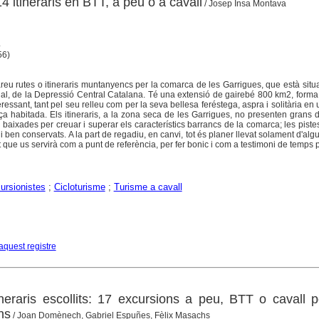
4 itineraris en BTT, a peu o a cavall
/ Josep Insa Montava
4
 56)
bareu rutes o itineraris muntanyencs per la comarca de les Garrigues, que està sit
nal, de la Depressió Central Catalana. Té una extensió de gairebé 800 km2, form
eressant, tant pel seu relleu com per la seva bellesa feréstega, aspra i solitària en
força habitada. Els itineraris, a la zona seca de les Garrigues, no presenten grans d
 baixades per creuar i superar els característics barrancs de la comarca; les piste
i ben conservats. A la part de regadiu, en canvi, tot és planer llevat solament d'alg
at que us servirà com a punt de referència, per fer bonic i com a testimoni de temps 
ursionistes
;
Cicloturisme
;
Turisme a cavall
aquest registre
neraris escollits: 17 excursions a peu, BTT o cavall pe
ns
/ Joan Domènech, Gabriel Espuñes, Fèlix Masachs