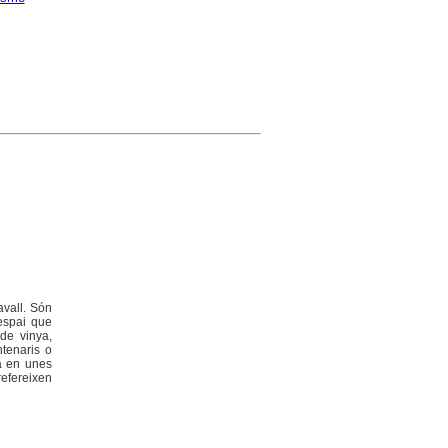
avall. Són
 espai que
 de vinya,
ntenaris o
da en unes
refereixen