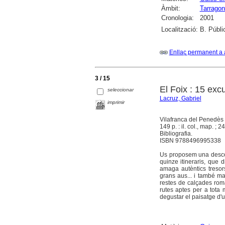
Àmbit:
Tarragon
Cronologia:
2001
Localització:
B. Públi
Enllaç permanent a 
3 / 15
El Foix : 15 exc
seleccionar
Lacruz, Gabriel
imprimir
Vilafranca del Penedès 
149 p. : il. col., map. ; 2
Bibliografia.
ISBN 9788496995338
Us proposem una descobe
quinze itineraris, que 
amaga autèntics tresor
grans aus... i també mas
restes de calçades roma
rutes aptes per a tota 
degustar el paisatge d