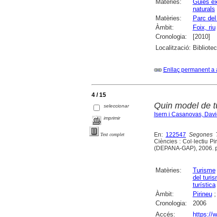
Matèries:
Guies ex
naturals
Matèries:
Parc del
Àmbit:
Foix, riu
Cronologia:
[2010]
Localització:
Bibliotec
Enllaç permanent a 
4 / 15
Quin model de t
seleccionar
Isern i Casanovas, Davi
imprimir
En:
122547
Segones T
Text complet
Ciències : Col·lectiu Pi
(DEPANA-GAP), 2006. p
Matèries:
Turisme
del turi
turística
Àmbit:
Pirineu
Cronologia:
2006
Accés:
https://