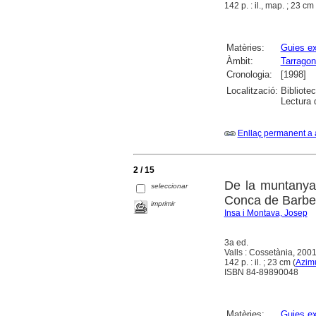
142 p. : il., map. ; 23 cm 
Matèries:
Guies ex
Àmbit:
Tarragon
Cronologia:
[1998]
Localització:
Bibliotec
Lectura
Enllaç permanent a 
2 / 15
De la muntanya 
seleccionar
Conca de Barber
imprimir
Insa i Montava, Josep
3a ed.
Valls : Cossetània, 200
142 p. : il. ; 23 cm (
Azim
ISBN 84-89890048
Matèries:
Guies ex