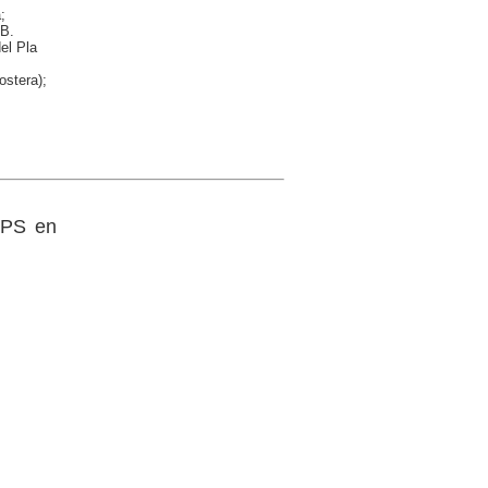
;
 B.
el Pla
ostera);
 GPS en