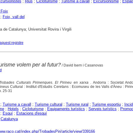
cursionistes
;
Rius
;
Cicloturisme
;
Turisme a cavall
;
Excursionisme
;
Espai
 Foix
;
Foix, vall del
a de Catalunya; Universitat Rovira i Virgili
aquest registre
urisme volem per al futur?
/ David Isern i Casanovas
d
robades Culturals Pirinenques. El Pirineu en xarxa
. Andorra : Societat And
rineus Cultural : Institut d'Estudis Ceretans : Ecomuseu de les Valls d'Àneu : Pir
. 25-31
;
Turisme a cavall
;
Turisme cultural
;
Turisme rural
;
Turisme esportiu
;
Inci
sme
;
Hotels
;
Cicloturisme
;
Equipaments turístics
;
Serveis turístics
;
Promoc
;
Esquí
;
Estacions d'esquí
;
Catalunya
www.raco.cat/index.php/TrobadesPiri/article/view/339166