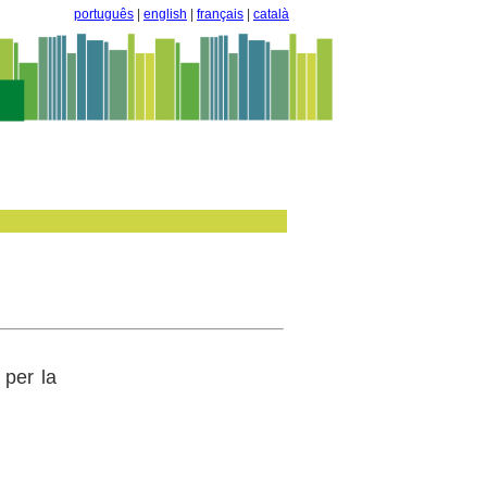
português
|
english
|
français
|
català
 per la