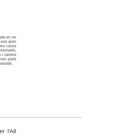
uada en un
a una gran
 uns casos
esnivells,
s i camins
unes parts
passats.
r l'Alt