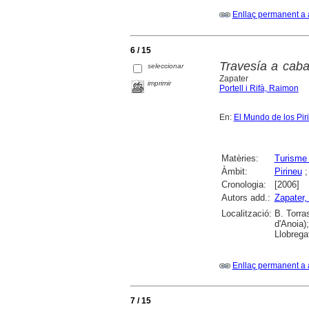
Enllaç permanent a 
6 / 15
Travesía a caba
seleccionar
Zapater
imprimir
Portell i Rifà, Raimon
En:
El Mundo de los Pir
Matèries:
Turisme 
Àmbit:
Pirineu
Cronologia:
[2006]
Autors add.:
Zapater,
Localització:
B. Torra
d'Anoia)
Llobrega
Enllaç permanent a 
7 / 15