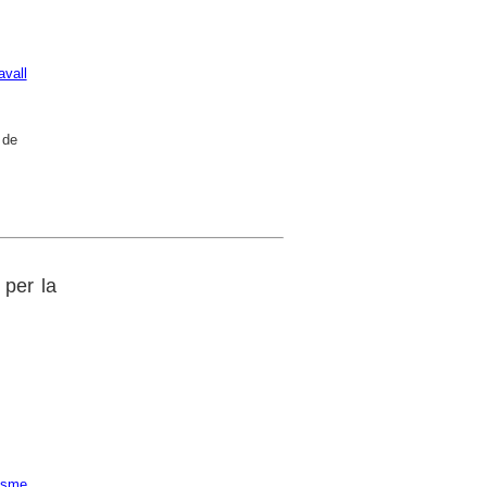
avall
 de
 per la
risme