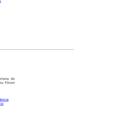
s
orrana de
ineu Fòrum
dència
ió