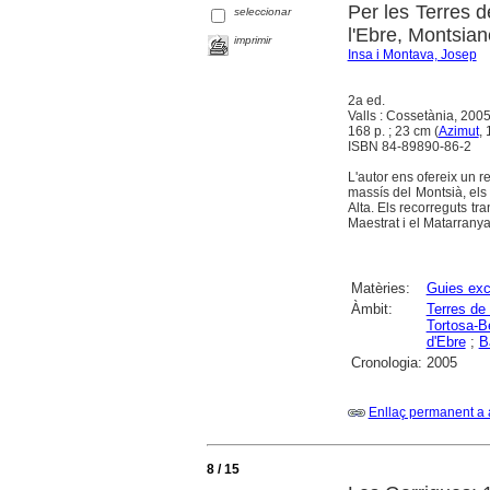
Per les Terres d
seleccionar
l'Ebre, Montsiane
imprimir
Insa i Montava, Josep
2a ed.
Valls : Cossetània, 200
168 p. ; 23 cm (
Azimut
,
ISBN 84-89890-86-2
L'autor ens ofereix un r
massís del Montsià, els 
Alta. Els recorreguts tr
Maestrat i el Matarranya
Matèries:
Guies exc
Àmbit:
Terres de 
Tortosa-B
d'Ebre
;
B
Cronologia:
2005
Enllaç permanent a 
8 / 15