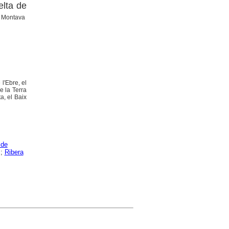
elta de
a Montava
l'Ebre, el
e la Terra
a, el Baix
 de
;
Ribera