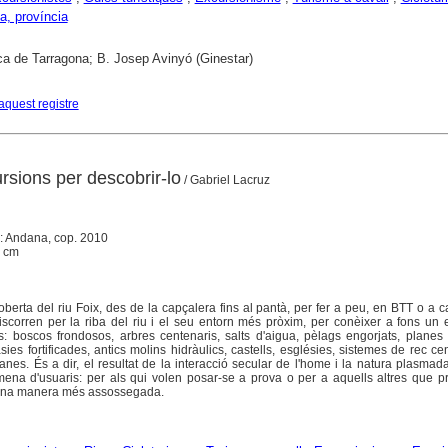
a, província
ca de Tarragona; B. Josep Avinyó (Ginestar)
aquest registre
ursions per descobrir-lo
/ Gabriel Lacruz
: Andana, cop. 2010
4 cm
rta del riu Foix, des de la capçalera fins al pantà, per fer a peu, en BTT o a c
discorren per la riba del riu i el seu entorn més pròxim, per conèixer a fons un
s: boscos frondosos, arbres centenaris, salts d'aigua, pèlags engorjats, planes
ies fortificades, antics molins hidràulics, castells, esglésies, sistemes de rec ce
nes. És a dir, el resultat de la interacció secular de l'home i la natura plasma
mena d'usuaris: per als qui volen posar-se a prova o per a aquells altres que p
'una manera més assossegada.