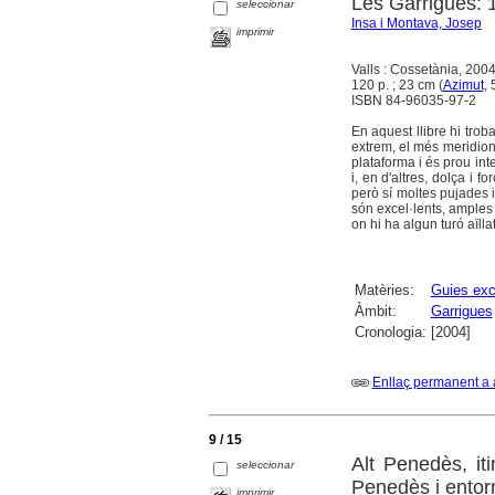
Les Garrigues: 1
seleccionar
Insa i Montava, Josep
imprimir
Valls : Cossetània, 200
120 p. ; 23 cm (
Azimut
,
ISBN 84-96035-97-2
En aquest llibre hi tro
extrem, el més meridio
plataforma i és prou int
i, en d'altres, dolça i 
però sí moltes pujades i
són excel·lents, amples 
on hi ha algun turó aïll
Matèries:
Guies exc
Àmbit:
Garrigues
Cronologia:
[2004]
Enllaç permanent a 
9 / 15
Alt Penedès, iti
seleccionar
Penedès i entor
imprimir