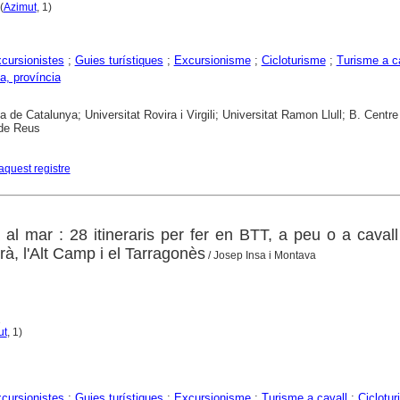
(
Azimut
, 1)
cursionistes
;
Guies turístiques
;
Excursionisme
;
Cicloturisme
;
Turisme a c
a, província
a de Catalunya; Universitat Rovira i Virgili; Universitat Ramon Llull; B. Centre
 de Reus
aquest registre
al mar : 28 itineraris per fer en BTT, a peu o a cavall
à, l'Alt Camp i el Tarragonès
/ Josep Insa i Montava
1
ut
, 1)
cursionistes
;
Guies turístiques
;
Excursionisme
;
Turisme a cavall
;
Ciclotu