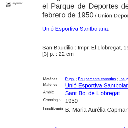
imprimir
el Parque de Deportes d
febrero de 1950
/ Unión Depo
Unió Esportiva Santboiana
.
San Baudilio : Impr. El Llobregat, 
[3] p. ; 22 cm
Matèries:
Rugbi
;
Equipaments esportius
;
Inau
Matèries:
Unió Esportiva Santboia
Àmbit:
Sant Boi de Llobregat
Cronologia:
1950
Localització:
B. Maria Aurèlia Capman