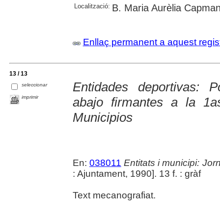
Localització:
B. Maria Aurèlia Capman
Enllaç permanent a aquest regis
13 / 13
Entidades deportivas: 
seleccionar
imprimir
abajo firmantes a la 1
Municipios
En:
038011
Entitats i municipi: J
: Ajuntament, 1990]. 13 f. : gràf
Text mecanografiat.