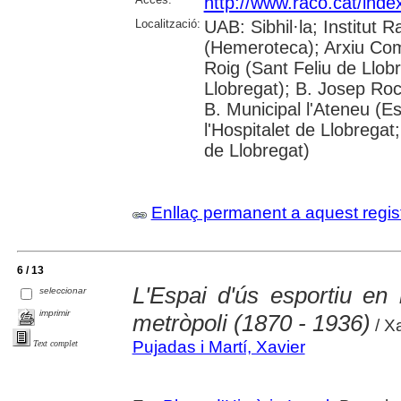
http://www.raco.cat/inde
Localització:
UAB: Sibhil·la; Institu
(Hemeroteca); Arxiu Coma
Roig (Sant Feliu de Llob
Llobregat); B. Josep Roca
B. Municipal l'Ateneu (E
l'Hospitalet de Llobregat;
de Llobregat)
Enllaç permanent a aquest regis
6 / 13
L'Espai d'ús esportiu en
seleccionar
imprimir
metròpoli (1870 - 1936)
/ X
Pujadas i Martí, Xavier
Text complet