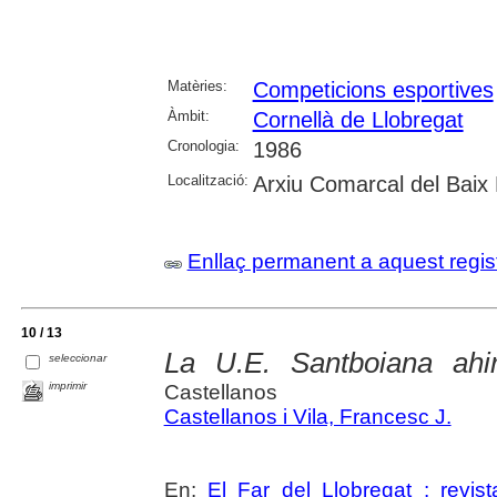
Matèries:
Competicions esportives
Àmbit:
Cornellà de Llobregat
Cronologia:
1986
Localització:
Arxiu Comarcal del Baix 
Enllaç permanent a aquest regis
10 / 13
La U.E. Santboiana ahi
seleccionar
imprimir
Castellanos
Castellanos i Vila, Francesc J.
En:
El Far del Llobregat : revis