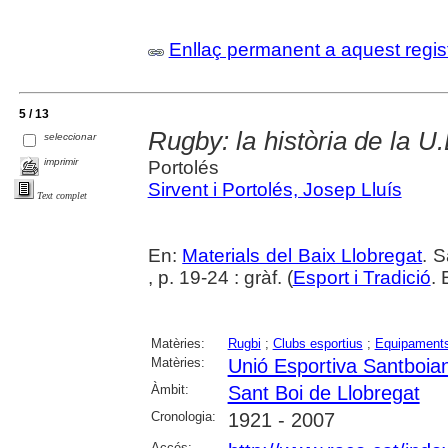
Enllaç permanent a aquest regis
5 / 13
Rugby: la història de la U
seleccionar
imprimir
Portolés
Sirvent i Portolés, Josep Lluís
Text complet
En:
Materials del Baix Llobregat
. 
, p. 19-24 : gràf. (
Esport i Tradició
.
Matèries:
Rugbi
;
Clubs esportius
;
Equipaments
Matèries:
Unió Esportiva Santboia
Àmbit:
Sant Boi de Llobregat
Cronologia:
1921 - 2007
Accés: