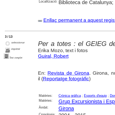
Localització:
Biblioteca de Catalunya
Enllaç permanent a aquest regis
3 / 13
Per a totes : el GEIEG d
seleccionar
imprimir
Erika Mozo, text i fotos
Guiral, Robert
Text complet
En:
Revista de Girona
. Girona, n
il (
Reportatge fotogràfic
)
Matèries:
Crònica gràfica
;
Esports d'equip
;
Do
Matèries:
Grup Excursionista i Esp
Àmbit:
Girona
Cronologia: