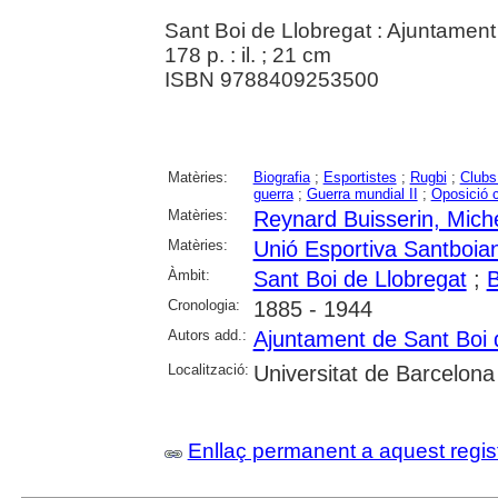
Sant Boi de Llobregat : Ajuntament
178 p. : il. ; 21 cm
ISBN 9788409253500
Matèries:
Biografia
;
Esportistes
;
Rugbi
;
Clubs
guerra
;
Guerra mundial II
;
Oposició 
Matèries:
Reynard Buisserin, Mich
Matèries:
Unió Esportiva Santboia
Àmbit:
Sant Boi de Llobregat
;
Cronologia:
1885 - 1944
Autors add.:
Ajuntament de Sant Boi 
Localització:
Universitat de Barcelona
Enllaç permanent a aquest regis