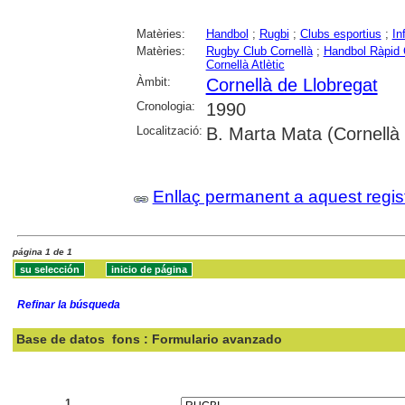
Matèries:
Handbol
;
Rugbi
;
Clubs esportius
;
In
Matèries:
Rugby Club Cornellà
;
Handbol Ràpid 
Cornellà Atlètic
Àmbit:
Cornellà de Llobregat
Cronologia:
1990
Localització:
B. Marta Mata (Cornellà 
Enllaç permanent a aquest regis
página 1 de 1
Refinar la búsqueda
Base de datos
fons : Formulario avanzado
Buscar:
1