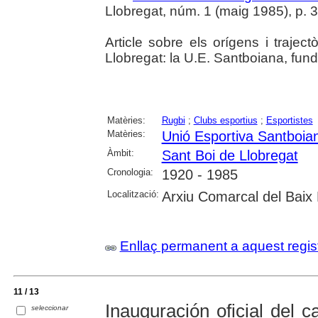
Llobregat, núm. 1 (maig 1985), p. 37 
Article sobre els orígens i trajec
Llobregat: la U.E. Santboiana, fund
Matèries:
Rugbi
;
Clubs esportius
;
Esportistes
Matèries:
Unió Esportiva Santboia
Àmbit:
Sant Boi de Llobregat
Cronologia:
1920 - 1985
Localització:
Arxiu Comarcal del Baix 
Enllaç permanent a aquest regis
11 / 13
Inauguración oficial del
seleccionar