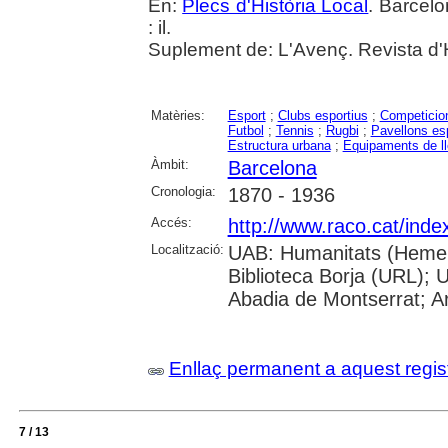
En:
Plecs d'Història Local
. Barcelo
: il.
Suplement de: L'Avenç. Revista d'H
Matèries:
Esport
;
Clubs esportius
;
Competicion
Futbol
;
Tennis
;
Rugbi
;
Pavellons es
Estructura urbana
;
Equipaments de ll
Àmbit:
Barcelona
Cronologia:
1870 - 1936
Accés:
http://www.raco.cat/inde
Localització:
UAB: Humanitats (Hemero
Biblioteca Borja (URL); 
Abadia de Montserrat; Ar
Enllaç permanent a aquest regis
7 / 13