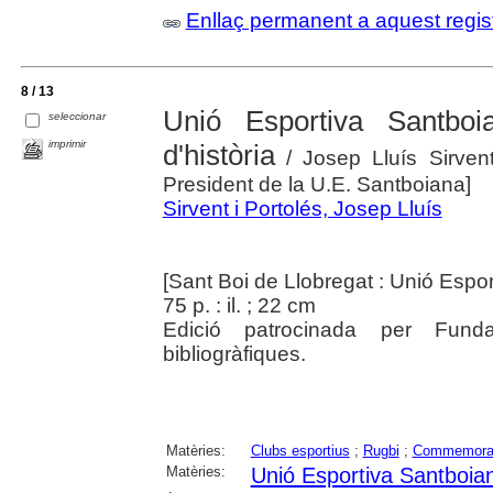
Enllaç permanent a aquest regis
8 / 13
Unió Esportiva Santboi
seleccionar
imprimir
d'història
/ Josep Lluís Sirvent 
President de la U.E. Santboiana]
Sirvent i Portolés, Josep Lluís
[Sant Boi de Llobregat : Unió Espor
75 p. : il. ; 22 cm
Edició patrocinada per Fund
bibliogràfiques.
Matèries:
Clubs esportius
;
Rugbi
;
Commemora
Matèries:
Unió Esportiva Santboia