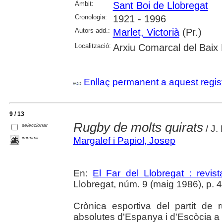
Àmbit:
Sant Boi de Llobregat
Cronologia:
1921 - 1996
Autors add.:
Marlet, Victorià
(Pr.)
Localització:
Arxiu Comarcal del Baix 
Enllaç permanent a aquest regis
9 / 13
Rugby de molts quirats
seleccionar
/ J.
imprimir
Margalef i Papiol, Josep
En:
El Far del Llobregat : revis
Llobregat, núm. 9 (maig 1986), p. 42 
Crònica esportiva del partit de
absolutes d'Espanya i d'Escòcia a l