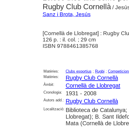
Rugby Club Cornellà
/ Jesú
Sanz i Brota, Jesús
[Cornellà de Llobregat] : Rugby Cl
126 p. : il. col. ; 29 cm
ISBN 9788461385768
Matèries:
Clubs esportius
;
Rugbi
;
Competicion
Matèries:
Rugby Club Cornellà
Àmbit:
Cornellà de Llobregat
Cronologia:
1931 - 2008
Autors add.:
Rugby Club Cornellà
Localització:
Biblioteca de Catalunya; 
Llobregat); B. Sant Ildef
Mata (Cornellà de Llobre