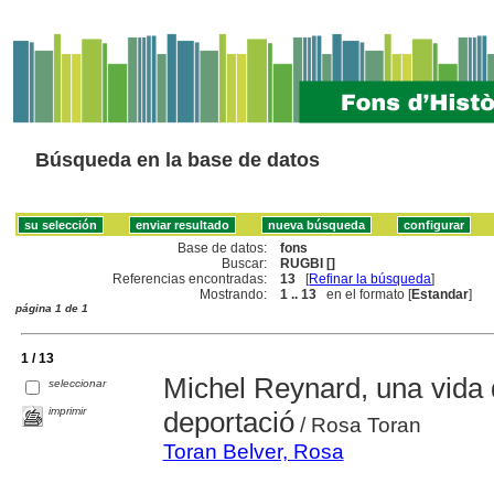
Búsqueda en la base de datos
Base de datos:
fons
Buscar:
RUGBI []
Referencias encontradas:
13
[
Refinar la búsqueda
]
Mostrando:
1 .. 13
en el formato [
Estandar
]
página 1 de 1
1 / 13
Michel Reynard, una vida 
seleccionar
imprimir
deportació
/ Rosa Toran
Toran Belver, Rosa