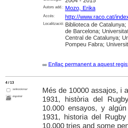
2004 - 2015
Autors add.:
Mozo, Erika
Accés:
http://www.raco.cat/ind
Localització:
Biblioteca de Catalunya;
de Barcelona; Universitat
Central de Catalunya; Uni
Pompeu Fabra; Universitat
Enllaç permanent a aquest regis
4 / 13
Més de 10000 assajos, i al
seleccionar
imprimir
1931, història del Rug
10.000 ensayos, y algún 
1931, historia del Rugb
10.000 tries and some penal