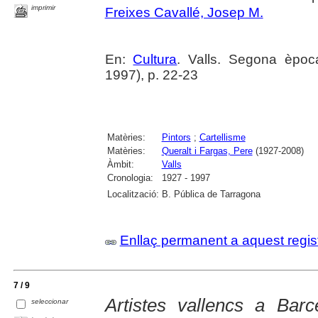
imprimir
Freixes Cavallé, Josep M.
En:
Cultura
. Valls. Segona èpo
1997), p. 22-23
Matèries:
Pintors
;
Cartellisme
Matèries:
Queralt i Fargas, Pere
(1927-2008)
Àmbit:
Valls
Cronologia:
1927 - 1997
Localització:
B. Pública de Tarragona
Enllaç permanent a aquest regis
7 / 9
Artistes vallencs a Bar
seleccionar