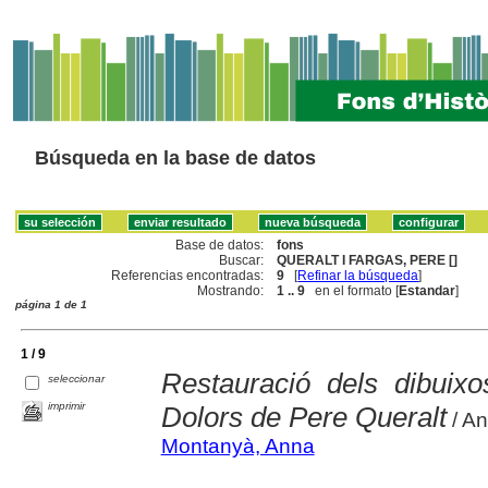
Búsqueda en la base de datos
Base de datos:
fons
Buscar:
QUERALT I FARGAS, PERE []
Referencias encontradas:
9
[
Refinar la búsqueda
]
Mostrando:
1 .. 9
en el formato [
Estandar
]
página 1 de 1
1 / 9
Restauració dels dibuixo
seleccionar
imprimir
Dolors de Pere Queralt
/ A
Montanyà, Anna