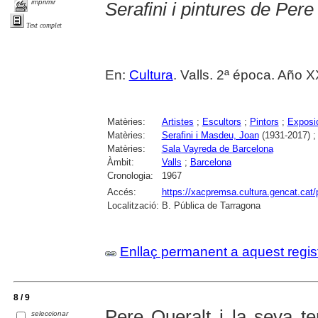
imprimir
Serafini i pintures de Per
Text complet
En:
Cultura
. Valls. 2ª época. Año X
Matèries:
Artistes
;
Escultors
;
Pintors
;
Exposic
Matèries:
Serafini i Masdeu, Joan
(1931-2017) 
Matèries:
Sala Vayreda de Barcelona
Àmbit:
Valls
;
Barcelona
Cronologia:
1967
Accés:
https://xacpremsa.cultura.gencat.ca
Localització:
B. Pública de Tarragona
Enllaç permanent a aquest regis
8 / 9
Pere Queralt i la seva te
seleccionar