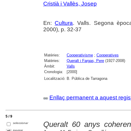
Cristià i Vallès, Josep
En:
Cultura
. Valls. Segona èpoc
2000), p. 32-37
Matèries:
Cooperativisme
;
Cooperatives
Matèries:
Queralt i Fargas, Pere
(1927-2008)
Àmbit:
Valls
Cronologia:
[2000]
Localització:
B. Pública de Tarragona
Enllaç permanent a aquest regis
5 / 9
Queralt 60 anys coherent
seleccionar
imprimir