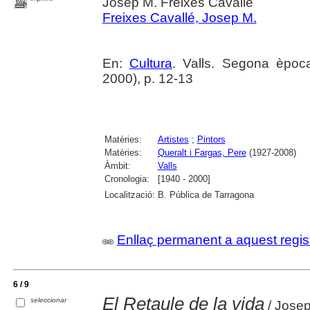
Josep M. Freixes Cavallé
Freixes Cavallé, Josep M.
En:
Cultura
. Valls. Segona èpoc
2000), p. 12-13
Matèries:
Artistes
;
Pintors
Matèries:
Queralt i Fargas, Pere
(1927-2008)
Àmbit:
Valls
Cronologia:
[1940 - 2000]
Localització:
B. Pública de Tarragona
Enllaç permanent a aquest regis
6 / 9
El Retaule de la vida
seleccionar
/ Josep