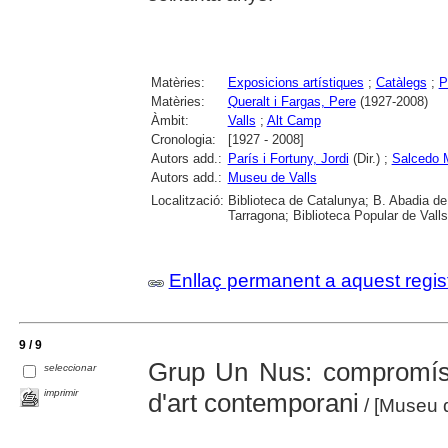
Matèries:
Exposicions artístiques
;
Catàlegs
;
P
Matèries:
Queralt i Fargas, Pere
(1927-2008)
Àmbit:
Valls
;
Alt Camp
Cronologia:
[1927 - 2008]
Autors add.:
París i Fortuny, Jordi
(Dir.) ;
Salcedo M
Autors add.:
Museu de Valls
Localització:
Biblioteca de Catalunya; B. Abadia de M
Tarragona; Biblioteca Popular de Valls
Enllaç permanent a aquest regis
9 / 9
Grup Un Nus: compromís 
seleccionar
imprimir
d'art contemporani
/ [Museu d