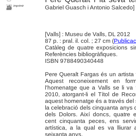
imprimir
Gabriel Guasch i Antonio Salcedo]
[Valls] : Museu de Valls, DL 2012
87 p. : pral. il. col. ; 27 cm (
Publicac
Catàleg de quatre exposicions si
Referències bibliogràfiques.
ISBN 9788490340448
Pere Queralt Fargas és un artista va
Aquest reconeixement en for
l'homenatge que a Valls se li va 
2010, atorgant-li el Títol de Rec
aquest homenatge és a través del se
la celebració dels cinquanta anys d
dels Dolors. Així doncs, quatre 
cent cinquanta peces, ens serv
artística, a la qual es va lliura
seixanta anys.