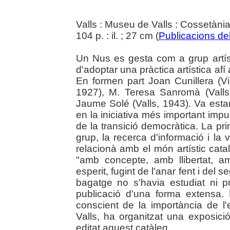
Valls : Museu de Valls : Cossetàni
104 p. : il. ; 27 cm (
Publicacions de
Un Nus es gesta com a grup artíst
d'adoptar una pràctica artística af
En formen part Joan Cunillera (Vi
1927), M. Teresa Sanromà (Valls,
Jaume Solé (Valls, 1943). Va estar
en la iniciativa més important impu
de la transició democràtica. La pri
grup, la recerca d'informació i la 
relacionà amb el món artístic catal
"amb concepte, amb llibertat, a
esperit, fugint de l'anar fent i del 
bagatge no s'havia estudiat ni 
publicació d'una forma extensa.
conscient de la importància de l'
Valls, ha organitzat una exposici
editat aquest catàleg.