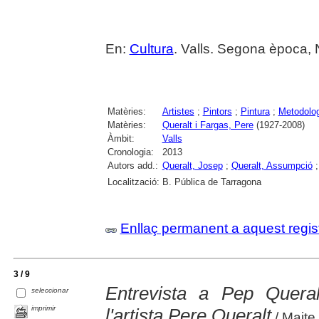
En:
Cultura
. Valls. Segona època, 
Matèries:
Artistes
;
Pintors
;
Pintura
;
Metodolog
Matèries:
Queralt i Fargas, Pere
(1927-2008)
Àmbit:
Valls
Cronologia:
2013
Autors add.:
Queralt, Josep
;
Queralt, Assumpció
Localització:
B. Pública de Tarragona
Enllaç permanent a aquest regis
3 / 9
Entrevista a Pep Queral
seleccionar
imprimir
l'artista Pere Queralt
/ Maite 