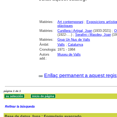
Matèries:
Art contemporani
;
Exposicions artísti
plàstiques
Matèries:
Cunillera i Artigal, Joan
(1933-2021) ;
Q
(1922-....) ;
Serafini i Masdeu, Joan
(19
Matèries:
Grup Un Nus de Valls
Àmbit:
Valls
;
Catalunya
Cronologia:
1971 - 1984
Autors
Museu de Valls
add.:
Enllaç permanent a aquest regis
página 1 de 1
Refinar la búsqueda
Base de datos
fons : Formulario avanzado