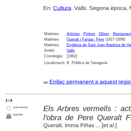
En:
Cultura
. Valls. Segona època, 
Matèries:
Artistes
;
Pintors
;
Dibuix
;
Restauraci
Matèries:
Queralt i Fargas, Pere
(1927-2008)
Matèries:
Església de Sant Joan Baptista de Va
Àmbit:
Valls
Cronologia:
[1962]
Localització:
B. Pública de Tarragona
Enllaç permanent a aquest regis
2 / 9
Els Arbres vermells : act
seleccionar
imprimir
l'obra de Pere Queralt F
Queralt, Imma Piñas ... [et al.]