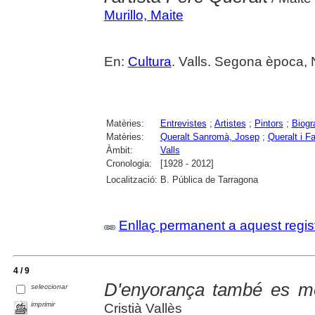
Murillo, Maite
En:
Cultura
. Valls. Segona època,
Matèries:
Entrevistes
;
Artistes
;
Pintors
;
Biogr
Matèries:
Queralt Sanromà, Josep
;
Queralt i F
Àmbit:
Valls
Cronologia:
[1928 - 2012]
Localització:
B. Pública de Tarragona
Enllaç permanent a aquest regis
4 / 9
D'enyorança també es mo
seleccionar
imprimir
Cristià Vallès