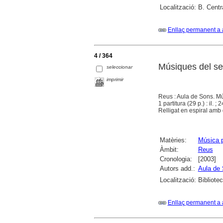
Localització:
B. Centr
Enllaç permanent a 
4 / 364
Músiques del se
seleccionar
imprimir
Reus : Aula de Sons. Mú
1 partitura (29 p.) : il. ; 
Relligat en espiral amb 
Matèries:
Música p
Àmbit:
Reus
Cronologia:
[2003]
Autors add.:
Aula de
Localització:
Bibliote
Enllaç permanent a 