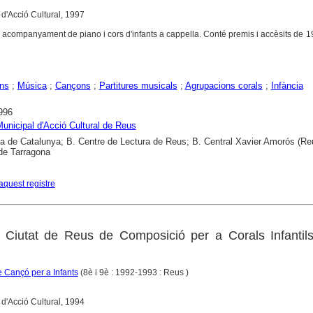
l d'Acció Cultural, 1997
b acompanyament de piano i cors d'infants a cappella. Conté premis i accèsits de 
ns
;
Música
;
Cançons
;
Partitures musicals
;
Agrupacions corals
;
Infància
996
 Municipal d'Acció Cultural de Reus
ca de Catalunya; B. Centre de Lectura de Reus; B. Central Xavier Amorós (Re
de Tarragona
aquest registre
s Ciutat de Reus de Composició per a Corals Infantil
 Cançó per a Infants
(8è i 9è : 1992-1993 : Reus )
l d'Acció Cultural, 1994