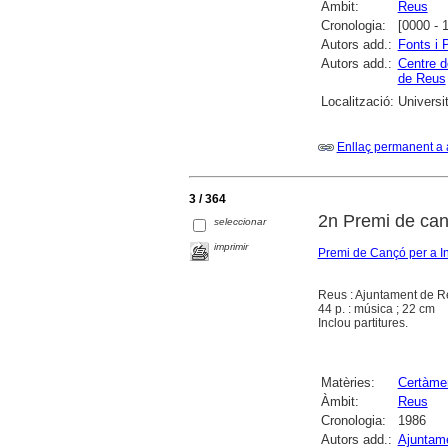
Àmbit:
Reus
Cronologia:
[0000 - 
Autors add.:
Fonts i 
Autors add.:
Centre d
de Reus
Localització:
Universi
Enllaç permanent a 
3 / 364
2n Premi de can
seleccionar
imprimir
Premi de Cançó per a In
Reus : Ajuntament de R
44 p. : música ; 22 cm
Inclou partitures.
Matèries:
Certàme
Àmbit:
Reus
Cronologia:
1986
Autors add.:
Ajuntam