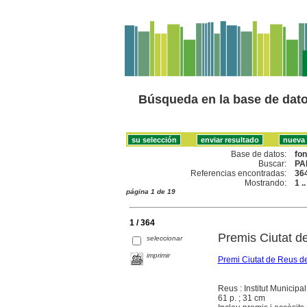
Búsqueda en la base de dat
Base de datos:
fo
Buscar:
PA
Referencias encontradas:
36
Mostrando:
1 .
página 1 de 19
1 / 364
Premis Ciutat d
seleccionar
imprimir
Premi Ciutat de Reus de
Reus : Institut Municipal
61 p. ; 31 cm