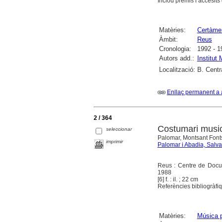
Inclou premis i accèsits
Matèries:
Certàme
Àmbit:
Reus
Cronologia:
1992 - 1
Autors add.:
Institut
Localització:
B. Centr
Enllaç permanent a 
2 / 364
Costumari music
seleccionar
Palomar, Montsant Fonts
imprimir
Palomar i Abadia, Salv
Reus : Centre de Docum
1988
[6] f. : il. ; 22 cm
Referències bibliogràfiq
Matèries:
Música p