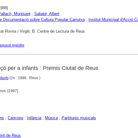
1988]
Pallach, Montsant
;
Sabaté, Albert
e Documentació sobre Cultura Popular Carrutxa
;
Institut Municipal d'Acció Cu
tat Rovira i Virgili; B. Centre de Lectura de Reus
aquest registre
çó per a infants : Premis Ciutat de Reus
fants
(2n : 1986 : Reus )
eus, [1987]
ns
;
Cançons
;
Infància
;
Música
;
Partitures musicals
ent de Reus