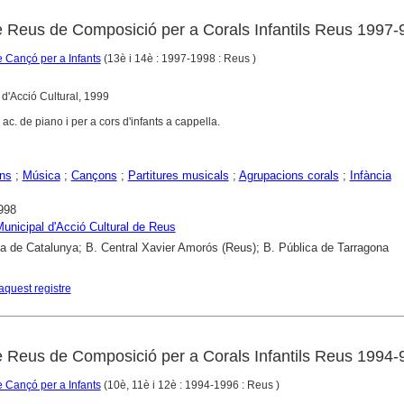
e Reus de Composició per a Corals Infantils Reus 1997-
 Cançó per a Infants
(13è i 14è : 1997-1998 : Reus )
l d'Acció Cultural, 1999
ac. de piano i per a cors d'infants a cappella.
ns
;
Música
;
Cançons
;
Partitures musicals
;
Agrupacions corals
;
Infància
998
 Municipal d'Acció Cultural de Reus
ca de Catalunya; B. Central Xavier Amorós (Reus); B. Pública de Tarragona
aquest registre
e Reus de Composició per a Corals Infantils Reus 1994-
 Cançó per a Infants
(10è, 11è i 12è : 1994-1996 : Reus )