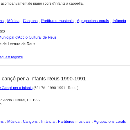
b acompanyament de piano i cors d'infants a cappella.
ns
;
Música
;
Cançons
;
Partitures musicals
;
Agrupacions corals
;
Infància
993
 Municipal d'Acció Cultural de Reus
e de Lectura de Reus
aquest registre
e cançó per a infants Reus 1990-1991
 Cançó per a Infants
(6è i 7è : 1990-1991 : Reus )
l d'Acció Cultural, DL 1992
m
ns
;
Música
;
Cançons
;
Infància
;
Partitures musicals
;
Agrupacions corals