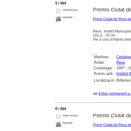
5 / 364
Premis Ciutat d
seleccionar
imprimir
Premi Ciutat de Reus de
Reus : Institut Municipa
102 p. ; 30 cm
Per a cors d'infants amb 
Matèries:
Certàme
Àmbit:
Reus
Cronologia:
1997 - 1
Autors add.:
Institut
Localització:
Bibliote
Enllaç permanent a 
6 / 364
Premis Ciutat d
seleccionar
imprimir
Premi Ciutat de Reus de