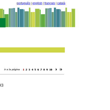
português
|
english
|
français
|
català
ir a la página
93