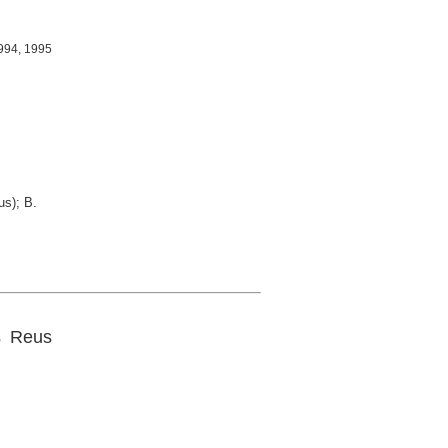
1994, 1995
us); B.
s Reus