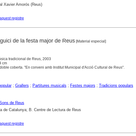
al Xavier Amorós (Reus)
aquest registre
guici de la festa major de Reus
[Material especial]
sica tradicional de Reus, 2003
24 cm
doble coberta. "En conveni amb Institut Municipal d'Acció Cultural de Reus".
opular
;
Grallers
;
Partitures musicals
;
Festes majors
;
Tradicions populars
 Sons de Reus
ca de Catalunya; B. Centre de Lectura de Reus
aquest registre