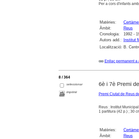
Per a cors d'infants am
Matèries:
Certàme
Àmbit:
Reus
Cronologia:
1992 - 1
Autors add.:
Institut
Localització:
B. Centr
Enllaç permanent a 
8 / 364
6è i 7è Premi d
seleccionar
imprimir
Premi Ciutat de Reus de
Reus : Institut Municipa
1 partitura (42 p.) ; 30 c
Matèries:
Certàme
Àmbit:
Reus