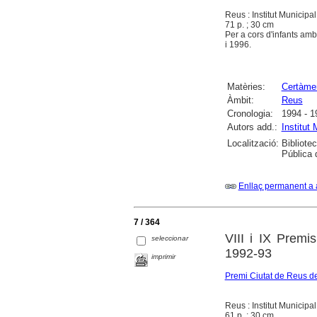
Reus : Institut Municipa
71 p. ; 30 cm
Per a cors d'infants am
i 1996.
Matèries:
Certàme
Àmbit:
Reus
Cronologia:
1994 - 1
Autors add.:
Institut
Localització:
Bibliote
Pública 
Enllaç permanent a 
7 / 364
VIII i IX Premi
seleccionar
1992-93
imprimir
Premi Ciutat de Reus de
Reus : Institut Municipa
61 p. ; 30 cm