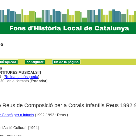
os
ns
RTITURES MUSICALS []
4
[
Refinar la búsqueda
]
. 20
en el formato [
Estandar
]
e Reus de Composició per a Corals Infantils Reus 1992-
 Cançó per a Infants
(1992-1993 : Reus )
 d'Acció Cultural, [1994]