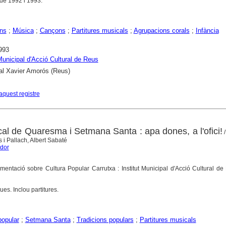
 de 1992 i 1993.
ns
;
Música
;
Cançons
;
Partitures musicals
;
Agrupacions corals
;
Infància
993
 Municipal d'Acció Cultural de Reus
al Xavier Amorós (Reus)
aquest registre
al de Quaresma i Setmana Santa : apa dones, a l'ofici!
/
 i Pallach, Albert Sabaté
ador
entació sobre Cultura Popular Carrutxa : Institut Municipal d'Acció Cultural d
ues. Inclou partitures.
opular
;
Setmana Santa
;
Tradicions populars
;
Partitures musicals