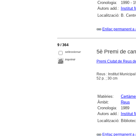
Cronologia:
1990 - 1
Autors add.:
Institut
Localització:
B. Centr
Enllaç permanent a 
9 / 364
5è Premi de can
seleccionar
imprimir
Premi Ciutat de Reus de
Reus : Institut Municipa
52 p. ; 30 cm
Matèries:
Certàme
Àmbit:
Reus
Cronologia:
1989
Autors add.:
Institut
Localització:
Bibliote
Enllaç permanent a 