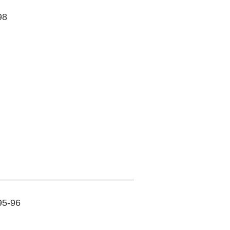
98
95-96