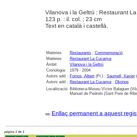
Vilanova i la Geltrú : Restaurant 
123 p. : il. col. ; 23 cm
Text en català i castellà.
Matèries:
Restaurants
;
Commemoració
Matèries:
Restaurant La Cucanya
Àmbit:
Vilanova i la Geltrú
Cronologia:
1979 - 2004
Autors add.:
Fornos, Albert
(Pr.) ;
Saumell, Xavier
(
Autors add.:
Restaurant La Cucanya
;
Okonos
Localització:
Biblioteca-Museu Víctor Balaguer (Vilan
Manuel de Pedrolo (Sant Pere de Rib
Enllaç permanent a aquest regis
página 1 de 1