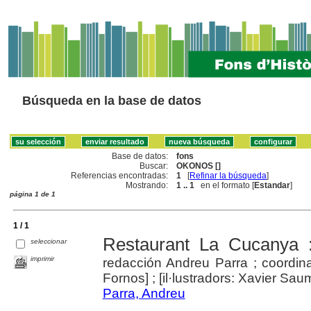
Búsqueda en la base de datos
Base de datos:
fons
Buscar:
OKONOS []
Referencias encontradas:
1
[
Refinar la búsqueda
]
Mostrando:
1 .. 1
en el formato [
Estandar
]
página 1 de 1
1 / 1
Restaurant La Cucanya :
seleccionar
imprimir
redacción Andreu Parra ; coordina
Fornos] ; [il·lustradors: Xavier Sa
Parra, Andreu