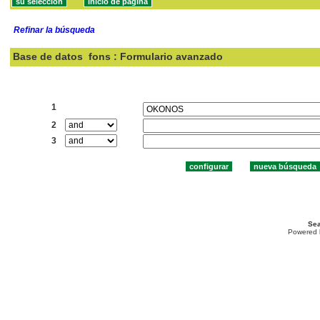
Refinar la búsqueda
Base de datos
fons : Formulario avanzado
Buscar:
1
2
3
Sea
Powered