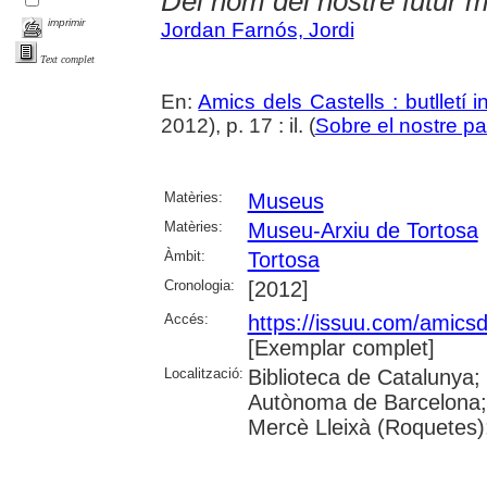
Del nom del nostre futur m
imprimir
Jordan Farnós, Jordi
Text complet
En:
Amics dels Castells : butlletí i
2012), p. 17 : il. (
Sobre el nostre pa
Matèries:
Museus
Matèries:
Museu-Arxiu de Tortosa
Àmbit:
Tortosa
Cronologia:
[2012]
Accés:
https://issuu.com/amicsd
[Exemplar complet]
Localització:
Biblioteca de Catalunya;
Autònoma de Barcelona; B
Mercè Lleixà (Roquetes)