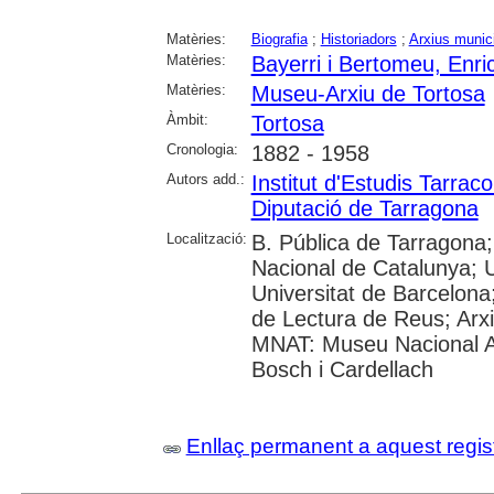
Matèries:
Biografia
;
Historiadors
;
Arxius munic
Matèries:
Bayerri i Bertomeu, Enri
Matèries:
Museu-Arxiu de Tortosa
Àmbit:
Tortosa
Cronologia:
1882 - 1958
Autors add.:
Institut d'Estudis Tarr
Diputació de Tarragona
Localització:
B. Pública de Tarragona;
Nacional de Catalunya; 
Universitat de Barcelona; 
de Lectura de Reus; Arxi
MNAT: Museu Nacional A
Bosch i Cardellach
Enllaç permanent a aquest regis