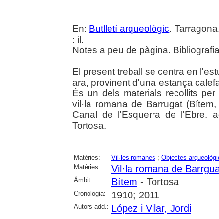
En:
Butlletí arqueològic
. Tarragona
: il.
Notes a peu de pàgina. Bibliografia
El present treball se centra en l'es
ara, provinent d'una estança cale
És un dels materials recollits per 
vil·la romana de Barrugat (Bítem, 
Canal de l'Esquerra de l'Ebre.
Tortosa.
Matèries:
Vil·les romanes
;
Objectes arqueològi
Matèries:
Vil·la romana de Barrgua
Àmbit:
Bítem
- Tortosa
Cronologia:
1910; 2011
Autors add.:
López i Vilar, Jordi