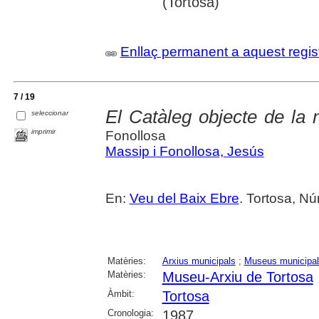
(Tortosa)
Enllaç permanent a aquest regis
7 / 19
El Catàleg objecte de la 
seleccionar
imprimir
Fonollosa
Massip i Fonollosa, Jesús
En:
Veu del Baix Ebre
. Tortosa, N
Matèries:
Arxius municipals
;
Museus municipa
Matèries:
Museu-Arxiu de Tortosa
Àmbit:
Tortosa
Cronologia:
1987