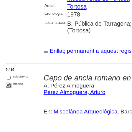
Àmbit:
Tortosa
Cronologia:
1978
Localització:
B. Pública de Tarragona;
(Tortosa)
Enllaç permanent a aquest regis
9 / 19
Cepo de ancla romano en 
seleccionar
imprimir
A. Pérez Almoguera
Pérez Almoguera, Arturo
En:
Miscelánea Arqueológica
. Bar