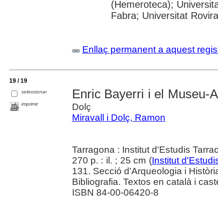
(Hemeroteca); Universit
Fabra; Universitat Rovira 
Enllaç permanent a aquest regis
19 / 19
Enric Bayerri i el Museu-A
seleccionar
imprimir
Dolç
Miravall i Dolç, Ramon
Tarragona : Institut d'Estudis Ta
270 p. : il. ; 25 cm (
Institut d'Estu
131. Secció d'Arqueologia i Històri
Bibliografia. Textos en català i caste
ISBN 84-00-06420-8