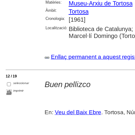
Matèries:
Museu-Arxiu de Tortosa
Àmbit:
Tortosa
Cronologia:
[1961]
Localització:
Biblioteca de Catalunya;
Marcel·lí Domingo (Tort
Enllaç permanent a aquest regis
12 / 19
Buen pellizco
seleccionar
imprimir
En:
Veu del Baix Ebre
. Tortosa, Nú