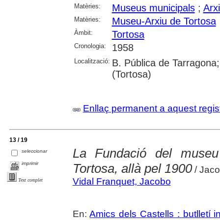
Matèries:
Museus municipals
;
Arx
Matèries:
Museu-Arxiu de Tortosa
Àmbit:
Tortosa
Cronologia:
1958
Localització:
B. Pública de Tarragona;
(Tortosa)
Enllaç permanent a aquest regis
13 / 19
La Fundació del museu m
seleccionar
imprimir
Tortosa, allà pel 1900
/ Jaco
Vidal Franquet, Jacobo
Text complet
En:
Amics dels Castells : butlletí i