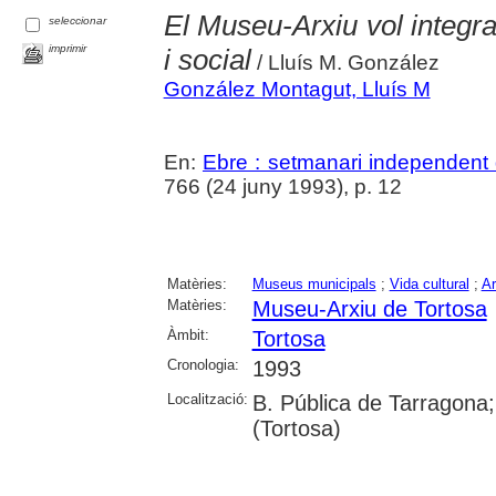
El Museu-Arxiu vol integra
seleccionar
imprimir
i social
/ Lluís M. González
González Montagut, Lluís M
En:
Ebre : setmanari independent 
766 (24 juny 1993), p. 12
Matèries:
Museus municipals
;
Vida cultural
;
Ar
Matèries:
Museu-Arxiu de Tortosa
Àmbit:
Tortosa
Cronologia:
1993
Localització:
B. Pública de Tarragona;
(Tortosa)