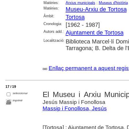
Matèries:
Arxius municipals
;
Museus d'història
Matèries:
Museu-Arxiu de Tortosa
Àmbit:
Tortosa
Cronologia:
[1962 - 1987]
Autors add.:
Ajuntament de Tortosa
Localització:
Biblioteca Marcel·lí Dom
Tarragona; B. Delta de l'
Enllaç permanent a aquest regis
17 / 19
El Museu i Arxiu Munici
seleccionar
imprimir
Jesús Massip i Fonollosa
Massip i Fonollosa, Jesús
[Tortosa] : Ajuntament de Tortosa,