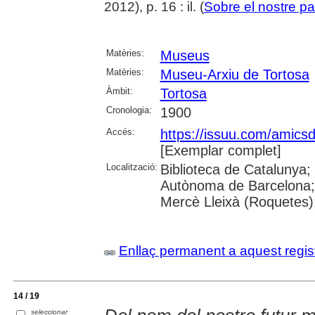
2012), p. 16 : il. (
Sobre el nostre pa
Matèries:
Museus
Matèries:
Museu-Arxiu de Tortosa
Àmbit:
Tortosa
Cronologia:
1900
Accés:
https://issuu.com/amicsd
[Exemplar complet]
Localització:
Biblioteca de Catalunya;
Autònoma de Barcelona; B
Mercè Lleixà (Roquetes)
Enllaç permanent a aquest regis
14 / 19
seleccionar