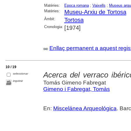
Matèries:
Epoca romana
;
Vaixells
;
Museus arqu
Matèries:
Museu-Arxiu de Tortosa
Àmbit:
Tortosa
Cronologia:
[1974]
Enllaç permanent a aquest regis
10 / 19
Acerca del verraco ibéri
seleccionar
imprimir
Tomás Gimeno Fabregat
Gimeno i Fabregat, Tomàs
En:
Miscelánea Arqueológica
. Bar