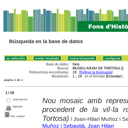
Búsqueda en la base de datos
Base de datos:
fons
Buscar:
MUSEU-ARXIU DE TORTOSA []
Referencias encontradas:
19
[
Refinar la búsqueda
]
Mostrando:
1 .. 19
en el formato [
Estandar
]
página 1 de 1
1 / 19
Nou mosaic amb represn
seleccionar
imprimir
procedent de la vil·la 
Tortosa)
Text complet
/ Joan-Hilari Muñoz i Se
Muñoz i Sebastià, Joan Hilari