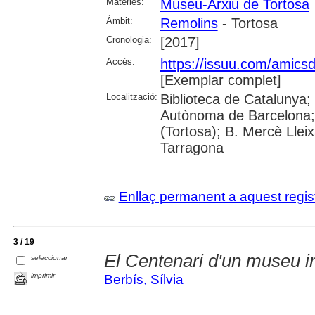
Matèries:
Museu-Arxiu de Tortosa
Àmbit:
Remolins
- Tortosa
Cronologia:
[2017]
Accés:
https://issuu.com/amics
[Exemplar complet]
Localització:
Biblioteca de Catalunya;
Autònoma de Barcelona; 
(Tortosa); B. Mercè Llei
Tarragona
Enllaç permanent a aquest regis
3 / 19
El Centenari d'un museu i
seleccionar
imprimir
Berbís, Sílvia