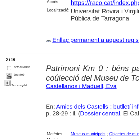
Accés:
https://raco.cat/index.ph
Localització:
Universitat Rovira i Virg
Pública de Tarragona
Enllaç permanent a aquest regis
2 / 19
Patrimoni Km 0 : béns pa
seleccionar
imprimir
coúlecció del Museu de To
Castellanos i Maduell, Eva
Text complet
En:
Amics dels Castells : butlletí in
p. 28-29 : il. (
Dossier central
. El Cal
Matèries:
Museus municipals
;
Objectes de mu