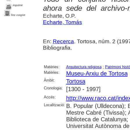
imprimir
ahora sede del archivo
Echarte, O.P.
Text complet
Echarte, Tomás
En:
Recerca
. Tortosa, núm. 2 (1997
Bibliografia.
Matèries:
Arquitectura religiosa
;
Patrimoni històr
Matèries:
Museu-Arxiu de Tortosa
Àmbit:
Tortosa
Cronologia:
[1300 - 1997]
Accés:
http://www.raco.cat/inde
Localització:
B. Popular (Ulldecona); 
Mestre Cabré (Tivissa); A
Biblioteca de Catalunya;
Universitat Autònoma de