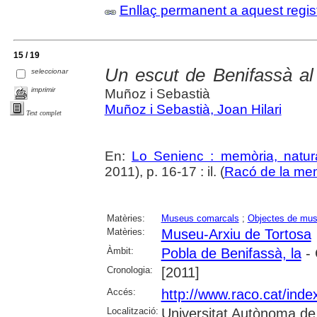
Enllaç permanent a aquest regis
15 / 19
Un escut de Benifassà a
seleccionar
imprimir
Muñoz i Sebastià
Muñoz i Sebastià, Joan Hilari
Text complet
En:
Lo Senienc : memòria, natura
2011), p. 16-17 : il. (
Racó de la me
Matèries:
Museus comarcals
;
Objectes de mu
Matèries:
Museu-Arxiu de Tortosa
Àmbit:
Pobla de Benifassà, la
- 
Cronologia:
[2011]
Accés:
http://www.raco.cat/ind
Localització:
Universitat Autònoma de 