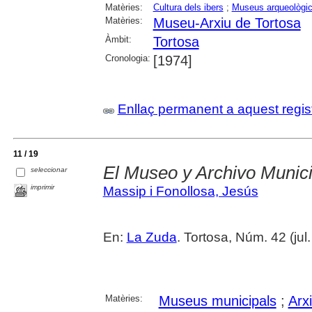
Matèries:
Cultura dels ibers
;
Museus arqueològi
Matèries:
Museu-Arxiu de Tortosa
Àmbit:
Tortosa
Cronologia:
[1974]
Enllaç permanent a aquest regis
11 / 19
El Museo y Archivo Munici
seleccionar
imprimir
Massip i Fonollosa, Jesús
En:
La Zuda
. Tortosa, Núm. 42 (jul
Matèries:
Museus municipals
;
Arx