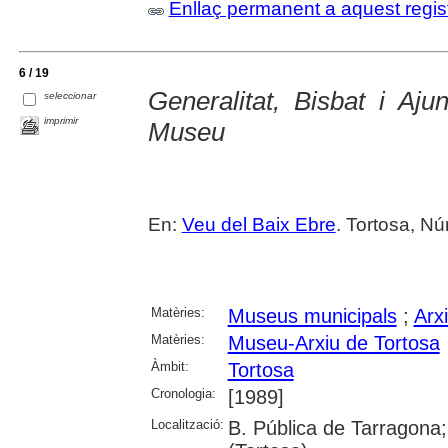
Enllaç permanent a aquest regis
6 / 19
Generalitat, Bisbat i Aju
seleccionar
imprimir
Museu
En:
Veu del Baix Ebre
. Tortosa, Nú
Matèries:
Museus municipals
;
Arx
Matèries:
Museu-Arxiu de Tortosa
Àmbit:
Tortosa
Cronologia:
[1989]
Localització:
B. Pública de Tarragona;