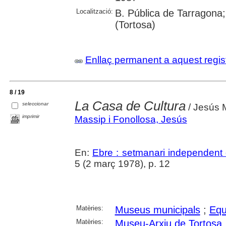
Localització:
B. Pública de Tarragona;
(Tortosa)
Enllaç permanent a aquest regis
8 / 19
La Casa de Cultura
seleccionar
/ Jesús 
imprimir
Massip i Fonollosa, Jesús
En:
Ebre : setmanari independent 
5 (2 març 1978), p. 12
Matèries:
Museus municipals
;
Equ
Matèries:
Museu-Arxiu de Tortosa