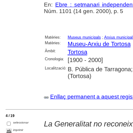
En:
Ebre : setmanari independent
Núm. 1101 (14 gen. 2000), p. 5
Matèries:
Museus municipals
;
Arxius municipal
Matèries:
Museu-Arxiu de Tortosa
Àmbit:
Tortosa
Cronologia:
[1900 - 2000]
Localització:
B. Pública de Tarragona;
(Tortosa)
Enllaç permanent a aquest regis
4 / 19
La Generalitat no reconei
seleccionar
imprimir