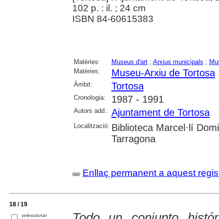
102 p. : il. ; 24 cm
ISBN 84-60615383
Matèries:
Museus d'art
;
Arxius municipals
;
Mus
Matèries:
Museu-Arxiu de Tortosa
Àmbit:
Tortosa
Cronologia:
1987 - 1991
Autors add.:
Ajuntament de Tortosa
Localització:
Biblioteca Marcel·lí Dom
Tarragona
Enllaç permanent a aquest regis
18 / 19
Todo un conjunto histór
seleccionar