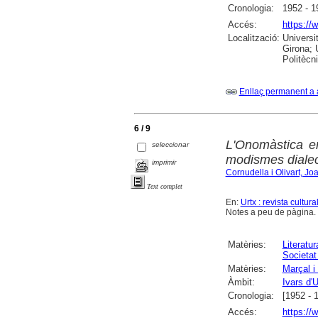
Cronologia:
1952 - 1
Accés:
https://
Localització:
Universi
Girona; 
Politècn
Enllaç permanent a 
6 / 9
L'Onomàstica en 
seleccionar
modismes dialec
imprimir
Cornudella i Olivart, Jo
Text complet
En:
Urtx : revista cultura
Notes a peu de pàgina. B
Matèries:
Literatur
Societat 
Matèries:
Marçal i
Àmbit:
Ivars d'U
Cronologia:
[1952 - 
Accés:
https://