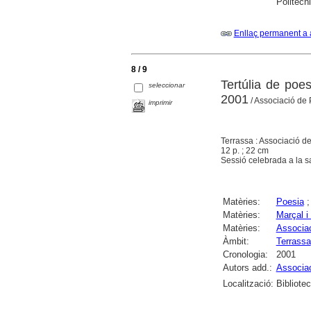
Politècn
Enllaç permanent a 
8 / 9
Tertúlia de poe
seleccionar
2001
/ Associació de
imprimir
Terrassa : Associació d
12 p. ; 22 cm
Sessió celebrada a la s
Matèries:
Poesia
Matèries:
Marçal i
Matèries:
Associa
Àmbit:
Terrassa
Cronologia:
2001
Autors add.:
Associa
Localització:
Bibliote