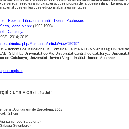
e versos i estrofes amb característiques pròpies de la poesia infantil. La nostra c
característiques en les dues edicions abans esmentades.
res
;
Poesia
;
Literatura infantil
;
Dona
;
Poetesses
 Serra, Maria Mercè
(1952-1998)
ell
;
Catalunya
1998]; 2014; 2019
raco.cat/index.php/Mascanca/article/view/392621
tat Autònoma de Barcelona; B. Comarcal Jaume Vila (Mollerussa); Universitat
UAB: Sibhil·la; Universitat de Vic-Universitat Central de Catalunya; Universita
ica de Catalunya; Universitat Rovira i Virgili; Institut Ramon Muntaner
aquest registre
çal : una vida
/ Lluïsa Julià
tenberg : Ajuntament de Barcelona, 2017
 col. ; 21 cm
juntament de Barcelona)
Galàxia Gutenberg)