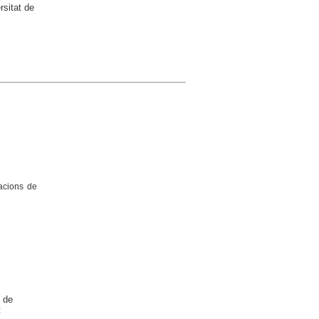
rsitat de
cacions de
 de
t