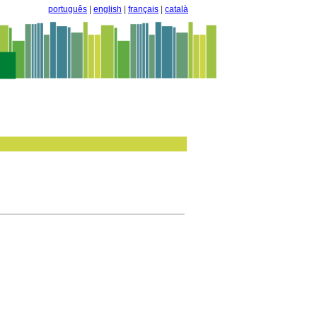
português
|
english
|
français
|
català