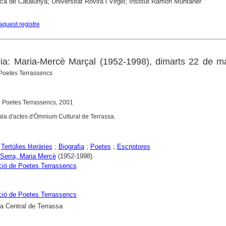
ica de Catalunya; Universitat Rovira i Virgili; Institut Ramon Muntaner
aquest registre
sia: Maria-Mercè Marçal (1952-1998), dimarts 22 de m
 Poetes Terrassencs
e Poetes Terrassencs, 2001
ala d'actes d'Òmnium Cultural de Terrassa.
;
Tertúlies literàries
;
Biografia
;
Poetes
;
Escriptores
 Serra, Maria Mercè
(1952-1998)
ció de Poetes Terrassencs
ció de Poetes Terrassencs
ca Central de Terrassa