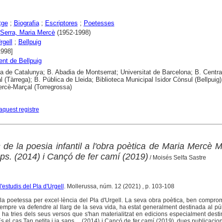
tge
;
Biografia
;
Escriptores
;
Poetesses
 Serra, Maria Mercè
(1952-1998)
rgell
;
Bellpuig
1998]
nt de Bellpuig
ca de Catalunya; B. Abadia de Montserrat; Universitat de Barcelona; B. Centra
 (Tàrrega); B. Pública de Lleida; Biblioteca Municipal Isidor Cònsul (Bellpuig)
rcè-Marçal (Torregrossa)
aquest registre
 de la poesia infantil a l'obra poètica de Maria Mercè M
saps. (2014) i Cançó de fer camí (2019)
/ Moisés Selfa Sastre
'estudis del Pla d'Urgell
. Mollerussa, núm. 12 (2021) , p. 103-108
la poetessa per excel·lència del Pla d'Urgell. La seva obra poètica, ben compr
sempre va defendre al llarg de la seva vida, ha estat generalment destinada al púb
hi ha tries dels seus versos que s'han materialitzat en edicions especialment dest
. És el cas Tan petita i ja saps ... (2014) i Cançó de fer camí (2019), dues publicacio