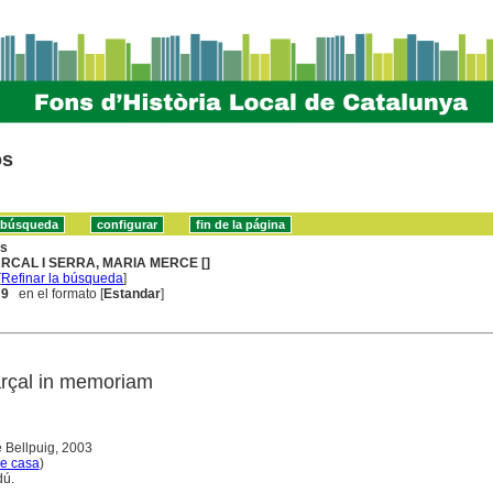
os
ns
RCAL I SERRA, MARIA MERCE []
[
Refinar la búsqueda
]
 9
en el formato [
Estandar
]
rçal in memoriam
e Bellpuig, 2003
e casa
)
dú.