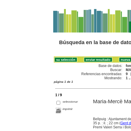
Búsqueda en la base de dat
Base de datos:
fo
Buscar:
MA
Referencias encontradas:
9
Mostrando:
1 ..
página 1 de 1
1 / 9
Maria-Mercè Ma
seleccionar
imprimir
Bellpuig : Ajuntament d
35 p. : il. ; 22 cm (
Gent d
Premi Valeri Serra i Bol