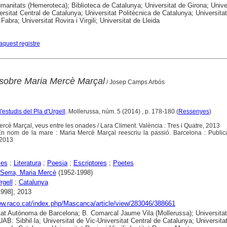
anitats (Hemeroteca); Biblioteca de Catalunya; Universitat de Girona; Unive
ersitat Central de Catalunya; Universitat Politècnica de Catalunya; Universitat
abra; Universitat Rovira i Virgili; Universitat de Lleida
aquest registre
 sobre Maria Mercè Marçal
/ Josep Camps Arbós
'estudis del Pla d'Urgell
. Mollerussa, núm. 5 (2014) , p. 178-180 (
Ressenyes
)
ercè Marçal, veus entre les onades / Lara Climent. València : Tres i Quatre, 2013
. En nom de la mare : Maria Mercè Marçal reescriu la passió. Barcelona : Publi
 2013
yes
;
Literatura
;
Poesia
;
Escriptores
;
Poetes
 Serra, Maria Mercè
(1952-1998)
rgell
;
Catalunya
1998]; 2013
ww.raco.cat/index.php/Mascanca/article/view/283046/388661
tat Autònoma de Barcelona; B. Comarcal Jaume Vila (Mollerussa); Universitat
UAB: Sibhil·la; Universitat de Vic-Universitat Central de Catalunya; Universita