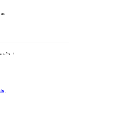
 de
t
ralia i
als
;