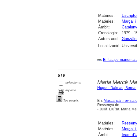
Matèries:
Escripto
Matèries:
Marçal i
Àmbit:
Catalun
Cronologia:
1979 - 1
Autors add.:
Gonzále
Localització:
Universi
Enllaç permanent a 
5 / 9
Maria Mercè Mar
seleccionar
Huguet Dalmau, Bernat
imprimir
En:
Mascançà : revista d
Text complet
Ressenya de:
- Julià, Lluïsa. Maria Me
Matèries:
Ressen
Matèries:
Marçal i
Àmbit:
Ivars d'U