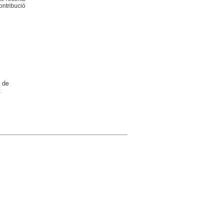
ontribució
 de
t