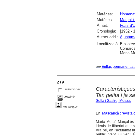
Matèries:
Homena
Matèries:
Marçal i
Àmbit:
Ivars d'U
Cronologia:
[1952 - 
Autors add.:
Ajuntame
Localització:
Bibliote
Comarcal
Maria Me
Enllaç permanent a 
2 / 9
Característiques
seleccionar
Tan petita i ja 
imprimir
Selfa i Sastre, Moisés
Text complet
En:
Mascançà : revista d
Maria-Mercè Marçal és 
ideals de llibertat que 
Ara bé, en l'actualitat 
públic infantil i juvenil