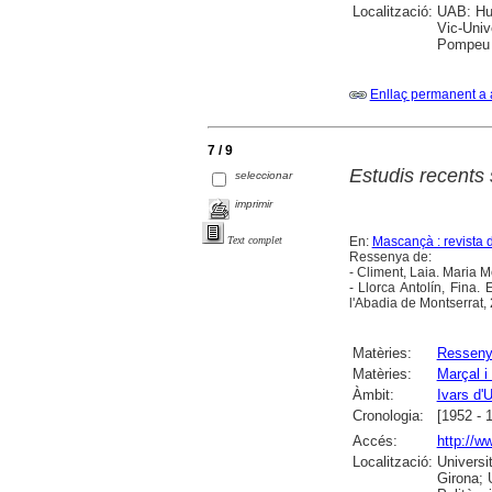
Localització:
UAB: Hum
Vic-Univ
Pompeu F
Enllaç permanent a 
7 / 9
Estudis recents
seleccionar
imprimir
En:
Mascançà : revista d
Text complet
Ressenya de:
- Climent, Laia. Maria M
- Llorca Antolín, Fina
l'Abadia de Montserrat,
Matèries:
Ressen
Matèries:
Marçal i
Àmbit:
Ivars d'U
Cronologia:
[1952 - 
Accés:
http://w
Localització:
Universi
Girona; 