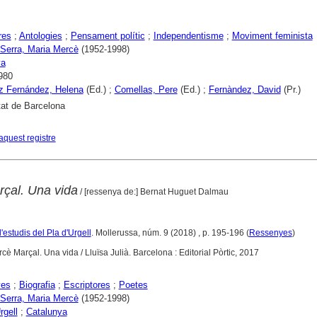
res
;
Antologies
;
Pensament polític
;
Independentisme
;
Moviment feminista
 Serra, Maria Mercè
(1952-1998)
ya
980
z Fernández, Helena
(Ed.) ;
Comellas, Pere
(Ed.) ;
Fernàndez, David
(Pr.)
tat de Barcelona
aquest registre
çal. Una vida
/ [ressenya de:] Bernat Huguet Dalmau
'estudis del Pla d'Urgell
. Mollerussa, núm. 9 (2018) , p. 195-196 (
Ressenyes
)
rcè Marçal. Una vida / Lluïsa Julià. Barcelona : Editorial Pòrtic, 2017
yes
;
Biografia
;
Escriptores
;
Poetes
 Serra, Maria Mercè
(1952-1998)
rgell
;
Catalunya