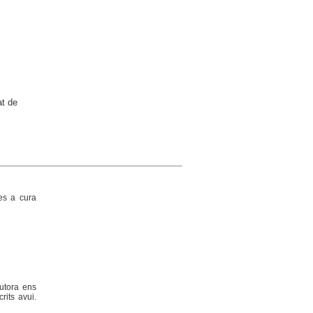
at de
es a cura
utora ens
rits avui.