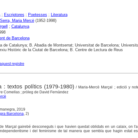
a
;
Escriptores
;
Poetesses
;
Literatura
 Serra, Maria Mercè
(1952-1998)
rgell
;
Catalunya
998
ent de Barcelona
ca de Catalunya; B. Abadia de Montserrat; Universitat de Barcelona; Universit
Arxiu Històric de la Ciutat de Barcelona; B. Centre de Lectura de Reus
aquest registre
a : textos polítics (1979-1980)
/ Maria-Mercè Marçal ; edició y not
re Comellas ; pròleg de David Fernàndez
ercè
Comanegra, 2019
ra Barcelona
, 2)
e Marçal gairebé desconeguts i que havien quedat oblidats en un calaix, on l'a
l'independentisme i del feminisme de tal manera que sembla que hagin estat esc