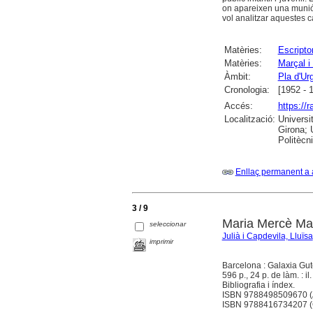
on apareixen una munió d
vol analitzar aquestes 
Matèries:
Escripto
Matèries:
Marçal i
Àmbit:
Pla d'Urg
Cronologia:
[1952 - 
Accés:
https://
Localització:
Universi
Girona; 
Politècn
Enllaç permanent a 
3 / 9
Maria Mercè Mar
seleccionar
Julià i Capdevila, Lluïsa
imprimir
Barcelona : Galaxia Gu
596 p., 24 p. de làm. : il.
Bibliografia i índex.
ISBN 9788498509670 (A
ISBN 9788416734207 (