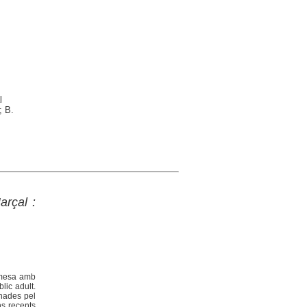
l
; B.
arçal :
omesa amb
lic adult.
inades pel
ns recents