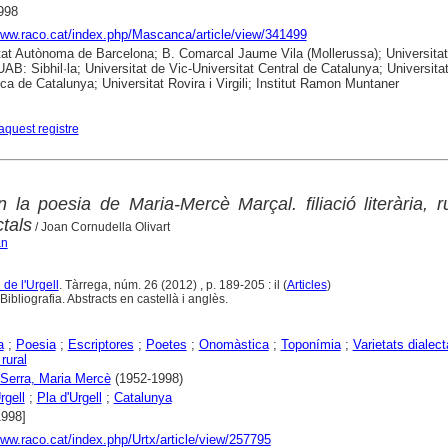
998
www.raco.cat/index.php/Mascanca/article/view/341499
tat Autònoma de Barcelona; B. Comarcal Jaume Vila (Mollerussa); Universitat
UAB: Sibhil·la; Universitat de Vic-Universitat Central de Catalunya; Universita
ica de Catalunya; Universitat Rovira i Virgili; Institut Ramon Muntaner
aquest registre
la poesia de Maria-Mercè Marçal. filiació literària, ru
tals
/ Joan Cornudella Olivart
an
l de l'Urgell
. Tàrrega, núm. 26 (2012) , p. 189-205 : il (
Articles
)
ibliografia. Abstracts en castellà i anglès.
a
;
Poesia
;
Escriptores
;
Poetes
;
Onomàstica
;
Toponímia
;
Varietats dialect
rural
 Serra, Maria Mercè
(1952-1998)
rgell
;
Pla d'Urgell
;
Catalunya
1998]
www.raco.cat/index.php/Urtx/article/view/257795