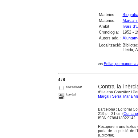
Matèries:
Biografi
Matèries:
Marçal i
Àmbit:
Ivars d'U
Cronologia:
1952 - 1
Autors add.:
Ajuntam
Localització:
Bibliote
Lleida; 
Enllaç permanent a 
4 / 9
Contra la inèrci
seleccionar
d'Helena González i Pe
imprimir
Marçal i Serra, Maria M
Barcelona : Editorial 
219 p. ; 21 cm (
Comaneg
ISBN 9788418022142
Recuperem uns textos d
parla de la pulsió de 
(Editorial).