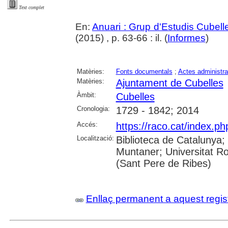
Text complet
En:
Anuari : Grup d'Estudis Cubell
(2015) , p. 63-66 : il. (
Informes
)
Matèries:
Fonts documentals
;
Actes administra
Matèries:
Ajuntament de Cubelles
Àmbit:
Cubelles
Cronologia:
1729 - 1842; 2014
Accés:
https://raco.cat/index.ph
Localització:
Biblioteca de Catalunya; 
Muntaner; Universitat Rov
(Sant Pere de Ribes)
Enllaç permanent a aquest regis