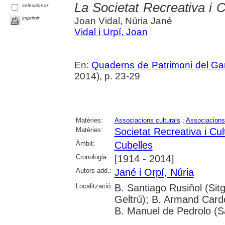
La Societat Recreativa i C
seleccionar
imprimir
Joan Vidal, Núria Jané
Vidal i Urpí, Joan
En:
Quaderns de Patrimoni del Gar
2014), p. 23-29
Matèries:
Associacions culturals
;
Associacions
Matèries:
Societat Recreativa i Cul
Àmbit:
Cubelles
Cronologia:
[1914 - 2014]
Autors add.:
Jané i Orpí, Núria
Localització:
B. Santiago Rusiñol (Sitg
Geltrú); B. Armand Cardon
B. Manuel de Pedrolo (S