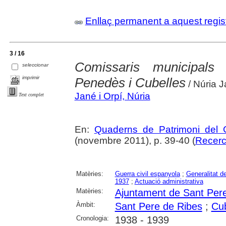
Enllaç permanent a aquest regis
3 / 16
Comissaris municipals
seleccionar
imprimir
Penedès i Cubelles
/ Núria J
Jané i Orpí, Núria
Text complet
En:
Quaderns de Patrimoni del G
(novembre 2011), p. 39-40 (
Recerca
Matèries:
Guerra civil espanyola
;
Generalitat d
1937
;
Actuació administrativa
Matèries:
Ajuntament de Sant Per
Àmbit:
Sant Pere de Ribes
;
Cub
Cronologia:
1938 - 1939