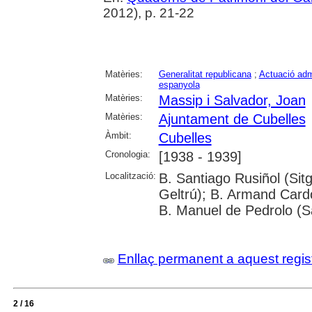
2012), p. 21-22
Matèries:
Generalitat republicana
;
Actuació adm
espanyola
Matèries:
Massip i Salvador, Joan
Matèries:
Ajuntament de Cubelles
Àmbit:
Cubelles
Cronologia:
[1938 - 1939]
Localització:
B. Santiago Rusiñol (Sitg
Geltrú); B. Armand Cardon
B. Manuel de Pedrolo (S
Enllaç permanent a aquest regis
2 / 16