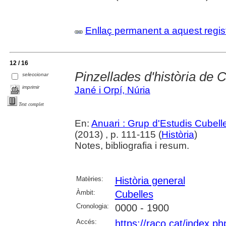
Enllaç permanent a aquest regis
12 / 16
Pinzellades d'història de 
seleccionar
imprimir
Jané i Orpí, Núria
Text complet
En:
Anuari : Grup d'Estudis Cubell
(2013) , p. 111-115 (
Història
)
Notes, bibliografia i resum.
Matèries:
Història general
Àmbit:
Cubelles
Cronologia:
0000 - 1900
Accés:
https://raco.cat/index.ph