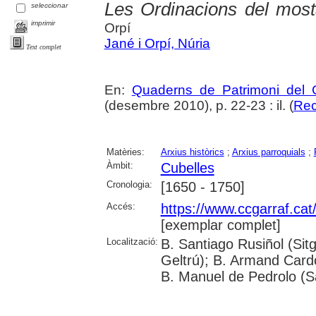
Les Ordinacions del most
seleccionar
imprimir
Orpí
Jané i Orpí, Núria
Text complet
En:
Quaderns de Patrimoni del G
(desembre 2010), p. 22-23 : il. (
Rec
Matèries:
Arxius històrics
;
Arxius parroquials
;
Àmbit:
Cubelles
Cronologia:
[1650 - 1750]
Accés:
https://www.ccgarraf.cat
[exemplar complet]
Localització:
B. Santiago Rusiñol (Sitg
Geltrú); B. Armand Cardon
B. Manuel de Pedrolo (S