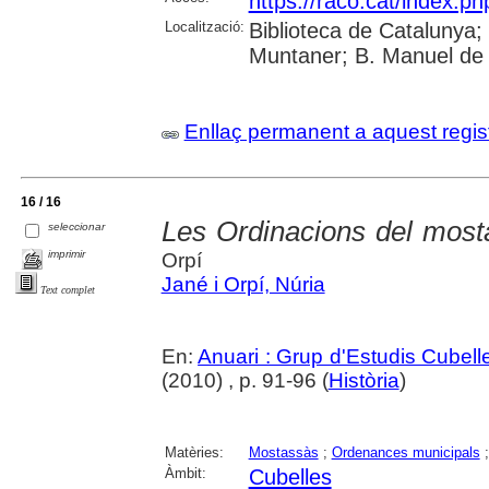
https://raco.cat/index.ph
Localització:
Biblioteca de Catalunya; 
Muntaner; B. Manuel de 
Enllaç permanent a aquest regis
16 / 16
Les Ordinacions del most
seleccionar
imprimir
Orpí
Jané i Orpí, Núria
Text complet
En:
Anuari : Grup d'Estudis Cubell
(2010) , p. 91-96 (
Història
)
Matèries:
Mostassàs
;
Ordenances municipals
Àmbit:
Cubelles