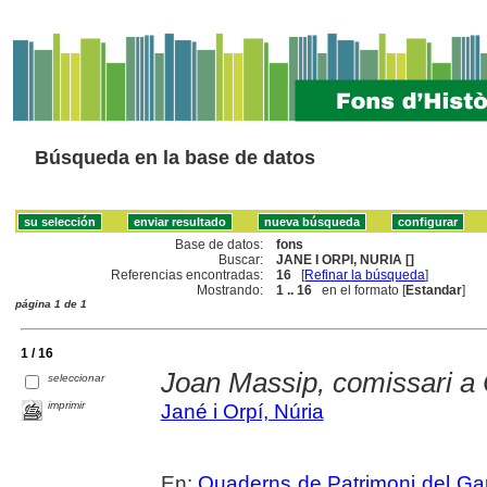
Búsqueda en la base de datos
Base de datos:
fons
Buscar:
JANE I ORPI, NURIA []
Referencias encontradas:
16
[
Refinar la búsqueda
]
Mostrando:
1 .. 16
en el formato [
Estandar
]
página 1 de 1
1 / 16
Joan Massip, comissari a 
seleccionar
imprimir
Jané i Orpí, Núria
En:
Quaderns de Patrimoni del Gar