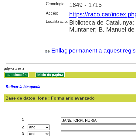
Cronologia:
1649 - 1715
Accés:
https://raco.cat/index.ph
Localització:
Biblioteca de Catalunya; 
Muntaner; B. Manuel de 
Enllaç permanent a aquest regis
página 1 de 1
Refinar la búsqueda
Base de datos
fons : Formulario avanzado
Buscar:
1
2
3