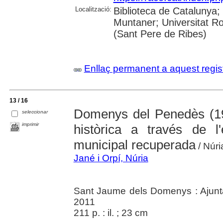
Localització:
Biblioteca de Catalunya; 
Muntaner; Universitat Rov
(Sant Pere de Ribes)
Enllaç permanent a aquest regis
13 / 16
Domenys del Penedès (19
seleccionar
imprimir
històrica a través de l
municipal recuperada
/ Núri
Jané i Orpí, Núria
Sant Jaume dels Domenys : Ajun
2011
211 p. : il. ; 23 cm