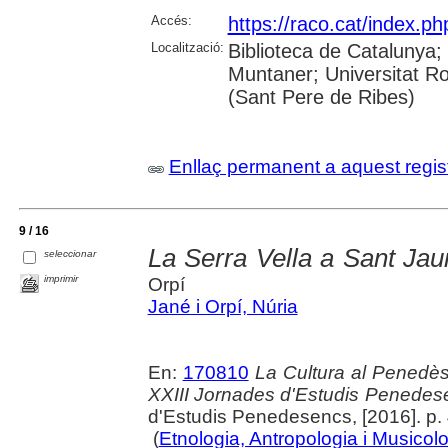
Accés:
https://raco.cat/index.ph
Localització:
Biblioteca de Catalunya; 
Muntaner; Universitat Rov
(Sant Pere de Ribes)
Enllaç permanent a aquest regis
9 / 16
La Serra Vella a Sant J
seleccionar
imprimir
Orpí
Jané i Orpí, Núria
En:
170810
La Cultura al Penedès 
XXIII Jornades d'Estudis Penedes
d'Estudis Penedesencs, [2016]. p.
(
Etnologia, Antropologia i Musicol