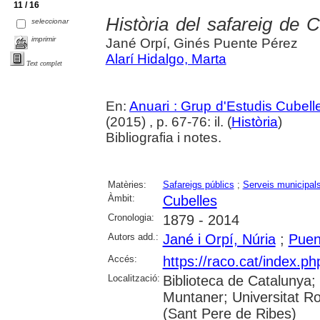
11 / 16
Història del safareig de C
seleccionar
imprimir
Jané Orpí, Ginés Puente Pérez
Alarí Hidalgo, Marta
Text complet
En:
Anuari : Grup d'Estudis Cubell
(2015) , p. 67-76: il. (
Història
)
Bibliografia i notes.
Matèries:
Safareigs públics
;
Serveis municipal
Àmbit:
Cubelles
Cronologia:
1879 - 2014
Autors add.:
Jané i Orpí, Núria
;
Puen
Accés:
https://raco.cat/index.ph
Localització:
Biblioteca de Catalunya; 
Muntaner; Universitat Rov
(Sant Pere de Ribes)