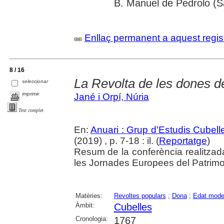
B. Manuel de Pedrolo (S
Enllaç permanent a aquest regis
8 / 16
La Revolta de les dones d
seleccionar
imprimir
Jané i Orpí, Núria
Text complet
En:
Anuari : Grup d'Estudis Cubell
(2019) , p. 7-18 : il. (
Reportatge
)
Resum de la conferència realitzad
les Jornades Europees del Patrimo
Matèries:
Revoltes populars
;
Dona
;
Edat mode
Àmbit:
Cubelles
Cronologia:
1767