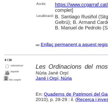
Accés:
https://www.ccgarraf.cat
complet]
Localització:
B. Santiago Rusiñol (Sitg
Geltrú); B. Armand Cardon
B. Manuel de Pedrolo (S
Enllaç permanent a aquest regis
4 / 16
Les Ordinacions del most
seleccionar
imprimir
Núria Jané Orpí
Jané i Orpí, Núria
Text complet
En:
Quaderns de Patrimoni del Gar
2010), p. 28-29 : il. (
Recerca i inves