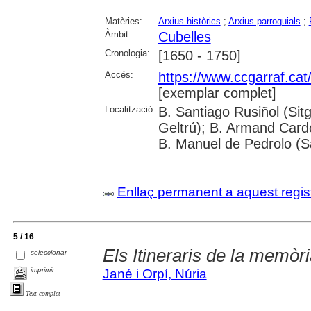
Matèries:
Arxius històrics
;
Arxius parroquials
;
Àmbit:
Cubelles
Cronologia:
[1650 - 1750]
Accés:
https://www.ccgarraf.cat
[exemplar complet]
Localització:
B. Santiago Rusiñol (Sitg
Geltrú); B. Armand Cardon
B. Manuel de Pedrolo (S
Enllaç permanent a aquest regis
5 / 16
Els Itineraris de la memòria
seleccionar
imprimir
Jané i Orpí, Núria
Text complet