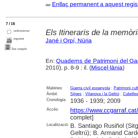
Enllaç permanent a aquest regis
7 / 16
Els Itineraris de la memòria
seleccionar
imprimir
Jané i Orpí, Núria
Text complet
En:
Quaderns de Patrimoni del Gar
2010), p. 8-9 : il. (
Miscel·lània
)
Matèries:
Guerra civil espanyola
;
Patrimoni cult
Àmbit:
Sitges
;
Vilanova i la Geltrú
;
Cubelle
Cronologia:
1936 - 1939; 2009
Accés:
https://www.ccgarraf.cat
complet]
Localització:
B. Santiago Rusiñol (Sitg
Geltrú); B. Armand Cardon