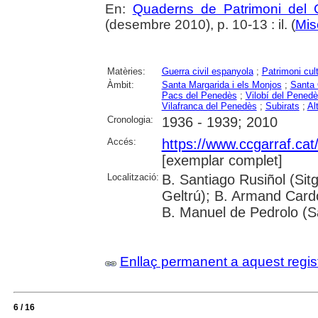
En:
Quaderns de Patrimoni del G
(desembre 2010), p. 10-13 : il. (
Mis
Matèries:
Guerra civil espanyola
;
Patrimoni cult
Àmbit:
Santa Margarida i els Monjos
;
Santa 
Pacs del Penedès
;
Vilobí del Pened
Vilafranca del Penedès
;
Subirats
;
Al
Cronologia:
1936 - 1939; 2010
Accés:
https://www.ccgarraf.cat
[exemplar complet]
Localització:
B. Santiago Rusiñol (Sitg
Geltrú); B. Armand Cardon
B. Manuel de Pedrolo (S
Enllaç permanent a aquest regis
6 / 16