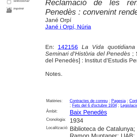
Reclamació de les ren
seleccionar
imprimir
Penedès : convenint rende
Jané Orpí
Jané i Orpí, Núria
En:
142156
La Vida quotidiana
Seminari d'Història del Penedès
; 
del Penedès] : Institut d'Estudis 
Notes.
Matèries:
Contractes de conreu
;
Pagesia
;
Conf
;
Fets del 6 d'octubre 1934
;
Legislaci
Àmbit:
Baix Penedès
Cronologia:
1934
Localització:
Biblioteca de Catalunya;
Ramon Muntaner; UAB: Si