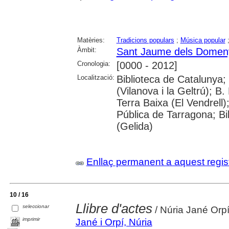
Matèries:
Tradicions populars
;
Música popular
Àmbit:
Sant Jaume dels Domen
Cronologia:
[0000 - 2012]
Localització:
Biblioteca de Catalunya;
(Vilanova i la Geltrú); B
Terra Baixa (El Vendrell)
Pública de Tarragona; Bi
(Gelida)
Enllaç permanent a aquest regis
10 / 16
Llibre d'actes
seleccionar
/ Núria Jané Orp
imprimir
Jané i Orpí, Núria