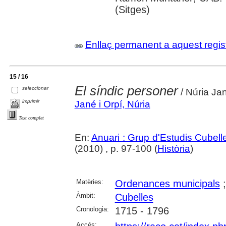
(Sitges)
Enllaç permanent a aquest regis
15 / 16
El síndic personer
seleccionar
/ Núria Ja
imprimir
Jané i Orpí, Núria
Text complet
En:
Anuari : Grup d'Estudis Cubell
(2010) , p. 97-100 (
Història
)
Matèries:
Ordenances municipals
Àmbit:
Cubelles
Cronologia:
1715 - 1796
Accés: