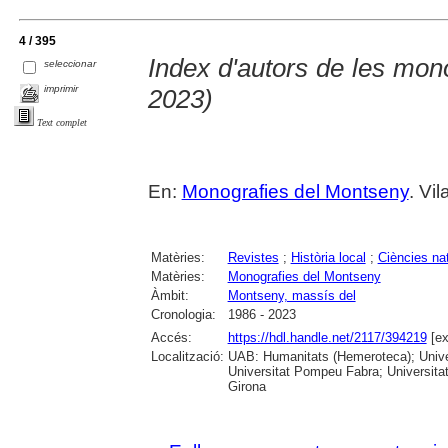
4 / 395
Index d'autors de les mon
seleccionar
imprimir
2023)
Text complet
En:
Monografies del Montseny
. Vi
Matèries:
Revistes
;
Història local
;
Ciències na
Matèries:
Monografies del Montseny
Àmbit:
Montseny, massís del
Cronologia:
1986 - 2023
Accés:
https://hdl.handle.net/2117/394219
[ex
Localització:
UAB: Humanitats (Hemeroteca); Univer
Universitat Pompeu Fabra; Universitat
Girona