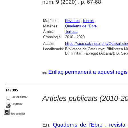
núm. 9 (2020) , p. 67-68
Matèries:
Revistes
;
Indexs
Matèries:
Quaderns de l'Ebre
Àmbit:
Tortosa
Cronologia:
2010 - 2020
Accés:
https://raco.cat/index.php/QdE/articl
Localització:
Biblioteca de Catalunya; Biblioteca M
B. Trinitari Fabregat (Alcanar); B. Se
Enllaç permanent a aquest regis
14 / 395
Articles publicats (2010-2
seleccionar
imprimir
Text complet
En:
Quaderns de l'Ebre : revista 