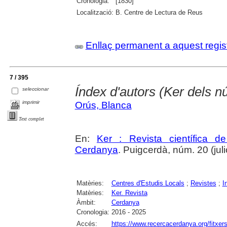
Cronologia:
[1830]
Localització:
B. Centre de Lectura de Reus
Enllaç permanent a aquest regis
7 / 395
Índex d'autors (Ker dels n
seleccionar
imprimir
Orús, Blanca
Text complet
En:
Ker : Revista científica 
Cerdanya
. Puigcerdà, núm. 20 (juli
Matèries:
Centres d'Estudis Locals
;
Revistes
;
I
Matèries:
Ker. Revista
Àmbit:
Cerdanya
Cronologia:
2016 - 2025
Accés:
https://www.recercacerdanya.org/fitxers