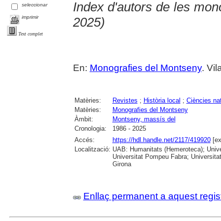
Index d'autors de les mon
seleccionar
imprimir
2025)
Text complet
En:
Monografies del Montseny
. Vi
Matèries:
Revistes
;
Història local
;
Ciències na
Matèries:
Monografies del Montseny
Àmbit:
Montseny, massís del
Cronologia:
1986 - 2025
Accés:
https://hdl.handle.net/2117/419920
[ex
Localització:
UAB: Humanitats (Hemeroteca); Univer
Universitat Pompeu Fabra; Universitat
Girona
Enllaç permanent a aquest regis