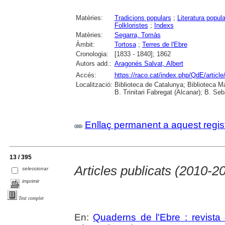
Matèries:
Tradicions populars
;
Literatura popula
Folkloristes
;
Indexs
Matèries:
Segarra, Tomàs
Àmbit:
Tortosa
;
Terres de l'Ebre
Cronologia:
[1833 - 1840]; 1862
Autors add.:
Aragonés Salvat, Albert
Accés:
https://raco.cat/index.php/QdE/articl
Localització:
Biblioteca de Catalunya; Biblioteca M
B. Trinitari Fabregat (Alcanar); B. Se
Enllaç permanent a aquest regis
13 / 395
Articles publicats (2010-2
seleccionar
imprimir
Text complet
En:
Quaderns de l'Ebre : revista 