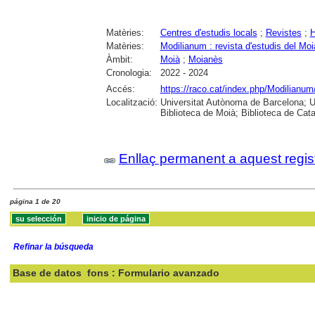
Matèries:
Centres d'estudis locals
;
Revistes
;
H
Matèries:
Modilianum : revista d'estudis del Mo
Àmbit:
Moià
;
Moianès
Cronologia:
2022 - 2024
Accés:
https://raco.cat/index.php/Modilianum
Localització:
Universitat Autònoma de Barcelona; Uni
Biblioteca de Moià; Biblioteca de Cat
Enllaç permanent a aquest regis
página 1 de 20
Refinar la búsqueda
Base de datos
fons : Formulario avanzado
Buscar: