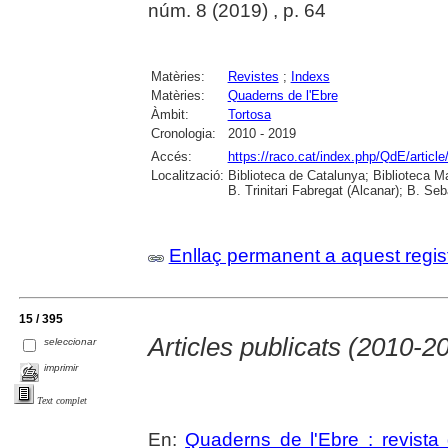
núm. 8 (2019) , p. 64
Matèries:
Revistes
;
Indexs
Matèries:
Quaderns de l'Ebre
Àmbit:
Tortosa
Cronologia:
2010 - 2019
Accés:
https://raco.cat/index.php/QdE/articl
Localització:
Biblioteca de Catalunya; Biblioteca M
B. Trinitari Fabregat (Alcanar); B. Se
Enllaç permanent a aquest regis
15 / 395
Articles publicats (2010-2
seleccionar
imprimir
Text complet
En:
Quaderns de l'Ebre : revista 