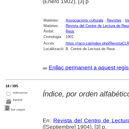
(Enero 1902), [3] p
Matèries:
Associacions culturals
;
Revistes
;
In
Matèries:
Revista del Centre de Lectura de Reu
Àmbit:
Reus
Cronologia:
1901
Accés:
https://raco.cat/index.php/RevistaCLR
Localització:
B. Centre de Lectura de Reus
Enllaç permanent a aquest regis
18 / 395
Índice, por orden alfabétic
seleccionar
imprimir
Text complet
En:
Revista del Centro de Lectur
([Septiembre] 1904), [3] p.