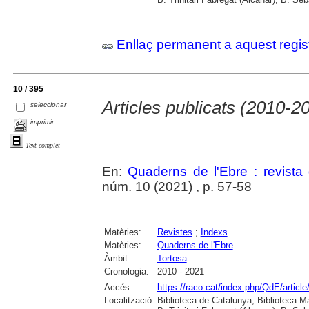
Enllaç permanent a aquest regis
10 / 395
Articles publicats (2010-2
seleccionar
imprimir
Text complet
En:
Quaderns de l'Ebre : revista 
núm. 10 (2021) , p. 57-58
Matèries:
Revistes
;
Indexs
Matèries:
Quaderns de l'Ebre
Àmbit:
Tortosa
Cronologia:
2010 - 2021
Accés:
https://raco.cat/index.php/QdE/articl
Localització:
Biblioteca de Catalunya; Biblioteca M