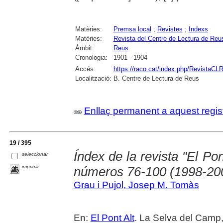
Matèries:
Premsa local
;
Revistes
;
Indexs
Matèries:
Revista del Centre de Lectura de Reu
Àmbit:
Reus
Cronologia:
1901 - 1904
Accés:
https://raco.cat/index.php/RevistaCLR
Localització:
B. Centre de Lectura de Reus
Enllaç permanent a aquest regis
19 / 395
Índex de la revista "El Po
seleccionar
imprimir
números 76-100 (1998-20
Grau i Pujol, Josep M. Tomàs
En:
El Pont Alt
. La Selva del Camp