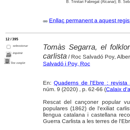
B. Trinitari Fabregat (Alcanar); B. Se
Enllaç permanent a aquest regis
12 / 395
Tomàs Segarra, el folklo
seleccionar
imprimir
carlista
/ Roc Salvadó Poy, Alber
Salvadó i Poy, Roc
Text complet
En:
Quaderns de l'Ebre : revista 
núm. 9 (2020) , p. 62-66 (
Calaix d'
Rescat del cançoner popular vui
populares (1862) de l'exiliat car
llengua catalana i castellana rec
Guerra Carlista a les terres de l'Ebr