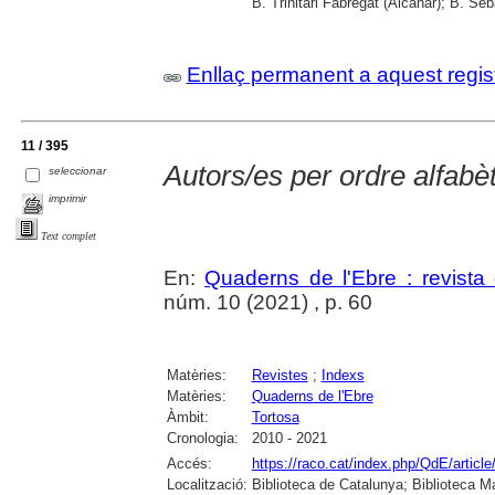
B. Trinitari Fabregat (Alcanar); B. Se
Enllaç permanent a aquest regis
11 / 395
Autors/es per ordre alfabèt
seleccionar
imprimir
Text complet
En:
Quaderns de l'Ebre : revista 
núm. 10 (2021) , p. 60
Matèries:
Revistes
;
Indexs
Matèries:
Quaderns de l'Ebre
Àmbit:
Tortosa
Cronologia:
2010 - 2021
Accés:
https://raco.cat/index.php/QdE/articl
Localització:
Biblioteca de Catalunya; Biblioteca M