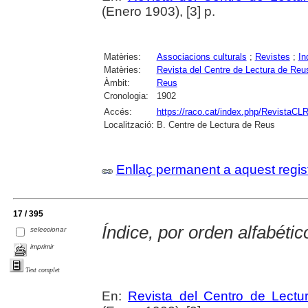
(Enero 1903), [3] p.
Matèries:
Associacions culturals
;
Revistes
;
In
Matèries:
Revista del Centre de Lectura de Reu
Àmbit:
Reus
Cronologia:
1902
Accés:
https://raco.cat/index.php/RevistaCLR
Localització:
B. Centre de Lectura de Reus
Enllaç permanent a aquest regis
17 / 395
Índice, por orden alfabétic
seleccionar
imprimir
Text complet
En:
Revista del Centro de Lectu