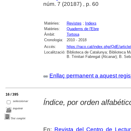
núm. 7 (20187) , p. 60
Matèries:
Revistes
;
Indexs
Matèries:
Quaderns de l'Ebre
Àmbit:
Tortosa
Cronologia:
2010 - 2018
Accés:
https://raco.cat/index.php/QdE/articl
Localització:
Biblioteca de Catalunya; Biblioteca M
B. Trinitari Fabregat (Alcanar); B. Se
Enllaç permanent a aquest regis
16 / 395
Índice, por orden alfabétic
seleccionar
imprimir
Text complet
En:
Revista del Centro de Lectu