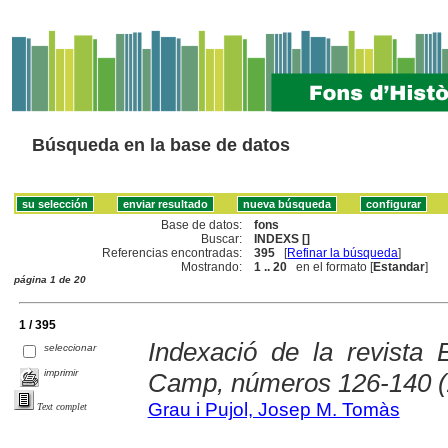
Búsqueda en la base de datos
Base de datos:
fons
Buscar:
INDEXS []
Referencias encontradas:
395
[
Refinar la búsqueda
]
Mostrando:
1 .. 20
en el formato [
Estandar
]
página 1 de 20
1 / 395
Indexació de la revista 
seleccionar
imprimir
Camp, números 126-140 (
Grau i Pujol, Josep M. Tomàs
Text complet