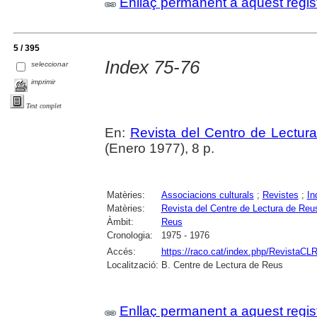
Enllaç permanent a aquest regis
5 / 395
Index 75-76
seleccionar
imprimir
Text complet
En:
Revista del Centro de Lectur
(Enero 1977), 8 p.
Matèries:
Associacions culturals
;
Revistes
;
In
Matèries:
Revista del Centre de Lectura de Reu
Àmbit:
Reus
Cronologia:
1975 - 1976
Accés:
https://raco.cat/index.php/RevistaCLR
Localització:
B. Centre de Lectura de Reus
Enllaç permanent a aquest regis