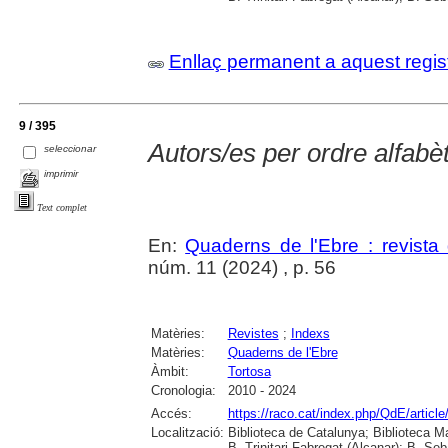
Enllaç permanent a aquest regis
9 / 395
Autors/es per ordre alfabèt
seleccionar
imprimir
Text complet
En:
Quaderns de l'Ebre : revista 
núm. 11 (2024) , p. 56
Matèries:
Revistes
;
Indexs
Matèries:
Quaderns de l'Ebre
Àmbit:
Tortosa
Cronologia:
2010 - 2024
Accés:
https://raco.cat/index.php/QdE/articl
Localització:
Biblioteca de Catalunya; Biblioteca M
B. Trinitari Fabregat (Alcanar); B. Se