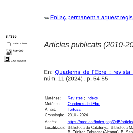
Enllaç permanent a aquest regis
8 / 395
Articles publicats (2010-2
seleccionar
imprimir
Text complet
En:
Quaderns de l'Ebre : revista 
núm. 11 (2024) , p. 54-55
Matèries:
Revistes
;
Indexs
Matèries:
Quaderns de l'Ebre
Àmbit:
Tortosa
Cronologia:
2010 - 2024
Accés:
https://raco.cat/index.php/QdE/articl
Localització:
Biblioteca de Catalunya; Biblioteca M
B. Trinitari Fabregat (Alcanar); B. Se