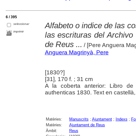
6 / 395
Alfabeto o indice de las 
seleccionar
imprimir
las escrituras del Archivo 
de Reus ...
/ [Pere Anguera Mag
Anguera Magrinyà, Pere
[1830?]
[31], 170 f. ; 31 cm
A la coberta anterior: Libro d
authenticas 1830. Text en castellà, ca
Matèries:
Manuscrits
;
Ajuntament
;
Indexs
;
Fo
Matèries:
Ajuntament de Reus
Àmbit:
Reus