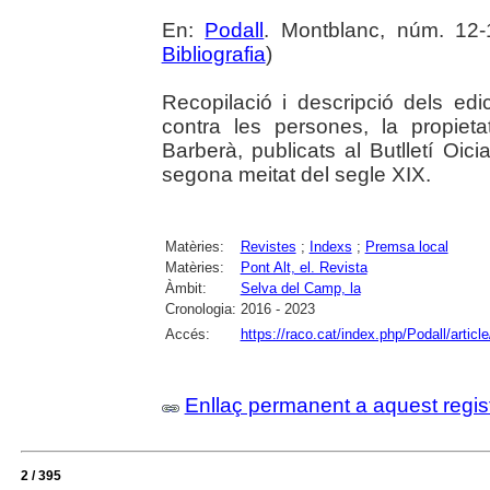
En:
Podall
. Montblanc, núm. 12-
Bibliografia
)
Recopilació i descripció dels edi
contra les persones, la propieta
Barberà, publicats al Butlletí Oici
segona meitat del segle XIX.
Matèries:
Revistes
;
Indexs
;
Premsa local
Matèries:
Pont Alt, el. Revista
Àmbit:
Selva del Camp, la
Cronologia:
2016 - 2023
Accés:
https://raco.cat/index.php/Podall/artic
Enllaç permanent a aquest regis
2 / 395