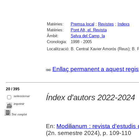
Matèries:
Premsa local
;
Revistes
;
Indexs
Matèries:
Pont Alt, el. Revista
Àmbit:
Selva del Camp, la
Cronologia:
1998 - 2005
Localització:
B. Central Xavier Amorós (Reus); B. 
Enllaç permanent a aquest regis
20 / 395
Índex d'autors 2022-2024
seleccionar
imprimir
Text complet
En:
Modilianum : revista d'estudis
(2n. semestre 2024), p. 109-110