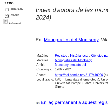
3 / 395
Index d'autors de les mon
seleccionar
imprimir
2024)
Text complet
En:
Monografies del Montseny
. Vi
Matèries:
Revistes
;
Història local
;
Ciències na
Matèries:
Monografies del Montseny
Àmbit:
Montseny, massís del
Cronologia:
1986 - 2024
Accés:
https://hdl.handle.net/2117/419920
[ex
Localització:
UAB: Humanitats (Hemeroteca); Univer
Universitat Pompeu Fabra; Universitat
Girona
Enllaç permanent a aquest regis