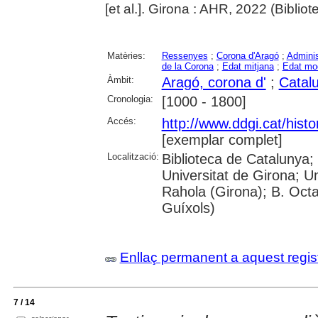
[et al.]. Girona : AHR, 2022 (Bibliot
Matèries:
Ressenyes
;
Corona d'Aragó
;
Adminis
de la Corona
;
Edat mitjana
;
Edat mo
Àmbit:
Aragó, corona d'
;
Catal
Cronologia:
[1000 - 1800]
Accés:
http://www.ddgi.cat/histo
[exemplar complet]
Localització:
Biblioteca de Catalunya;
Universitat de Girona; U
Rahola (Girona); B. Octav
Guíxols)
Enllaç permanent a aquest regis
7 / 14