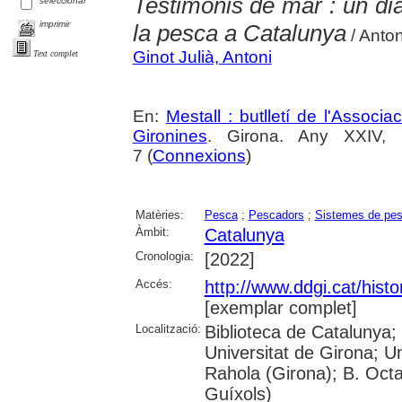
Testimonis de mar : un dià
seleccionar
imprimir
la pesca a Catalunya
/ Anton
Ginot Julià, Antoni
Text complet
En:
Mestall : butlletí de l'Associ
Gironines
. Girona. Any XXIV,
7 (
Connexions
)
Matèries:
Pesca
;
Pescadors
;
Sistemes de pe
Àmbit:
Catalunya
Cronologia:
[2022]
Accés:
http://www.ddgi.cat/histo
[exemplar complet]
Localització:
Biblioteca de Catalunya;
Universitat de Girona; U
Rahola (Girona); B. Octav
Guíxols)