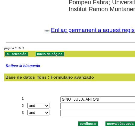
Pompeu Fabra; Universita
Institut Ramon Muntane
Enllaç permanent a aquest regis
página 1 de 1
Refinar la búsqueda
Base de datos
fons : Formulario avanzado
Buscar:
1
2
3