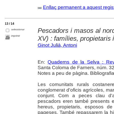
Enllaç permanent a aquest regis
13 / 14
Pescadors i masos al nord
seleccionar
imprimir
XV) : famílies, propietaris
Ginot Julià, Antoni
En:
Quaderns de la Selva : Revi
Santa Coloma de Farners, núm. 32 (2
Notes a peu de pàgina. Bibliografi
Les comunitats rurals costaner
conglomerat d'oficis agrícoles, ma
conjunt. Com a peces clau d'
pescadors eren també presents e
hereus, propietaris, esposos de
pageses. També repassarem la hi