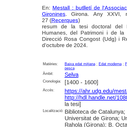
En:
Mestall : butlletí de l'Associ
Gironines
. Girona. Any XXVI, 
27 (
Recerques
)
resum de la tesi doctoral del
Humanes, del Patrimoni i de la 
Direcció Rosa Congost (Udg) i R
d'octubre de 2024.
Matèries:
Baixa edat mitjana
;
Edat moderna
;
P
pesca
Àmbit:
Selva
Cronologia:
[1400 - 1600]
Accés:
https://ahr.udg.edu/mest
http://hdl.handle.net/10
la tesi]
Localització:
Biblioteca de Catalunya;
Universitat de Girona; U
Rahola (Girona); B. Octav