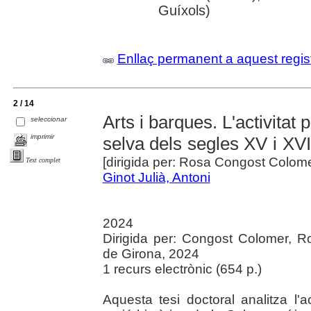
Guíxols)
Enllaç permanent a aquest regis
2 / 14
Arts i barques. L'activitat 
seleccionar
imprimir
selva dels segles XV i XVI
[dirigida per: Rosa Congost Colom
Text complet
Ginot Julià, Antoni
2024
Dirigida per: Congost Colomer, R
de Girona, 2024
1 recurs electrònic (654 p.)
Aquesta tesi doctoral analitza l'