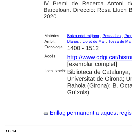
IV Premi de Recerca Antoni 
Barceloan. Direcció: Rosa Lluch B
2020.
Matèries:
Baixa edat mitjana
;
Pescadors
;
Prop
Àmbit:
Blanes
;
Lloret de Mar
;
Tossa de Mar
Cronologia:
1400 - 1512
Accés:
http://www.ddgi.cat/histo
[exemplar complet]
Localització:
Biblioteca de Catalunya;
Universitat de Girona; U
Rahola (Girona); B. Octav
Guíxols)
Enllaç permanent a aquest regis
11 / 14