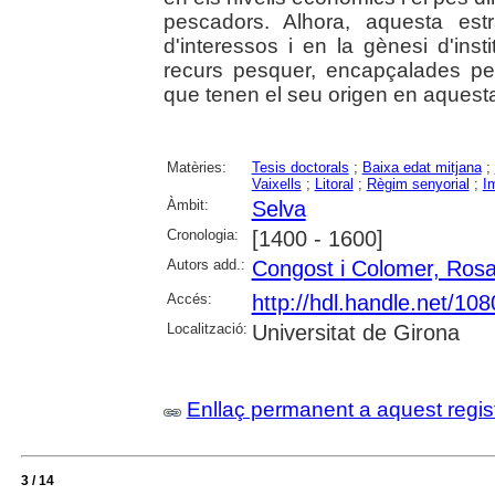
pescadors. Alhora, aquesta est
d'interessos i en la gènesi d'ins
recurs pesquer, encapçalades per 
que tenen el seu origen en aquest
Matèries:
Tesis doctorals
;
Baixa edat mitjana
;
Vaixells
;
Litoral
;
Règim senyorial
;
I
Àmbit:
Selva
Cronologia:
[1400 - 1600]
Autors add.:
Congost i Colomer, Ros
Accés:
http://hdl.handle.net/10
Localització:
Universitat de Girona
Enllaç permanent a aquest regis
3 / 14