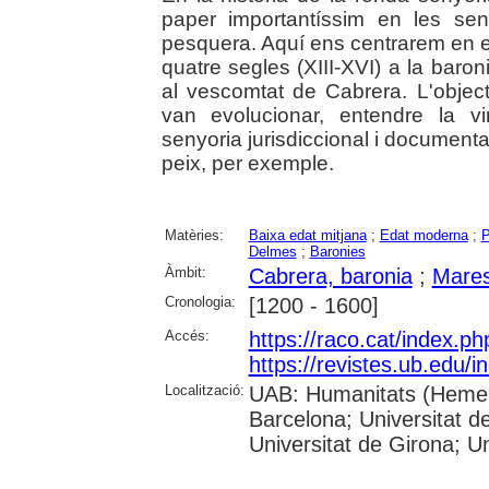
paper importantíssim en les se
pesquera. Aquí ens centrarem en e
quatre segles (XIII-XVI) a la bar
al vescomtat de Cabrera. L'objec
van evolucionar, entendre la v
senyoria jurisdiccional i documentar
peix, per exemple.
Matèries:
Baixa edat mitjana
;
Edat moderna
;
P
Delmes
;
Baronies
Àmbit:
Cabrera, baronia
;
Mare
Cronologia:
[1200 - 1600]
Accés:
https://raco.cat/index.p
https://revistes.ub.edu/i
Localització:
UAB: Humanitats (Hemero
Barcelona; Universitat d
Universitat de Girona; Un