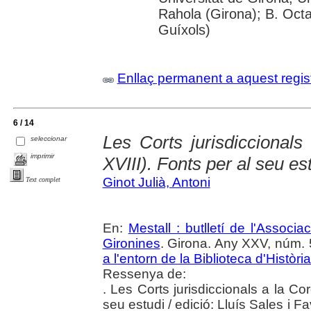
Rahola (Girona); B. Octav
Guíxols)
Enllaç permanent a aquest regis
6 / 14
Les Corts jurisdiccionals
seleccionar
imprimir
XVIII). Fonts per al seu es
Ginot Julià, Antoni
Text complet
En:
Mestall : butlletí de l'Associ
Gironines
. Girona. Any XXV, núm. 5
a l'entorn de la Biblioteca d'Històri
Ressenya de:
. Les Corts jurisdiccionals a la Cor
seu estudi / edició: Lluís Sales i F