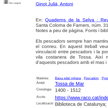
Ginot Julià, Antoni
Text complet
En:
Quaderns de la Selva : Revi
Santa Coloma de Farners, núm. 31 (2
Notes a peu de pàgina. Fonts i bibli
Els pescadors sempre han mantingu
el conreu. En aquest treball ve
vinculació entre pescadors i la po
vila costanera de Tossa. Així 
d'aquests pescadors amb el mas i l
Matèries:
Baixa edat mitjana
;
Pescadors
;
Prop
Àmbit:
Tossa de Mar
Cronologia:
1400 - 1512
Accés:
https://www.raco.cat/in
Localització:
Biblioteca de Catalunya; U