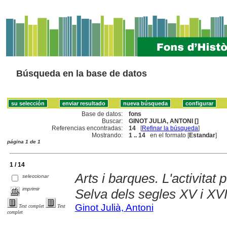
Búsqueda en la base de datos
Base de datos:
fons
Buscar:
GINOT JULIA, ANTONI []
Referencias encontradas:
14
[
Refinar la búsqueda
]
Mostrando:
1 .. 14
en el formato [
Estandar
]
página 1 de 1
1 / 14
Arts i barques. L'activitat 
seleccionar
imprimir
Selva dels segles XV i XV
Ginot Julià, Antoni
Text complet
Text
complet