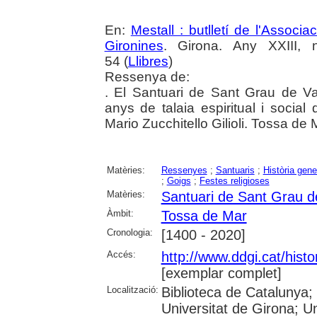
En:
Mestall : butlletí de l'Associ
Gironines
. Girona. Any XXIII,
54 (
Llibres
)
Ressenya de:
. El Santuari de Sant Grau de Va
anys de talaia espiritual i socia
Mario Zucchitello Gilioli. Tossa de
Matèries:
Ressenyes
;
Santuaris
;
Història gene
;
Goigs
;
Festes religioses
Matèries:
Santuari de Sant Grau 
Àmbit:
Tossa de Mar
Cronologia:
[1400 - 2020]
Accés:
http://www.ddgi.cat/histo
[exemplar complet]
Localització:
Biblioteca de Catalunya;
Universitat de Girona; U