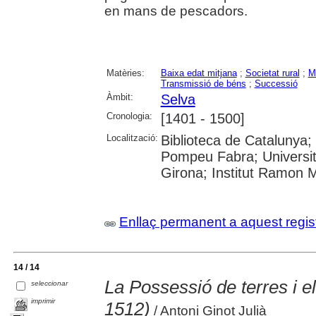
en mans de pescadors.
Matèries:
Baixa edat mitjana
;
Societat rural
;
M
Transmissió de béns
;
Successió
Àmbit:
Selva
Cronologia:
[1401 - 1500]
Localització:
Biblioteca de Catalunya; U
Pompeu Fabra; Universita
Girona; Institut Ramon 
Enllaç permanent a aquest regis
14 / 14
La Possessió de terres i 
seleccionar
imprimir
1512)
/ Antoni Ginot Julià