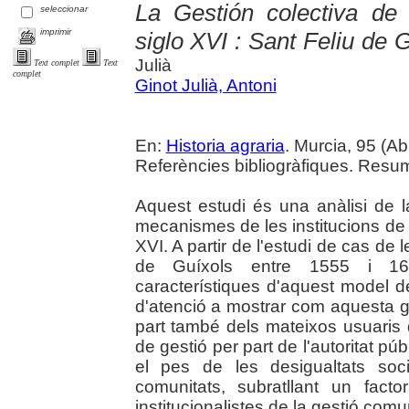
La Gestión colectiva de
seleccionar
imprimir
siglo XVI : Sant Feliu de 
Julià
Text complet
Text
complet
Ginot Julià, Antoni
En:
Historia agraria
. Murcia, 95 (Abr
Referències bibliogràfiques. Resum
Aquest estudi és una anàlisi de l
mecanismes de les institucions de 
XVI. A partir de l'estudi de cas d
de Guíxols entre 1555 i 1600
característiques d'aquest model d
d'atenció a mostrar com aquesta g
part també dels mateixos usuaris 
de gestió per part de l'autoritat púb
el pes de les desigualtats soc
comunitats, subratllant un fact
institucionalistes de la gestió comu