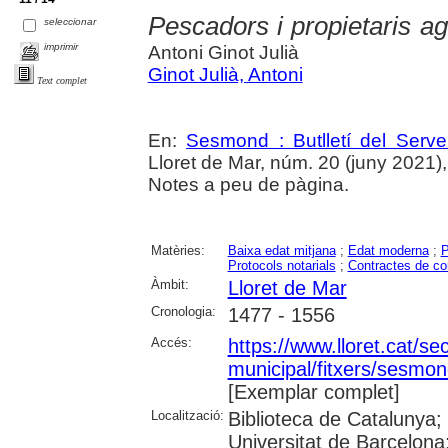
Pescadors i propietaris ag
seleccionar
imprimir
Antoni Ginot Julià
Ginot Julià, Antoni
Text complet
En:
Sesmond : Butlletí del Serve
Lloret de Mar, núm. 20 (juny 2021), p
Notes a peu de pàgina.
Matèries:
Baixa edat mitjana
;
Edat moderna
;
P
Protocols notarials
;
Contractes de c
Àmbit:
Lloret de Mar
Cronologia:
1477 - 1556
Accés:
https://www.lloret.cat/se
municipal/fitxers/sesmon
[Exemplar complet]
Localització:
Biblioteca de Catalunya;
Universitat de Barcelona;