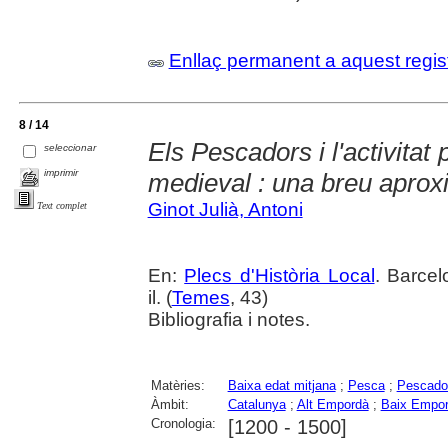
Enllaç permanent a aquest regis
8 / 14
Els Pescadors i l'activitat
seleccionar
imprimir
medieval : una breu aprox
Ginot Julià, Antoni
Text complet
En:
Plecs d'Història Local
. Barcel
il. (
Temes
, 43)
Bibliografia i notes.
Matèries:
Baixa edat mitjana
;
Pesca
;
Pescado
Àmbit:
Catalunya
;
Alt Empordà
;
Baix Empo
Cronologia:
[1200 - 1500]