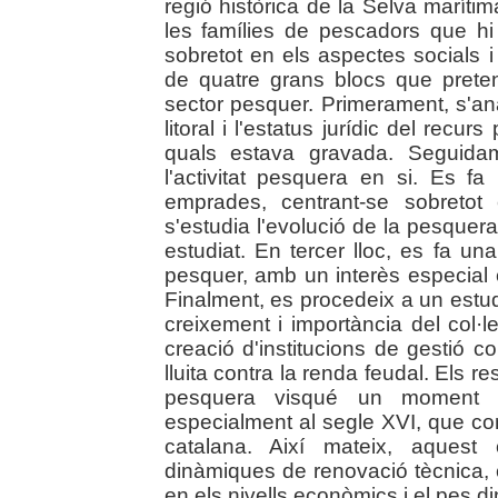
regió històrica de la Selva maríti
les famílies de pescadors que hi
sobretot en els aspectes socials i
de quatre grans blocs que preten
sector pesquer. Primerament, s'ana
litoral i l'estatus jurídic del recu
quals estava gravada. Seguida
l'activitat pesquera en si. Es 
emprades, centrant-se sobretot
s'estudia l'evolució de la pesquera 
estudiat. En tercer lloc, es fa un
pesquer, amb un interès especial en
Finalment, es procedeix a un estu
creixement i importància del col·l
creació d'institucions de gestió col
lluita contra la renda feudal. Els re
pesquera visqué un moment d
especialment al segle XVI, que co
catalana. Així mateix, aquest
dinàmiques de renovació tècnica, 
en els nivells econòmics i el pes d