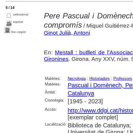
5 / 14
Pere Pascual i Domènech 
seleccionar
imprimir
compromís
/ Miquel Guitiérrez
Ginot Julià, Antoni
Text complet
En:
Mestall : butlletí de l'Associ
Gironines
. Girona. Any XXV, núm. 5
Matèries:
Necrologia
;
Historiadors
;
Professors
Matèries:
Pascual i Domènech, Pe
Àmbit:
Catalunya
Cronologia:
[1945 - 2023]
Accés:
http://www.ddgi.cat/histo
[exemplar complet]
Localització:
Biblioteca de Catalunya;
Universitat de Girona; U