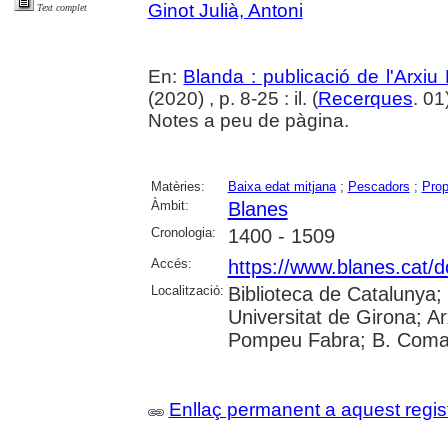
Ginot Julià, Antoni
Text complet
En:
Blanda : publicació de l'Arxiu
(2020) , p. 8-25 : il. (
Recerques
. 01
Notes a peu de pàgina.
Matèries:
Baixa edat mitjana
;
Pescadors
;
Prop
Àmbit:
Blanes
Cronologia:
1400 - 1509
Accés:
https://www.blanes.cat/
Localització:
Biblioteca de Catalunya;
Universitat de Girona; Ar
Pompeu Fabra; B. Comar
Enllaç permanent a aquest regis