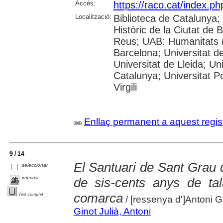
Accés:
https://raco.cat/index.ph
Localització:
Biblioteca de Catalunya;
Històric de la Ciutat de
Reus; UAB: Humanitats (
Barcelona; Universitat de
Universitat de Lleida; Un
Catalunya; Universitat P
Virgili
Enllaç permanent a aquest regis
9 / 14
El Santuari de Sant Grau 
seleccionar
imprimir
de sis-cents anys de tala
comarca
Text complet
/ [ressenya d']Antoni Gi
Ginot Julià, Antoni