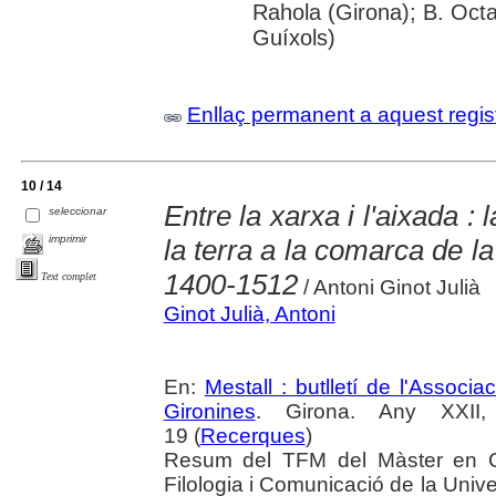
Rahola (Girona); B. Octav
Guíxols)
Enllaç permanent a aquest regis
10 / 14
Entre la xarxa i l'aixada :
seleccionar
imprimir
la terra a la comarca de l
1400-1512
Text complet
/ Antoni Ginot Julià
Ginot Julià, Antoni
En:
Mestall : butlletí de l'Associ
Gironines
. Girona. Any XXII
19 (
Recerques
)
Resum del TFM del Màster en Cu
Filologia i Comunicació de la Univ