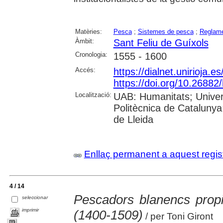
Matèries:
Pesca
;
Sistemes de pesca
;
Reglam
Àmbit:
Sant Feliu de Guíxols
Cronologia:
1555 - 1600
Accés:
https://dialnet.unirioja.
https://doi.org/10.26882
Localització:
UAB: Humanitats; Univers
Politècnica de Catalunya;
de Lleida
Enllaç permanent a aquest regis
4 / 14
Pescadors blanencs propi
seleccionar
imprimir
(1400-1509)
/ per Toni Giront