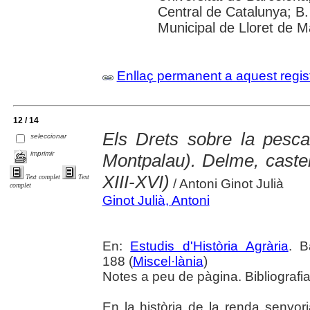
Central de Catalunya; B.
Municipal de Lloret de Ma
Enllaç permanent a aquest regis
12 / 14
Els Drets sobre la pesc
seleccionar
imprimir
Montpalau). Delme, castel
XIII-XVI)
Text complet
Text
/ Antoni Ginot Julià
complet
Ginot Julià, Antoni
En:
Estudis d'Història Agrària
. B
188 (
Miscel·lània
)
Notes a peu de pàgina. Bibliografi
En la història de la renda senyor