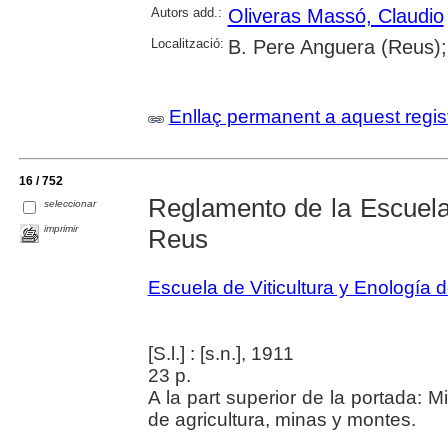
Autors add.:
Oliveras Massó, Claudio
Localització:
B. Pere Anguera (Reus);
Enllaç permanent a aquest regis
16 / 752
Reglamento de la Escuela 
seleccionar
imprimir
Reus
Escuela de Viticultura y Enología 
[S.l.] : [s.n.], 1911
23 p.
A la part superior de la portada: M
de agricultura, minas y montes.