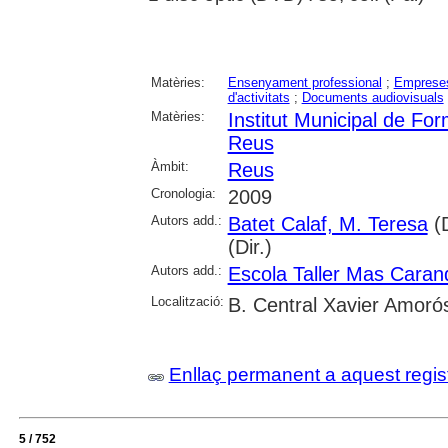
Matèries:
Ensenyament professional
;
Emprese
d'activitats
;
Documents audiovisuals
Matèries:
Institut Municipal de F
Reus
Àmbit:
Reus
Cronologia:
2009
Autors add.:
Batet Calaf, M. Teresa
(D
(Dir.)
Autors add.:
Escola Taller Mas Caran
Localització:
B. Central Xavier Amoró
Enllaç permanent a aquest regis
5 / 752