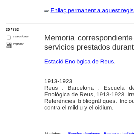
Enllaç permanent a aquest regis
20 / 752
Memoria correspondiente 
seleccionar
imprimir
servicios prestados durante
Estació Enològica de Reus
.
1913-1923
Reus ; Barcelona : Escuela de 
Enológica de Reus, 1913-1923. Irre
Referències bibliogràfiques. Inc
contra el mildiu y el oidium.
Matèries:
Escoles tècniques
;
Enologia
;
Indústr