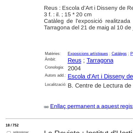
Reus : Escola d'Art i Disseny de 
3 f. : il. ; 15 * 20 cm
Catàleg de l'exposició realitzada
Tarragona del 21 de maig al 10 de
Matèries:
Exposicions artístiques
;
Catàlegs
;
P
Àmbit:
Reus
;
Tarragona
Cronologia:
2004
Autors add.:
Escola d'Art i Disseny d
Localització:
B. Centre de Lectura de
Enllaç permanent a aquest regis
18 / 752
seleccionar