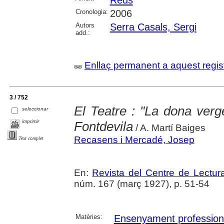
Reus
Cronologia:
2006
Autors
Serra Casals, Sergi
add.:
Enllaç permanent a aquest regis
3 / 752
El Teatre : "La dona ver
seleccionar
imprimir
Fontdevila
/ A. Martí Baiges
Recasens i Mercadé, Josep
Text complet
En:
Revista del Centre de Lectu
núm. 167 (març 1927), p. 51-54
Matèries:
Ensenyament profession