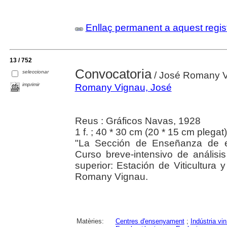
Enllaç permanent a aquest regis
13 / 752
Convocatoria
seleccionar
/ José Romany 
imprimir
Romany Vignau, José
Reus : Gráficos Navas, 1928
1 f. ; 40 * 30 cm (20 * 15 cm plegat)
"La Sección de Enseñanza de es
Curso breve-intensivo de análisis 
superior: Estación de Viticultura
Romany Vignau.
Matèries:
Centres d'ensenyament
;
Indústria vin