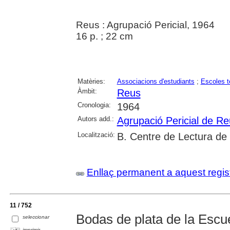
Reus : Agrupació Pericial, 1964
16 p. ; 22 cm
Matèries:
Associacions d'estudiants
;
Escoles t
Àmbit:
Reus
Cronologia:
1964
Autors add.:
Agrupació Pericial de R
Localització:
B. Centre de Lectura de
Enllaç permanent a aquest regis
11 / 752
Bodas de plata de la Escu
seleccionar
imprimir