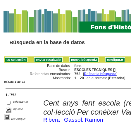
Búsqueda en la base de datos
Base de datos:
fons
Buscar:
ESCOLES TECNIQUES []
Referencias encontradas:
752
[
Refinar la búsqueda
]
Mostrando:
1 .. 20
en el formato [
Estandar
]
página 1 de 38
1 / 752
Cent anys fent escola (
seleccionar
imprimir
col·lecció Per conèixer Val
Ribera i Gassol, Ramon
Text complet