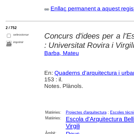
Enllaç permanent a aquest regis
2 / 752
Concurs d'idees per a l'Es
seleccionar
imprimir
: Universitat Rovira i Virgi
Barba, Mateu
En:
Quaderns d'arquitectura i urb
153 : il.
Notes. Plànols.
Matèries:
Projectes d'arquitectura
;
Escoles tècn
Matèries:
Escola d'Arquitectura Bel
Virgili
Àmbit: