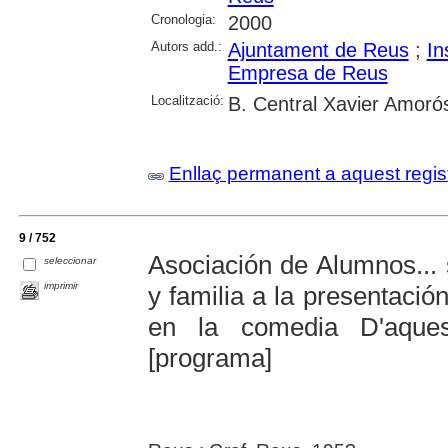
Cronologia:
2000
Autors add.:
Ajuntament de Reus
;
In
Empresa de Reus
Localització:
B. Central Xavier Amoró
Enllaç permanent a aquest regis
9 / 752
Asociación de Alumnos... 
seleccionar
imprimir
y familia a la presentació
en la comedia D'aque
[programa]