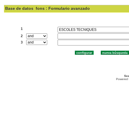
Base de datos
fons : Formulario avanzado
Buscar:
1
2
3
Sea
Powered