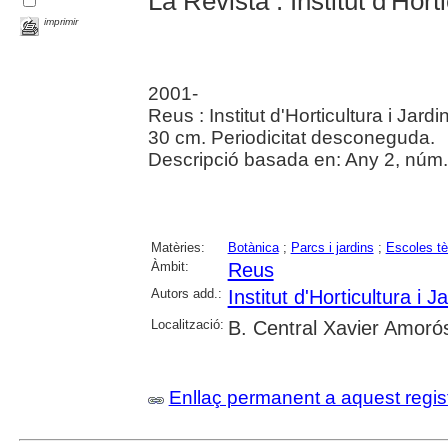
La Revista : Institut d'Hort
imprimir
2001-
Reus : Institut d'Horticultura i Jardi
30 cm. Periodicitat desconeguda.
Descripció basada en: Any 2, núm. 
Matèries:
Botànica
;
Parcs i jardins
;
Escoles t
Àmbit:
Reus
Autors add.:
Institut d'Horticultura i 
Localització:
B. Central Xavier Amoró
Enllaç permanent a aquest regis