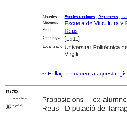
Matèries:
Escoles tècniques
;
Reglaments
;
Ind
Matèries:
Escuela de Viticultura y
Àmbit:
Reus
Cronologia:
[1911]
Localització:
Universitat Politècnica d
Virgili
Enllaç permanent a aquest regis
17 / 752
Proposicions : ex-alumne
seleccionar
imprimir
Reus ; Diputació de Tarra