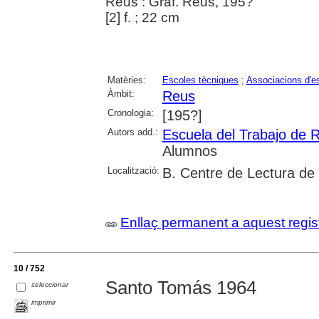
Reus : Graf. Reus, 195?
[2] f. ; 22 cm
Matèries:
Escoles tècniques
;
Associacions d'e
Àmbit:
Reus
Cronologia:
[195?]
Autors add.:
Escuela del Trabajo de 
Alumnos
Localització:
B. Centre de Lectura de
Enllaç permanent a aquest regis
10 / 752
Santo Tomás 1964
seleccionar
imprimir