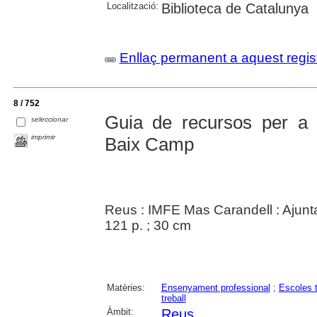
Localització:
Biblioteca de Catalunya
Enllaç permanent a aquest regis
8 / 752
Guia de recursos per a l
seleccionar
imprimir
Baix Camp
Reus : IMFE Mas Carandell : Ajun
121 p. ; 30 cm
Matèries:
Ensenyament professional
;
Escoles 
treball
Àmbit:
Reus