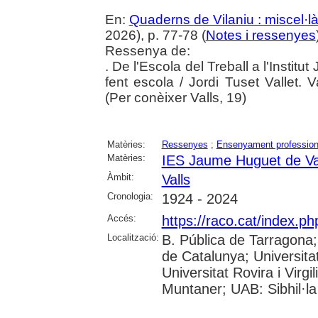
En:
Quaderns de Vilaniu : miscel·là
2026), p. 77-78 (
Notes i ressenyes
Ressenya de:
. De l'Escola del Treball a l'Insti
fent escola / Jordi Tuset Vallet. V
(Per conèixer Valls, 19)
Matèries:
Ressenyes
;
Ensenyament profession
Matèries:
IES Jaume Huguet de Va
Àmbit:
Valls
Cronologia:
1924 - 2024
Accés:
https://raco.cat/index.p
Localització:
B. Pública de Tarragona
de Catalunya; Universita
Universitat Rovira i Virgi
Muntaner; UAB: Sibhil·la