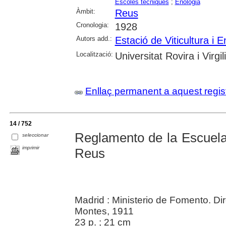
Escoles tècniques
;
Enologia
Àmbit:
Reus
Cronologia:
1928
Autors add.:
Estació de Viticultura i 
Localització:
Universitat Rovira i Virgili
Enllaç permanent a aquest regis
14 / 752
Reglamento de la Escuela 
seleccionar
imprimir
Reus
Madrid : Ministerio de Fomento. Di
Montes, 1911
23 p. ; 21 cm