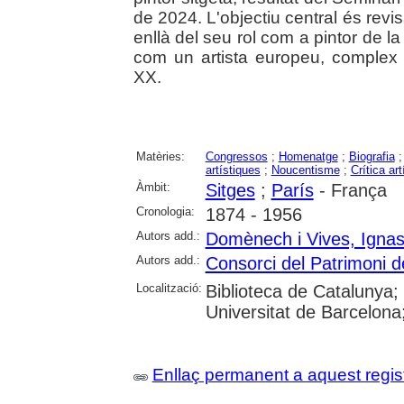
de 2024. L'objectiu central és revi
enllà del seu rol com a pintor de la 
com un artista europeu, complex i
XX.
Matèries:
Congressos
;
Homenatge
;
Biografia
artístiques
;
Noucentisme
;
Crítica art
Àmbit:
Sitges
;
París
- França
Cronologia:
1874 - 1956
Autors add.:
Domènech i Vives, Ignas
Autors add.:
Consorci del Patrimoni d
Localització:
Biblioteca de Catalunya;
Universitat de Barcelona
Enllaç permanent a aquest regis