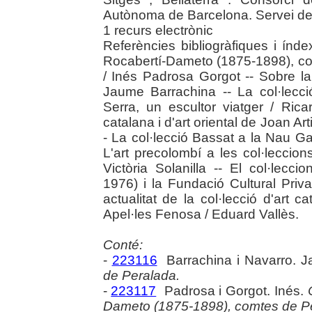
Autònoma de Barcelona. Servei de
1 recurs electrònic
Referències bibliogràfiques i índe
Rocabertí-Dameto (1875-1898), co
/ Inés Padrosa Gorgot -- Sobre la
Jaume Barrachina -- La col·lecci
Serra, un escultor viatger / Rica
catalana i d'art oriental de Joan Ar
- La col·lecció Bassat a la Nau G
L'art precolombí a les col·leccio
Victòria Solanilla -- El col·lec
1976) i la Fundació Cultural Priv
actualitat de la col·lecció d'art 
Apel·les Fenosa / Eduard Vallès.
Conté:
-
223116
Barrachina i Navarro. 
de Peralada.
-
223117
Padrosa i Gorgot. Inés.
Dameto (1875-1898), comtes de Pe