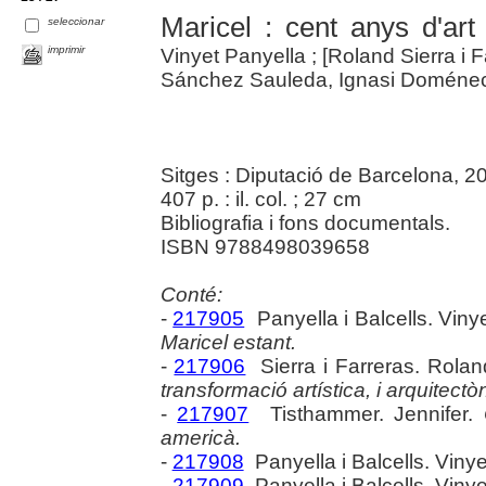
Maricel : cent anys d'art 
seleccionar
imprimir
Vinyet Panyella ; [Roland Sierra i 
Sánchez Sauleda, Ignasi Doménech 
Sitges : Diputació de Barcelona, 2
407 p. : il. col. ; 27 cm
Bibliografia i fons documentals.
ISBN 9788498039658
Conté:
-
217905
Panyella i Balcells. Viny
Maricel estant.
-
217906
Sierra i Farreras. Rola
transformació artística, i arquitectò
-
217907
Tisthammer. Jennifer.
americà.
-
217908
Panyella i Balcells. Vinye
-
217909
Panyella i Balcells. Vinye