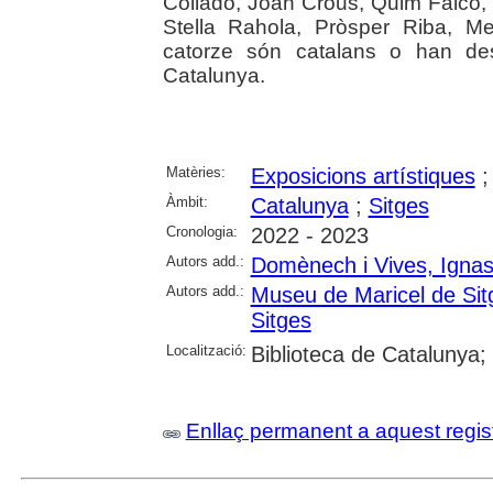
Collado, Joan Crous, Quim Falcó,
Stella Rahola, Pròsper Riba, Mer
catorze són catalans o han de
Catalunya.
Matèries:
Exposicions artístiques
Àmbit:
Catalunya
;
Sitges
Cronologia:
2022 - 2023
Autors add.:
Domènech i Vives, Ignas
Autors add.:
Museu de Maricel de Sit
Sitges
Localització:
Biblioteca de Catalunya;
Enllaç permanent a aquest regis