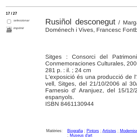
17 / 27
Rusiñol desconegut
seleccionar
/ Marga
imprimir
Doménech i Vives, Francesc Fontbo
Sitges : Consorci del Patrimon
Conmemoraciones Culturales, 200
281 p. : il. ; 24 cm
L'exposició és una producció de l'
vell, Sitges, del 21/10/2006 al 30
Farnesio d' Aranjuez, del 15/12/
espanyols.
ISBN 8461130944
Matèries:
Biografia
;
Pintors
;
Artistes
;
Moderni
;
Museus d'art