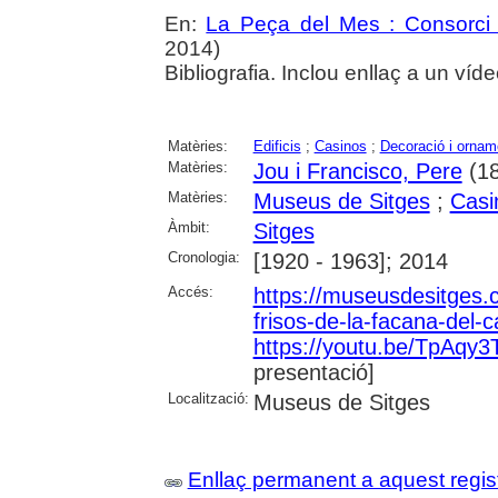
En:
La Peça del Mes : Consorci 
2014)
Bibliografia. Inclou enllaç a un ví
Matèries:
Edificis
;
Casinos
;
Decoració i ornam
Matèries:
Jou i Francisco, Pere
(18
Matèries:
Museus de Sitges
;
Casi
Àmbit:
Sitges
Cronologia:
[1920 - 1963]; 2014
Accés:
https://museusdesitges.c
frisos-de-la-facana-del-
https://youtu.be/TpAqy
presentació]
Localització:
Museus de Sitges
Enllaç permanent a aquest regis