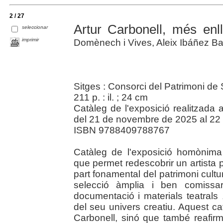
2 / 27
Artur Carbonell, més enl
seleccionar
imprimir
Domènech i Vives, Aleix Ibáñez B
Sitges : Consorci del Patrimoni de 
211 p. : il. ; 24 cm
Catàleg de l'exposició realitzada
del 21 de novembre de 2025 al 22
ISBN 9788409788767
Catàleg de l'exposició homònim
que permet redescobrir un artista po
part fonamental del patrimoni cultu
selecció àmplia i ben comissari
documentació i materials teatrals 
del seu univers creatiu. Aquest ca
Carbonell, sinó que també reafirm