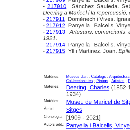
-
217910
Sánchez Sauleda. Seb
Deering a Maricel i la repercussió,
-
217911
Domènech i Vives. Ignas
-
217912
Panyella i Balcells. Vinye
-
217913
Artesans, comerciants, ar
1921.
-
217914
Panyella i Balcells. Vinye
-
217915
Yll i Martínez. Joan.
Epíl
Matèries:
Museus d'art
;
Catàlegs
;
Arquitectura
Col·leccionistes
;
Pintors
;
Artistes
;
P
Matèries:
Deering, Charles
(1852-
1934)
Matèries:
Museu de Maricel de Sit
Àmbit:
Sitges
Cronologia:
[1909 - 2021]
Autors add.:
Panyella i Balcells, Vinye