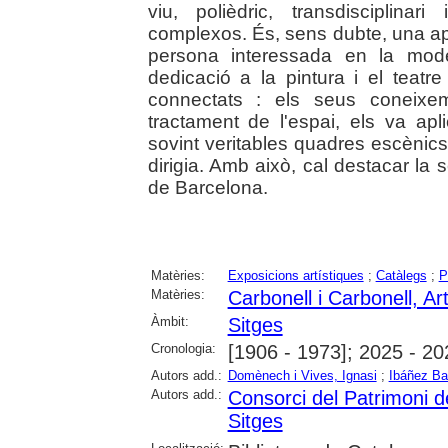
viu, polièdric, transdisciplinar
complexos. És, sens dubte, una ap
persona interessada en la moder
dedicació a la pintura i el teat
connectats : els seus coneixem
tractament de l'espai, els va apl
sovint veritables quadres escèni
dirigia. Amb això, cal destacar la s
de Barcelona.
Matèries:
Exposicions artístiques
;
Catàlegs
;
P
Matèries:
Carbonell i Carbonell, Ar
Àmbit:
Sitges
Cronologia:
[1906 - 1973]; 2025 - 20
Autors add.:
Domènech i Vives, Ignasi
;
Ibáñez Ba
Autors add.:
Consorci del Patrimoni d
Sitges