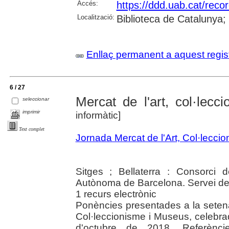
Accés:
https://ddd.uab.cat/reco
Localització:
Biblioteca de Catalunya
Enllaç permanent a aquest regis
6 / 27
Mercat de l'art, col·lec
seleccionar
imprimir
informàtic]
Text complet
Jornada Mercat de l'Art, Col·lecci
Sitges ; Bellaterra : Consorci d
Autònoma de Barcelona. Servei de
1 recurs electrònic
Ponències presentades a la setena
Col·leccionisme i Museus, celebra
d'octubre de 2018. Referèncie