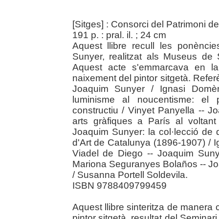
[Sitges] : Consorci del Patrimoni 
191 p. : pral. il. ; 24 cm
Aquest llibre recull les ponènc
Sunyer, realitzat als Museus de
Aquest acte s'emmarcava en la 
naixement del pintor sitgetà. Refer
Joaquim Sunyer / Ignasi Domèn
luminisme al noucentisme: el 
constructiu / Vinyet Panyella -- J
arts gràfiques a París al voltant
Joaquim Sunyer: la col·lecció de 
d'Art de Catalunya (1896-1907) / 
Viadel de Diego -- Joaquim Sunyer
Mariona Seguranyes Bolaños -- Joa
/ Susanna Portell Soldevila.
ISBN 9788409799459
Aquest llibre sinteritza de manera crí
pintor sitgetà, resultat del Semin