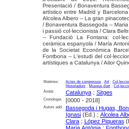
Presentació / Bonaventura Basse
artístico entre Madrid y Barcelon
Alcolea Albero -- La gran pinacote
/ Bonaventura Bassegoda -- Maria
i passió col·leccionista / Clara Be
-- Fundació La Fontana: col·lec
ceràmica espanyola / María Antoni
de la Societat Econòmica Barce
Fontbona -- L'estudi del col·lecci
artístiques a Catalunya / Aitor Quin
Matèries:
Actes de congressos
;
Art
;
Col·lecci
Historiadors
;
Museus d'art
;
Col·lecci
Àmbit:
Catalunya
;
Sitges
Cronologia:
[0000 - 2018]
Autors add.:
Bassegoda i Hugas, Bon
Ignasi
(Ed.) ;
Alcolea Al
Clara
;
López Piqueras
(
Maria Antònia
;
Fontbona