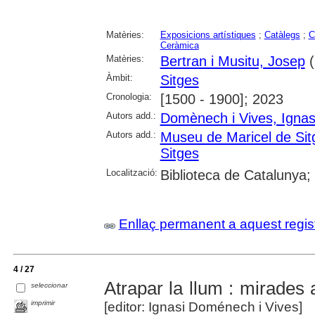
Matèries:
Exposicions artístiques
;
Catàlegs
;
C
Ceràmica
Matèries:
Bertran i Musitu, Josep
(
Àmbit:
Sitges
Cronologia:
[1500 - 1900]; 2023
Autors add.:
Domènech i Vives, Ignas
Autors add.:
Museu de Maricel de Sit
Sitges
Localització:
Biblioteca de Catalunya;
Enllaç permanent a aquest regis
4 / 27
Atrapar la llum : mirades 
seleccionar
imprimir
[editor: Ignasi Doménech i Vives]