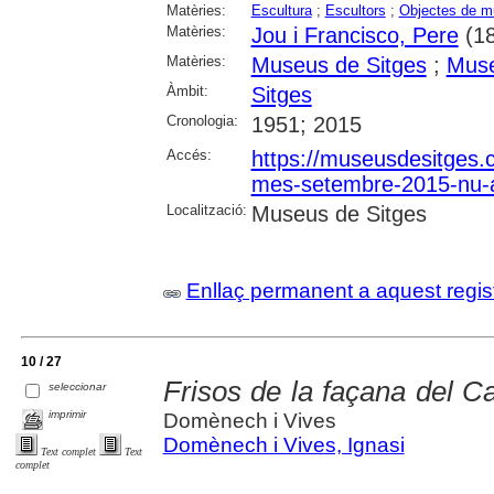
Matèries:
Escultura
;
Escultors
;
Objectes de 
Matèries:
Jou i Francisco, Pere
(18
Matèries:
Museus de Sitges
;
Muse
Àmbit:
Sitges
Cronologia:
1951; 2015
Accés:
https://museusdesitges.c
mes-setembre-2015-nu-a
Localització:
Museus de Sitges
Enllaç permanent a aquest regis
10 / 27
Frisos de la façana del 
seleccionar
imprimir
Domènech i Vives
Domènech i Vives, Ignasi
Text complet
Text
complet