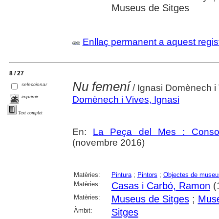
Museus de Sitges
Enllaç permanent a aquest regis
8 / 27
Nu femení
seleccionar
/ Ignasi Domènech i
imprimir
Domènech i Vives, Ignasi
Text complet
En:
La Peça del Mes : Consorc
(novembre 2016)
Matèries:
Pintura
;
Pintors
;
Objectes de museu
Matèries:
Casas i Carbó, Ramon
(
Matèries:
Museus de Sitges
;
Muse
Àmbit:
Sitges