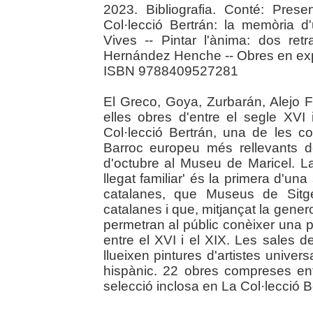
2023. Bibliografia. Conté: Pre
Col·lecció Bertrán: la memòria d
Vives -- Pintar l'ànima: dos ret
Hernández Henche -- Obres en expos
ISBN 9788409527281
El Greco, Goya, Zurbarán, Alejo 
elles obres d'entre el segle XVI 
Col·lecció Bertrán, una de les col
Barroc europeu més rellevants d
d'octubre al Museu de Maricel. L
llegat familiar' és la primera d'un
catalanes, que Museus de Sitge
catalanes i que, mitjançat la gener
permetran al públic conèixer una p
entre el XVI i el XIX. Les sales 
llueixen pintures d'artistes universa
hispànic. 22 obres compreses ent
selecció inclosa en La Col·lecció Be