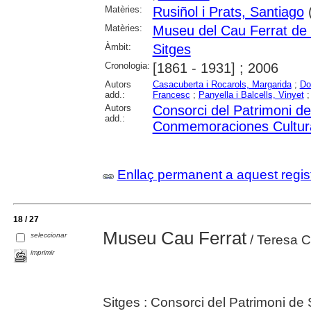
Matèries:
Rusiñol i Prats, Santiago
Matèries:
Museu del Cau Ferrat de 
Àmbit:
Sitges
Cronologia:
[1861 - 1931] ; 2006
Autors
Casacuberta i Rocarols, Margarida
;
Do
add.:
Francesc
;
Panyella i Balcells, Vinyet
Autors
Consorci del Patrimoni de
add.:
Conmemoraciones Cultur
Enllaç permanent a aquest regis
18 / 27
Museu Cau Ferrat
seleccionar
/ Teresa C
imprimir
Sitges : Consorci del Patrimoni de