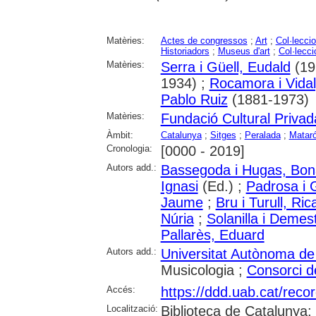
Matèries:
Actes de congressos
;
Art
;
Col·lecci
Historiadors
;
Museus d'art
;
Col·lecci
Matèries:
Serra i Güell, Eudald
(19
1934) ;
Rocamora i Vida
Pablo Ruiz
(1881-1973)
Matèries:
Fundació Cultural Priv
Àmbit:
Catalunya
;
Sitges
;
Peralada
;
Matar
Cronologia:
[0000 - 2019]
Autors add.:
Bassegoda i Hugas, Bon
Ignasi
(Ed.) ;
Padrosa i 
Jaume
;
Bru i Turull, Ric
Núria
;
Solanilla i Demest
Pallarès, Eduard
Autors add.:
Universitat Autònoma de
Musicologia ;
Consorci d
Accés:
https://ddd.uab.cat/reco
Localització:
Biblioteca de Catalunya;