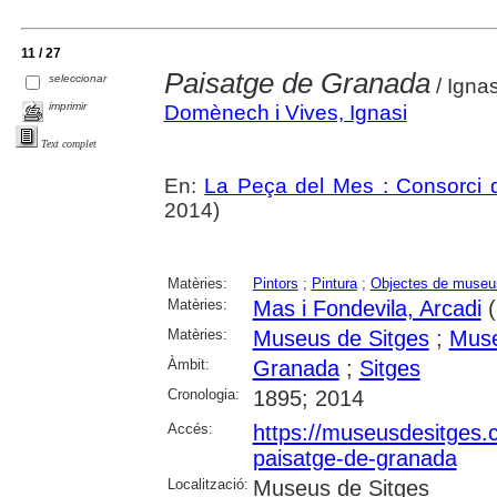
11 / 27
Paisatge de Granada
seleccionar
/ Igna
imprimir
Domènech i Vives, Ignasi
Text complet
En:
La Peça del Mes : Consorci d
2014)
Matèries:
Pintors
;
Pintura
;
Objectes de museu
Matèries:
Mas i Fondevila, Arcadi
(
Matèries:
Museus de Sitges
;
Muse
Àmbit:
Granada
;
Sitges
Cronologia:
1895; 2014
Accés:
https://museusdesitges.
paisatge-de-granada
Localització:
Museus de Sitges