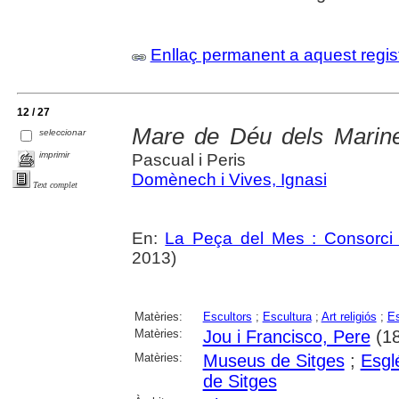
Enllaç permanent a aquest regis
12 / 27
Mare de Déu dels Marin
seleccionar
imprimir
Pascual i Peris
Domènech i Vives, Ignasi
Text complet
En:
La Peça del Mes : Consorci 
2013)
Matèries:
Escultors
;
Escultura
;
Art religiós
;
Es
Matèries:
Jou i Francisco, Pere
(18
Matèries:
Museus de Sitges
;
Esgl
de Sitges