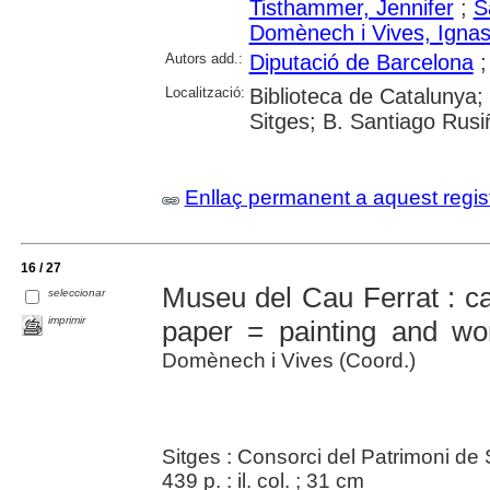
Tisthammer, Jennifer
;
S
Domènech i Vives, Ignas
Autors add.:
Diputació de Barcelona
Localització:
Biblioteca de Catalunya
Sitges; B. Santiago Rusiñ
Enllaç permanent a aquest regis
16 / 27
Museu del Cau Ferrat : ca
seleccionar
imprimir
paper = painting and wo
Domènech i Vives (Coord.)
Sitges : Consorci del Patrimoni de 
439 p. : il. col. ; 31 cm