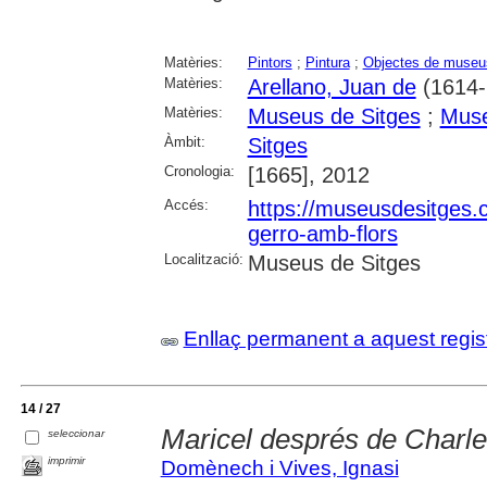
Matèries:
Pintors
;
Pintura
;
Objectes de museu
Matèries:
Arellano, Juan de
(1614-
Matèries:
Museus de Sitges
;
Muse
Àmbit:
Sitges
Cronologia:
[1665], 2012
Accés:
https://museusdesitges.
gerro-amb-flors
Localització:
Museus de Sitges
Enllaç permanent a aquest regis
14 / 27
Maricel després de Charl
seleccionar
imprimir
Domènech i Vives, Ignasi