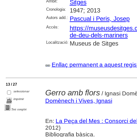
Àmbit:
Sitges
Cronologia:
1947; 2013
Autors add.:
Pascual i Peris, Josep
Accés:
https://museusdesitges.
de-deu-dels-mariners
Localització:
Museus de Sitges
Enllaç permanent a aquest regis
13 / 27
Gerro amb flors
seleccionar
/ Ignasi Domè
imprimir
Domènech i Vives, Ignasi
Text complet
En:
La Peça del Mes : Consorci del
2012)
Bibliografia bàsica.