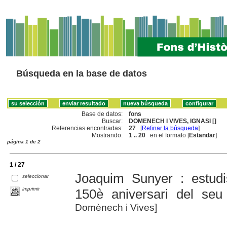
Búsqueda en la base de datos
Base de datos:
fons
Buscar:
DOMENECH I VIVES, IGNASI []
Referencias encontradas:
27
[
Refinar la búsqueda
]
Mostrando:
1 .. 20
en el formato [
Estandar
]
página 1 de 2
1 / 27
Joaquim Sunyer : estud
seleccionar
imprimir
150è aniversari del seu
Domènech i Vives]