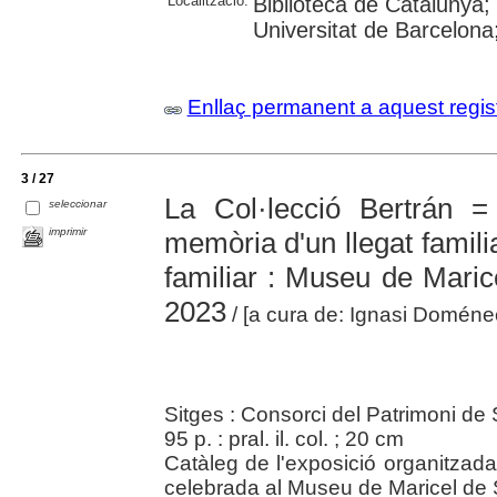
Localització:
Biblioteca de Catalunya;
Universitat de Barcelona
Enllaç permanent a aquest regis
3 / 27
La Col·lecció Bertrán =
seleccionar
imprimir
memòria d'un llegat famil
familiar : Museu de Maric
2023
/ [a cura de: Ignasi Doméne
Sitges : Consorci del Patrimoni de 
95 p. : pral. il. col. ; 20 cm
Catàleg de l'exposició organitzada
celebrada al Museu de Maricel de S