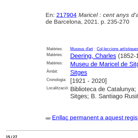
En:
217904
Maricel : cent anys d'a
de Barcelona, 2021. p. 235-270
Matèries:
Museus d'art
;
Col·leccions artístique
Matèries:
Deering, Charles
(1852-
Matèries:
Museu de Maricel de Sit
Àmbit:
Sitges
Cronologia:
[1921 - 2020]
Localització:
Biblioteca de Catalunya
Sitges; B. Santiago Rusiñ
Enllaç permanent a aquest regis
15 / 27