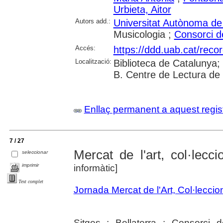
Urbieta, Aitor
Autors add.:
Universitat Autònoma de
Musicologia ;
Consorci d
Accés:
https://ddd.uab.cat/reco
Localització:
Biblioteca de Catalunya;
B. Centre de Lectura de
Enllaç permanent a aquest regis
7 / 27
Mercat de l'art, col·lec
seleccionar
imprimir
informàtic]
Text complet
Jornada Mercat de l'Art, Col·lecci
Sitges ; Bellaterra : Consorci d