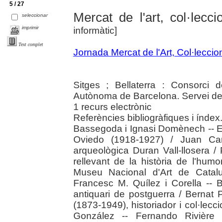
5 / 27
Mercat de l'art, col·lec
seleccionar
imprimir
informàtic]
Text complet
Jornada Mercat de l'Art, Col·lecci
Sitges ; Bellaterra : Consorci d
Autònoma de Barcelona. Servei de
1 recurs electrònic
Referències bibliogràfiques i índe
Bassegoda i Ignasi Domènech -- E
Oviedo (1918-1927) / Juan Carl
arqueològica Duran Vall-llosera /
rellevant de la història de l'humor
Museu Nacional d'Art de Catalu
Francesc M. Quílez i Corella --
antiquari de postguerra / Bernat 
(1873-1949), historiador i col·lecc
González -- Fernando Rivière 