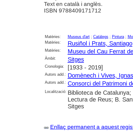
Text en català i anglès.
ISBN 9788409171712
Matèries:
Museus d'art
;
Catàlegs
;
Pintura
;
Mo
Matèries:
Rusiñol i Prats, Santiago
Matèries:
Museu del Cau Ferrat de
Àmbit:
Sitges
Cronologia:
[1933 - 2019]
Autors add.:
Domènech i Vives, Ignas
Autors add.:
Consorci del Patrimoni d
Localització:
Biblioteca de Catalunya;
Lectura de Reus; B. San
Sitges
Enllaç permanent a aquest regis