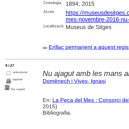
Cronologia:
1894; 2015
Accés:
https://museusdesitges.c
mes-novembre-2016-nu-
Localització:
Museus de Sitges
Enllaç permanent a aquest regis
9 / 27
Nu ajagut amb les mans a
seleccionar
imprimir
Domènech i Vives, Ignasi
Text complet
En:
La Peça del Mes : Consorci del
2015)
Bibliografia.