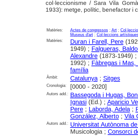
col·leccionisme / Sara Vila Gom
1933): metge, polític, benefactor i
Matèries:
Actes de congressos
;
Art
;
Col·lecci
Museus d'art
;
Col·leccions artístique
Matèries:
Duran i Farell, Pere
(192
1949) ;
Falgueras, Bald
Alexandre
(1873-1949) 
1992) ;
Fàbregas i Mas,
família
Àmbit:
Catalunya
;
Sitges
Cronologia:
[0000 - 2020]
Autors add.:
Bassegoda i Hugas, Bon
Ignasi
(Ed.) ;
Aparicio V
Pere
;
Laborda, Adela
;
González, Alberto
;
Vila
Autors add.:
Universitat Autònoma de
Musicologia ;
Consorci d