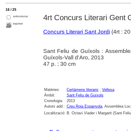
16 / 25
4rt Concurs Literari Gent 
seleccionar
imprimir
Concurs Literari Sant Jordi
(4rt : 2
Sant Feliu de Guíxols : Assemble
Guíxols-Vall d'Aro, 2013
47 p. ; 30 cm
Matèries:
Certàmens literaris
;
Vellesa
Àmbit:
Sant Feliu de Guíxols
Cronologia:
2013
Autors add.:
Creu Roja Espanyola
. Assemblea Loca
Localització:
B. Octavi Viader i Margarit (Sant Feli