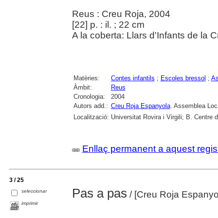
Reus : Creu Roja, 2004
[22] p. : il. ; 22 cm
A la coberta: Llars d'Infants de la
Matèries:
Contes infantils
;
Escoles bressol
;
As
Àmbit:
Reus
Cronologia:
2004
Autors add.:
Creu Roja Espanyola
. Assemblea Loc
Localització:
Universitat Rovira i Virgili; B. Centr
Enllaç permanent a aquest regis
3 / 25
Pas a pas
seleccionar
/ [Creu Roja Espanyo
imprimir