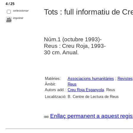
4 / 25
Tots : full informatiu de 
seleccionar
imprimir
Núm.1 (octubre 1993)-
Reus : Creu Roja, 1993-
30 cm. Anual.
Matèries:
Associacions humanitàries
;
Revistes
Àmbit:
Reus
Autors add.:
Creu Roja Espanyola
. Reus
Localització:
B. Centre de Lectura de Reus
Enllaç permanent a aquest regis