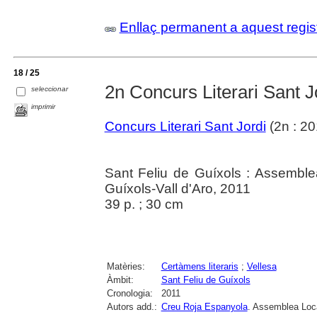
Enllaç permanent a aquest regis
18 / 25
2n Concurs Literari Sant J
seleccionar
imprimir
Concurs Literari Sant Jordi
(2n : 20
Sant Feliu de Guíxols : Assemble
Guíxols-Vall d'Aro, 2011
39 p. ; 30 cm
Matèries:
Certàmens literaris
;
Vellesa
Àmbit:
Sant Feliu de Guíxols
Cronologia:
2011
Autors add.:
Creu Roja Espanyola
. Assemblea Loca