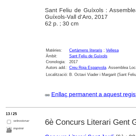
Sant Feliu de Guíxols : Assemble
Guíxols-Vall d'Aro, 2017
62 p. ; 30 cm
Matèries:
Certàmens literaris
;
Vellesa
Àmbit:
Sant Feliu de Guíxols
Cronologia:
2017
Autors add.:
Creu Roja Espanyola
. Assemblea Loca
Localització:
B. Octavi Viader i Margarit (Sant Feli
Enllaç permanent a aquest regis
13 / 25
6è Concurs Literari Gent 
seleccionar
imprimir