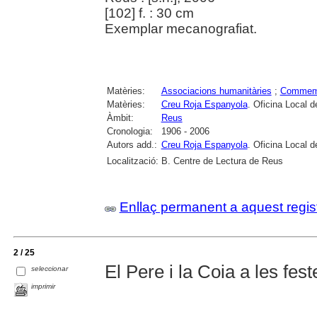
[102] f. : 30 cm
Exemplar mecanografiat.
Matèries:
Associacions humanitàries
;
Commem
Matèries:
Creu Roja Espanyola
. Oficina Local 
Àmbit:
Reus
Cronologia:
1906 - 2006
Autors add.:
Creu Roja Espanyola
. Oficina Local 
Localització:
B. Centre de Lectura de Reus
Enllaç permanent a aquest regis
2 / 25
El Pere i la Coia a les fest
seleccionar
imprimir