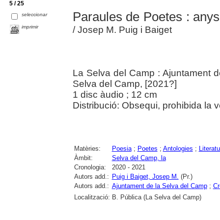
5 / 25
Paraules de Poetes : any
seleccionar
imprimir
/ Josep M. Puig i Baiget
La Selva del Camp : Ajuntament d
Selva del Camp, [2021?]
1 disc àudio ; 12 cm
Distribució: Obsequi, prohibida la 
Matèries:
Poesia
;
Poetes
;
Antologies
;
Literatu
Àmbit:
Selva del Camp, la
Cronologia:
2020 - 2021
Autors add.:
Puig i Baiget, Josep M.
(Pr.)
Autors add.:
Ajuntament de la Selva del Camp
;
Cr
Localització:
B. Pública (La Selva del Camp)