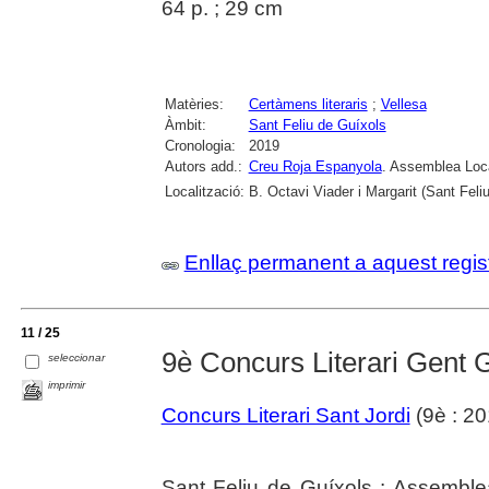
64 p. ; 29 cm
Matèries:
Certàmens literaris
;
Vellesa
Àmbit:
Sant Feliu de Guíxols
Cronologia:
2019
Autors add.:
Creu Roja Espanyola
. Assemblea Loca
Localització:
B. Octavi Viader i Margarit (Sant Feli
Enllaç permanent a aquest regis
11 / 25
9è Concurs Literari Gent 
seleccionar
imprimir
Concurs Literari Sant Jordi
(9è : 20
Sant Feliu de Guíxols : Assemble