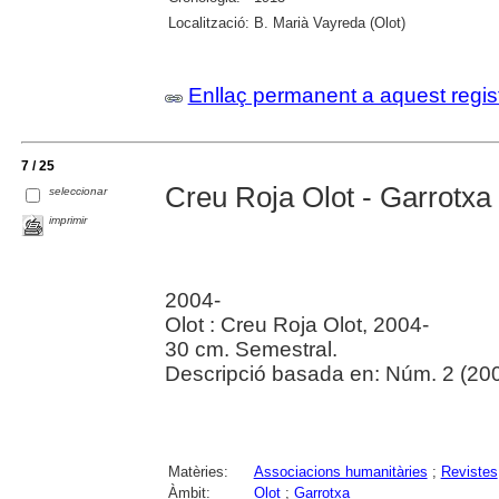
Localització:
B. Marià Vayreda (Olot)
Enllaç permanent a aquest regis
7 / 25
Creu Roja Olot - Garrotxa :
seleccionar
imprimir
2004-
Olot : Creu Roja Olot, 2004-
30 cm. Semestral.
Descripció basada en: Núm. 2 (200
Matèries:
Associacions humanitàries
;
Revistes
Àmbit:
Olot
;
Garrotxa