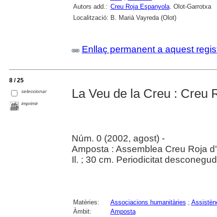
Autors add.:
Creu Roja Espanyola
. Olot-Garrotxa
Localització:
B. Marià Vayreda (Olot)
Enllaç permanent a aquest regis
8 / 25
La Veu de la Creu : Creu 
seleccionar
imprimir
Núm. 0 (2002, agost) -
Amposta : Assemblea Creu Roja d
Il. ; 30 cm. Periodicitat desconegud
Matèries:
Associacions humanitàries
;
Assistènc
Àmbit:
Amposta