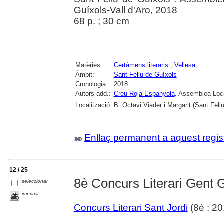
Guíxols-Vall d'Aro, 2018
68 p. ; 30 cm
Matèries:
Certàmens literaris
;
Vellesa
Àmbit:
Sant Feliu de Guíxols
Cronologia:
2018
Autors add.:
Creu Roja Espanyola
. Assemblea Loca
Localització:
B. Octavi Viader i Margarit (Sant Feli
Enllaç permanent a aquest regis
12 / 25
8è Concurs Literari Gent 
seleccionar
imprimir
Concurs Literari Sant Jordi
(8è : 20