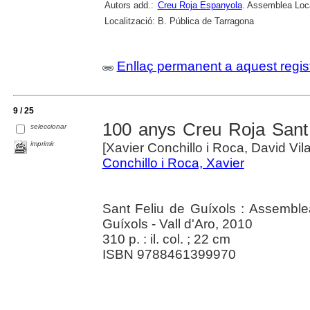
Autors add.:
Creu Roja Espanyola
. Assemblea Loc
Localització:
B. Pública de Tarragona
Enllaç permanent a aquest regis
9 / 25
100 anys Creu Roja Sant 
seleccionar
imprimir
[Xavier Conchillo i Roca, David Vil
Conchillo i Roca, Xavier
Sant Feliu de Guíxols : Assemble
Guíxols - Vall d'Aro, 2010
310 p. : il. col. ; 22 cm
ISBN 9788461399970