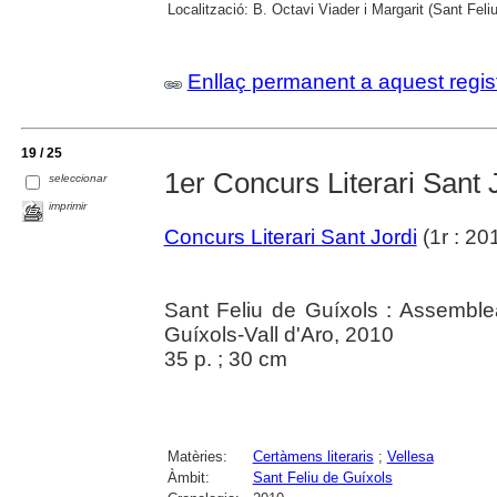
Localització:
B. Octavi Viader i Margarit (Sant Feli
Enllaç permanent a aquest regis
19 / 25
1er Concurs Literari Sant 
seleccionar
imprimir
Concurs Literari Sant Jordi
(1r : 20
Sant Feliu de Guíxols : Assemble
Guíxols-Vall d'Aro, 2010
35 p. ; 30 cm
Matèries:
Certàmens literaris
;
Vellesa
Àmbit:
Sant Feliu de Guíxols