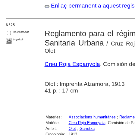
Enllaç permanent a aquest regis
6 / 25
Reglamento para el régim
seleccionar
imprimir
Sanitaria Urbana
/ Cruz Roj
Olot
Creu Roja Espanyola
. Comisión de
Olot : Imprenta Alzamora, 1913
41 p. ; 17 cm
Matèries:
Associacions humanitàries
;
Reglame
Matèries:
Creu Roja Espanyola
. Comisión de Pa
Àmbit:
Olot
;
Garrotxa
Cronologia:
1913