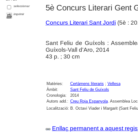
5è Concurs Literari Gent 
seleccionar
imprimir
Concurs Literari Sant Jordi
(5è : 20
Sant Feliu de Guíxols : Assemble
Guíxols-Vall d'Aro, 2014
43 p. ; 30 cm
Matèries:
Certàmens literaris
;
Vellesa
Àmbit:
Sant Feliu de Guíxols
Cronologia:
2014
Autors add.:
Creu Roja Espanyola
. Assemblea Loca
Localització:
B. Octavi Viader i Margarit (Sant Feli
Enllaç permanent a aquest regis