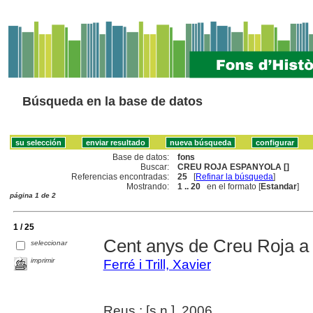
Búsqueda en la base de datos
Base de datos:
fons
Buscar:
CREU ROJA ESPANYOLA []
Referencias encontradas:
25
[
Refinar la búsqueda
]
Mostrando:
1 .. 20
en el formato [
Estandar
]
página 1 de 2
1 / 25
Cent anys de Creu Roja a
seleccionar
imprimir
Ferré i Trill, Xavier
Reus : [s.n.], 2006