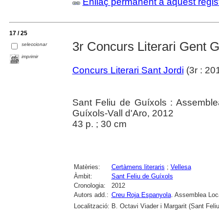
Enllaç permanent a aquest regis
17 / 25
3r Concurs Literari Gent 
seleccionar
imprimir
Concurs Literari Sant Jordi
(3r : 20
Sant Feliu de Guíxols : Assemble
Guíxols-Vall d'Aro, 2012
43 p. ; 30 cm
Matèries:
Certàmens literaris
;
Vellesa
Àmbit:
Sant Feliu de Guíxols
Cronologia:
2012
Autors add.:
Creu Roja Espanyola
. Assemblea Loca
Localització:
B. Octavi Viader i Margarit (Sant Feli