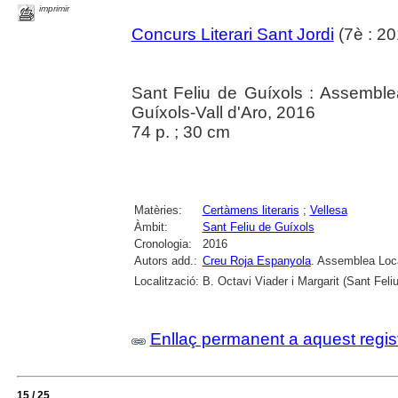
imprimir
Concurs Literari Sant Jordi
(7è : 20
Sant Feliu de Guíxols : Assemble
Guíxols-Vall d'Aro, 2016
74 p. ; 30 cm
Matèries:
Certàmens literaris
;
Vellesa
Àmbit:
Sant Feliu de Guíxols
Cronologia:
2016
Autors add.:
Creu Roja Espanyola
. Assemblea Loca
Localització:
B. Octavi Viader i Margarit (Sant Feli
Enllaç permanent a aquest regis
15 / 25