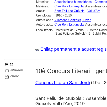
Matèries:
Associacions humanitàries
;
Commem
Matèries:
Creu Roja Espanyola
. Assemblea loca
Àmbit:
Sant Feliu de Guíxols
;
Vall d'Aro
Cronologia:
[1910 - 2010]
Autors add.:
Vilardebó González, David
Autors add.:
Creu Roja Espanyola
. Assemblea loca
Localització:
Universitat de Girona; B. Mercè Rodore
(Sant Feliu de Guíxols); B. Baldiri Rei
Enllaç permanent a aquest regis
10 / 25
10è Concurs Literari : gen
seleccionar
imprimir
Concurs Literari Sant Jordi
(10è : 2
Sant Feliu de Guíxols : Assemble
Guíxols-Vall d'Aro, 2019