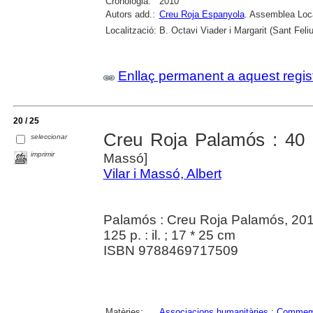
Cronologia:
2010
Autors add.:
Creu Roja Espanyola
. Assemblea Loca
Localització:
B. Octavi Viader i Margarit (Sant Feli
Enllaç permanent a aquest regis
20 / 25
Creu Roja Palamós : 40 
seleccionar
imprimir
Massó]
Vilar i Massó, Albert
Palamós : Creu Roja Palamós, 20
125 p. : il. ; 17 * 25 cm
ISBN 9788469717509
Matèries:
Associacions humanitàries
;
Commem