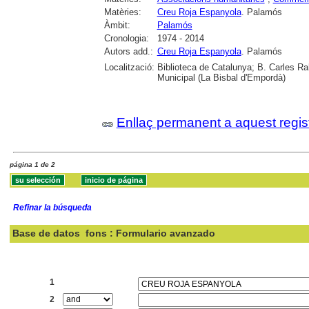
Matèries:
Creu Roja Espanyola
. Palamós
Àmbit:
Palamós
Cronologia:
1974 - 2014
Autors add.:
Creu Roja Espanyola
. Palamós
Localització:
Biblioteca de Catalunya; B. Carles Ra
Municipal (La Bisbal d'Empordà)
Enllaç permanent a aquest regis
página 1 de 2
Refinar la búsqueda
Base de datos
fons : Formulario avanzado
Buscar:
1
2