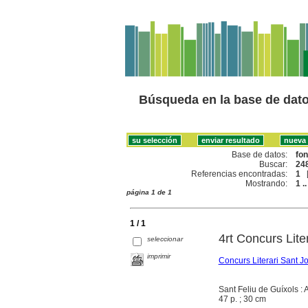
Búsqueda en la base de dat
Base de datos:
fo
Buscar:
248
Referencias encontradas:
1
Mostrando:
1 ..
página 1 de 1
1 / 1
4rt Concurs Lite
seleccionar
imprimir
Concurs Literari Sant Jo
Sant Feliu de Guíxols :
47 p. ; 30 cm