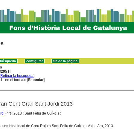
os
ns
295 []
[
Refinar la búsqueda
]
 1
en el formato [
Estandar
]
rari Gent Gran Sant Jordi 2013
rdi
(4rt : 2013 : Sant Feliu de Guíxols )
 Assemblea local de Creu Roja a Sant Feliu de Guíxols-Vall d'Aro, 2013