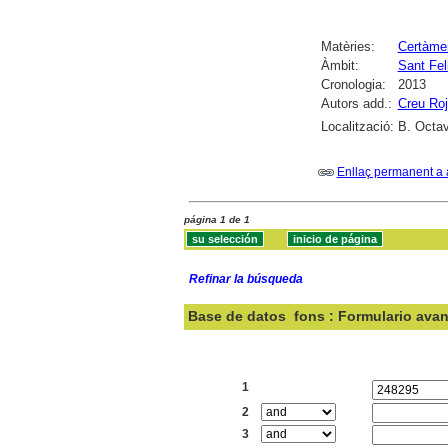
Matèries:
Certàmen
Àmbit:
Sant Fel
Cronologia:
2013
Autors add.:
Creu Ro
Localització:
B. Octav
Enllaç permanent a 
página 1 de 1
Refinar la búsqueda
Base de datos
fons : Formulario ava
Buscar:
1
2
3