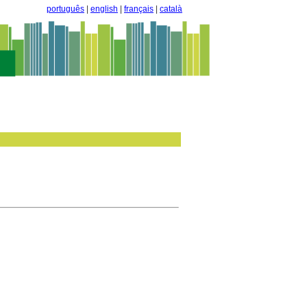
português
|
english
|
français
|
català