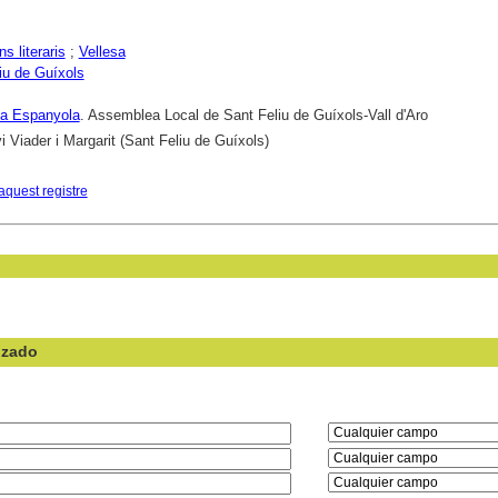
s literaris
;
Vellesa
iu de Guíxols
ja Espanyola
. Assemblea Local de Sant Feliu de Guíxols-Vall d'Aro
i Viader i Margarit (Sant Feliu de Guíxols)
aquest registre
nzado
en el campo: