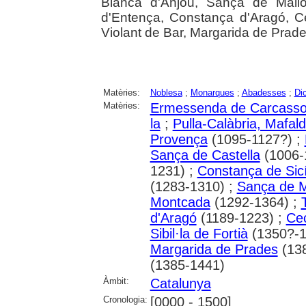
Blanca d'Anjou, Sança de Mallo
d'Entença, Constança d'Aragó, Ce
Violant de Bar, Margarida de Prade
Matèries:
Noblesa
;
Monarques
;
Abadesses
;
Dic
Matèries:
Ermessenda de Carcass
la
;
Pulla-Calàbria, Mafal
Provença
(1095-1127?) ;
Sança de Castella
(1006-
1231) ;
Constança de Sicí
(1283-1310) ;
Sança de M
Montcada
(1292-1364) ;
d'Aragó
(1189-1223) ;
Ce
Sibil·la de Fortià
(1350?-1
Margarida de Prades
(138
(1385-1441)
Àmbit:
Catalunya
Cronologia:
[0000 - 1500]