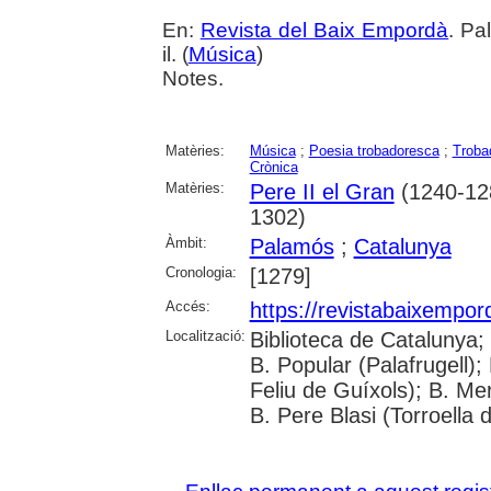
En:
Revista del Baix Empordà
. Pa
il. (
Música
)
Notes.
Matèries:
Música
;
Poesia trobadoresca
;
Troba
Crònica
Matèries:
Pere II el Gran
(1240-12
1302)
Àmbit:
Palamós
;
Catalunya
Cronologia:
[1279]
Accés:
https://revistabaixempo
Localització:
Biblioteca de Catalunya;
B. Popular (Palafrugell);
Feliu de Guíxols); B. Me
B. Pere Blasi (Torroella 