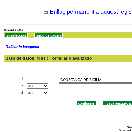
Enllaç permanent a aquest regis
página 1 de 1
Refinar la búsqueda
Base de datos
fons : Formulario avanzado
Buscar:
1
2
3
Sea
Powered