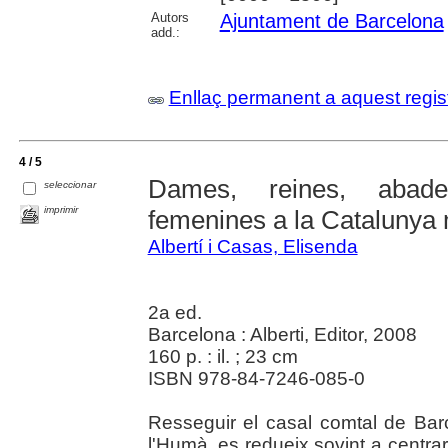
Autors
Ajuntament de Barcelona
add.:
Enllaç permanent a aquest regis
4 / 5
Dames, reines, abades
seleccionar
imprimir
femenines a la Catalunya
Albertí i Casas, Elisenda
2a ed.
Barcelona : Alberti, Editor, 2008
160 p. : il. ; 23 cm
ISBN 978-84-7246-085-0
Resseguir el casal comtal de Barc
l'Humà, es redueix sovint a centrar