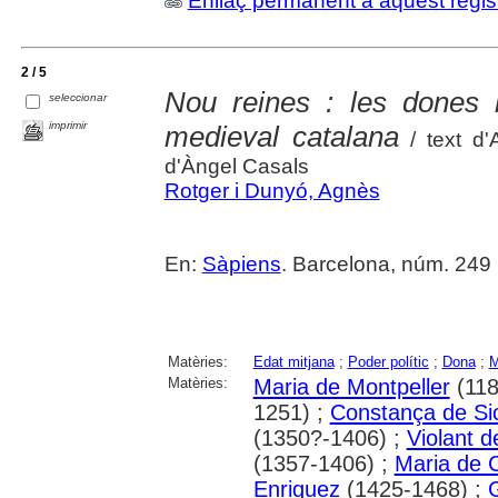
Enllaç permanent a aquest regis
2 / 5
Nou reines : les dones m
seleccionar
imprimir
medieval catalana
/ text d'
d'Àngel Casals
Rotger i Dunyó, Agnès
En:
Sàpiens
. Barcelona, núm. 249 
Matèries:
Edat mitjana
;
Poder polític
;
Dona
;
M
Matèries:
Maria de Montpeller
(118
1251) ;
Constança de Sic
(1350?-1406) ;
Violant d
(1357-1406) ;
Maria de C
Enriquez
(1425-1468) ;