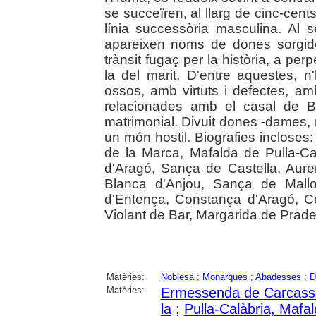
se succeïren, al llarg de cinc-cents
línia successòria masculina. Al se
apareixen noms de dones sorgide
trànsit fugaç per la història, a per
la del marit. D'entre aquestes, n
ossos, amb virtuts i defectes, am
relacionades amb el casal de Ba
matrimonial. Divuit dones -dames, 
un món hostil. Biografies inclos
de la Marca, Mafalda de Pulla-Ca
d'Aragó, Sança de Castella, Aurem
Blanca d'Anjou, Sança de Mallo
d'Entença, Constança d'Aragó, Ce
Violant de Bar, Margarida de Prade
Matèries:
Noblesa
;
Monarques
;
Abadesses
;
D
Matèries:
Ermessenda de Carcas
la
;
Pulla-Calàbria, Mafa