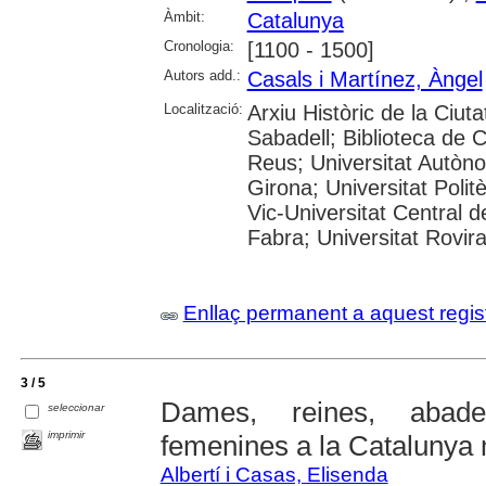
Àmbit:
Catalunya
Cronologia:
[1100 - 1500]
Autors add.:
Casals i Martínez, Àngel
Localització:
Arxiu Històric de la Ciut
Sabadell; Biblioteca de 
Reus; Universitat Autòno
Girona; Universitat Polit
Vic-Universitat Central 
Fabra; Universitat Rovira i
Enllaç permanent a aquest regis
3 / 5
Dames, reines, abades
seleccionar
imprimir
femenines a la Catalunya
Albertí i Casas, Elisenda