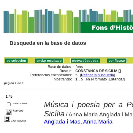
Búsqueda en la base de datos
Base de datos:
fons
Buscar:
CONSTANCA DE SICILIA []
Referencias encontradas:
5
[
Refinar la búsqueda
]
Mostrando:
1 .. 5
en el formato [
Estandar
]
página 1 de 1
1 / 5
Música i poesia per a P
seleccionar
imprimir
Sicília
/ Anna Maria Anglada i Ma
Anglada i Mas, Anna Maria
Text complet