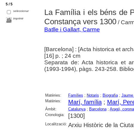
5 / 5
La Família i els béns de P
seleccionar
imprimir
Constança vers 1300
/ Carm
Batlle i Gallart, Carme
[Barcelona] : [Acta historica et ar
[16] p. ; 24 cm
Separata de: Acta historica et a
(1993-1994), pàgs. 243-258. Bibliog
Matèries:
Famílies
;
Notaris
;
Biografia
;
Jaume I
Matèries:
Marí, família
;
Marí, Per
Àmbit:
Catalunya
;
Barcelona
;
Aragó, corona
Cronologia:
[1300]
Localització:
Arxiu Històric de la Ciut