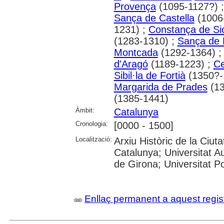
Provença
(1095-1127?) 
Sança de Castella
(1006
1231) ;
Constança de Sic
(1283-1310) ;
Sança de 
Montcada
(1292-1364) 
d'Aragó
(1189-1223) ;
Ce
Sibil·la de Fortià
(1350?-
Margarida de Prades
(13
(1385-1441)
Àmbit:
Catalunya
Cronologia:
[0000 - 1500]
Localització:
Arxiu Històric de la Ciut
Catalunya; Universitat A
de Girona; Universitat P
Enllaç permanent a aquest regis