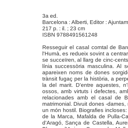
3a ed.
Barcelona : Alberti, Editor : Ajunt
217 p. : il. ; 23 cm
ISBN 9788491561248
Resseguir el casal comtal de Barc
l'Humà, es redueix sovint a centrar
se succeïren, al llarg de cinc-cents
línia successòria masculina. Al se
apareixen noms de dones sorgide
trànsit fugaç per la història, a per
la del marit. D'entre aquestes, n
ossos, amb virtuts i defectes, am
relacionades amb el casal de Ba
matrimonial. Divuit dones -dames, 
un món hostil. Biografies inclos
de la Marca, Mafalda de Pulla-Ca
d'Aragó, Sança de Castella, Aurem