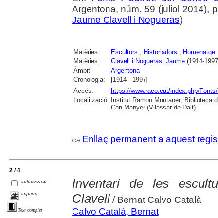
Argentona, núm. 59 (juliol 2014), p. 
Jaume Clavell i Nogueras
)
Matèries:
Escultors
;
Historiadors
;
Homenatge
Matèries:
Clavell i Nogueras, Jaume
(1914-1997
Àmbit:
Argentona
Cronologia:
[1914 - 1997]
Accés:
https://www.raco.cat/index.php/Fonts/
Localització:
Institut Ramon Muntaner; Biblioteca 
Can Manyer (Vilassar de Dalt)
Enllaç permanent a aquest regis
2 / 4
Inventari de les escul
seleccionar
imprimir
Clavell
/ Bernat Calvo Català
Calvo Català, Bernat
Text complet