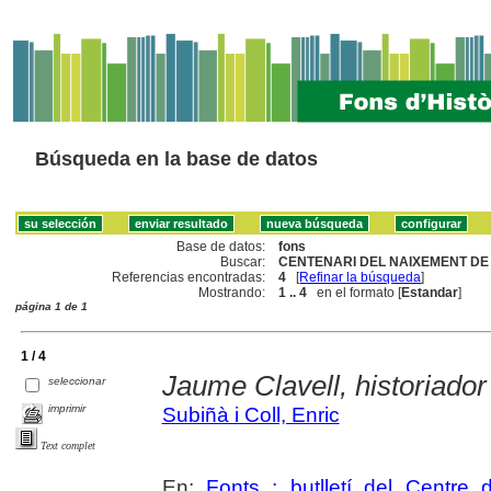
Búsqueda en la base de datos
Base de datos:
fons
Buscar:
CENTENARI DEL NAIXEMENT DE 
Referencias encontradas:
4
[
Refinar la búsqueda
]
Mostrando:
1 .. 4
en el formato [
Estandar
]
página 1 de 1
1 / 4
Jaume Clavell, historiador
seleccionar
imprimir
Subiñà i Coll, Enric
Text complet
En:
Fonts : butlletí del Centre 