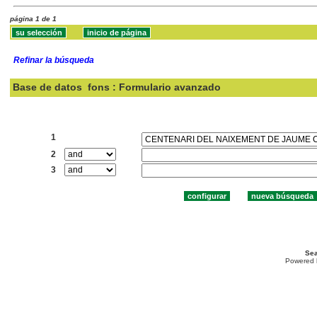
página 1 de 1
Refinar la búsqueda
Base de datos
fons : Formulario avanzado
Buscar:
1
2
3
Sea
Powered