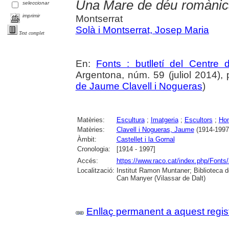
Una Mare de déu romànic
seleccionar
imprimir
Montserrat
Solà i Montserrat, Josep Maria
Text complet
En:
Fonts : butlletí del Centre 
Argentona, núm. 59 (juliol 2014), p.
de Jaume Clavell i Nogueras
)
Matèries:
Escultura
;
Imatgeria
;
Escultors
;
Ho
Matèries:
Clavell i Nogueras, Jaume
(1914-1997
Àmbit:
Castellet i la Gornal
Cronologia:
[1914 - 1997]
Accés:
https://www.raco.cat/index.php/Fonts/
Localització:
Institut Ramon Muntaner; Biblioteca 
Can Manyer (Vilassar de Dalt)
Enllaç permanent a aquest regis