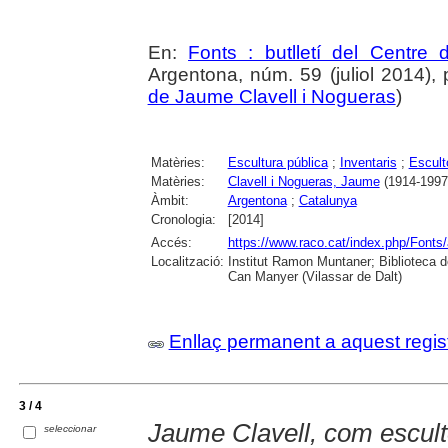
En:
Fonts : butlletí del Centre 
Argentona, núm. 59 (juliol 2014), p.
de Jaume Clavell i Nogueras
)
Matèries:
Escultura pública
;
Inventaris
;
Escult
Matèries:
Clavell i Nogueras, Jaume
(1914-1997
Àmbit:
Argentona
;
Catalunya
Cronologia:
[2014]
Accés:
https://www.raco.cat/index.php/Fonts/
Localització:
Institut Ramon Muntaner; Biblioteca 
Can Manyer (Vilassar de Dalt)
Enllaç permanent a aquest regis
3 / 4
Jaume Clavell, com escult
seleccionar