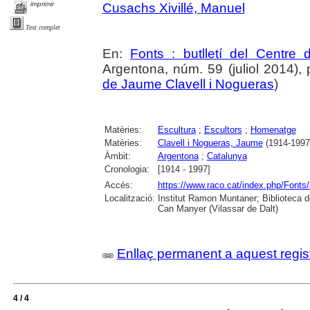
imprimir
Cusachs Xivillé, Manuel
Text complet
En:
Fonts : butlletí del Centre 
Argentona, núm. 59 (juliol 2014), p.
de Jaume Clavell i Nogueras
)
Matèries:
Escultura
;
Escultors
;
Homenatge
Matèries:
Clavell i Nogueras, Jaume
(1914-1997
Àmbit:
Argentona
;
Catalunya
Cronologia:
[1914 - 1997]
Accés:
https://www.raco.cat/index.php/Fonts/
Localització:
Institut Ramon Muntaner; Biblioteca 
Can Manyer (Vilassar de Dalt)
Enllaç permanent a aquest regis
4 / 4