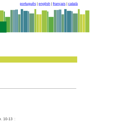
português
|
english
|
français
|
català
p. 10-13 :