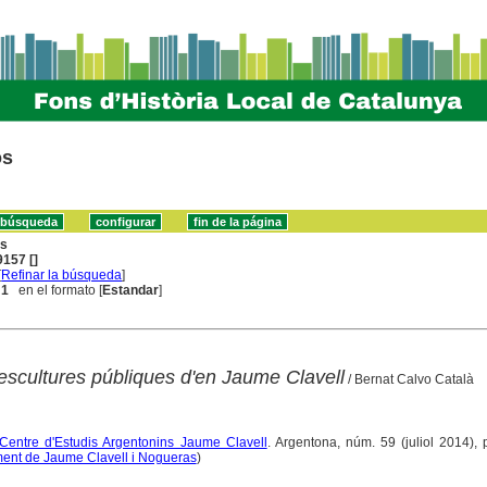
os
ns
157 []
[
Refinar la búsqueda
]
 1
en el formato [
Estandar
]
 escultures públiques d'en Jaume Clavell
/ Bernat Calvo Català
l Centre d'Estudis Argentonins Jaume Clavell
. Argentona, núm. 59 (juliol 2014), 
ment de Jaume Clavell i Nogueras
)