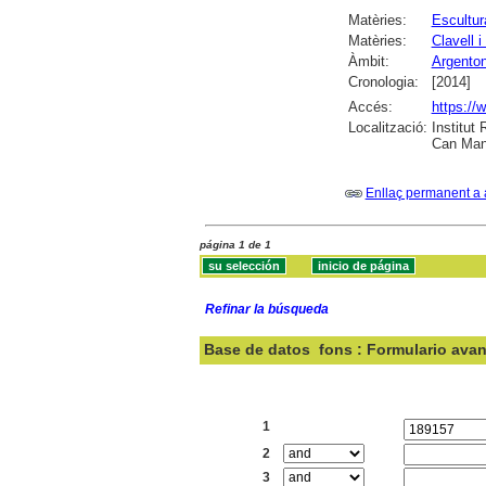
Matèries:
Escultur
Matèries:
Clavell 
Àmbit:
Argento
Cronologia:
[2014]
Accés:
https://
Localització:
Institut
Can Many
Enllaç permanent a 
página 1 de 1
Refinar la búsqueda
Base de datos
fons : Formulario ava
Buscar:
1
2
3