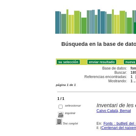
Búsqueda en la base de dat
Base de datos:
fo
Buscar:
189
Referencias encontradas:
1
Mostrando:
1 ..
página 1 de 1
1 / 1
Inventari de les
seleccionar
Calvo Català, Bernat
imprimir
En:
Fonts : butlletí de
Text complet
il. (
Centenari del naixe