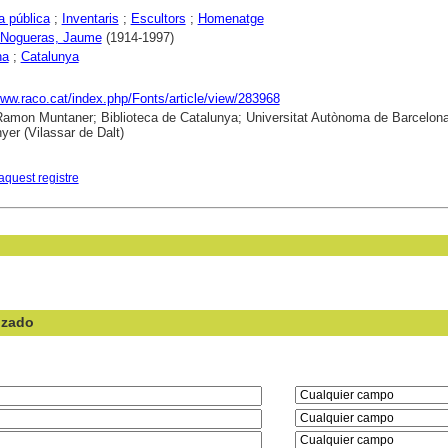
a pública
;
Inventaris
;
Escultors
;
Homenatge
i Nogueras, Jaume
(1914-1997)
na
;
Catalunya
www.raco.cat/index.php/Fonts/article/view/283968
 Ramon Muntaner; Biblioteca de Catalunya; Universitat Autònoma de Barcelona
er (Vilassar de Dalt)
aquest registre
nzado
en el campo: