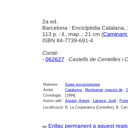
2a ed.
Barcelona : Enciclpèdia Catalana,
113 p. : il., map. ; 21 cm (
Caminant 
ISBN 84-7739-691-4
Conté:
-
062627
Castells de Centelles i Ca
Matèries:
Guies excursionistes
Àmbit:
Catalunya
;
Montserrat, massís de
;
G
Cronologia:
[1994]
Autors add.:
Aragón, Antoni
;
Lalueza, Jordi
;
Porte
Localització:
B. La Cooperativa (Centelles); B. Can
Enllaç permanent a aquest regis