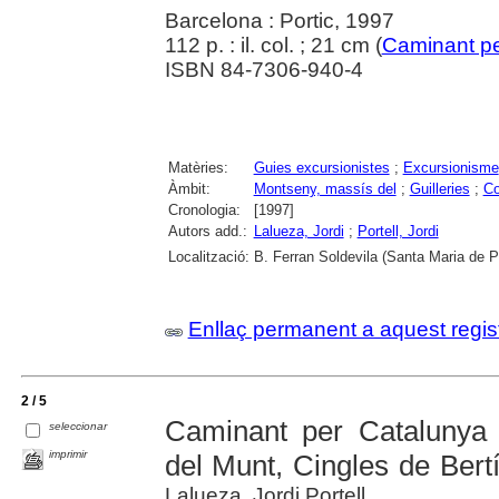
Barcelona : Portic, 1997
112 p. : il. col. ; 21 cm (
Caminant pe
ISBN 84-7306-940-4
Matèries:
Guies excursionistes
;
Excursionisme
Àmbit:
Montseny, massís del
;
Guilleries
;
Co
Cronologia:
[1997]
Autors add.:
Lalueza, Jordi
;
Portell, Jordi
Localització:
B. Ferran Soldevila (Santa Maria de P
Enllaç permanent a aquest regis
2 / 5
Caminant per Catalunya 
seleccionar
imprimir
del Munt, Cingles de Bertí
Lalueza, Jordi Portell