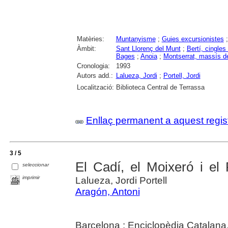
Matèries:
Muntanyisme
;
Guies excursionistes
Àmbit:
Sant Llorenç del Munt
;
Bertí, cingles
Bages
;
Anoia
;
Montserrat, massís d
Cronologia:
1993
Autors add.:
Lalueza, Jordi
;
Portell, Jordi
Localització:
Biblioteca Central de Terrassa
Enllaç permanent a aquest regis
3 / 5
El Cadí, el Moixeró i el
seleccionar
imprimir
Lalueza, Jordi Portell
Aragón, Antoni
Barcelona : Enciclopèdia Catalana