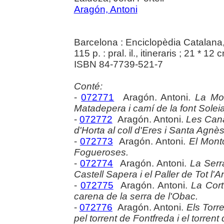
Aragón, Antoni
Barcelona : Enciclopèdia Catalana
115 p. : pral. il., itineraris ; 21 * 12 
ISBN 84-7739-521-7
Conté:
-
072771
Aragón. Antoni.
La Mo
Matadepera i camí de la font Soleia
-
072772
Aragón. Antoni.
Les Cana
d'Horta al coll d'Eres i Santa Agnès
-
072773
Aragón. Antoni.
El Montc
Fogueroses.
-
072774
Aragón. Antoni.
La Serr
Castell Sapera i el Paller de Tot l'A
-
072775
Aragón. Antoni.
La Cort
carena de la serra de l'Obac.
-
072776
Aragón. Antoni.
Els Torr
pel torrent de Fontfreda i el torrent