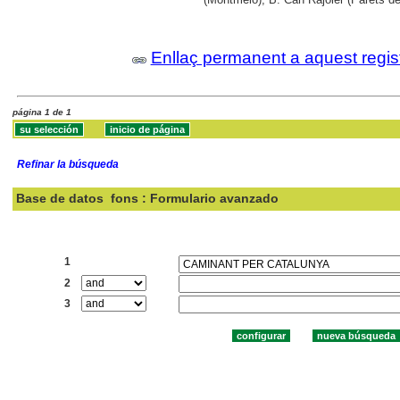
Enllaç permanent a aquest regis
página 1 de 1
Refinar la búsqueda
Base de datos
fons : Formulario avanzado
Buscar:
1
2
3