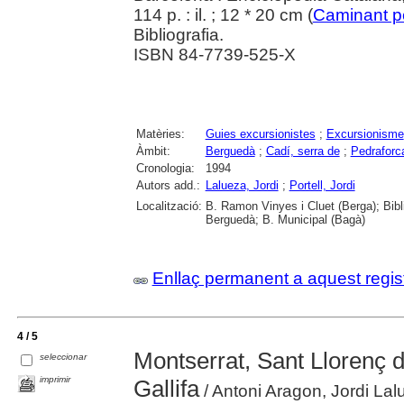
114 p. : il. ; 12 * 20 cm (
Caminant p
Bibliografia.
ISBN 84-7739-525-X
Matèries:
Guies excursionistes
;
Excursionisme
Àmbit:
Berguedà
;
Cadí, serra de
;
Pedraforc
Cronologia:
1994
Autors add.:
Lalueza, Jordi
;
Portell, Jordi
Localització:
B. Ramon Vinyes i Cluet (Berga); Bib
Berguedà; B. Municipal (Bagà)
Enllaç permanent a aquest regis
4 / 5
Montserrat, Sant Llorenç d
seleccionar
imprimir
Gallifa
/ Antoni Aragon, Jordi Lalu