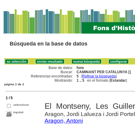
Búsqueda en la base de datos
Base de datos:
fons
Buscar:
CAMINANT PER CATALUNYA []
Referencias encontradas:
5
[
Refinar la búsqueda
]
Mostrando:
1 .. 5
en el formato [
Estandar
]
página 1 de 1
1 / 5
El Montseny, Les Guiller
seleccionar
imprimir
Aragon, Jordi Lalueza i Jordi Portel
Aragon, Antoni