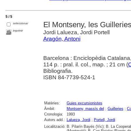
5 / 5
El Montseny, les Guilleries
seleccionar
imprimir
Jordi Lalueza, Jordi Portell
Aragón, Antoni
Barcelona : Enciclopèdia Catalana
114 p. : pral. il. col., map. ; 21 cm (
C
Bibliografia.
ISBN 84-7739-524-1
Matèries:
Guies excursionistes
Àmbit:
Montseny, massís del
;
Guilleries
;
Co
Cronologia:
1993
Autors add.:
Lalueza, Jordi
;
Portell, Jordi
Localització:
B. Pilarín Bayés (Vic); B. La Cooperat
(Montmeló); B. Can Rajoler (Parets de