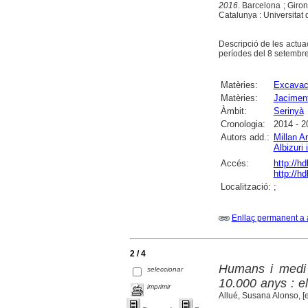
2016
. Barcelona ; Giro
Catalunya : Universitat
Descripció de les actua
períodes del 8 setembre
Matèries:
Excavac
Matèries:
Jaciment
Àmbit:
Serinyà
Cronologia:
2014 - 2
Autors add.:
Millan A
Albizuri 
Accés:
http://h
http://h
Localització:
;
Enllaç permanent a 
2 / 4
Humans i medi 
seleccionar
10.000 anys : el
imprimir
Allué, Susana Alonso, [et