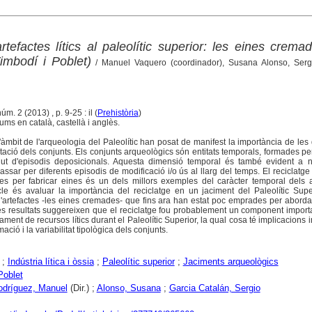
artefactes lítics al paleolític superior: les eines crema
Vimbodí i Poblet)
/ Manuel Vaquero (coordinador), Susana Alonso, Serg
úm. 2 (2013) , p. 9-25 : il (
Prehistòria
)
ums en català, castellà i anglès.
l'àmbit de l'arqueologia del Paleolític han posat de manifest la importància de les
tació dels conjunts. Els conjunts arqueològics són entitats temporals, formades per
t d'episodis deposicionals. Aquesta dimensió temporal és també evident a ni
ssar per diferents episodis de modificació i/o ús al llarg del temps. El reciclatg
 per fabricar eines és un dels millors exemples del caràcter temporal dels ar
icle és avaluar la importància del reciclatge en un jaciment del Paleolític Super
'artefactes -les eines cremades- que fins ara han estat poc emprades per abord
es resultats suggereixen que el reciclatge fou probablement un component import
ament de recursos lítics durant el Paleolític Superior, la qual cosa té implicacions 
ció i la variabilitat tipològica dels conjunts.
;
Indústria lítica i òssia
;
Paleolític superior
;
Jaciments arqueològics
Poblet
odríguez, Manuel
(Dir.) ;
Alonso, Susana
;
Garcia Catalán, Sergio