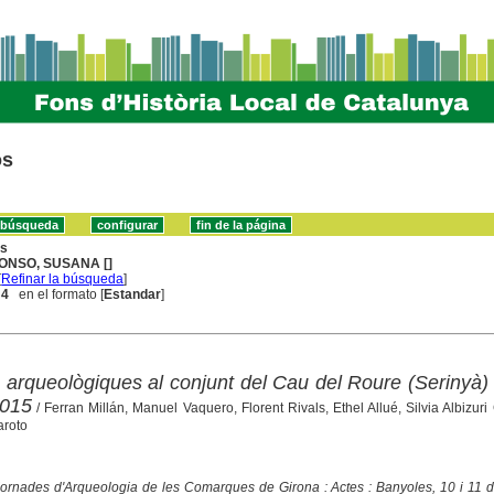
os
ns
ONSO, SUSANA []
[
Refinar la búsqueda
]
 4
en el formato [
Estandar
]
rqueològiques al conjunt del Cau del Roure (Serinyà)
2015
/ Ferran Millán, Manuel Vaquero, Florent Rivals, Ethel Allué, Silvia Albizuri
aroto
Jornades d'Arqueologia de les Comarques de Girona : Actes : Banyoles, 10 i 11 d