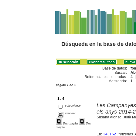
Búsqueda en la base de dat
Base de datos:
fo
Buscar:
AL
Referencias encontradas:
4
Mostrando:
1 ..
página 1 de 1
1 / 4
Les Campanyes a
seleccionar
els anys 2014-
imprimir
Susana Alonso, Julià M
Text complet
Text
complet
En:
243162
Tretzenes 