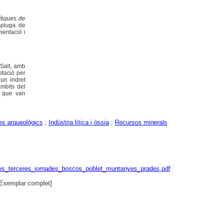
ítiques de
spluga de
mentació i
 Salt, amb
otació per
 un indret
àmbits del
s que van
es arqueològics
;
Indústria lítica i òssia
;
Recursos minerals
ctes_terceres_jornades_boscos_poblet_muntanyes_prades.pdf
Exemplar complet]