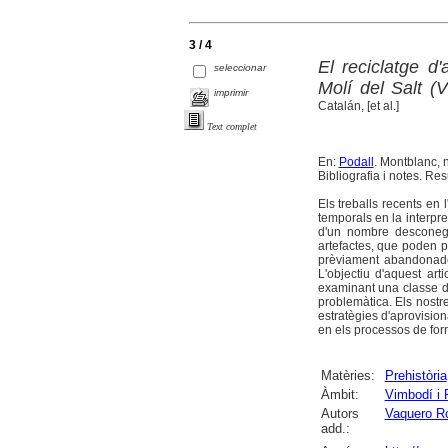
3 / 4
El reciclatge d'
seleccionar
Molí del Salt (
imprimir
Catalán, [et al.]
Text complet
En:
Podall
. Montblanc, n
Bibliografia i notes. Res
Els treballs recents en 
temporals en la interpre
d'un nombre desconegu
artefactes, que poden pa
prèviament abandonades
L'objectiu d'aquest art
examinant una classe d
problemàtica. Els nostr
estratègies d'aprovision
en els processos de forma
Matèries:
Prehistòria
Àmbit:
Vimbodí i 
Autors
Vaquero R
add.: