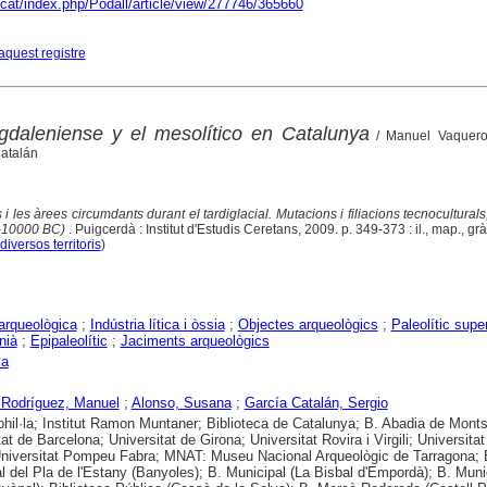
o.cat/index.php/Podall/article/view/277746/365660
aquest registre
gdaleniense y el mesolítico en Catalunya
/ Manuel Vaquero
Catalán
 i les àrees circumdants durant el tardiglacial. Mutacions i filiacions tecnoculturals
0-10000 BC)
. Puigcerdà : Institut d'Estudis Ceretans, 2009. p. 349-373 : il., map., grà
diversos territoris
)
arqueològica
;
Indústria lítica i òssia
;
Objectes arqueològics
;
Paleolític super
nià
;
Epipaleolític
;
Jaciments arqueològics
ya
 Rodríguez, Manuel
;
Alonso, Susana
;
García Catalán, Sergio
hil·la; Institut Ramon Muntaner; Biblioteca de Catalunya; B. Abadia de Monts
at de Barcelona; Universitat de Girona; Universitat Rovira i Virgili; Universitat
Universitat Pompeu Fabra; MNAT: Museu Nacional Arqueològic de Tarragona; 
 del Pla de l'Estany (Banyoles); B. Municipal (La Bisbal d'Empordà); B. Muni