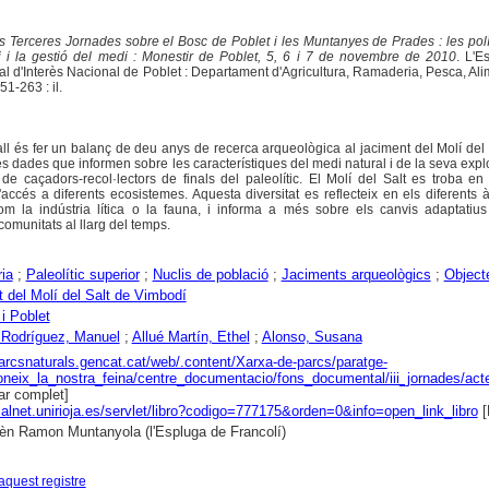
s Terceres Jornades sobre el Bosc de Poblet i les Muntanyes de Prades : les pol
ri i la gestió del medi : Monestir de Poblet, 5, 6 i 7 de novembre de 2010
. L'E
al d'Interès Nacional de Poblet : Departament d'Agricultura, Ramaderia, Pesca, Ali
1-263 : il.
ball és fer un balanç de deu anys de recerca arqueològica al jaciment del Molí del
s dades que informen sobre les característiques del medi natural i de la seva expl
de caçadors-recol·lectors de finals del paleolític. El Molí del Salt es troba en
'accés a diferents ecosistemes. Aquesta diversitat es reflecteix en els diferents 
com la indústria lítica o la fauna, i informa a més sobre els canvis adaptatiu
omunitats al llarg del temps.
ria
;
Paleolític superior
;
Nuclis de població
;
Jaciments arqueològics
;
Object
 del Molí del Salt de Vimbodí
i Poblet
 Rodríguez, Manuel
;
Allué Martín, Ethel
;
Alonso, Susana
parcsnaturals.gencat.cat/web/.content/Xarxa-de-parcs/paratge-
oneix_la_nostra_feina/centre_documentacio/fons_documental/iii_jornades/a
r complet]
dialnet.unirioja.es/servlet/libro?codigo=777175&orden=0&info=open_link_libro
[
n Ramon Muntanyola (l'Espluga de Francolí)
aquest registre