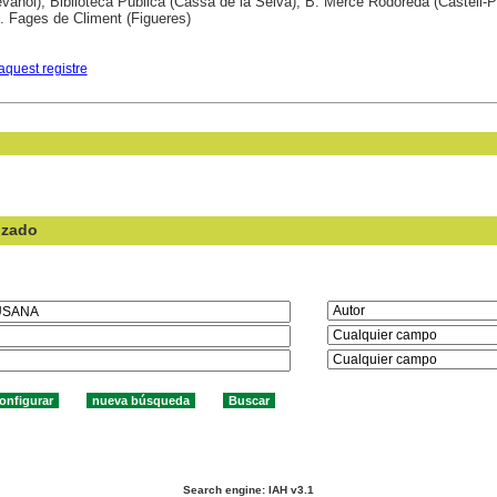
ànol); Biblioteca Pública (Cassà de la Selva); B. Mercè Rodoreda (Castell-Pl
B. Fages de Climent (Figueres)
aquest registre
nzado
en el campo:
Search engine: IAH v3.1