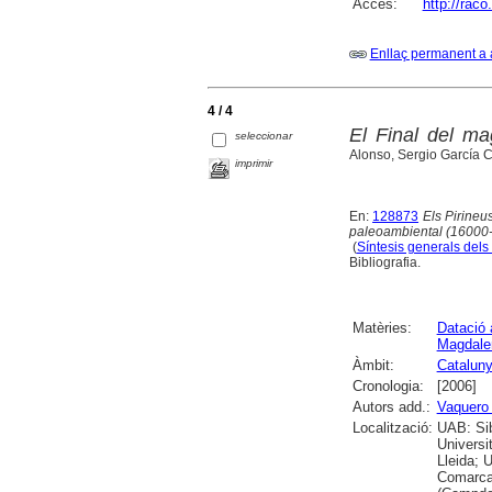
Accés:
http://rac
Enllaç permanent a 
4 / 4
El Final del ma
seleccionar
Alonso, Sergio García 
imprimir
En:
128873
Els Pirineus
paleoambiental (1600
(
Síntesis generals dels 
Bibliografia.
Matèries:
Datació 
Magdale
Àmbit:
Catalun
Cronologia:
[2006]
Autors add.:
Vaquero
Localització:
UAB: Sib
Universit
Lleida; 
Comarcal