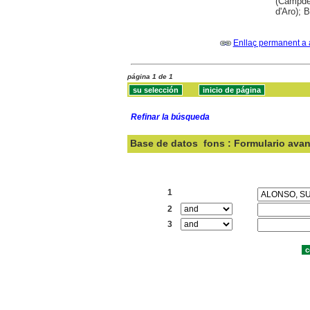
(Campdev
d'Aro); 
Enllaç permanent a 
página 1 de 1
Refinar la búsqueda
Base de datos
fons : Formulario ava
Buscar:
1
2
3