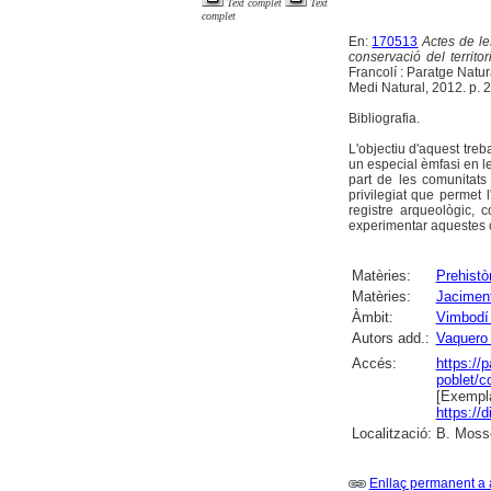
Text complet
Text
complet
En:
170513
Actes de le
conservació del territo
Francolí : Paratge Natur
Medi Natural, 2012. p. 25
Bibliografia.
L'objectiu d'aquest tre
un especial èmfasi en le
part de les comunitats 
privilegiat que permet l
registre arqueològic, 
experimentar aquestes c
Matèries:
Prehistò
Matèries:
Jaciment
Àmbit:
Vimbodí 
Autors add.:
Vaquero
Accés:
https://
poblet/c
[Exempla
https://
Localització:
B. Mossè
Enllaç permanent a 