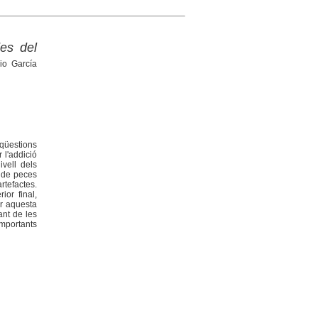
des del
io García
 qüestions
 l'addició
vell dels
e de peces
tefactes.
ior final,
ar aquesta
ant de les
importants