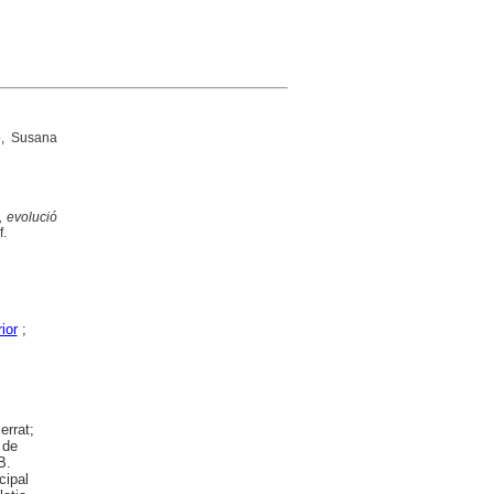
, Susana
, evolució
f.
ior
;
errat;
 de
B.
cipal