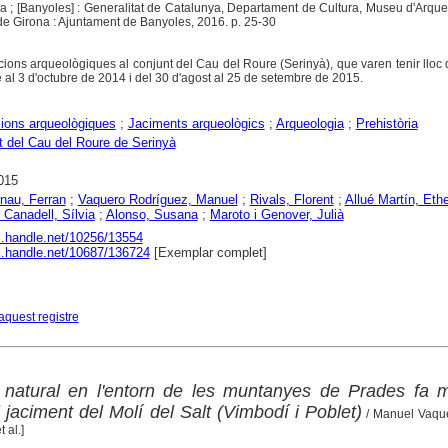
na ; [Banyoles] : Generalitat de Catalunya, Departament de Cultura, Museu d'Arqu
 de Girona : Ajuntament de Banyoles, 2016. p. 25-30
cions arqueològiques al conjunt del Cau del Roure (Serinyà), que varen tenir lloc 
 al 3 d'octubre de 2014 i del 30 d'agost al 25 de setembre de 2015.
ions arqueològiques
;
Jaciments arqueològics
;
Arqueologia
;
Prehistòria
 del Cau del Roure de Serinyà
015
rnau, Ferran
;
Vaquero Rodríguez, Manuel
;
Rivals, Florent
;
Allué Martín, Ethe
i Canadell, Sílvia
;
Alonso, Susana
;
Maroto i Genover, Julià
dl.handle.net/10256/13554
dl.handle.net/10687/136724
[Exemplar complet]
aquest registre
natural en l'entorn de les muntanyes de Prades fa 
 jaciment del Molí del Salt (Vimbodí i Poblet)
/ Manuel Vaque
 al.]