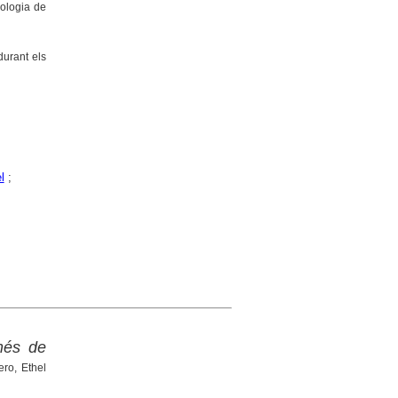
eologia de
durant els
l
;
més de
ro, Ethel