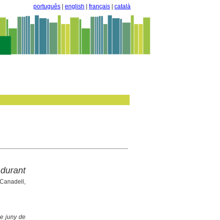
português
|
english
|
français
|
català
 durant
 Canadell,
e juny de