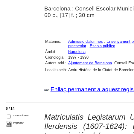
Barcelona : Consell Escolar Munici
60 p., [17] f. ; 30 cm
Matèries:
Admissió d'alumnes
;
Ensenyament pr
preescolar
;
Escola pública
Àmbit:
Barcelona
Cronologia:
1997 - 1998
Autors add.:
Ajuntament de Barcelona
. Consell Es
Localització:
Arxiu Històric de la Ciutat de Barcelo
Enllaç permanent a aquest regis
6 / 14
Matriculatis Legistarum U
seleccionar
imprimir
Ilerdensis (1607-1624):