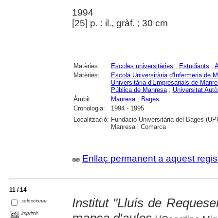
1994
[25] p. : il., gràf. ; 30 cm
Matèries:
Escoles universitàries
;
Estudiants
;
A
Matèries:
Escola Universitària d'Infermeria de 
Universitària d'Empresarials de Manr
Pública de Manresa
;
Universitat Aut
Àmbit:
Manresa
;
Bages
Cronologia:
1994 - 1995
Localització:
Fundació Universitària del Bages (UP
Manresa i Comarca
Enllaç permanent a aquest regis
11 / 14
Institut "Lluís de Requese
seleccionar
imprimir