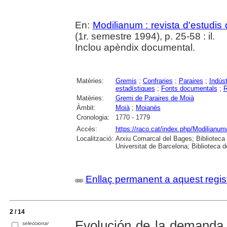
En:
Modilianum : revista d'estudis
(1r. semestre 1994), p. 25-58 : il.
Inclou apèndix documental.
Matèries:
Gremis
;
Confraries
;
Paraires
;
Indúst
estadístiques
;
Fonts documentals
;
R
Matèries:
Gremi de Paraires de Moià
Àmbit:
Moià
;
Moianès
Cronologia:
1770 - 1779
Accés:
https://raco.cat/index.php/Modilianum
Localització:
Arxiu Comarcal del Bages; Biblioteca
Universitat de Barcelona; Biblioteca 
Enllaç permanent a aquest regis
2 / 14
Evolución de la demanda 
seleccionar