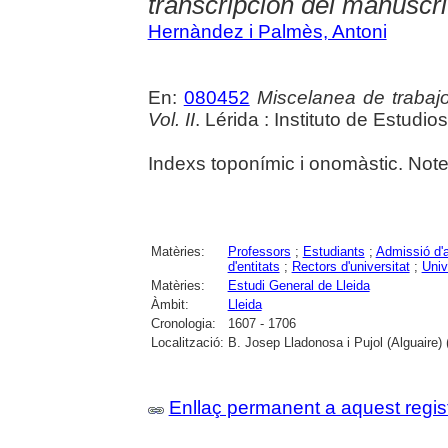
transcripción del manuscri
Hernàndez i Palmès, Antoni
En:
080452
Miscelanea de trabaj
Vol. II
. Lérida : Instituto de Estudio
Indexs toponímic i onomàstic. Not
Matèries:
Professors
;
Estudiants
;
Admissió d'
d'entitats
;
Rectors d'universitat
;
Univ
Matèries:
Estudi General de Lleida
Àmbit:
Lleida
Cronologia:
1607 - 1706
Localització:
B. Josep Lladonosa i Pujol (Alguaire) 
Enllaç permanent a aquest regis