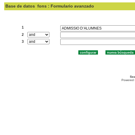
Base de datos
fons : Formulario avanzado
Buscar:
1
2
3
Sea
Powered