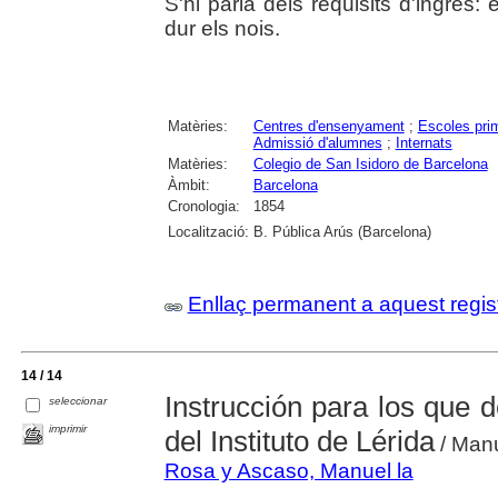
S'hi parla dels requisits d'ingrès:
dur els nois.
Matèries:
Centres d'ensenyament
;
Escoles pri
Admissió d'alumnes
;
Internats
Matèries:
Colegio de San Isidoro de Barcelona
Àmbit:
Barcelona
Cronologia:
1854
Localització:
B. Pública Arús (Barcelona)
Enllaç permanent a aquest regis
14 / 14
Instrucción para los que 
seleccionar
imprimir
del Instituto de Lérida
/ Man
Rosa y Ascaso, Manuel la