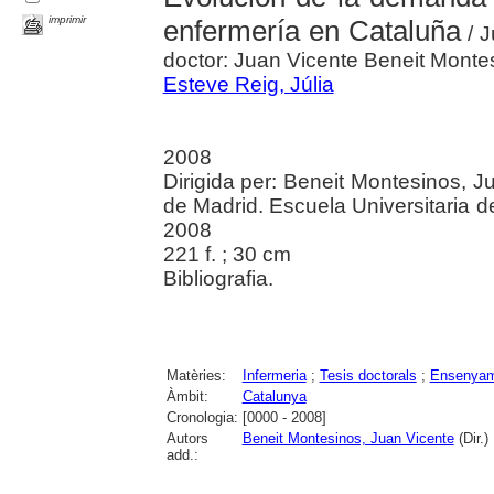
imprimir
enfermería en Cataluña
/ J
doctor: Juan Vicente Beneit Monte
Esteve Reig, Júlia
2008
Dirigida per: Beneit Montesinos, 
de Madrid. Escuela Universitaria d
2008
221 f. ; 30 cm
Bibliografia.
Matèries:
Infermeria
;
Tesis doctorals
;
Ensenyam
Àmbit:
Catalunya
Cronologia:
[0000 - 2008]
Autors
Beneit Montesinos, Juan Vicente
(Dir.)
add.: