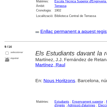
Matèries:
Escola Tècnica Superior d'Enginyeria 
Àmbit:
Terrassa
Cronologia:
1902
Localització:
Biblioteca Central de Terrassa
Enllaç permanent a aquest regis
9 / 14
Els Estudiants davant la r
seleccionar
imprimir
Martínez, J.J. Fernández de Retan
Martínez, Raul
En:
Nous Horitzons
. Barcelona, nú
Matèries:
Estudiants
;
Ensenyament superior
;
d'ingrés
;
Admissió d'alumnes
;
Elecci