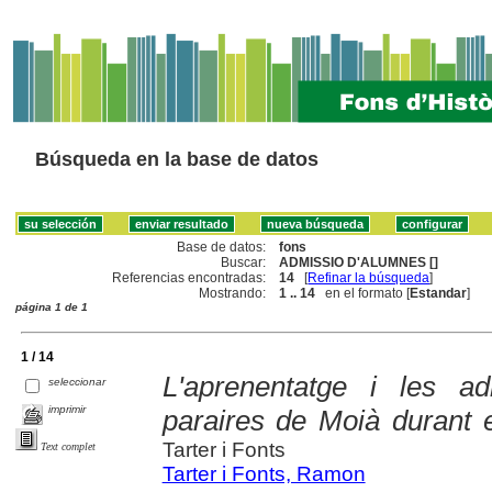
Búsqueda en la base de datos
Base de datos:
fons
Buscar:
ADMISSIO D'ALUMNES []
Referencias encontradas:
14
[
Refinar la búsqueda
]
Mostrando:
1 .. 14
en el formato [
Estandar
]
página 1 de 1
1 / 14
L'aprenentatge i les 
seleccionar
imprimir
paraires de Moià durant 
Tarter i Fonts
Text complet
Tarter i Fonts, Ramon