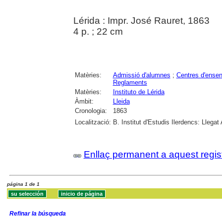
Lérida : Impr. José Rauret, 1863
4 p. ; 22 cm
Matèries:
Admissió d'alumnes
;
Centres d'ense
Reglaments
Matèries:
Instituto de Lérida
Àmbit:
Lleida
Cronologia:
1863
Localització:
B. Institut d'Estudis Ilerdencs: Llegat
Enllaç permanent a aquest regis
página 1 de 1
Refinar la búsqueda