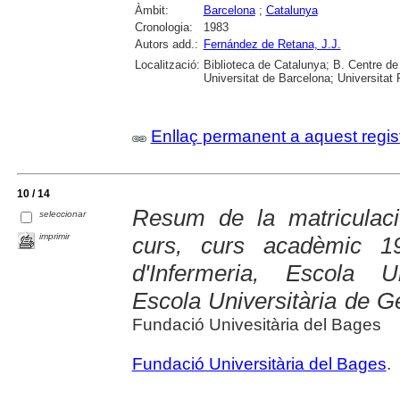
Àmbit:
Barcelona
;
Catalunya
Cronologia:
1983
Autors add.:
Fernández de Retana, J.J.
Localització:
Biblioteca de Catalunya; B. Centre d
Universitat de Barcelona; Universitat 
Enllaç permanent a aquest regis
10 / 14
Resum de la matriculaci
seleccionar
imprimir
curs, curs acadèmic 19
d'Infermeria, Escola Un
Escola Universitària de Ge
Fundació Univesitària del Bages
Fundació Universitària del Bages
.