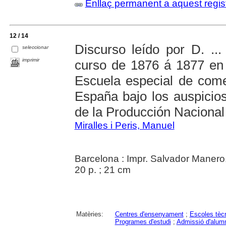
Enllaç permanent a aquest regis
12 / 14
Discurso leído por D. ..
seleccionar
imprimir
curso de 1876 á 1877 en
Escuela especial de come
España bajo los auspicio
de la Producción Nacional
Miralles i Peris, Manuel
Barcelona : Impr. Salvador Manero
20 p. ; 21 cm
Matèries:
Centres d'ensenyament
;
Escoles tèc
Programes d'estudi
;
Admissió d'alum