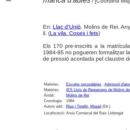
manca d'aules
/ [Coordina Miq
En:
Llaç d'Unió
. Molins de Rei. Any
il. (
La vila. Coses i fets
)
Els 170 pre-inscrits a la matrícula 
1984-85 no pogueren formalitzar l
de pressió acordada pel claustre de
Matèries:
Escoles secundàries
;
Admissió d'al
Matèries:
IES Lluís de Requesens de Molins de
Àmbit:
Molins de Rei
Cronologia:
1984
Autors add.:
Rius i Torelló, Miquel
(Dir.)
Localització:
Arxiu Comarcal del Baix Llobregat