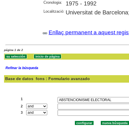
Cronologia:
1975 - 1992
Localització:
Universitat de Barcelona
Enllaç permanent a aquest regis
página 1 de 2
Refinar la búsqueda
Base de datos
fons : Formulario avanzado
Buscar:
1
2
3