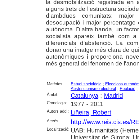
la desmobilització registrada en
alguns trets de l'estructura socio
d'ambdues comunitats: major p
desocupació i major percentatge 
autònoma. D'altra banda, un factor 
socialista apareix també com a e
diferencials d'abstenció. La co
donar una imatge més clara de qui
autonòmiques i proporciona noves
més general del fenomen de l'anom
Matèries:
Estudi sociològic
;
Eleccions autonò
Abstencionisme electoral
;
Població
;
Àmbit:
Catalunya
;
Madrid
Cronologia:
1977 - 2011
Autors add.:
Liñeira, Robert
Accés:
http://www.reis.cis.es
Localització:
UAB: Humanitats (Hemero
Universitat de Girona; U