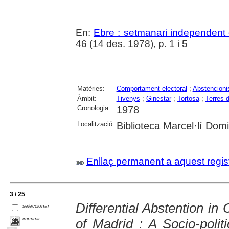
En:
Ebre : setmanari independent 
46 (14 des. 1978), p. 1 i 5
Matèries:
Comportament electoral
;
Abstencioni
Àmbit:
Tivenys
;
Ginestar
;
Tortosa
;
Terres d
Cronologia:
1978
Localització:
Biblioteca Marcel·lí Dom
Enllaç permanent a aquest regis
3 / 25
Differential Abstention i
seleccionar
imprimir
of Madrid : A Socio-polit