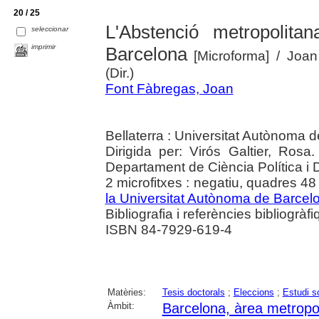
20 / 25
L'Abstenció metropolit
seleccionar
imprimir
Barcelona
[Microforma]
/ Joan
(Dir.)
Font Fàbregas, Joan
Bellaterra : Universitat Autònoma 
Dirigida per: Virós Galtier, Ros
Departament de Ciència Política i 
2 microfitxes : negatiu, quadres 48 
la Universitat Autònoma de Barcel
Bibliografia i referències bibliogràf
ISBN 84-7929-619-4
Matèries:
Tesis doctorals
;
Eleccions
;
Estudi s
Àmbit:
Barcelona, àrea metropo