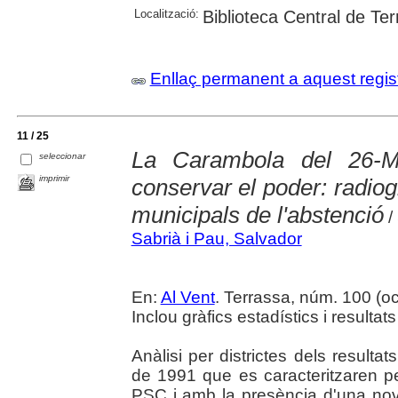
Localització:
Biblioteca Central de Te
Enllaç permanent a aquest regis
11 / 25
La Carambola del 26-M
seleccionar
imprimir
conservar el poder: radiogr
municipals de l'abstenció
/
Sabrià i Pau, Salvador
En:
Al Vent
. Terrassa, núm. 100 (oc
Inclou gràfics estadístics i resulta
Anàlisi per districtes dels resulta
de 1991 que es caracteritzaren p
PSC i amb la presència d'una nov