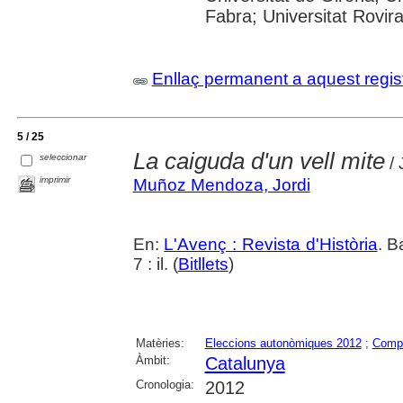
Fabra; Universitat Rovira i
Enllaç permanent a aquest regis
5 / 25
La caiguda d'un vell mite
seleccionar
/ 
imprimir
Muñoz Mendoza, Jordi
En:
L'Avenç : Revista d'Història
. B
7 : il. (
Bitllets
)
Matèries:
Eleccions autonòmiques 2012
;
Compo
Àmbit:
Catalunya
Cronologia:
2012