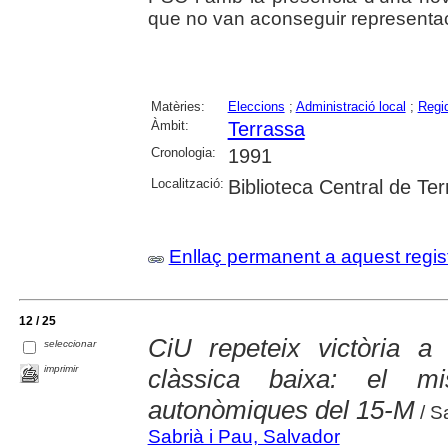
que no van aconseguir representaci
Matèries:
Eleccions
;
Administració local
;
Regi
Àmbit:
Terrassa
Cronologia:
1991
Localització:
Biblioteca Central de Te
Enllaç permanent a aquest regis
12 / 25
CiU repeteix victòria a
seleccionar
imprimir
clàssica baixa: el m
autonòmiques del 15-M
/ S
Sabrià i Pau, Salvador