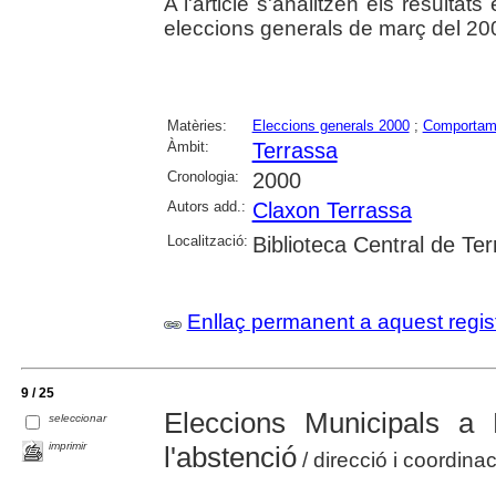
A l'article s'analitzen els resultat
eleccions generals de març del 20
Matèries:
Eleccions generals 2000
;
Comportame
Àmbit:
Terrassa
Cronologia:
2000
Autors add.:
Claxon Terrassa
Localització:
Biblioteca Central de Te
Enllaç permanent a aquest regis
9 / 25
Eleccions Municipals a 
seleccionar
imprimir
l'abstenció
/ direcció i coordina