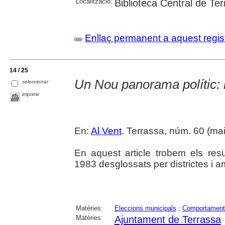
Localització:
Biblioteca Central de Te
Enllaç permanent a aquest regis
14 / 25
Un Nou panorama polític: r
seleccionar
imprimir
En:
Al Vent
. Terrassa, núm. 60 (maig
En aquest article trobem els resu
1983 desglossats per districtes i a
Matèries:
Eleccions municipals
;
Comportament 
Matèries:
Ajuntament de Terrassa