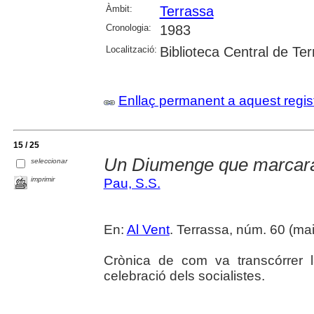
Àmbit:
Terrassa
Cronologia:
1983
Localització:
Biblioteca Central de Te
Enllaç permanent a aquest regis
15 / 25
Un Diumenge que marcarà
seleccionar
imprimir
Pau, S.S.
En:
Al Vent
. Terrassa, núm. 60 (maig
Crònica de com va transcórrer l
celebració dels socialistes.