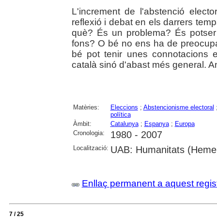
L'increment de l'abstenció elect
reflexió i debat en els darrers te
què? És un problema? És potser
fons? O bé no ens ha de preocupar
bé pot tenir unes connotacions 
català sinó d'abast més general. 
Matèries:
Eleccions
;
Abstencionisme electoral
política
Àmbit:
Catalunya
;
Espanya
;
Europa
Cronologia:
1980 - 2007
Localització:
UAB: Humanitats (Hemer
Enllaç permanent a aquest regis
7 / 25