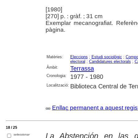
[1980]
[270] p. : gràf. ; 31 cm
Exemplar mecanografiat. Referèn
pàgina.
Matèries:
Eleccions
;
Estudi sociològic
;
Compor
electoral
;
Candidatures electorals
;
C
Àmbit:
Terrassa
Cronologia:
1977 - 1980
Localització:
Biblioteca Central de Te
Enllaç permanent a aquest regis
18 / 25
La Abstención en las g
seleccionar