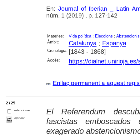
En:
Journal of Iberian _ Latin A
núm. 1 (2019) , p. 127-142
Matèries:
Vida política
;
Eleccions
;
Abstencionis
Àmbit:
Catalunya
;
Espanya
Cronologia:
[1843 - 1868]
Accés:
https://dialnet.unirioja.e
Enllaç permanent a aquest regis
2 / 25
El Referendum descubr
seleccionar
imprimir
fascistas emboscados
exagerado abstencionismo