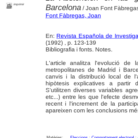
imprimir
Barcelona
/ Joan Font Fàbrega
Font Fàbregas, Joan
En:
Revista Española de Investig
(1992) , p. 123-139
Bibliografia i fonts. Notes.
L'article analitza l'evolució de 
metropolitanes de Madrid i Barc
canvis i la distribució local de 
hipòtesis explicatives a partir
S'utilitzen diverses variables agre
etc...) entre les que l'efecte desm
recent i l'increment de la partic
apareixen com les conclusions més s
Matèries:
Eleccions
;
Comportament electoral
;