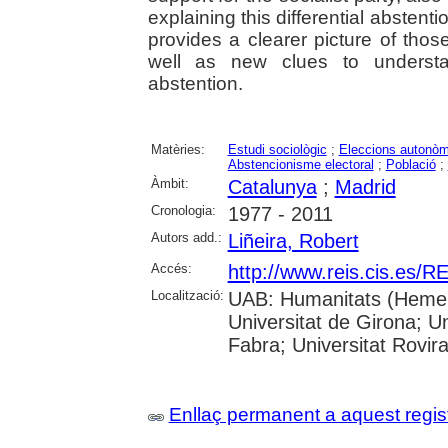
explaining this differential abstent
provides a clearer picture of thos
well as new clues to understa
abstention.
Matèries:
Estudi sociològic
;
Eleccions autonò
Abstencionisme electoral
;
Població
;
Àmbit:
Catalunya
;
Madrid
Cronologia:
1977 - 2011
Autors add.:
Liñeira, Robert
Accés:
http://www.reis.cis.es
Localització:
UAB: Humanitats (Hemero
Universitat de Girona; U
Fabra; Universitat Rovira i
Enllaç permanent a aquest regis