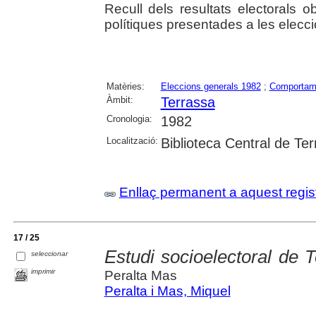
Recull dels resultats electorals o
polítiques presentades a les elecc
Matèries:
Eleccions generals 1982
;
Comportame
Àmbit:
Terrassa
Cronologia:
1982
Localització:
Biblioteca Central de Te
Enllaç permanent a aquest regis
17 / 25
Estudi socioelectoral de 
seleccionar
imprimir
Peralta Mas
Peralta i Mas, Miquel