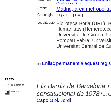
d'instrucció
;
Atur
Àmbit:
Madrid, àrea metropolit
Cronologia:
1977 - 1989
Localització:
Biblioteca Borja (URL); 
Humanitats (Hemeroteca)
Universitat de Girona; Un
Pompeu Fabra; Universitat
Universitat Central de C
Enllaç permanent a aquest regis
19 / 25
Els Barris de Barcelona i
seleccionar
imprimir
constitucional de 1978
/ J. 
Capo Giol, Jordi