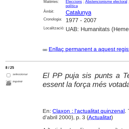
Matèries:
Eleccions
;
Abstencionisme electoral
política
Àmbit:
Catalunya
Cronologia:
1977 - 2007
Localització:
UAB: Humanitats (Hemer
Enllaç permanent a aquest regis
8 / 25
El PP puja sis punts a T
seleccionar
imprimir
essent la força més votad
En:
Claxon : l'actualitat quinzenal
.
d'abril 2000), p. 3 (
Actualitat
)