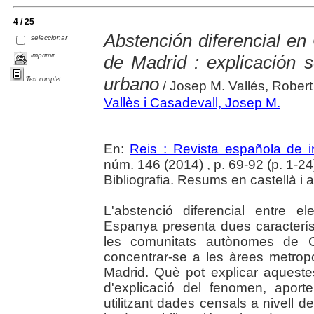
4 / 25
Abstención diferencial e
seleccionar
imprimir
de Madrid : explicación 
urbano
Text complet
/ Josep M. Vallés, Robert
Vallès i Casadevall, Josep M.
En:
Reis : Revista española de i
núm. 146 (2014) , p. 69-92 (p. 1-24
Bibliografia. Resums en castellà i 
L'abstenció diferencial entre 
Espanya presenta dues caracterís
les comunitats autònomes de C
concentrar-se a les àrees metropo
Madrid. Què pot explicar aquestes
d'explicació del fenomen, apor
utilitzant dades censals a nivell d