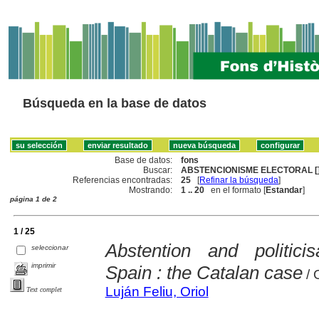
Búsqueda en la base de datos
Base de datos:
fons
Buscar:
ABSTENCIONISME ELECTORAL [
Referencias encontradas:
25
[
Refinar la búsqueda
]
Mostrando:
1 .. 20
en el formato [
Estandar
]
página 1 de 2
1 / 25
Abstention and politicis
seleccionar
imprimir
Spain : the Catalan case
/ 
Luján Feliu, Oriol
Text complet