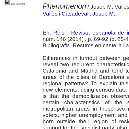
Phenomenon
Text complet
/ Josep M. Vallés
Vallès i Casadevall, Josep M.
En:
Reis : Revista española de i
núm. 146 (2014) , p. 69-92 (p. 25-4
Bibliografia. Resums en castellà i 
Differences in turnout between ge
reveal two recurrent characteristi
Catalonia and Madrid and tend to
areas of the cities of Barcelona
regional patterns? To explain thi
new elements, using census data a
is that the demobilization observ
certain characteristics of the
metropolitan areas in these two
voters, higher unemployment and 
born outside their region of resid
support for the socialist party, al