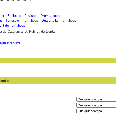
úm. 8 (jul./des. 2010).
ent
;
Butlletins
;
Revistes
;
Premsa local
us
;
Tarrós, el
- Tornabous ;
Guàrdia, la
- Tornabous
ent de Tornabous
ca de Catalunya; B. Pública de Lleida
aquest registre
nzado
en el campo: