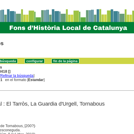
os
ns
418 []
[
Refinar la búsqueda
]
 1
en el formato [
Estandar
]
al : El Tarròs, La Guardia d'Urgell, Tornabous
 de Tornabous, [200?]-
t desconeguda.