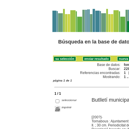
Búsqueda en la base de dat
Base de datos:
fo
Buscar:
228
Referencias encontradas:
1
Mostrando:
1 ..
página 1 de 1
1 / 1
Butlletí municip
seleccionar
imprimir
[200?]-
Tornabous : Ajuntament
Il. ; 30 cm. Periodicita