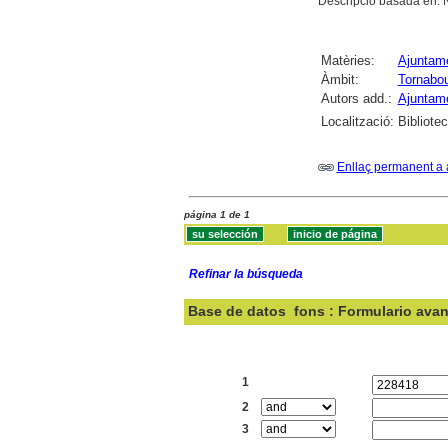
Descripció basada en: N
Matèries:
Ajuntam
Àmbit:
Tornabo
Autors add.:
Ajuntam
Localització:
Bibliote
Enllaç permanent a 
página 1 de 1
Refinar la búsqueda
Base de datos
fons : Formulario ava
Buscar:
1
2
3