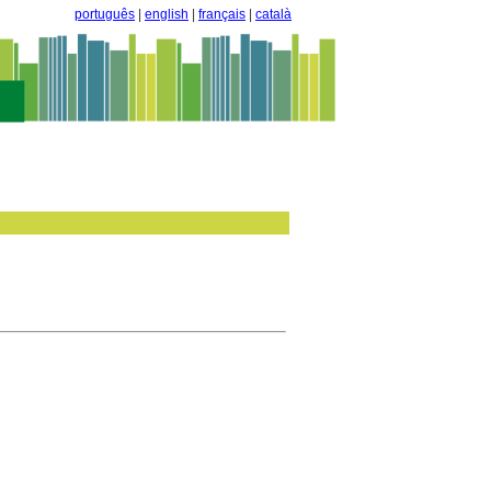
português
|
english
|
français
|
català