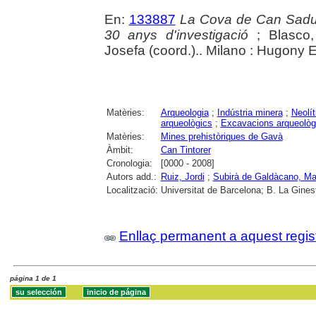
En:
133887
La Cova de Can Sadurni
30 anys d'investigació
; Blasco,
Josefa (coord.).. Milano : Hugony E
Matèries:
Arqueologia
;
Indústria minera
;
Neolít
arqueològics
;
Excavacions arqueològ
Matèries:
Mines prehistòriques de Gavà
Àmbit:
Can Tintorer
Cronologia:
[0000 - 2008]
Autors add.:
Ruiz, Jordi
;
Subirà de Galdàcano, Mar
Localització:
Universitat de Barcelona; B. La Ginest
Enllaç permanent a aquest regis
página 1 de 1