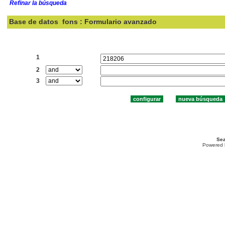
Refinar la búsqueda
Base de datos
fons : Formulario avanzado
Buscar:
1
2
3
Sea
Powered