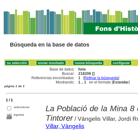
Búsqueda en la base de datos
Base de datos:
fons
Buscar:
218206 []
Referencias encontradas:
1
[
Refinar la búsqueda
]
Mostrando:
1 .. 1
en el formato [
Estandar
]
página 1 de 1
1 / 1
La Població de la Mina 8 
seleccionar
imprimir
Tintorer
/ Vàngelis Villar, Jordi R
Villar, Vàngelis