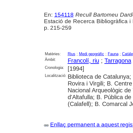
En:
154118
Recull Bartomeu Darde
Estació de Recerca Bibliogràfica 
p. 215-259
Matèries:
Rius
;
Medi geogràfic
;
Fauna
;
Catàl
Àmbit:
Francolí, riu
;
Tarragona
Cronologia:
[1994]
Localització:
Biblioteca de Catalunya;
Rovira i Virgili; B. Cen
Nacional Arqueològic de 
d'Altafulla; B. Pública d
(Calafell); B. Comarcal 
Enllaç permanent a aquest regis