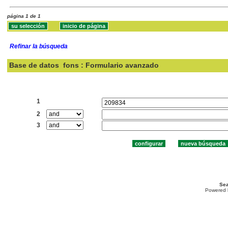
página 1 de 1
Refinar la búsqueda
Base de datos
fons : Formulario avanzado
Buscar:
1
2
3
Sea
Powered