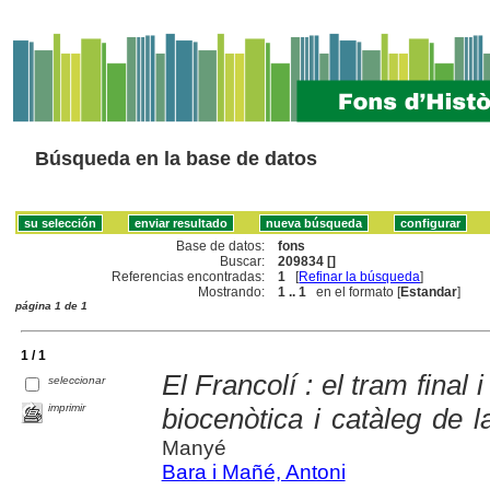
Búsqueda en la base de datos
Base de datos:
fons
Buscar:
209834 []
Referencias encontradas:
1
[
Refinar la búsqueda
]
Mostrando:
1 .. 1
en el formato [
Estandar
]
página 1 de 1
1 / 1
El Francolí : el tram final
seleccionar
imprimir
biocenòtica i catàleg de 
Manyé
Bara i Mañé, Antoni