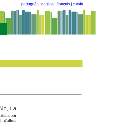
português
|
english
|
français
|
català
Alp, La
alitzat per
, d'altres