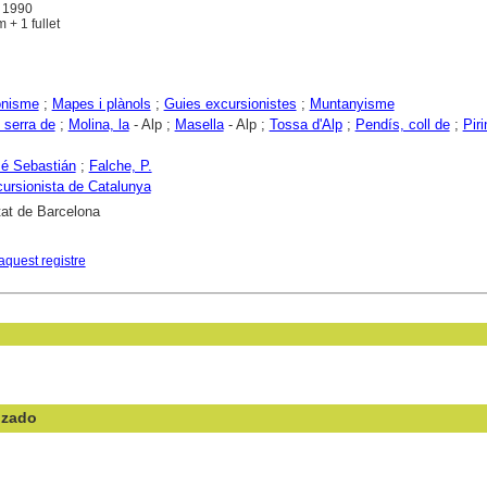
. 1990
 + 1 fullet
onisme
;
Mapes i plànols
;
Guies excursionistes
;
Muntanyisme
 serra de
;
Molina, la
- Alp ;
Masella
- Alp ;
Tossa d'Alp
;
Pendís, coll de
;
Pir
sé Sebastián
;
Falche, P.
ursionista de Catalunya
tat de Barcelona
aquest registre
nzado
en el campo: