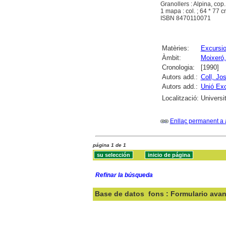
Granollers : Alpina, cop
1 mapa : col. ; 64 * 77 cm
ISBN 8470110071
Matèries:
Excursi
Àmbit:
Moixeró,
Cronologia:
[1990]
Autors add.:
Coll, Jo
Autors add.:
Unió Exc
Localització:
Universi
Enllaç permanent a 
página 1 de 1
Refinar la búsqueda
Base de datos
fons : Formulario ava
Buscar: