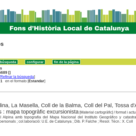
os
ns
689 []
[
Refinar la búsqueda
]
 1
en el formato [
Estandar
]
ina, La Masella, Coll de la Balma, Coll del Pal, Tossa d'
 : mapa topogràfic excursionista
[Material cartogràfic]
/ format i actu
ial Alpina amb topografia del Mapa Nacional del Instituto Geográfico y catastral
ersonals ; col.laboració: U.E. de Catalunya ; Dib. P. Falche ; Resol. Técn.: X. Coll