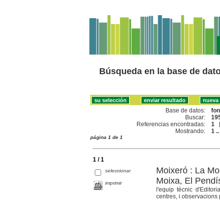
Búsqueda en la base de dat
Base de datos:
fo
Buscar:
195
Referencias encontradas:
1
Mostrando:
1 ..
página 1 de 1
1 / 1
Moixeró : La Mol
seleccionar
Moixa, El Pendís
imprimir
l'equip tècnic d'Editor
centres, i observacions p