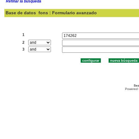
Refinar la búsqueda
Base de datos
fons : Formulario avanzado
Buscar:
1
2
3
Sea
Powered