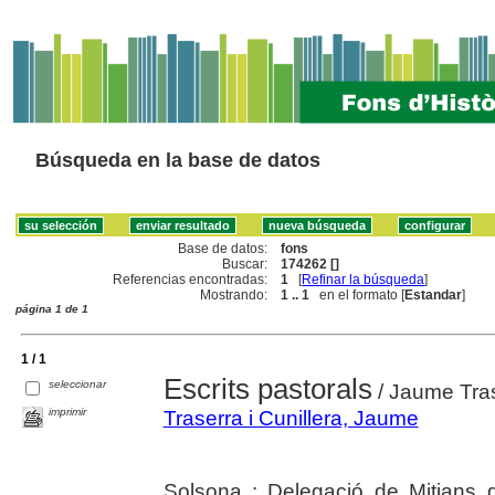
Búsqueda en la base de datos
Base de datos:
fons
Buscar:
174262 []
Referencias encontradas:
1
[
Refinar la búsqueda
]
Mostrando:
1 .. 1
en el formato [
Estandar
]
página 1 de 1
1 / 1
Escrits pastorals
seleccionar
/ Jaume Tras
imprimir
Traserra i Cunillera, Jaume
Solsona : Delegació de Mitjans 