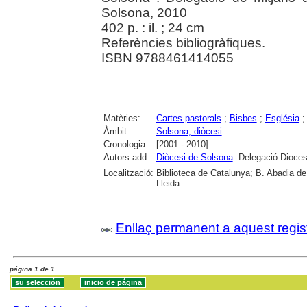
Solsona, 2010
402 p. : il. ; 24 cm
Referències bibliogràfiques.
ISBN 9788461414055
Matèries:
Cartes pastorals
;
Bisbes
;
Església
Àmbit:
Solsona, diòcesi
Cronologia:
[2001 - 2010]
Autors add.:
Diòcesi de Solsona
. Delegació Dioce
Localització:
Biblioteca de Catalunya; B. Abadia de M
Lleida
Enllaç permanent a aquest regis
página 1 de 1