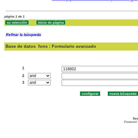
página 1 de 1
Refinar la búsqueda
Base de datos
fons : Formulario avanzado
Buscar:
1
2
3
Sea
Powered