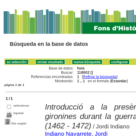
Búsqueda en la base de datos
Base de datos:
fons
Buscar:
118602 []
Referencias encontradas:
1
[
Refinar la búsqueda
]
Mostrando:
1 .. 1
en el formato [
Estandar
]
página 1 de 1
1 / 1
Introducció a la presè
seleccionar
imprimir
gironines durant la guerr
(1462 - 1472)
Text complet
/ Jordi Indiano
Indiano Navarrete, Jordi