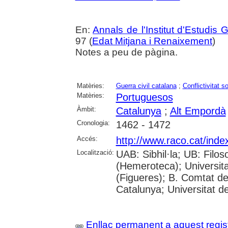
En:
Annals de l'Institut d'Estudis G
97 (
Edat Mitjana i Renaixement
)
Notes a peu de pàgina.
Matèries:
Guerra civil catalana
;
Conflictivitat so
Matèries:
Portuguesos
Àmbit:
Catalunya
;
Alt Empordà
Cronologia:
1462 - 1472
Accés:
http://www.raco.cat/inde
Localització:
UAB: Sibhil·la; UB: Filos
(Hemeroteca); Universitat
(Figueres); B. Comtat de
Catalunya; Universitat de
Enllaç permanent a aquest regis