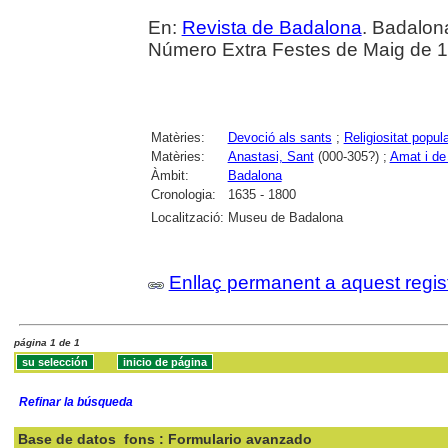
En:
Revista de Badalona
. Badalona
Número Extra Festes de Maig de 
Matèries:
Devoció als sants
;
Religiositat popul
Matèries:
Anastasi, Sant
(000-305?) ;
Amat i de 
Àmbit:
Badalona
Cronologia:
1635 - 1800
Localització:
Museu de Badalona
Enllaç permanent a aquest regis
página 1 de 1
Refinar la búsqueda
Base de datos
fons : Formulario avanzado