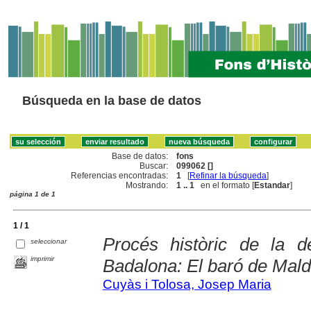
Búsqueda en la base de datos
Base de datos:
fons
Buscar:
099062 []
Referencias encontradas:
1
[
Refinar la búsqueda
]
Mostrando:
1 .. 1
en el formato [
Estandar
]
página 1 de 1
1 / 1
Procés històric de la 
seleccionar
imprimir
Badalona: El baró de Mal
Cuyàs i Tolosa, Josep Maria