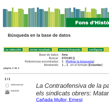
Búsqueda en la base de datos
Base de datos:
fons
Buscar:
070180 []
Referencias encontradas:
1
[
Refinar la búsqueda
]
Mostrando:
1 .. 1
en el formato [
Estandar
]
página 1 de 1
1 / 1
La Contraofensiva de la pat
seleccionar
imprimir
els sindicats obrers: Mata
Cañada Mullor, Ernest