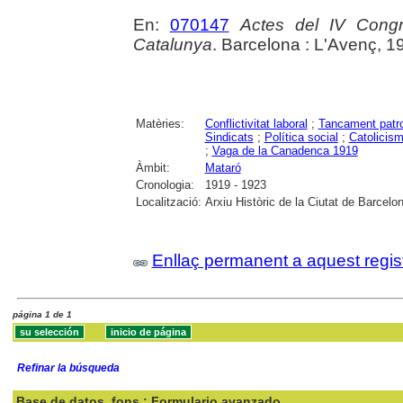
En:
070147
Actes del IV Congré
Catalunya
. Barcelona : L'Avenç, 1
Matèries:
Conflictivitat laboral
;
Tancament patr
Sindicats
;
Política social
;
Catolicism
;
Vaga de la Canadenca 1919
Àmbit:
Mataró
Cronologia:
1919 - 1923
Localització:
Arxiu Històric de la Ciutat de Barcel
Enllaç permanent a aquest regis
página 1 de 1
Refinar la búsqueda
Base de datos
fons : Formulario avanzado