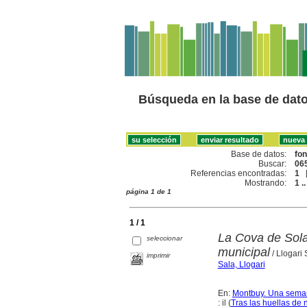
Búsqueda en la base de dat
Base de datos:
fo
Buscar:
065
Referencias encontradas:
1
Mostrando:
1 ..
página 1 de 1
1 / 1
La Cova de Sola
seleccionar
municipal
/ Llogari 
imprimir
Sala, Llogari
En:
Montbuy. Una sema
: il (
Tras las huellas de