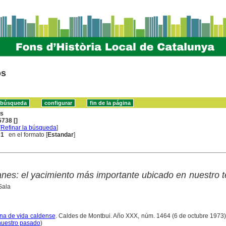
os
ns
738 []
[
Refinar la búsqueda
]
 1
en el formato [
Estandar
]
nes: el yacimiento más importante ubicado en nuestro 
Sala
na de vida caldense
. Caldes de Montbui. Año XXX, núm. 1464 (6 de octubre 1973)
 nuestro pasado
)