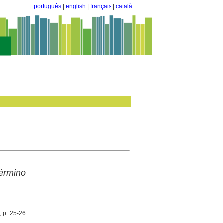
português
|
english
|
français
|
català
término
, p. 25-26