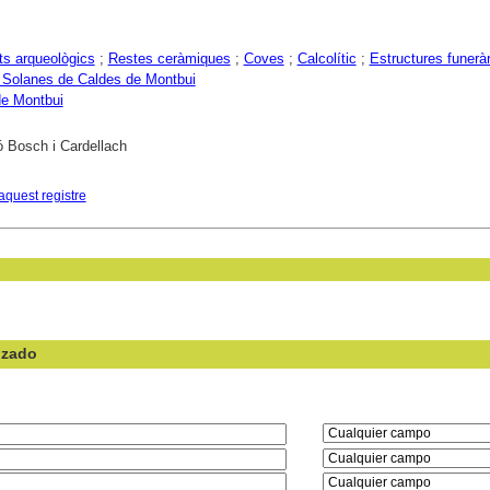
s arqueològics
;
Restes ceràmiques
;
Coves
;
Calcolític
;
Estructures funerà
 Solanes de Caldes de Montbui
de Montbui
 Bosch i Cardellach
aquest registre
nzado
en el campo: