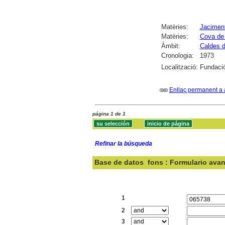
Matèries:
Jaciment
Matèries:
Cova de
Àmbit:
Caldes 
Cronologia:
1973
Localització:
Fundació
Enllaç permanent a 
página 1 de 1
Refinar la búsqueda
Base de datos
fons : Formulario ava
Buscar:
1
2
3