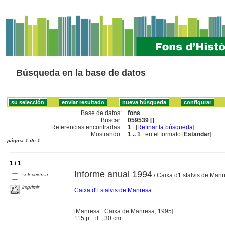
Búsqueda en la base de datos
Base de datos:
fons
Buscar:
059539 []
Referencias encontradas:
1
[
Refinar la búsqueda
]
Mostrando:
1 .. 1
en el formato [
Estandar
]
página 1 de 1
1 / 1
Informe anual 1994
seleccionar
/ Caixa d'Estalvis de Man
imprimir
Caixa d'Estalvis de Manresa
.
[Manresa : Caixa de Manresa, 1995]
115 p. : il. ; 30 cm