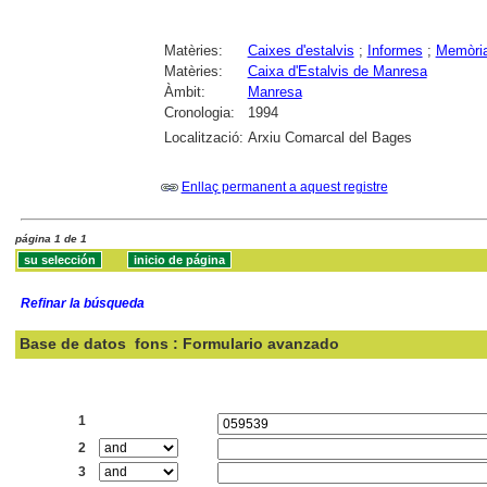
Matèries:
Caixes d'estalvis
;
Informes
;
Memòri
Matèries:
Caixa d'Estalvis de Manresa
Àmbit:
Manresa
Cronologia:
1994
Localització:
Arxiu Comarcal del Bages
Enllaç permanent a aquest registre
página 1 de 1
Refinar la búsqueda
Base de datos
fons : Formulario avanzado
Buscar:
1
2
3