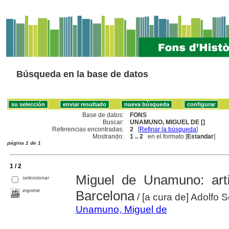
Búsqueda en la base de datos
Base de datos:
FONS
Buscar:
UNAMUNO, MIGUEL DE []
Referencias encontradas:
2
[
Refinar la búsqueda
]
Mostrando:
1 .. 2
en el formato [
Estandar
]
página 1 de 1
1 / 2
Miguel de Unamuno: artí
seleccionar
imprimir
Barcelona
/ [a cura de] Adolfo 
Unamuno, Miguel de