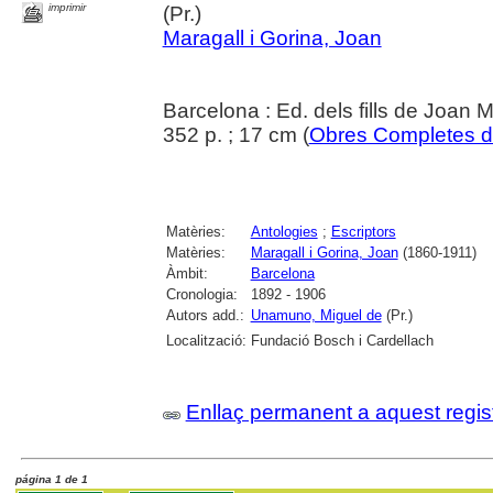
imprimir
(Pr.)
Maragall i Gorina, Joan
Barcelona : Ed. dels fills de Joan M
352 p. ; 17 cm (
Obres Completes d
Matèries:
Antologies
;
Escriptors
Matèries:
Maragall i Gorina, Joan
(1860-1911)
Àmbit:
Barcelona
Cronologia:
1892 - 1906
Autors add.:
Unamuno, Miguel de
(Pr.)
Localització:
Fundació Bosch i Cardellach
Enllaç permanent a aquest regis
página 1 de 1