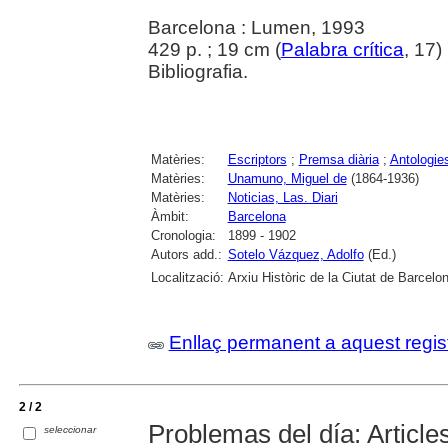
Barcelona : Lumen, 1993
429 p. ; 19 cm (
Palabra crítica
, 17)
Bibliografia.
Matèries:
Escriptors
;
Premsa diària
;
Antologie
Matèries:
Unamuno, Miguel de
(1864-1936)
Matèries:
Noticias, Las. Diari
Àmbit:
Barcelona
Cronologia:
1899 - 1902
Autors add.:
Sotelo Vázquez, Adolfo
(Ed.)
Localització:
Arxiu Històric de la Ciutat de Barcelo
Enllaç permanent a aquest regis
2 / 2
Problemas del día: Article
seleccionar