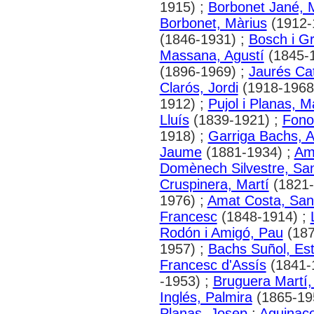
1915) ;
Borbonet Jané, 
Borbonet, Màrius
(1912-
(1846-1931) ;
Bosch i G
Massana, Agustí
(1845-
(1896-1969) ;
Jaurés Cat
Clarós, Jordi
(1918-1968
1912) ;
Pujol i Planas, M
Lluís
(1839-1921) ;
Fono
1918) ;
Garriga Bachs, 
Jaume
(1881-1934) ;
Ami
Domènech Silvestre, San
Cruspinera, Martí
(1821-
1976) ;
Amat Costa, San
Francesc
(1848-1914) ;
Rodón i Amigó, Pau
(187
1957) ;
Bachs Suñol, Es
Francesc d'Assís
(1841-
-1953) ;
Bruguera Martí
Inglés, Palmira
(1865-19
Planas, Josep
;
Aguinac