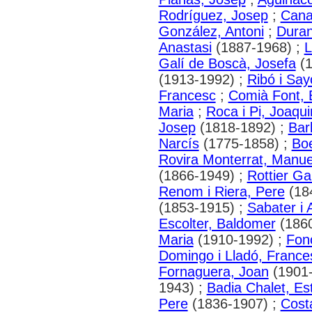
Rodríguez, Josep
;
Cana
González, Antoni
;
Duran
Anastasi
(1887-1968) ;
L
Galí de Boscà, Josefa
(1
(1913-1992) ;
Ribó i Say
Francesc
;
Comià Font, 
Maria
;
Roca i Pi, Joaqu
Josep
(1818-1892) ;
Bar
Narcís
(1775-1858) ;
Boe
Rovira Monterrat, Manue
(1866-1949) ;
Rottier G
Renom i Riera, Pere
(18
(1853-1915) ;
Sabater i 
Escolter, Baldomer
(1860
Maria
(1910-1992) ;
Fono
Domingo i Lladó, France
Fornaguera, Joan
(1901-
1943) ;
Badia Chalet, Es
Pere
(1836-1907) ;
Costa