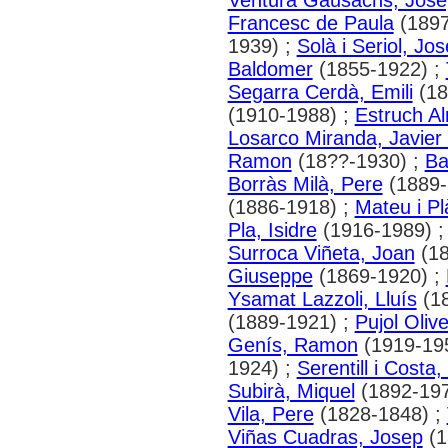
Ventura Gausachs, Jose
Francesc de Paula
(1897
1939) ;
Solà i Seriol, Jo
Baldomer
(1855-1922) ;
Segarra Cerdà, Emili
(18
(1910-1988) ;
Estruch Al
Losarco Miranda, Javier
Ramon
(18??-1930) ;
Ba
Borràs Milà, Pere
(1889-
(1886-1918) ;
Mateu i Pl
Pla, Isidre
(1916-1989) 
Surroca Viñeta, Joan
(18
Giuseppe
(1869-1920) ;
Ysamat Lazzoli, Lluís
(18
(1889-1921) ;
Pujol Oliv
Genís, Ramon
(1919-19
1924) ;
Serentill i Costa
Subirà, Miquel
(1892-197
Vila, Pere
(1828-1848) ;
Viñas Cuadras, Josep
(1