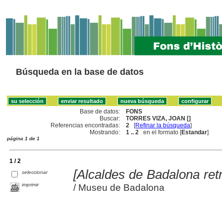
Búsqueda en la base de datos
Base de datos:
FONS
Buscar:
TORRES VIZA, JOAN []
Referencias encontradas:
2
[
Refinar la búsqueda
]
Mostrando:
1 .. 2
en el formato [
Estandar
]
página 1 de 1
1 / 2
[Alcaldes de Badalona retr
seleccionar
imprimir
/ Museu de Badalona