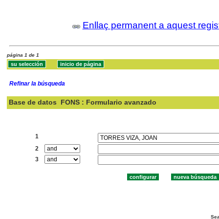
Enllaç permanent a aquest regis
página 1 de 1
Refinar la búsqueda
Base de datos
FONS : Formulario avanzado
Buscar:
1
2
3
Sea