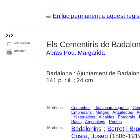
Enllaç permanent a aquest regis
2 / 2
Els Cementiris de Badalo
seleccionar
imprimir
Abras Pou, Margarida
Badalona : Ajuntament de Badalon
141 p. : il. ; 24 cm
Matèries:
Cementiris
;
Diccionari biogràfic
;
Obr
Empresaris
;
Metges
;
Arquitectes
;
A
;
Historiadors
;
Alcaldes
;
Fotògrafs
;
Ràdio
;
Arqueòlegs
;
Poetes
Matèries:
Badalonins
;
Serret i Br
Costa, Josep
(1886-1919