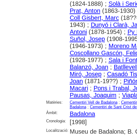
(1824-1888) ;
Solà i Ser
Prat, Anton
(1863-1930)
Coll Gisbert, Marc
(18??
1943) ;
Dunyó i Clarà, Ja
Antoni
(1878-1954) ;
Py 
Suñol, Josep
(1908-1995
(1946-1973) ;
Moreno Ma
Coscollano Gascón, Felic
(1928-1977) ;
Sala i Fon
Balanzó, Joan
;
Batllevel
Miró, Josep
;
Casadó Tis
Joan
(1871-19??) ;
Piñón
Macari
;
Pons i Trabal, J
Pausas, Joaquim
;
Viapl
Matèries:
Cementiri Vell de Badalona
;
Cementir
Badalona
;
Cementiri de Sant Crist d
Àmbit:
Badalona
Cronologia:
[1998]
Localització:
Museu de Badalona; B. 