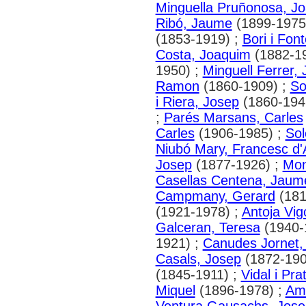
Minguella Pruñonosa, J
Ribó, Jaume
(1899-1975
(1853-1919) ;
Bori i Fon
Costa, Joaquim
(1882-1
1950) ;
Minguell Ferrer, J
Ramon
(1860-1909) ;
So
i Riera, Josep
(1860-194
;
Parés Marsans, Carles
Carles
(1906-1985) ;
Sol
Niubó Mary, Francesc d'
Josep
(1877-1926) ;
Mon
Casellas Centena, Jaum
Campmany, Gerard
(181
(1921-1978) ;
Antoja Vig
Galceran, Teresa
(1940-
1921) ;
Canudes Jornet,
Casals, Josep
(1872-190
(1845-1911) ;
Vidal i Pra
Miquel
(1896-1978) ;
Am