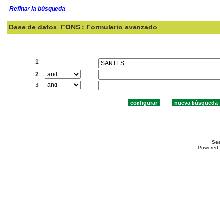
Refinar la búsqueda
Base de datos
FONS : Formulario avanzado
Buscar:
1
2
3
Sea
Powered