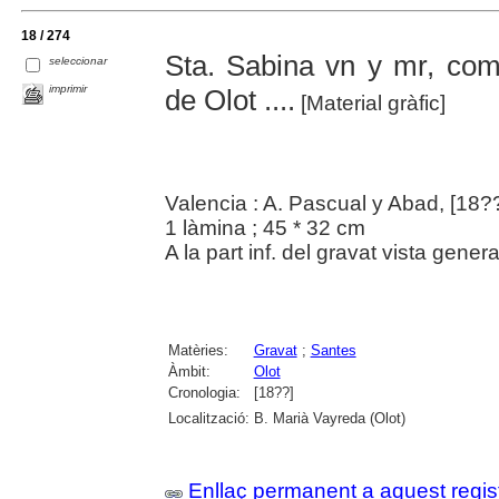
18 / 274
Sta. Sabina vn y mr, com
seleccionar
imprimir
de Olot ....
[Material gràfic]
Valencia : A. Pascual y Abad, [18?
1 làmina ; 45 * 32 cm
A la part inf. del gravat vista genera
Matèries:
Gravat
;
Santes
Àmbit:
Olot
Cronologia:
[18??]
Localització:
B. Marià Vayreda (Olot)
Enllaç permanent a aquest regis