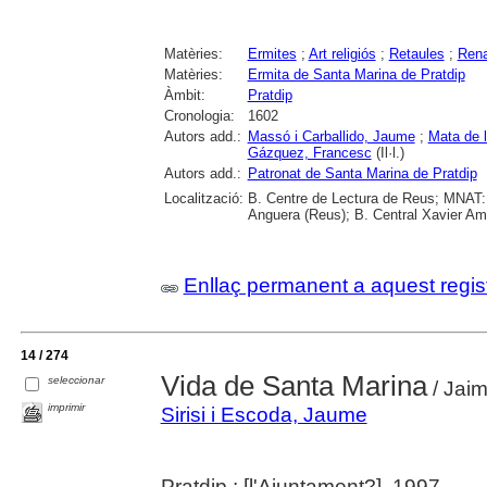
Matèries:
Ermites
;
Art religiós
;
Retaules
;
Ren
Matèries:
Ermita de Santa Marina de Pratdip
Àmbit:
Pratdip
Cronologia:
1602
Autors add.:
Massó i Carballido, Jaume
;
Mata de l
Gázquez, Francesc
(Il·l.)
Autors add.:
Patronat de Santa Marina de Pratdip
Localització:
B. Centre de Lectura de Reus; MNAT:
Anguera (Reus); B. Central Xavier Am
Enllaç permanent a aquest regis
14 / 274
Vida de Santa Marina
seleccionar
/ Jaim
imprimir
Sirisi i Escoda, Jaume
Pratdip : [l'Ajuntament?], 1997