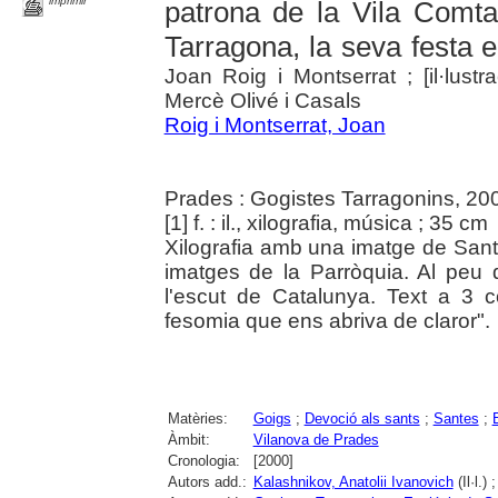
imprimir
patrona de la Vila Comta
Tarragona, la seva festa e
Joan Roig i Montserrat ; [il·lustr
Mercè Olivé i Casals
Roig i Montserrat, Joan
Prades : Gogistes Tarragonins, 20
[1] f. : il., xilografia, música ; 35 cm
Xilografia amb una imatge de Sant
imatges de la Parròquia. Al peu 
l'escut de Catalunya. Text a 3 
fesomia que ens abriva de claror".
Matèries:
Goigs
;
Devoció als sants
;
Santes
;
Àmbit:
Vilanova de Prades
Cronologia:
[2000]
Autors add.:
Kalashnikov, Anatolii Ivanovich
(Il·l.) 