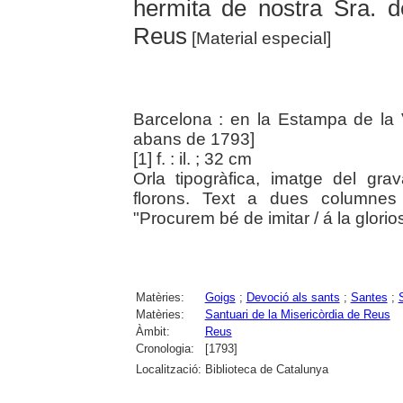
hermita de nostra Sra. d
Reus
[Material especial]
Barcelona : en la Estampa de la V
abans de 1793]
[1] f. : il. ; 32 cm
Orla tipogràfica, imatge del gr
florons. Text a dues columnes 
"Procurem bé de imitar / á la glorio
Matèries:
Goigs
;
Devoció als sants
;
Santes
;
Matèries:
Santuari de la Misericòrdia de Reus
Àmbit:
Reus
Cronologia:
[1793]
Localització:
Biblioteca de Catalunya