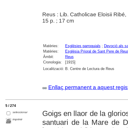
Reus : Lib. Catholicae Eloisii Ribé
15 p. ; 17 cm
Matèries:
Esglésies parroquials
;
Devoció als s
Matèries:
Església Prioral de Sant Pere de Reu
Àmbit:
Reus
Cronologia:
[1915]
Localització:
B. Centre de Lectura de Reus
Enllaç permanent a aquest regis
5 / 274
Goigs en llaor de la glori
seleccionar
imprimir
santuari de la Mare de 