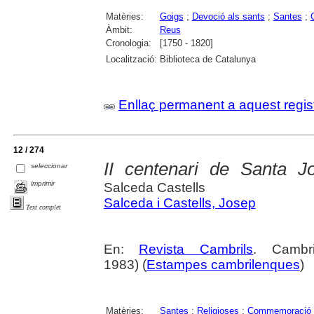
Matèries:
Goigs
;
Devoció als sants
;
Santes
;
Àmbit:
Reus
Cronologia:
[1750 - 1820]
Localització:
Biblioteca de Catalunya
Enllaç permanent a aquest regis
12 / 274
II centenari de Santa 
seleccionar
imprimir
Salceda Castells
Salceda i Castells, Josep
Text complet
En:
Revista Cambrils
. Cambr
1983) (
Estampes cambrilenques
)
Matèries:
Santes
;
Religioses
;
Commemoració