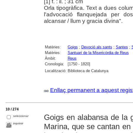
[1] f. : il. ; 31 cm
Orla tipogràfica. Text a dues colu
l'advocació flanquejada per do
alcansar / llum y gracia divina".
Matèries:
Goigs
;
Devoció als sants
;
Santes
;
Matèries:
Santuari de la Misericòrdia de Reus
Àmbit:
Reus
Cronologia:
[1750 - 1820]
Localització:
Biblioteca de Catalunya
Enllaç permanent a aquest regis
10 / 274
Goigs en alabansa de la g
seleccionar
imprimir
Marina, que se cantan en 