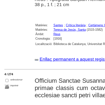
38 p., 1 f. ; 21 cm
Matèries:
Santes
;
Crítica literària
;
Certàmens li
Matèries:
Teresa de Jesús, Santa
(1515-1582)
Àmbit:
Reus
Cronologia:
[1916]
Localització:
Biblioteca de Catalunya; Universitat 
Enllaç permanent a aquest regis
4 / 274
Officium Sanctae Susannae 
seleccionar
imprimir
primae classis cum octava
ecclesiae sancti petri villa