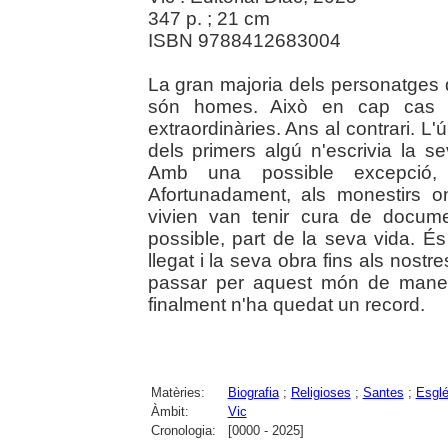
347 p. ; 21 cm
ISBN 9788412683004
La gran majoria dels personatges d
són homes. Això en cap cas s
extraordinàries. Ans al contrari. L'ú
dels primers algú n'escrivia la se
Amb una possible excepció, 
Afortunadament, als monestirs 
vivien van tenir cura de docum
possible, part de la seva vida. É
llegat i la seva obra fins als nost
passar per aquest món de maner
finalment n'ha quedat un record.
Matèries:
Biografia
;
Religioses
;
Santes
;
Esglé
Àmbit:
Vic
Cronologia:
[0000 - 2025]