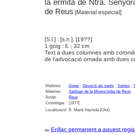
la ermita de Ntra. Senyora
de Reus
[Material especial]
[S.l.] : [s.n.], [19??]
1 goig : il. ; 32 cm
Text a dues columnes amb corondel
de l'advocació ornada amb dues co
Matèries:
Goigs
;
Devoció als sants
;
Santes
;
Matèries:
Santuari de la Misericòrdia de Reus
Àmbit:
Reus
Cronologia:
[19??]
Localització:
B. Marià Vayreda (Olot)
Enllaç permanent a aquest regis