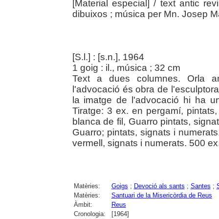
[Material especial]
/ text antic re
dibuixos ; música per Mn. Josep M
[S.l.] : [s.n.], 1964
1 goig : il., música ; 32 cm
Text a dues columnes. Orla a
l'advocació és obra de l'esculptor
la imatge de l'advocació hi ha u
Tiratge: 3 ex. en pergamí, pintats,
blanca de fil, Guarro pintats, sign
Guarro; pintats, signats i numerats
vermell, signats i numerats. 500 ex
Matèries:
Goigs
;
Devoció als sants
;
Santes
;
Matèries:
Santuari de la Misericòrdia de Reus
Àmbit:
Reus
Cronologia:
[1964]