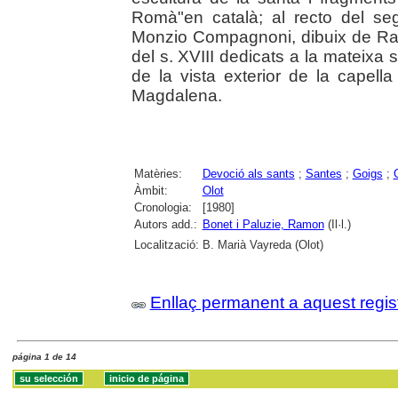
Romà"en català; al recto del seg
Monzio Compagnoni, dibuix de Ram
del s. XVIII dedicats a la mateixa s
de la vista exterior de la capella
Magdalena.
Matèries:
Devoció als sants
;
Santes
;
Goigs
;
Àmbit:
Olot
Cronologia:
[1980]
Autors add.:
Bonet i Paluzie, Ramon
(Il·l.)
Localització:
B. Marià Vayreda (Olot)
Enllaç permanent a aquest regis
página 1 de 14