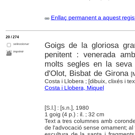
Enllaç permanent a aquest regis
20 / 274
Goigs de la gloriosa gr
seleccionar
imprimir
penitent : venerada am
molts segles en la seva 
d'Olot, Bisbat de Girona
[M
Costa i Llobera ; [dibuix, clixés i 
Costa i Llobera, Miquel
[S.l.] : [s.n.], 1980
1 goig (4 p.) : il. ; 32 cm
Text a tres columnes amb corondel
de l'advocació sense ornament; al ve
escultura de la santa i fragments 