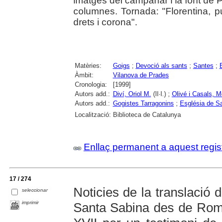
imatges del campanar i la font de P
columnes. Tornada: "Florentina,
drets i corona".
Matèries:
Goigs
;
Devoció als sants
;
Santes
;
Àmbit:
Vilanova de Prades
Cronologia:
[1999]
Autors add.:
Diví, Oriol M.
(Il·l.) ;
Olivé i Casals, M
Autors add.:
Gogistes Tarragonins
;
Església de Sa
Localització:
Biblioteca de Catalunya
Enllaç permanent a aquest regis
17 / 274
Noticies de la translació d
seleccionar
imprimir
Santa Sabina des de Roma