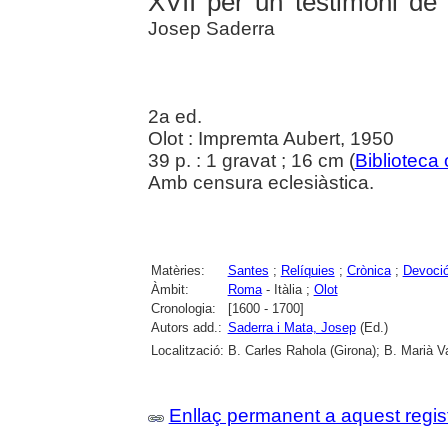
XVII per un testimoni de 
Josep Saderra
2a ed.
Olot : Impremta Aubert, 1950
39 p. : 1 gravat ; 16 cm (
Biblioteca 
Amb censura eclesiàstica.
Matèries:
Santes
;
Relíquies
;
Crònica
;
Devoció
Àmbit:
Roma
- Itàlia ;
Olot
Cronologia:
[1600 - 1700]
Autors add.:
Saderra i Mata, Josep
(Ed.)
Localització:
B. Carles Rahola (Girona); B. Marià V
Enllaç permanent a aquest regis