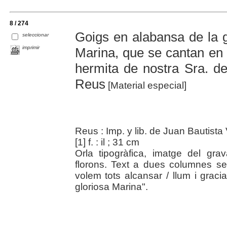
8 / 274
Goigs en alabansa de la g
seleccionar
imprimir
Marina, que se cantan en 
hermita de nostra Sra. de
Reus
[Material especial]
Reus : Imp. y lib. de Juan Bautista
[1] f. : il ; 31 cm
Orla tipogràfica, imatge del gr
florons. Text a dues columnes s
volem tots alcansar / llum i graci
gloriosa Marina".