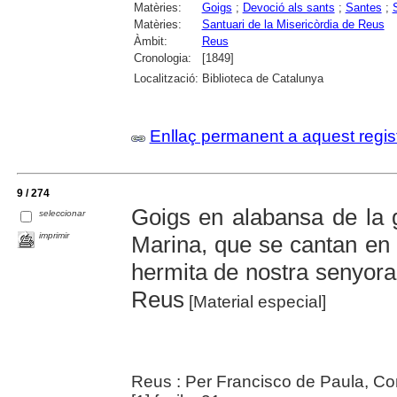
Matèries:
Goigs
;
Devoció als sants
;
Santes
;
Matèries:
Santuari de la Misericòrdia de Reus
Àmbit:
Reus
Cronologia:
[1849]
Localització:
Biblioteca de Catalunya
Enllaç permanent a aquest regis
9 / 274
Goigs en alabansa de la g
seleccionar
imprimir
Marina, que se cantan en 
hermita de nostra senyora 
Reus
[Material especial]
Reus : Per Francisco de Paula, Co