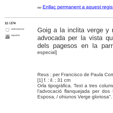
Enllaç permanent a aquest regis
11 / 274
Goig a la inclita verge y
seleccionar
imprimir
advocada per la vista qu
dels pagesos en la parr
especial]
Reus : per Francisco de Paula Com
[1] f. : il. ; 31 cm
Orla tipogràfica. Text a tres colu
l'advocació flanquejada per dos 
Esposa, / ohiunos Verge gloriosa".