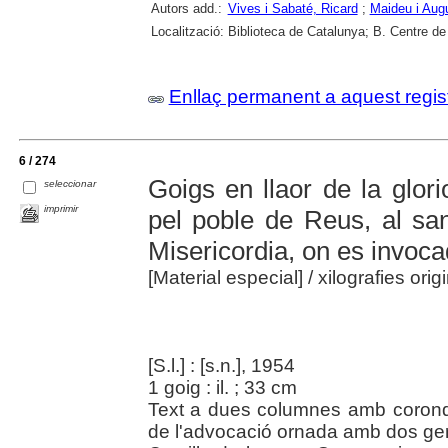
Autors add.:
Vives i Sabaté, Ricard
;
Maideu i Aug
Localització:
Biblioteca de Catalunya; B. Centre de
Enllaç permanent a aquest regis
6 / 274
Goigs en llaor de la glor
seleccionar
imprimir
pel poble de Reus, al sa
Misericordia, on es invoca
[Material especial]
/ xilografies ori
[S.l.] : [s.n.], 1954
1 goig : il. ; 33 cm
Text a dues columnes amb coronde
de l'advocació ornada amb dos gerr