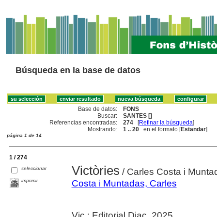
Búsqueda en la base de datos
Base de datos:
FONS
Buscar:
SANTES []
Referencias encontradas:
274
[
Refinar la búsqueda
]
Mostrando:
1 .. 20
en el formato [
Estandar
]
página 1 de 14
1 / 274
Victòries
seleccionar
/ Carles Costa i Munta
imprimir
Costa i Muntadas, Carles
Vic : Editorial Diac, 2025