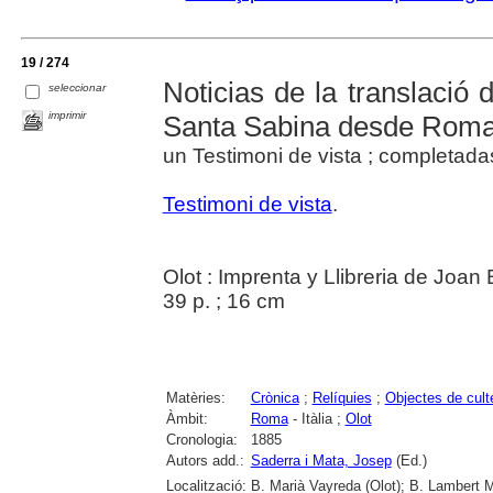
19 / 274
Noticias de la translació d
seleccionar
imprimir
Santa Sabina desde Roma
un Testimoni de vista ; completad
Testimoni de vista
.
Olot : Imprenta y Llibreria de Joan
39 p. ; 16 cm
Matèries:
Crònica
;
Relíquies
;
Objectes de cult
Àmbit:
Roma
- Itàlia ;
Olot
Cronologia:
1885
Autors add.:
Saderra i Mata, Josep
(Ed.)
Localització:
B. Marià Vayreda (Olot); B. Lambert M