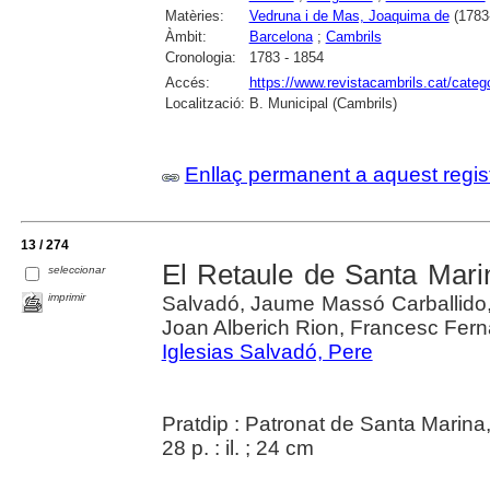
Matèries:
Vedruna i de Mas, Joaquima de
(1783
Àmbit:
Barcelona
;
Cambrils
Cronologia:
1783 - 1854
Accés:
https://www.revistacambrils.cat/cate
Localització:
B. Municipal (Cambrils)
Enllaç permanent a aquest regis
13 / 274
El Retaule de Santa Mari
seleccionar
imprimir
Salvadó, Jaume Massó Carballido, 
Joan Alberich Rion, Francesc Fe
Iglesias Salvadó, Pere
Pratdip : Patronat de Santa Marina
28 p. : il. ; 24 cm