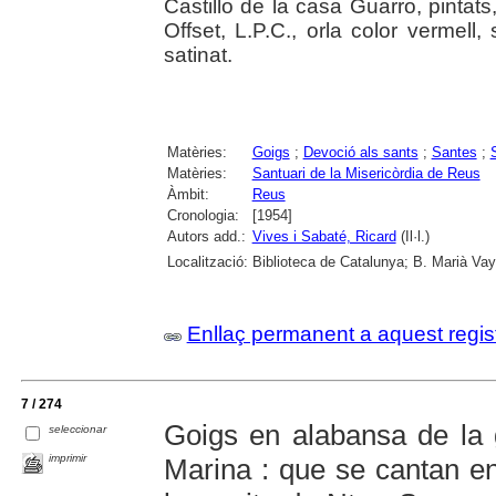
Castillo de la casa Guarro, pintat
Offset, L.P.C., orla color vermell
satinat.
Matèries:
Goigs
;
Devoció als sants
;
Santes
;
Matèries:
Santuari de la Misericòrdia de Reus
Àmbit:
Reus
Cronologia:
[1954]
Autors add.:
Vives i Sabaté, Ricard
(Il·l.)
Localització:
Biblioteca de Catalunya; B. Marià Vay
Enllaç permanent a aquest regis
7 / 274
Goigs en alabansa de la g
seleccionar
imprimir
Marina : que se cantan en