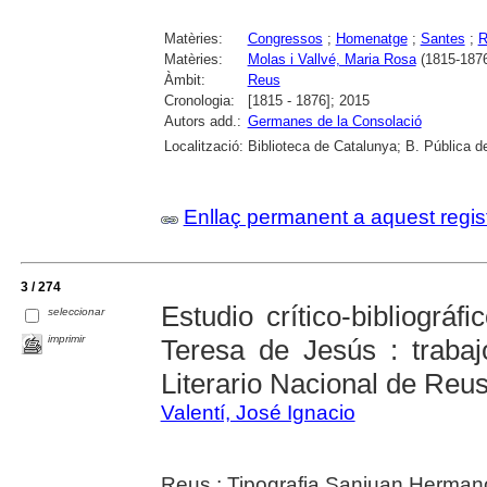
Matèries:
Congressos
;
Homenatge
;
Santes
;
R
Matèries:
Molas i Vallvé, Maria Rosa
(1815-187
Àmbit:
Reus
Cronologia:
[1815 - 1876]; 2015
Autors add.:
Germanes de la Consolació
Localització:
Biblioteca de Catalunya; B. Pública d
Enllaç permanent a aquest regis
3 / 274
Estudio crítico-bibliográ
seleccionar
imprimir
Teresa de Jesús : traba
Literario Nacional de Reu
Valentí, José Ignacio
Reus : Tipografia Sanjuan Herman