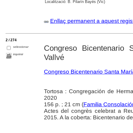
Localització:
B. Pilarín Bayés (Vic)
Enllaç permanent a aquest regis
2 / 274
Congreso Bicentenario
seleccionar
imprimir
Vallvé
Congreso Bicentenario Santa Marí
Tortosa : Congregación de Herma
2020
156 p. ; 21 cm (
Familia Consolació
Actes del congrès celebrat a Re
2015. A la coberta: Bicentenario d