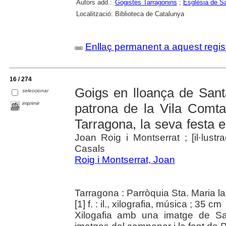
Autors add.:
Gogistes Tarragonins
;
Església de Sa
Localització:
Biblioteca de Catalunya
Enllaç permanent a aquest regis
16 / 274
Goigs en lloança de Santa
seleccionar
imprimir
patrona de la Vila Comta
Tarragona, la seva festa e
Joan Roig i Montserrat ; [il·lustr
Casals
Roig i Montserrat, Joan
Tarragona : Parròquia Sta. Maria l
[1] f. : il., xilografia, música ; 35 cm
Xilogafia amb una imatge de San