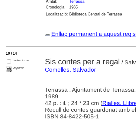
Àmbit:
Terrassa
Cronologia:
1985
Localització:
Biblioteca Central de Terrassa
Enllaç permanent a aquest regis
10 / 14
Sis contes per a regal
seleccionar
/ Sal
imprimir
Comelles, Salvador
Terrassa : Ajuntament de Terrassa.
1989
42 p. : il. ; 24 * 23 cm (
Rialles. Llibr
Recull de contes guardonat amb el
ISBN 84-8422-505-1