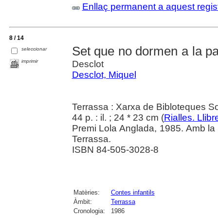
Enllaç permanent a aquest regis
8 / 14
Set que no dormen a la pall
seleccionar
imprimir
Desclot
Desclot, Miquel
Terrassa : Xarxa de Bibloteques Sol
44 p. : il. ; 24 * 23 cm (
Rialles. Llibr
Premi Lola Anglada, 1985. Amb la c
Terrassa.
ISBN 84-505-3028-8
Matèries:
Contes infantils
Àmbit:
Terrassa
Cronologia:
1986