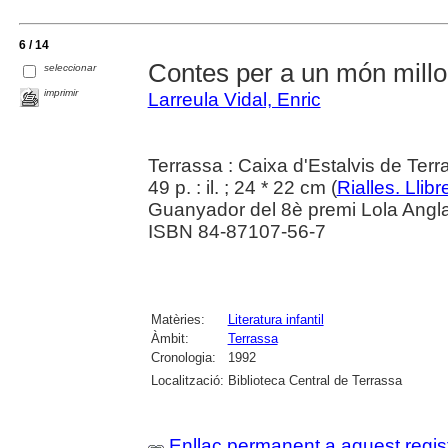
6 / 14
Contes per a un món millo
seleccionar
imprimir
Larreula Vidal, Enric
Terrassa : Caixa d'Estalvis de Ter
49 p. : il. ; 24 * 22 cm (
Rialles. Llibr
Guanyador del 8è premi Lola Angl
ISBN 84-87107-56-7
Matèries:
Literatura infantil
Àmbit:
Terrassa
Cronologia:
1992
Localització:
Biblioteca Central de Terrassa
Enllaç permanent a aquest regis