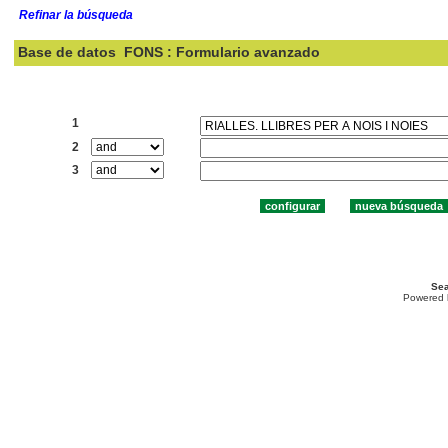
Refinar la búsqueda
Base de datos
FONS : Formulario avanzado
Buscar:
1
2
3
Sea
Powered