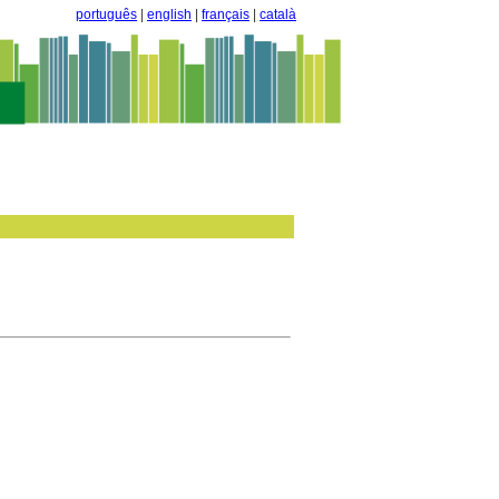
português
|
english
|
français
|
català