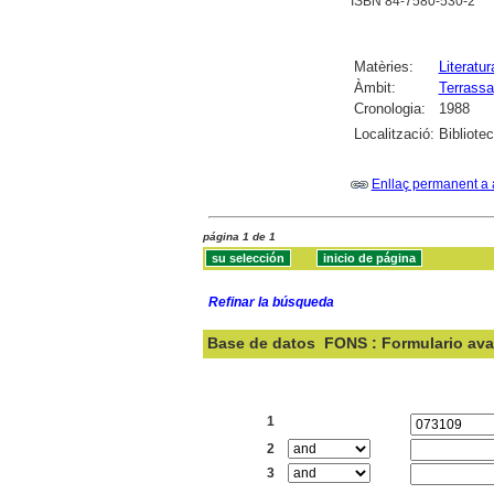
ISBN 84-7580-530-2
Matèries:
Literatur
Àmbit:
Terrassa
Cronologia:
1988
Localització:
Bibliote
Enllaç permanent a 
página 1 de 1
Refinar la búsqueda
Base de datos
FONS : Formulario av
Buscar:
1
2
3