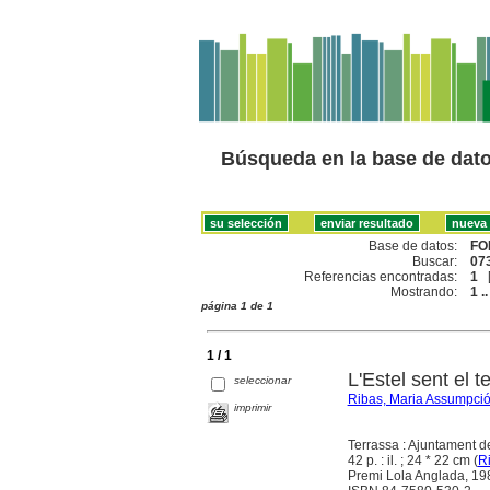
Búsqueda en la base de dat
Base de datos:
FO
Buscar:
073
Referencias encontradas:
1
Mostrando:
1 ..
página 1 de 1
1 / 1
L'Estel sent el 
seleccionar
Ribas, Maria Assumpci
imprimir
Terrassa : Ajuntament d
42 p. : il. ; 24 * 22 cm (
Ri
Premi Lola Anglada, 19