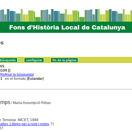
os
NS
109 []
[
Refinar la búsqueda
]
 1
en el formato [
Estandar
]
temps
/ Maria Assumpció Ribas
ó
e Terrassa. IMCET, 1988
alles. Llibres per a nois i noies
, 7)
87.