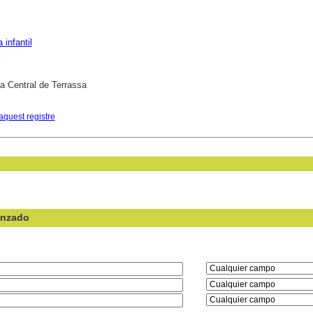
a infantil
ca Central de Terrassa
aquest registre
anzado
en el campo: