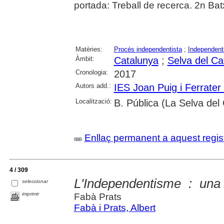
portada: Treball de recerca. 2n Bat
Matèries:
Procés independentista
;
Independen
Àmbit:
Catalunya
;
Selva del Ca
Cronologia:
2017
Autors add.:
IES Joan Puig i Ferrater
Localització:
B. Pública (La Selva de
Enllaç permanent a aquest regis
4 / 309
L'Independentisme : una 
seleccionar
imprimir
Fabà Prats
Fabà i Prats, Albert