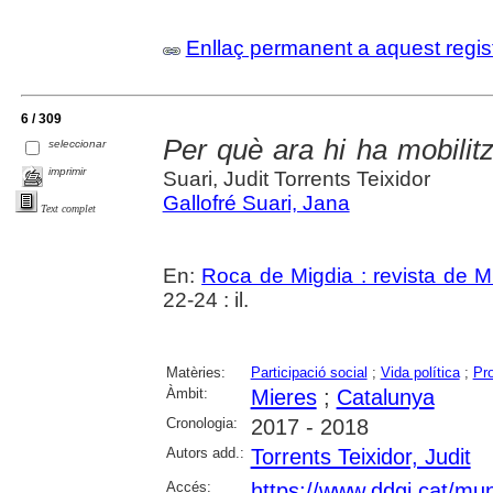
Enllaç permanent a aquest regis
6 / 309
Per què ara hi ha mobilit
seleccionar
imprimir
Suari, Judit Torrents Teixidor
Gallofré Suari, Jana
Text complet
En:
Roca de Migdia : revista de M
22-24 : il.
Matèries:
Participació social
;
Vida política
;
Pr
Àmbit:
Mieres
;
Catalunya
Cronologia:
2017 - 2018
Autors add.:
Torrents Teixidor, Judit
Accés:
https://www.ddgi.cat/m