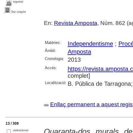
imprimir
Text complet
En:
Revista Amposta
, Núm. 862 (ago
Matèries:
Independentisme
;
Procé
Àmbit:
Amposta
Cronologia:
2013
Accés:
https://revista.amposta.
complet]
Localització:
B. Pública de Tarragona;
Enllaç permanent a aquest regis
13 / 309
Quaranta-dos murals d
seleccionar