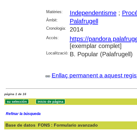
Matèries:
Independentisme
;
Procé
Àmbit:
Palafrugell
Cronologia:
2014
Accés:
https://pandora.palafru
[exemplar complet]
Localització:
B. Popular (Palafrugell)
Enllaç permanent a aquest regis
página 1 de 16
Refinar la búsqueda
Base de datos
FONS : Formulario avanzado