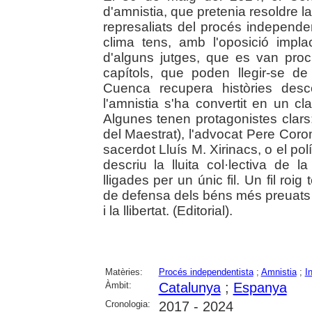
d'amnistia, que pretenia resoldre 
represaliats del procés independe
clima tens, amb l'oposició impla
d'alguns jutges, que es van proc
capítols, que poden llegir-se 
Cuenca recupera històries des
l'amnistia s'ha convertit en un c
Algunes tenen protagonistes clars:
del Maestrat), l'advocat Pere Coro
sacerdot Lluís M. Xirinacs, o el pol
descriu la lluita col·lectiva de l
lligades per un únic fil. Un fil roig 
de defensa dels béns més preuats qu
i la llibertat. (Editorial).
Matèries:
Procés independentista
;
Amnistia
;
I
Àmbit:
Catalunya
;
Espanya
Cronologia:
2017 - 2024