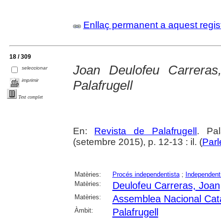
Enllaç permanent a aquest regis
18 / 309
Joan Deulofeu Carreras
seleccionar
imprimir
Palafrugell
Text complet
En:
Revista de Palafrugell
. Pa
(setembre 2015), p. 12-13 : il. (
Parl
Matèries:
Procés independentista
;
Independen
Matèries:
Deulofeu Carreras, Joan
Matèries:
Assemblea Nacional Cat
Àmbit:
Palafrugell