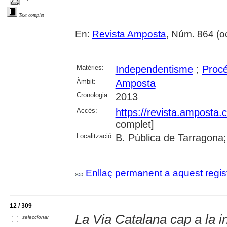
Text complet
En:
Revista Amposta
, Núm. 864 (oct
Matèries:
Independentisme
;
Procé
Àmbit:
Amposta
Cronologia:
2013
Accés:
https://revista.amposta.
complet]
Localització:
B. Pública de Tarragona;
Enllaç permanent a aquest regis
12 / 309
La Via Catalana cap a la 
seleccionar