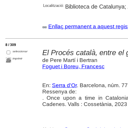
Localització:
Biblioteca de Catalunya;
Enllaç permanent a aquest regis
8 / 309
El Procés català, entre el 
seleccionar
imprimir
de Pere Martí i Bertran
Foguet i Boreu, Francesc
En:
Serra d'Or
. Barcelona, núm. 772
Ressenya de:
. Once upon a time in Cataloni
Cadenes. Valls : Cossetània, 2023