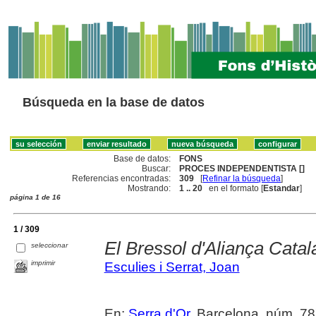
Búsqueda en la base de datos
Base de datos:
FONS
Buscar:
PROCES INDEPENDENTISTA []
Referencias encontradas:
309
[
Refinar la búsqueda
]
Mostrando:
1 .. 20
en el formato [
Estandar
]
página 1 de 16
1 / 309
El Bressol d'Aliança Catal
seleccionar
imprimir
Esculies i Serrat, Joan
En:
Serra d'Or
. Barcelona, núm. 787