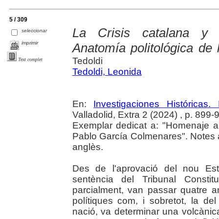
5 / 309
La Crisis catalana y e
seleccionar
imprimir
Anatomía politológica de 
Tedoldi
Text complet
Tedoldi, Leonida
En:
Investigaciones Histórica
Valladolid, Extra 2 (2024) , p. 899-
Exemplar dedicat a: "Homenaje a 
Pablo García Colmenares". Notes 
anglès.
Des de l'aprovació del nou Est
sentència del Tribunal Constit
parcialment, van passar quatre a
polítiques com, i sobretot, la 
nació, va determinar una volcànic