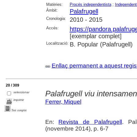
Matèries:
Procés independentista
;
Independen
Àmbit:
Palafrugell
Cronologia:
2010 - 2015
Accés:
https://pandora.palafru
[exemplar complet]
Localització:
B. Popular (Palafrugell)
Enllaç permanent a aquest regis
20 / 309
Palafrugell viu intensamen
seleccionar
imprimir
Ferrer, Miquel
Text complet
En:
Revista de Palafrugell
. Pa
(novembre 2014), p. 6-7