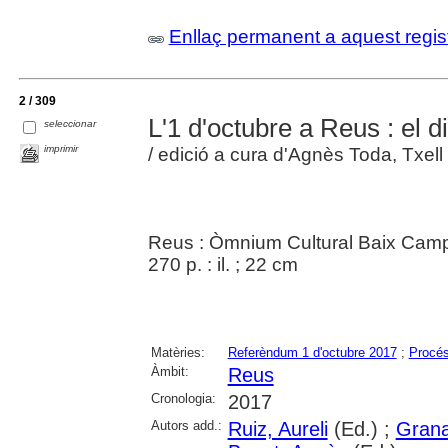
Enllaç permanent a aquest regis
2 / 309
L'1 d'octubre a Reus : el d
seleccionar
imprimir
/ edició a cura d'Agnès Toda, Txell
Reus : Òmnium Cultural Baix Cam
270 p. : il. ; 22 cm
Matèries:
Referèndum 1 d'octubre 2017
;
Procés
Àmbit:
Reus
Cronologia:
2017
Autors add.:
Ruiz, Aureli
(Ed.) ;
Grana