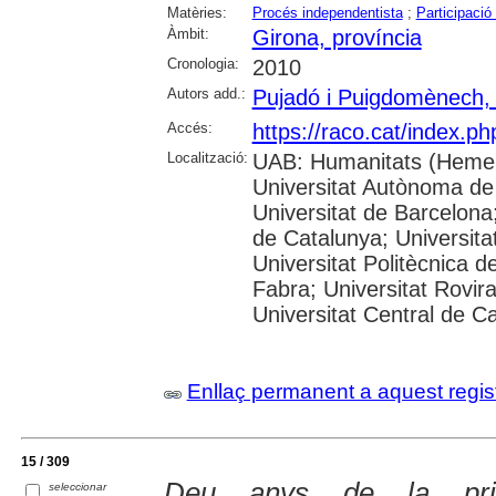
Matèries:
Procés independentista
;
Participació
Àmbit:
Girona, província
Cronologia:
2010
Autors add.:
Pujadó i Puigdomènech, 
Accés:
https://raco.cat/index.p
Localització:
UAB: Humanitats (Hemer
Universitat Autònoma de
Universitat de Barcelona;
de Catalunya; Universitat
Universitat Politècnica 
Fabra; Universitat Rovira 
Universitat Central de C
Enllaç permanent a aquest regis
15 / 309
Deu anys de la prim
seleccionar