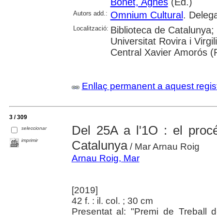
Bonet, Agnès
(Ed.)
Autors add.:
Omnium Cultural
. Delega
Localització:
Biblioteca de Catalunya;
Universitat Rovira i Virg
Central Xavier Amorós (
Enllaç permanent a aquest regis
3 / 309
Del 25A a l'1O : el proc
seleccionar
imprimir
Catalunya
/ Mar Arnau Roig
Arnau Roig, Mar
[2019]
42 f. : il. col. ; 30 cm
Presentat al: "Premi de Treball 