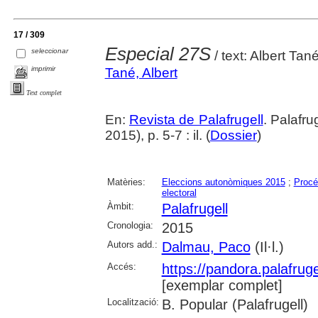
17 / 309
Especial 27S
seleccionar
/ text: Albert Ta
imprimir
Tané, Albert
Text complet
En:
Revista de Palafrugell
. Palafr
2015), p. 5-7 : il. (
Dossier
)
Matèries:
Eleccions autonòmiques 2015
;
Procé
electoral
Àmbit:
Palafrugell
Cronologia:
2015
Autors add.:
Dalmau, Paco
(Il·l.)
Accés:
https://pandora.palafru
[exemplar complet]
Localització:
B. Popular (Palafrugell)