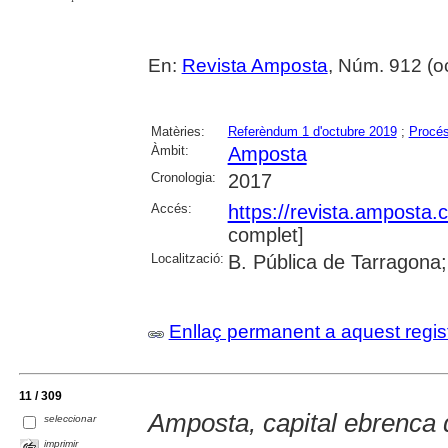
En:
Revista Amposta
, Núm. 912 (oct
Matèries:
Referèndum 1 d'octubre 2019
;
Procés
Àmbit:
Amposta
Cronologia:
2017
Accés:
https://revista.amposta.
complet]
Localització:
B. Pública de Tarragona;
Enllaç permanent a aquest regis
11 / 309
Amposta, capital ebrenca 
seleccionar
imprimir