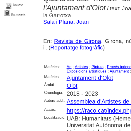
imprimir
l'Ajuntament d'Olot
/ text: Jo
la Garrotxa
Text complet
Sala i Plana, Joan
En:
Revista de Girona
. Girona, n
il. (
Reportatge fotogràfic
)
Matèries:
Art
;
Artistes
;
Pintura
;
Procés indepe
Exposicions artístiques
;
Ajuntament
Matèries:
Ajuntament d'Olot
Àmbit:
Olot
Cronologia:
2018 - 2023
Autors add.:
Assemblea d'Artistes de 
Accés:
https://raco.cat/index.p
Localització:
UAB: Humanitats (Hemer
Universitat Autònoma de