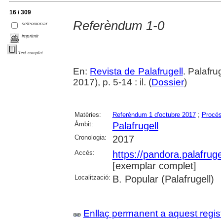
16 / 309
Referèndum 1-0
seleccionar
imprimir
Text complet
En:
Revista de Palafrugell
. Palafr
2017), p. 5-14 : il. (
Dossier
)
Matèries:
Referèndum 1 d'octubre 2017
;
Procés
Àmbit:
Palafrugell
Cronologia:
2017
Accés:
https://pandora.palafru
[exemplar complet]
Localització:
B. Popular (Palafrugell)
Enllaç permanent a aquest regis