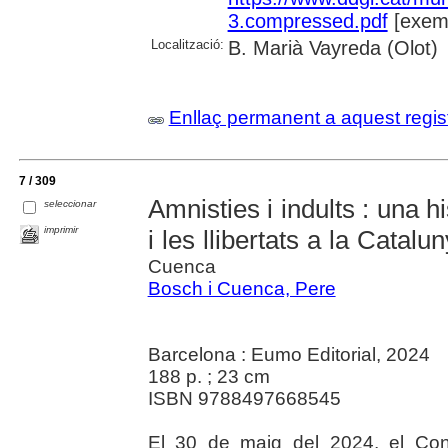
3.compressed.pdf
[exemp
Localització:
B. Marià Vayreda (Olot)
Enllaç permanent a aquest regis
7 / 309
Amnisties i indults : una hi
seleccionar
imprimir
i les llibertats a la Cata
Cuenca
Bosch i Cuenca, Pere
Barcelona : Eumo Editorial, 2024
188 p. ; 23 cm
ISBN 9788497668545
El 30 de maig del 2024, el Con