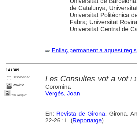
Universitat de Barcelona;
de Catalunya; Universitat
Universitat Politècnica 
Fabra; Universitat Rovira 
Universitat Central de C
Enllaç permanent a aquest regis
14 / 309
Les Consultes vot a vot
seleccionar
/ J
imprimir
Coromina
Vergés, Joan
Text complet
En:
Revista de Girona
. Girona. A
22-26 : il. (
Reportatge
)