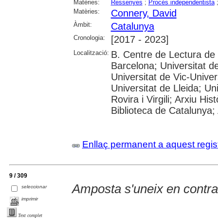
Matèries:
Ressenyes
;
Procés independentista
Matèries:
Connery, David
Àmbit:
Catalunya
Cronologia:
[2017 - 2023]
Localització:
B. Centre de Lectura de
Barcelona; Universitat d
Universitat de Vic-Univer
Universitat de Lleida; U
Rovira i Virgili; Arxiu Hi
Biblioteca de Catalunya; 
Enllaç permanent a aquest regis
9 / 309
Amposta s'uneix en contra
seleccionar
imprimir
Text complet