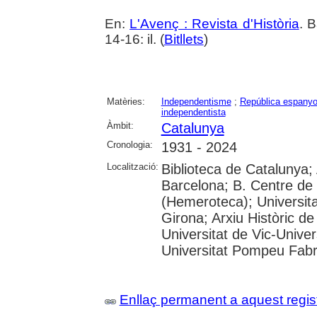
En:
L'Avenç : Revista d'Història
. 
14-16: il. (
Bitllets
)
Matèries:
Independentisme
;
República espanyol
independentista
Àmbit:
Catalunya
Cronologia:
1931 - 2024
Localització:
Biblioteca de Catalunya; 
Barcelona; B. Centre de
(Hemeroteca); Universita
Girona; Arxiu Històric de
Universitat de Vic-Univer
Universitat Pompeu Fabra;
Enllaç permanent a aquest regis