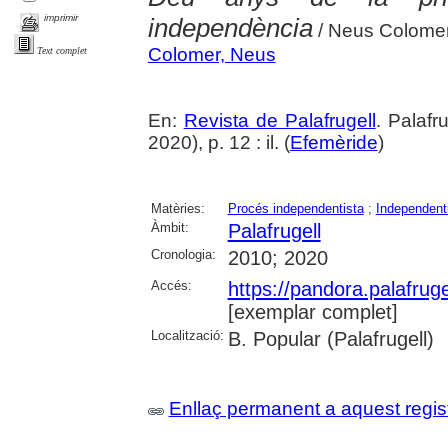
imprimir
independència
/ Neus Colome
Colomer, Neus
Text complet
En:
Revista de Palafrugell
. Palafr
2020), p. 12 : il. (
Efemèride
)
Matèries:
Procés independentista
;
Independen
Àmbit:
Palafrugell
Cronologia:
2010; 2020
Accés:
https://pandora.palafru
[exemplar complet]
Localització:
B. Popular (Palafrugell)
Enllaç permanent a aquest regis