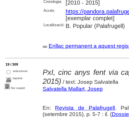
Cronologia:
[2010 - 2015]
Accés:
https://pandora.palafru
[exemplar complet]
Localització:
B. Popular (Palafrugell)
Enllaç permanent a aquest regis
19 / 309
PxI, cinc anys fent via c
seleccionar
imprimir
2015)
/ text: Josep Salvatella
Salvatella Mallart, Josep
Text complet
En:
Revista de Palafrugell
. Pa
(setembre 2015), p. 5-7 : il. (
Dossie