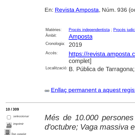
En:
Revista Amposta
, Núm. 936 (oct
Matèries:
Procés independentista
;
Procés judic
Àmbit:
Amposta
Cronologia:
2019
Accés:
https://revista.amposta.
complet]
Localització:
B. Pública de Tarragona;
Enllaç permanent a aquest regis
10 / 309
Més de 10.000 persones 
seleccionar
imprimir
d'octubre; Vaga massiva el
Text complet