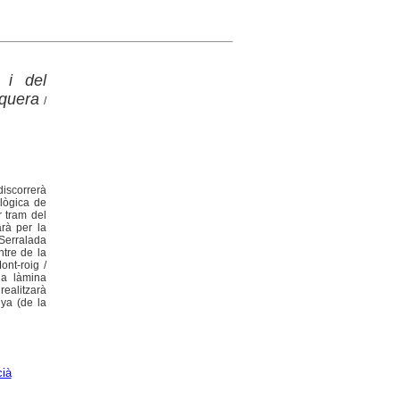
 i del
nquera
/
discorrerà
ològica de
r tram del
arà per la
Serralada
ntre de la
ont-roig /
la làmina
realitzarà
nya (de la
cià