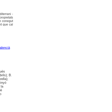
iterrani -
propietats
ge conegut
nt que cal
alencià
quès
rils); B.
ella);
inyó
 la
dé
o