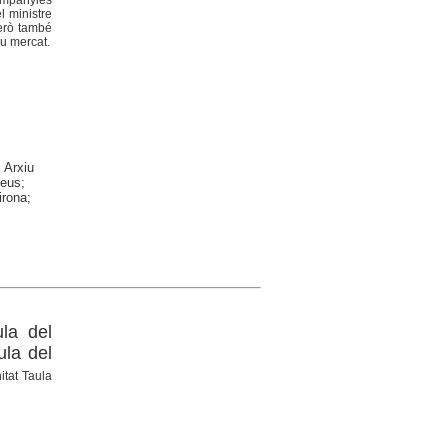
l ministre
però també
iu mercat.
 Arxiu
Reus;
irona;
la del
ula del
itat Taula