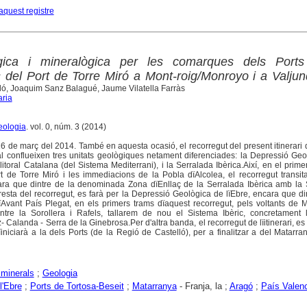
aquest registre
gica i mineralògica per les comarques dels Ports
 del Port de Torre Miró a Mont-roig/Monroyo i a Valju
ló, Joaquim Sanz Balagué, Jaume Vilatella Farràs
aria
eologia
. vol. 0, núm. 3 (2014)
ia 16 de març del 2014. També en aquesta ocasió, el recorregut del present itinerari 
l conflueixen tres unitats geològiques netament diferenciades: la Depressió Ge
litoral Catalana (del Sistema Mediterrani), i la Serralada Ibèrica.Així, en el prime
rt de Torre Miró i les immediacions de la Pobla dïAlcolea, el recorregut transit
cara que dintre de la denominada Zona dïEnllaç de la Serralada Ibèrica amb la 
 resta del recorregut, es farà per la Depressió Geològica de lïEbre, encara que di
vant País Plegat, en els primers trams dïaquest recorregut, pels voltants de M
entre la Sorollera i Rafels, tallarem de nou el Sistema Ibèric, concretament 
Calanda - Serra de la Ginebrosa.Per d'altra banda, el recorregut de lïitinerari, es 
niciarà a la dels Ports (de la Regió de Castelló), per a finalitzar a del Matarra
minerals
;
Geologia
l'Ebre
;
Ports de Tortosa-Beseit
;
Matarranya
- Franja, la ;
Aragó
;
País Valen