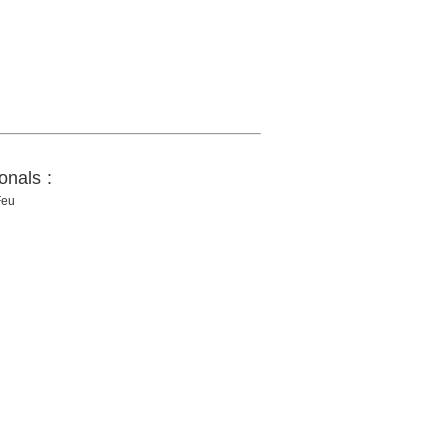
onals :
Feu