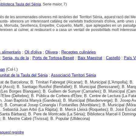
iblioteca Taula del Sénia
. Serie maior, 7)
és de les anomenades oliveres mil·lenàries del Territori Sénia, aquest racó del Med
usta- atresora un interessant catàleg de varietats tradicionals d'oliva, amb unes 
a, Morruda, Sevillenca, Empeltre, Cuquello, Marfil., que aplegades en un paisat
ereixen al cuiner, al restaurant o a casa un ventall de possibilitats molt interessa
alimentaris
;
Oli d'oliva
;
Olivera
;
Receptes culinàries
;
Senia, riu de la
;
Ports de Tortosa-Beseit
;
Baix Maestrat
;
Castelló
;
País V
oan
(Col·l.)
itat de la Taula del Sénia
;
Associació Territori Sénia
tat de Barcelona; B. Trinitari Fabregat (Alcanar); B. Municipal (L'Ampolla); B.
l (Ascó); B. Santiago Rusiñol (Benifallet); B. Municipal (Benissanet); B. Mar
t (Les Borges Blanques); B. Guillem de Sunyer (Camarles); B. Municipal (Camb
 l'Ebre (Deltebre); B. Pública de Corbera d'Ebre; B. Centre de Lectura (La Fatar
n. Joan Baptista Manyà (Gandesa); B. Municipal (Masdenverge); B. Josep Av
r); B. Comarcal Josep Conangla i Fontanilles (Montblanc); B. Municipal (Móra
. Sebastià Juan Arbó (La Ràpita); B. Mercè Lleixà (Roquetes); B. José Escu
Santa Bàrbara); B. Pere de Montcada (La Sènia); Biblioteca Marcel·lí Doming
); B. Mestre Cabré (Tivissa); B. Popular (Ulldecona)
aquest registre