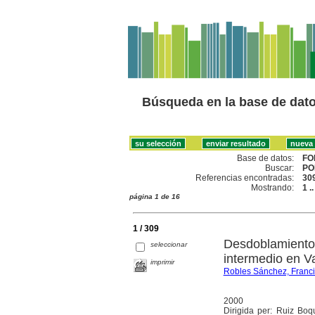
Búsqueda en la base de dat
Base de datos:
FO
Buscar:
PO
Referencias encontradas:
30
Mostrando:
1 .
página 1 de 16
1 / 309
Desdoblamiento
seleccionar
intermedio en V
imprimir
Robles Sánchez, Franc
2000
Dirigida per: Ruiz Boq