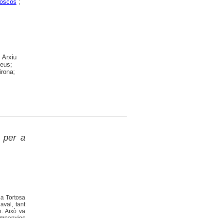
boscos
;
 Arxiu
Reus;
irona;
 per a
 a Tortosa
aval, tant
n. Això va
companyies