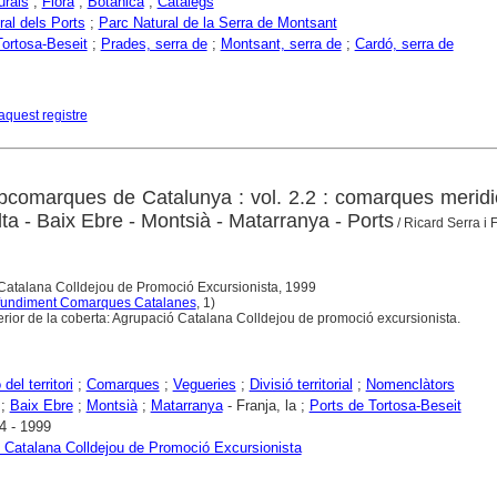
urals
;
Flora
;
Botànica
;
Catàlegs
ral dels Ports
;
Parc Natural de la Serra de Montsant
Tortosa-Beseit
;
Prades, serra de
;
Montsant, serra de
;
Cardó, serra de
aquest registre
comarques de Catalunya : vol. 2.2 : comarques meridi
Alta - Baix Ebre - Montsià - Matarranya - Ports
/ Ricard Serra i 
 Catalana Colldejou de Promoció Excursionista, 1999
fundiment Comarques Catalanes
, 1)
inferior de la coberta: Agrupació Catalana Colldejou de promoció excursionista.
del territori
;
Comarques
;
Vegueries
;
Divisió territorial
;
Nomenclàtors
;
Baix Ebre
;
Montsià
;
Matarranya
- Franja, la ;
Ports de Tortosa-Beseit
4 - 1999
 Catalana Colldejou de Promoció Excursionista