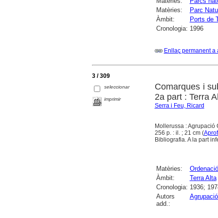
Matèries:
Parcs nat
Matèries:
Parc Natu
Àmbit:
Ports de 
Cronologia:
1996
Enllaç permanent a 
3 / 309
Comarques i sub
seleccionar
2a part : Terra 
imprimir
Serra i Feu, Ricard
Mollerussa : Agrupació
256 p. : il. ; 21 cm (
Apro
Bibliografia. A la part 
Matèries:
Ordenació 
Àmbit:
Terra Alta
Cronologia:
1936; 197
Autors
Agrupació
add.: