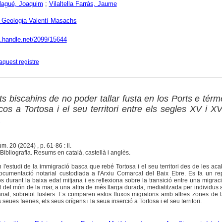
lagué, Joaquim
;
Vilaltella Farràs, Jaume
Geologia Valentí Masachs
dl.handle.net/2099/15644
aquest registre
its biscahins de no poder tallar fusta en los Ports e tér
scos a Tortosa i el seu territori entre els segles XV i XV
úm. 20 (2024) , p. 61-86 : il.
ibliografia. Resums en català, castellà i anglès.
n l'estudi de la immigració basca que rebé Tortosa i el seu territori des de les aca
ocumentació notarial custodiada a l'Arxiu Comarcal del Baix Ebre. Es fa un re
s durant la baixa edat mitjana i es reflexiona sobre la transició entre una migrac
del món de la mar, a una altra de més llarga durada, mediatitzada per individus 
anat, sobretot fusters. Es comparen estos fluxos migratoris amb altres zones de
seues faenes, els seus orígens i la seua inserció a Tortosa i el seu territori.