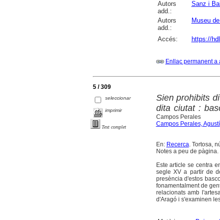
Autors
Sanz i Ba
add.:
Autors
Museu de 
add.:
Accés:
https://h
Enllaç permanent a 
5 / 309
Sien prohibits d
seleccionar
dita ciutat : ba
imprimir
Campos Perales
Campos Perales, Agustí
Text complet
En:
Recerca
. Tortosa, n
Notes a peu de pàgina. B
Este article se centra e
segle XV a partir de d
presència d'estos basco
fonamentalment de gent 
relacionats amb l'artes
d'Aragó i s'examinen les 