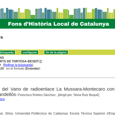
os
NS
RTS DE TORTOSA-BESEIT []
9
[
Refinar la búsqueda
]
. 20
en el formato [
Estandar
]
 del Vano de radioenlace La Mussara-Montecaro con
andellós
/ Francisco Robles Sánchez ; [dirigit per: Silvia Ruiz Boqué]
isco
ué, Silvia. Universitat Politècnica de Catalunya. Escola Tècnica Superior d'En