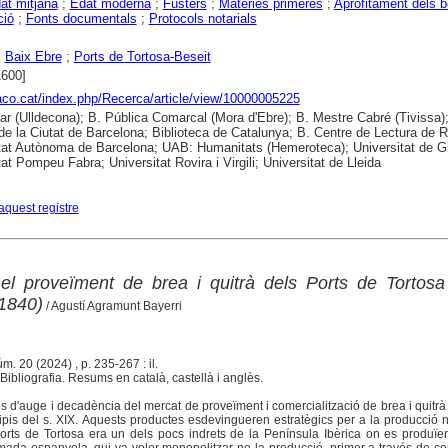
at mitjana
;
Edat moderna
;
Fusters
;
Matèries primeres
;
Aprofitament dels 
ció
;
Fonts documentals
;
Protocols notarials
;
Baix Ebre
;
Ports de Tortosa-Beseit
1600]
raco.cat/index.php/Recerca/article/view/10000005225
ar (Ulldecona); B. Pública Comarcal (Mora d'Ebre); B. Mestre Cabré (Tivissa);
 de la Ciutat de Barcelona; Biblioteca de Catalunya; B. Centre de Lectura de 
tat Autònoma de Barcelona; UAB: Humanitats (Hemeroteca); Universitat de G
at Pompeu Fabra; Universitat Rovira i Virgili; Universitat de Lleida
aquest registre
el proveïment de brea i quitrà dels Ports de Tortosa
1840)
/ Agustí Agramunt Bayerri
úm. 20 (2024) , p. 235-267 : il.
ibliografia. Resums en català, castellà i anglès.
és d'auge i decadència del mercat de proveïment i comercialització de brea i quitrà
ncipis del s. XIX. Aquests productes esdevingueren estratègics per a la producció n
s Ports de Tortosa era un dels pocs indrets de la Península Ibèrica on es produïe
Armada espanyola, qui va voler monopolitzar-ne la producció, primer a través de 