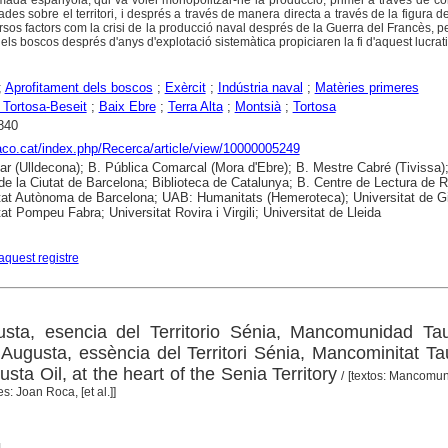
es sobre el territori, i després a través de manera directa a través de la figura de
rsos factors com la crisi de la producció naval després de la Guerra del Francès, 
els boscos després d'anys d'explotació sistemàtica propiciaren la fi d'aquest lucrat
;
Aprofitament dels boscos
;
Exèrcit
;
Indústria naval
;
Matèries primeres
 Tortosa-Beseit
;
Baix Ebre
;
Terra Alta
;
Montsià
;
Tortosa
840
raco.cat/index.php/Recerca/article/view/10000005249
ar (Ulldecona); B. Pública Comarcal (Mora d'Ebre); B. Mestre Cabré (Tivissa);
 de la Ciutat de Barcelona; Biblioteca de Catalunya; B. Centre de Lectura de 
tat Autònoma de Barcelona; UAB: Humanitats (Hemeroteca); Universitat de G
at Pompeu Fabra; Universitat Rovira i Virgili; Universitat de Lleida
aquest registre
usta, esencia del Territorio Sénia, Mancomunidad Tau
 Augusta, essència del Territori Sénia, Mancominitat Ta
sta Oil, at the heart of the Senia Territory
/ [textos: Mancomun
s: Joan Roca, [et al.]]
4