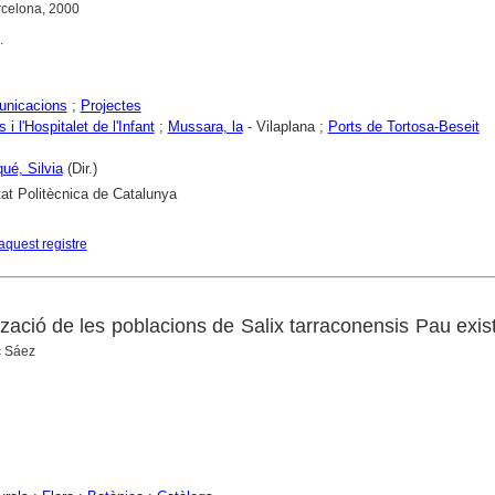
rcelona, 2000
.
unicacions
;
Projectes
 i l'Hospitalet de l'Infant
;
Mussara, la
- Vilaplana ;
Ports de Tortosa-Beseit
ué, Silvia
(Dir.)
tat Politècnica de Catalunya
aquest registre
lització de les poblacions de Salix tarraconensis Pau exis
ç Sáez