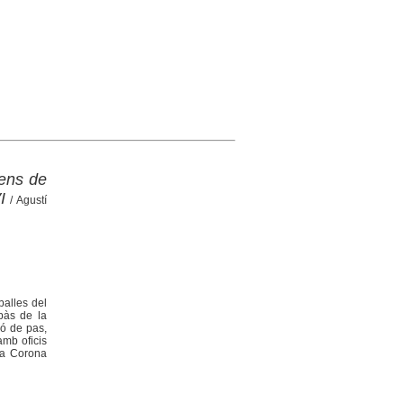
mens de
I
/ Agustí
balles del
pàs de la
ió de pas,
amb oficis
 la Corona