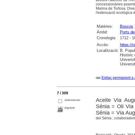
concessionàries assentad
Marina de Tortosa. Dive
l'extenuació ecològica d
Matèries:
Boscos
Àmbit:
Ports de
Cronologia:
1712 - 1
Accés:
https://
Localització:
B. Popul
Històric
Universi
Universit
Enllaç permanent a 
7 / 309
Aceite Via Aug
seleccionar
Sénia = Oli Via
imprimir
Sénia = Via Augu
del Sénia ; colaboradore
Benicarló : Onada, 201