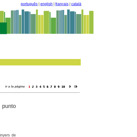
português
|
english
|
français
|
català
ir a la página
 punto
ginyers de