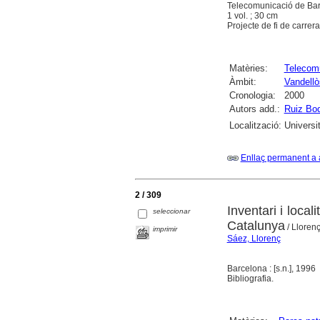
Telecomunicació de Ba
1 vol. ; 30 cm
Projecte de fi de carrera
Matèries:
Telecom
Àmbit:
Vandellòs
Cronologia:
2000
Autors add.:
Ruiz Boq
Localització:
Universi
Enllaç permanent a 
2 / 309
Inventari i loca
seleccionar
Catalunya
/ Lloren
imprimir
Sáez, Llorenç
Barcelona : [s.n.], 1996
Bibliografia.