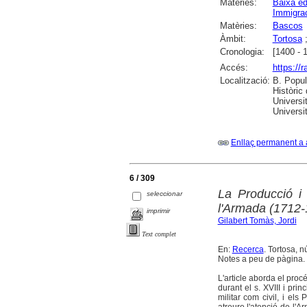
Matèries:
Baixa ed
Immigra
Matèries:
Bascos
Àmbit:
Tortosa
Cronologia:
[1400 - 
Accés:
https://
Localització:
B. Popul
Històric
Universi
Universit
Enllaç permanent a 
6 / 309
La Producció i 
seleccionar
l'Armada (1712-
imprimir
Gilabert Tomàs, Jordi
Text complet
En:
Recerca
. Tortosa, n
Notes a peu de pàgina. B
L'article aborda el proc
durant el s. XVIII i pri
militar com civil, i el
atreure l'atenció de l'