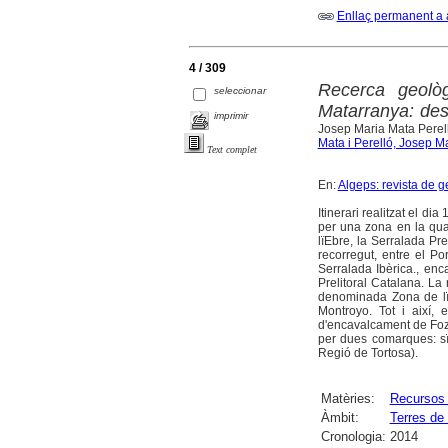
Enllaç permanent a 
4 / 309
Recerca geolò
seleccionar
Matarranya: des
imprimir
Josep Maria Mata Perel
Mata i Perelló, Josep M
Text complet
En:
Algeps: revista de g
Itinerari realitzat el d
per una zona en la qua
lïEbre, la Serralada Pre
recorregut, entre el Po
Serralada Ibèrica., en
Prelitoral Catalana. La
denominada Zona de lïA
Montroyo. Tot i així, 
d'encavalcament de Foz- 
per dues comarques: sïi
Regió de Tortosa).
Matèries:
Recursos 
Àmbit:
Terres de 
Cronologia:
2014