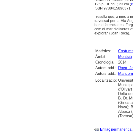
125 p. : il. col. ; 23 cm (
B
ISBN 9788415896371
I resulta que, a més a m
travessat per la Via Aug
ben diferenciades: Farg
com el mar d'oliveres of
explorar. (Joan Roca).
Matèries:
Costums 
Àmbit:
Montsià
Cronologia:
2014
Autors add.:
Roca, J
Autors add.:
Mancomun
Localització:
Universi
Municipa
d'Olivar
Delta de
B. Dr. M
(Ginesta
Nova); B
Albesa (
(Tortosa
Enllaç permanent a 