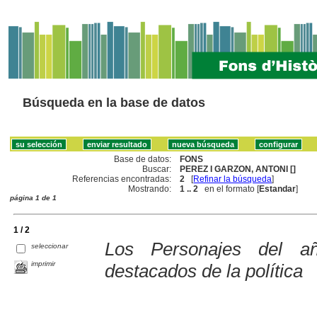
Búsqueda en la base de datos
Base de datos:
FONS
Buscar:
PEREZ I GARZON, ANTONI []
Referencias encontradas:
2
[
Refinar la búsqueda
]
Mostrando:
1 .. 2
en el formato [
Estandar
]
página 1 de 1
1 / 2
Los Personajes del a
seleccionar
imprimir
destacados de la política