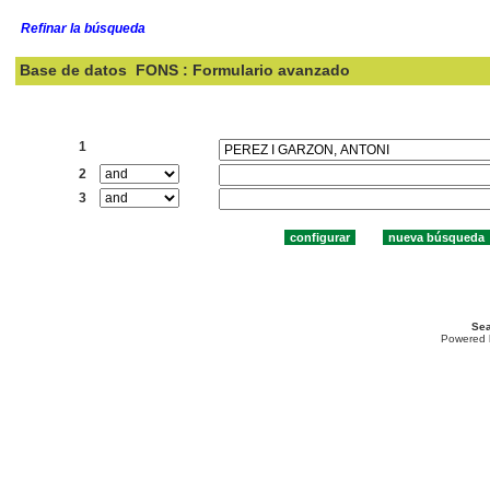
Refinar la búsqueda
Base de datos
FONS : Formulario avanzado
Buscar:
1
2
3
Sea
Powered