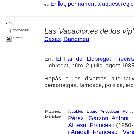
Enllaç permanent a aquest regis
2 / 2
Las Vacaciones de los vip
seleccionar
imprimir
Casas, Bartomeu
En:
El Far del Llobregat : revis
Llobregat, núm. 2 (juliol-agost 1985),
Repàs a les diverses alternat
personatges, famosos, polítics, etc
Matèries:
Alcaldes
;
Lleure
;
Anecdotari
;
Políti
Matèries:
Pérez i Garzón, Antoni
;
Albesa, Francesc
(1950-.
i Aregall, Francesc
;
Vend