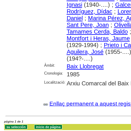
Ignasi
(1940-....) ;
Galcer
Rodríguez, Dídac
;
Loren
Daniel
;
Marina Pérez, A
Sant Pere, Joan
;
Olivel
Tamames Cerda, Baldo
Montfort i Heras, Jaume
(1929-1994) ;
Prieto i Ca
Aguilera, José
(1955-....
(194?-....)
Àmbit:
Baix Llobregat
Cronologia:
1985
Localització:
Arxiu Comarcal del Baix 
Enllaç permanent a aquest regis
página 1 de 1