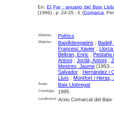
En:
El Far : anuario del Baix Llob
(1996) , p. 24-25 : il. (
Comarca
. Pe
Matèries:
Polítics
Matèries:
Baixllobregatins
;
Badell
Francesc Xavier
;
Llorca
Beltran, Enric
;
Pestaña 
Antoni
;
Jordà, Antoni
;
Z
Mestres, Jaume
(1953-..
Salvador
;
Hernàndez i C
Lluís
;
Montfort i Heras,
Àmbit:
Baix Llobregat
Cronologia:
1995
Localització:
Arxiu Comarcal del Baix 