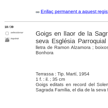
Enllaç permanent a aquest regis
18 / 39
Goigs en llaor de la Sag
seleccionar
imprimir
seva Església Parroquial
lletra de Ramon Alzamora ; boixos
Bonhora
Terrassa : Tip. Martí, 1954
1 f. : il. ; 35 cm
Goigs editats en record del Solem
Sagrada Família, el dia de la seva f