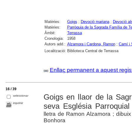
Matèries:
Goigs
;
Devoció mariana
;
Devoció al
Matèries:
Parròquia de la Sagrada Família de T
Àmbit:
Terrassa
Cronologia:
1958
Autors add.:
Alzamora i Cardona, Ramon
;
Camí i 
Localització:
Biblioteca Central de Terrassa
Enllaç permanent a aquest regis
16 / 39
Goigs en llaor de la Sag
seleccionar
imprimir
seva Església Parroquial
lletra de Ramon Alzamora ; dibui
Bonhora