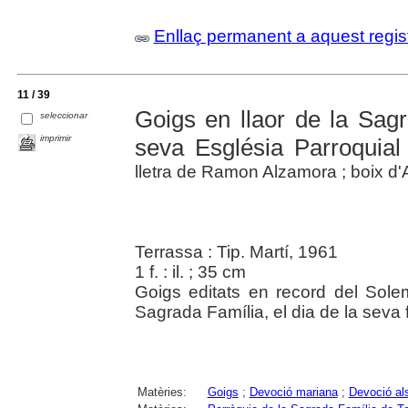
Enllaç permanent a aquest regis
11 / 39
Goigs en llaor de la Sag
seleccionar
imprimir
seva Església Parroquial
lletra de Ramon Alzamora ; boix d'
Terrassa : Tip. Martí, 1961
1 f. : il. ; 35 cm
Goigs editats en record del Solem
Sagrada Família, el dia de la seva f
Matèries:
Goigs
;
Devoció mariana
;
Devoció al