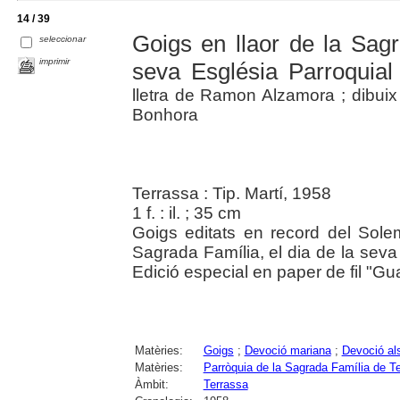
14 / 39
Goigs en llaor de la Sag
seleccionar
imprimir
seva Església Parroquial
lletra de Ramon Alzamora ; dibui
Bonhora
Terrassa : Tip. Martí, 1958
1 f. : il. ; 35 cm
Goigs editats en record del Solem
Sagrada Família, el dia de la seva 
Edició especial en paper de fil "Gu
Matèries:
Goigs
;
Devoció mariana
;
Devoció al
Matèries:
Parròquia de la Sagrada Família de T
Àmbit:
Terrassa