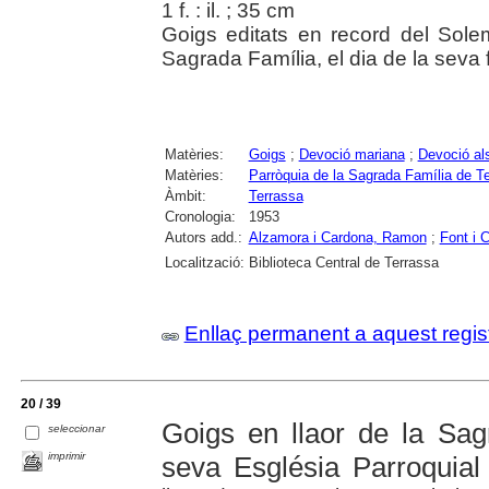
1 f. : il. ; 35 cm
Goigs editats en record del Solem
Sagrada Família, el dia de la seva f
Matèries:
Goigs
;
Devoció mariana
;
Devoció al
Matèries:
Parròquia de la Sagrada Família de T
Àmbit:
Terrassa
Cronologia:
1953
Autors add.:
Alzamora i Cardona, Ramon
;
Font i 
Localització:
Biblioteca Central de Terrassa
Enllaç permanent a aquest regis
20 / 39
Goigs en llaor de la Sag
seleccionar
imprimir
seva Església Parroquial