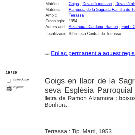
Matèries:
Goigs
;
Devoció mariana
;
Devoció al
Matèries:
Parròquia de la Sagrada Família de T
Àmbit:
Terrassa
Cronologia:
1954
Autors add.:
Alzamora i Cardona, Ramon
;
Font i 
Localització:
Biblioteca Central de Terrassa
Enllaç permanent a aquest regis
19 / 39
Goigs en llaor de la Sag
seleccionar
imprimir
seva Església Parroquial
lletra de Ramon Alzamora ; boixos
Bonhora
Terrassa : Tip. Martí, 1953