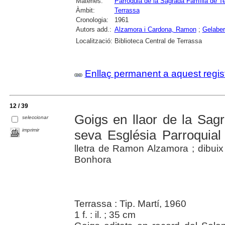
Matèries:
Parròquia de la Sagrada Família de T
Àmbit:
Terrassa
Cronologia:
1961
Autors add.:
Alzamora i Cardona, Ramon
;
Gelaber
Localització:
Biblioteca Central de Terrassa
Enllaç permanent a aquest regis
12 / 39
Goigs en llaor de la Sag
seleccionar
imprimir
seva Església Parroquial
lletra de Ramon Alzamora ; dibui
Bonhora
Terrassa : Tip. Martí, 1960
1 f. : il. ; 35 cm