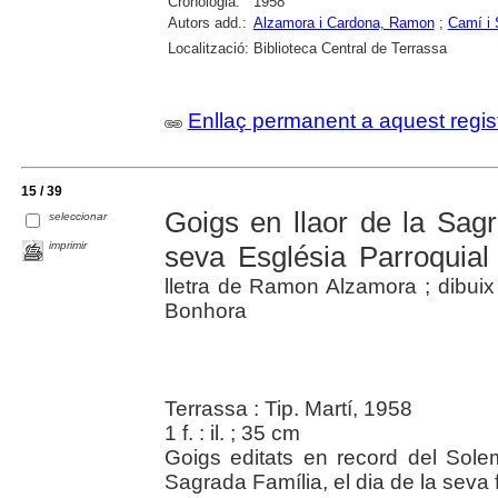
Cronologia:
1958
Autors add.:
Alzamora i Cardona, Ramon
;
Camí i 
Localització:
Biblioteca Central de Terrassa
Enllaç permanent a aquest regis
15 / 39
Goigs en llaor de la Sag
seleccionar
imprimir
seva Església Parroquial
lletra de Ramon Alzamora ; dibui
Bonhora
Terrassa : Tip. Martí, 1958
1 f. : il. ; 35 cm
Goigs editats en record del Solem
Sagrada Família, el dia de la seva f