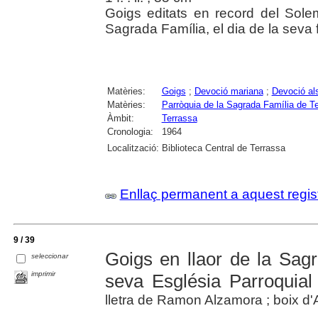
Goigs editats en record del Solem
Sagrada Família, el dia de la seva f
Matèries:
Goigs
;
Devoció mariana
;
Devoció al
Matèries:
Parròquia de la Sagrada Família de T
Àmbit:
Terrassa
Cronologia:
1964
Localització:
Biblioteca Central de Terrassa
Enllaç permanent a aquest regis
9 / 39
Goigs en llaor de la Sag
seleccionar
imprimir
seva Església Parroquial
lletra de Ramon Alzamora ; boix d'