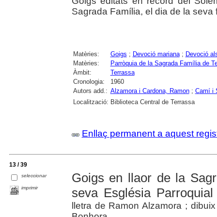
Goigs editats en record del Solem
Sagrada Família, el dia de la seva f
Matèries:
Goigs
;
Devoció mariana
;
Devoció al
Matèries:
Parròquia de la Sagrada Família de T
Àmbit:
Terrassa
Cronologia:
1960
Autors add.:
Alzamora i Cardona, Ramon
;
Camí i 
Localització:
Biblioteca Central de Terrassa
Enllaç permanent a aquest regis
13 / 39
Goigs en llaor de la Sag
seleccionar
imprimir
seva Església Parroquial
lletra de Ramon Alzamora ; dibui
Bonhora