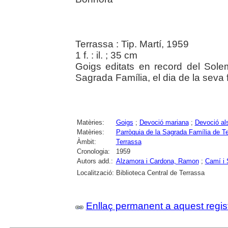
Terrassa : Tip. Martí, 1959
1 f. : il. ; 35 cm
Goigs editats en record del Solem
Sagrada Família, el dia de la seva f
Matèries:
Goigs
;
Devoció mariana
;
Devoció al
Matèries:
Parròquia de la Sagrada Família de T
Àmbit:
Terrassa
Cronologia:
1959
Autors add.:
Alzamora i Cardona, Ramon
;
Camí i 
Localització:
Biblioteca Central de Terrassa
Enllaç permanent a aquest regis