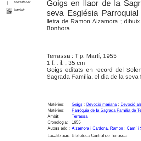
Goigs en llaor de la Sag
seleccionar
imprimir
seva Església Parroquial
lletra de Ramon Alzamora ; dibui
Bonhora
Terrassa : Tip. Martí, 1955
1 f. : il. ; 35 cm
Goigs editats en record del Solem
Sagrada Família, el dia de la seva f
Matèries:
Goigs
;
Devoció mariana
;
Devoció al
Matèries:
Parròquia de la Sagrada Família de T
Àmbit:
Terrassa
Cronologia:
1955
Autors add.:
Alzamora i Cardona, Ramon
;
Camí i 
Localització:
Biblioteca Central de Terrassa