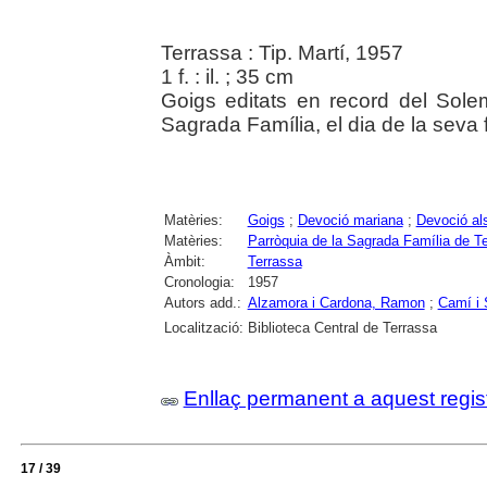
Terrassa : Tip. Martí, 1957
1 f. : il. ; 35 cm
Goigs editats en record del Solem
Sagrada Família, el dia de la seva f
Matèries:
Goigs
;
Devoció mariana
;
Devoció al
Matèries:
Parròquia de la Sagrada Família de T
Àmbit:
Terrassa
Cronologia:
1957
Autors add.:
Alzamora i Cardona, Ramon
;
Camí i 
Localització:
Biblioteca Central de Terrassa
Enllaç permanent a aquest regis
17 / 39