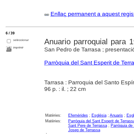
Enllaç permanent a aquest regis
6 / 39
Anuario parroquial para 
seleccionar
imprimir
San Pedro de Tarrasa ; presentació
Parròquia del Sant Esperit de Terr
Tarrasa : Parroquia del Santo Espír
96 p. : il. ; 22 cm
Matèries:
Efemèrides
;
Església
;
Anuaris
;
Esgl
Matèries:
Parròquia del Sant Esperit de Terrass
Sant Pere de Terrassa
;
Parròquia de 
Josep de Terrassa