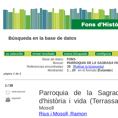
Búsqueda en la base de datos
Base de datos:
FONS
Buscar:
PARROQUIA DE LA SAGRADA FAM
Referencias encontradas:
39
[
Refinar la búsqueda
]
Mostrando:
1 .. 20
en el formato [
Estandar
]
página 1 de 2
1 / 39
Parroquia de la Sagra
seleccionar
imprimir
d'història i vida (Terras
Mosoll
Rius i Mosoll, Ramon