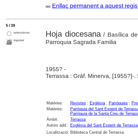
Enllaç permanent a aquest regis
5 / 39
Hoja diocesana
seleccionar
/ Basílica de
imprimir
Parroquia Sagrada Familia
1955? -
Terrassa : Gráf. Minerva, [1955?]-.
Matèries:
Revistes
;
Església
;
Parròquies
;
Pre
Matèries:
Parròquia del Sant Esperit de Terrass
Parròquia de la Santa Creu de Terras
Àmbit:
Terrassa
Autors add.:
Església del Sant Esperit de Terrassa
Localització:
Biblioteca Central de Terrassa