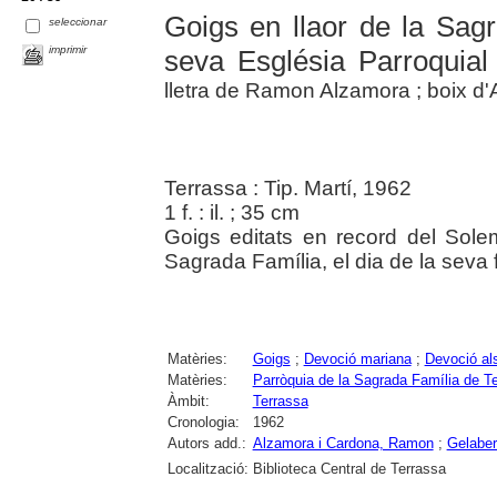
Goigs en llaor de la Sag
seleccionar
imprimir
seva Església Parroquial
lletra de Ramon Alzamora ; boix d'
Terrassa : Tip. Martí, 1962
1 f. : il. ; 35 cm
Goigs editats en record del Solem
Sagrada Família, el dia de la seva f
Matèries:
Goigs
;
Devoció mariana
;
Devoció al
Matèries:
Parròquia de la Sagrada Família de T
Àmbit:
Terrassa
Cronologia:
1962
Autors add.:
Alzamora i Cardona, Ramon
;
Gelaber
Localització:
Biblioteca Central de Terrassa