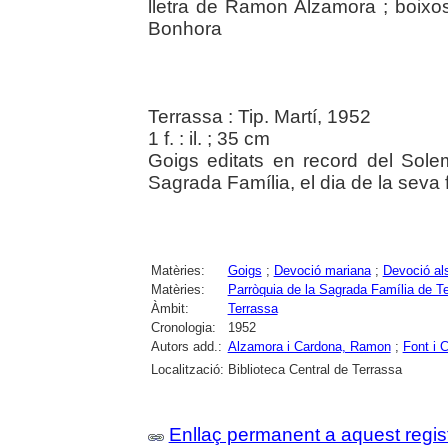
lletra de Ramon Alzamora ; boixos
Bonhora
Terrassa : Tip. Martí, 1952
1 f. : il. ; 35 cm
Goigs editats en record del Solem
Sagrada Família, el dia de la seva f
Matèries:
Goigs
;
Devoció mariana
;
Devoció al
Matèries:
Parròquia de la Sagrada Família de T
Àmbit:
Terrassa
Cronologia:
1952
Autors add.:
Alzamora i Cardona, Ramon
;
Font i 
Localització:
Biblioteca Central de Terrassa
Enllaç permanent a aquest regis