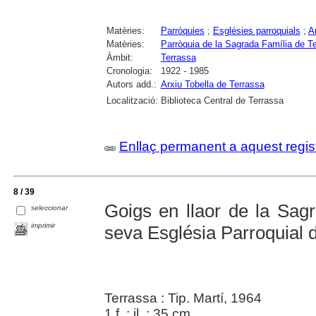
Matèries:
Parròquies
;
Esglésies parroquials
;
Ar
Matèries:
Parròquia de la Sagrada Família de T
Àmbit:
Terrassa
Cronologia:
1922 - 1985
Autors add.:
Arxiu Tobella de Terrassa
Localització:
Biblioteca Central de Terrassa
Enllaç permanent a aquest regis
8 / 39
Goigs en llaor de la Sag
seleccionar
imprimir
seva Església Parroquial 
Terrassa : Tip. Martí, 1964
1 f. : il. ; 35 cm