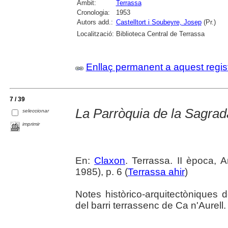
Àmbit:
Terrassa
Cronologia:
1953
Autors add.:
Castelltort i Soubeyre, Josep
(Pr.)
Localització:
Biblioteca Central de Terrassa
Enllaç permanent a aquest regis
7 / 39
La Parròquia de la Sagrad
seleccionar
imprimir
En:
Claxon
. Terrassa. II època,
1985), p. 6 (
Terrassa ahir
)
Notes històrico-arquitectòniques 
del barri terrassenc de Ca n'Aurell.