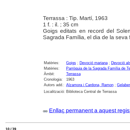
Terrassa : Tip. Martí, 1963
1 f. : il. ; 35 cm
Goigs editats en record del Solem
Sagrada Família, el dia de la seva f
Matèries:
Goigs
;
Devoció mariana
;
Devoció al
Matèries:
Parròquia de la Sagrada Família de T
Àmbit:
Terrassa
Cronologia:
1963
Autors add.:
Alzamora i Cardona, Ramon
;
Gelaber
Localització:
Biblioteca Central de Terrassa
Enllaç permanent a aquest regis
10 / 39