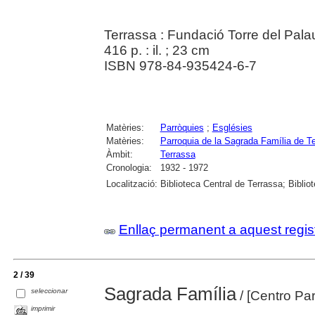
Terrassa : Fundació Torre del Pala
416 p. : il. ; 23 cm
ISBN 978-84-935424-6-7
Matèries:
Parròquies
;
Esglésies
Matèries:
Parroquia de la Sagrada Família de T
Àmbit:
Terrassa
Cronologia:
1932 - 1972
Localització:
Biblioteca Central de Terrassa; Biblio
Enllaç permanent a aquest regis
2 / 39
Sagrada Família
seleccionar
/ [Centro Pa
imprimir